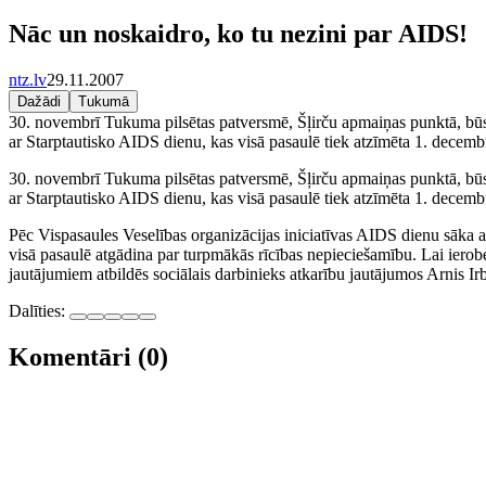
Nāc un noskaidro, ko tu nezini par AIDS!
ntz.lv
29.11.2007
Dažādi
Tukumā
30. novembrī Tukuma pilsētas patversmē, Šļirču apmaiņas punktā, būs A
ar Starptautisko AIDS dienu, kas visā pasaulē tiek atzīmēta 1. decembr
30. novembrī Tukuma pilsētas patversmē, Šļirču apmaiņas punktā, būs A
ar Starptautisko AIDS dienu, kas visā pasaulē tiek atzīmēta 1. decembr
Pēc Vispasaules Veselības organizācijas iniciatīvas AIDS dienu sāka 
visā pasaulē atgādina par turpmākās rīcības nepieciešamību. Lai iero
jautājumiem atbildēs sociālais darbinieks atkarību jautājumos Arnis Ir
Dalīties:
Komentāri (0)