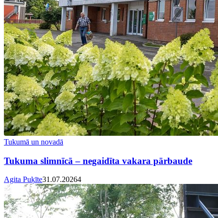
Tukumā un novadā
Tukuma slimnīcā – negaidīta vakara pārbaude
Agita Puķīte
31.07.2026
4