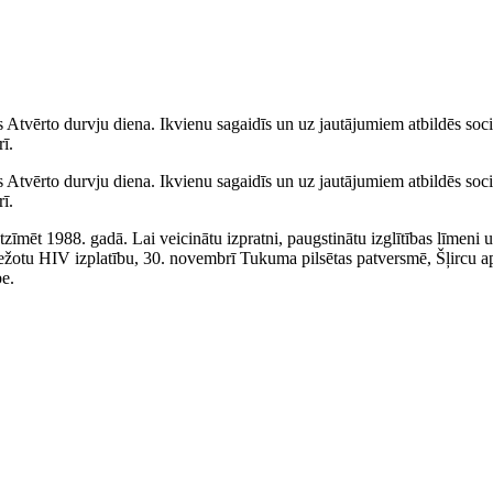
tvērto durvju diena. Ikvienu sagaidīs un uz jautājumiem atbildēs sociā
ī.
tvērto durvju diena. Ikvienu sagaidīs un uz jautājumiem atbildēs sociā
ī.
atzīmēt 1988. gadā. Lai veicinātu izpratni, paugstinātu izglītības līm
bežotu HIV izplatību, 30. novembrī Tukuma pilsētas patversmē, Šļircu 
be.