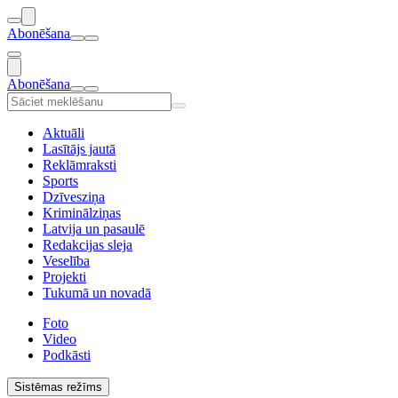
Abonēšana
Abonēšana
Aktuāli
Lasītājs jautā
Reklāmraksti
Sports
Dzīvesziņa
Kriminālziņas
Latvija un pasaulē
Redakcijas sleja
Veselība
Projekti
Tukumā un novadā
Foto
Video
Podkāsti
Sistēmas režīms