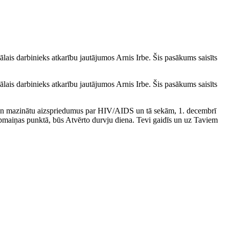
lais darbinieks atkarību jautājumos Arnis Irbe. Šis pasākums saisīts
lais darbinieks atkarību jautājumos Arnis Irbe. Šis pasākums saisīts
eni un mazinātu aizspriedumus par HIV/AIDS un tā sekām, 1. decembrī
apmaiņas punktā, būs Atvērto durvju diena. Tevi gaidīs un uz Taviem