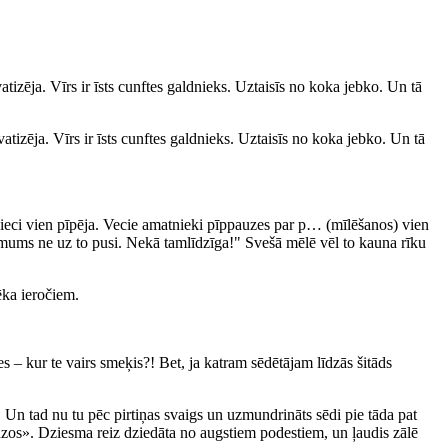
atizēja. Vīrs ir īsts cunftes galdnieks. Uztaisīs no koka jebko. Un tā
atizēja. Vīrs ir īsts cunftes galdnieks. Uztaisīs no koka jebko. Un tā
 pieci vien pīpēja. Vecie amatnieki pīppauzes par p… (mīlēšanos) vien
e mums ne uz to pusi. Nekā tamlīdzīga!" Svešā mēlē vēl to kauna rīku
ēka ieročiem.
es – kur te vairs smeķis?! Bet, ja katram sēdētājam līdzās šitāds
u. Un tad nu tu pēc pirtiņas svaigs un uzmundrināts sēdi pie tāda pat
udzos». Dziesma reiz dziedāta no augstiem podestiem, un ļaudis zālē