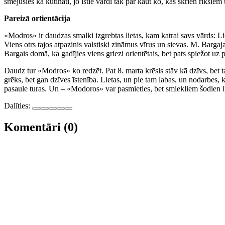
smējušies kā kutināti, jo īstie vārdi tak par kaut ko, kas skrien rikšie
Pareizā ortientācija
«Modros» ir daudzas smalki izgrebtas lietas, kam katrai savs vārds: Liel
Viens otrs tajos atpazinis valstiski zināmus vīrus un sievas. M. Barg
Bargais domā, ka gadījies viens griezi orientētais, bet pats spiežot uz p
Daudz tur «Modros» ko redzēt. Pat 8. marta krēsls stāv kā dzīvs, bet
grēks, bet gan dzīves īstenība. Lietas, un pie tam labas, un nodarbes,
pasaule turas. Un – «Modoros» var pasmieties, bet smiekliem šodien ir 
Dalīties:
Komentāri (0)