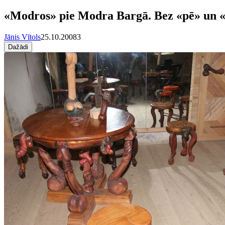
«Modros» pie Modra Bargā. Bez «pē» un «
Jānis Vītols
25.10.2008
3
Dažādi