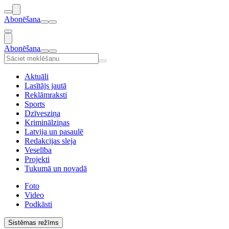
Abonēšana
Abonēšana
Aktuāli
Lasītājs jautā
Reklāmraksti
Sports
Dzīvesziņa
Kriminālziņas
Latvija un pasaulē
Redakcijas sleja
Veselība
Projekti
Tukumā un novadā
Foto
Video
Podkāsti
Sistēmas režīms