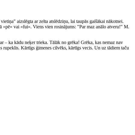
ietiņa" aizslēgta ar zelta atslēdziņu, lai taupās gaišākai nākotnei.
nā «pē» vai «fui». Viens vien rosinājums: "Par maz anālo atveru!" M.
 ar – ka kādu neķer trieka. Tālāk no grēka! Grēka, kas nemaz nav
s rupeklis. Kārtīgs ģimenes cilvēks, kārtīgs vecis. Un uz tādiem taču