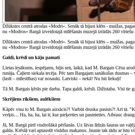
Džūkstes centrā atrodas «Modri». Senāk tā bijusi klēts - muižas, pagasta
nu «Modros» Bargā izveidotajā mīlēšanās muzejā izrādās 260 vīriešu k
Džūkstes centrā atrodas «Modri». Senāk tā bijusi klēts – muižas, pagasta
nu «Modros» Bargā izveidotajā mīlēšanās muzejā izrādās 260 vīriešu k
Galdi, krēsli un kāju pamati
Lietas iesākums, iespējams, bijis sen, laikā, kad M. Bargais Cēsu aro
runāja. Čaļiem siekala tecēja. Pēc tam Bargajam sanākušas dusmas – vi
(lasīt – mīlestības) var nosaukt. Latviski – nekā! Nu īsti liekuļi!
Tā M. Bargais ķērās pie darba. Tapa galdi, krēsli. Dižistaba. Visi tie
Skrējiens rikšiem, aulēkšiem
Kāpēc visu to M. Bargais aizsācis?! Varbūt drusku pasists?! Arī tā. "Kā 
verķis… Ha, ha, ha, lai ir, kur pieķerties un pasmieties. Atbrauc draug
Jā, M. Bargā pirtī visdrošākā pēršanās. Uz lāvas līdzās šauras un vaļēja
galda. Krēslā vari aptaustīt visādus makanus. Jaunie tak tādu ar īstu