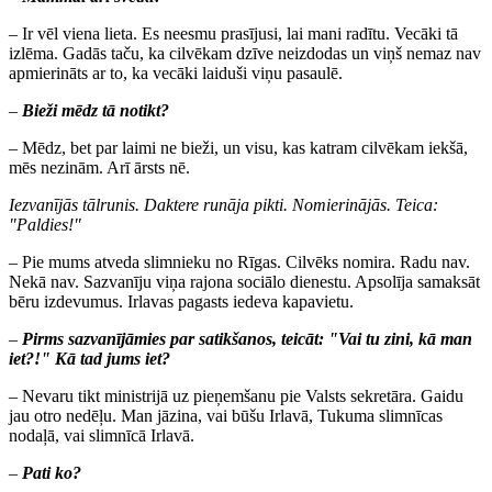
– Ir vēl viena lieta. Es neesmu prasījusi, lai mani radītu. Vecāki tā
izlēma. Gadās taču, ka cilvēkam dzīve neizdodas un viņš nemaz nav
apmierināts ar to, ka vecāki laiduši viņu pasaulē.
–
Bieži mēdz tā notikt?
– Mēdz, bet par laimi ne bieži, un visu, kas katram cilvēkam iekšā,
mēs nezinām. Arī ārsts nē.
Iezvanījās tālrunis. Daktere runāja pikti. Nomierinājās. Teica:
"Paldies!"
– Pie mums atveda slimnieku no Rīgas. Cilvēks nomira. Radu nav.
Nekā nav. Sazvanīju viņa rajona sociālo dienestu. Apsolīja samaksāt
bēru izdevumus. Irlavas pagasts iedeva kapavietu.
–
Pirms sazvanījāmies par satikšanos, teicāt: "Vai tu zini, kā man
iet?!" Kā tad jums iet?
– Nevaru tikt ministrijā uz pieņemšanu pie Valsts sekretāra. Gaidu
jau otro nedēļu. Man jāzina, vai būšu Irlavā, Tukuma slimnīcas
nodaļā, vai slimnīcā Irlavā.
–
Pati ko?