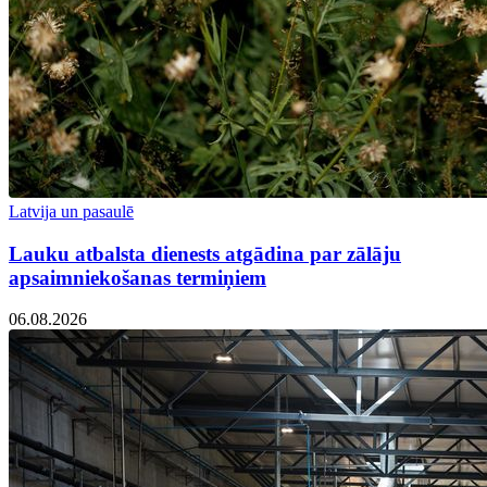
Latvija un pasaulē
Lauku atbalsta dienests atgādina par zālāju
apsaimniekošanas termiņiem
06.08.2026