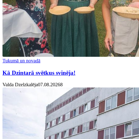
Tukumā un novadā
Kā Dzintarā svētkus svinēja!
Valda Dzelzkalēja
07.08.2026
8