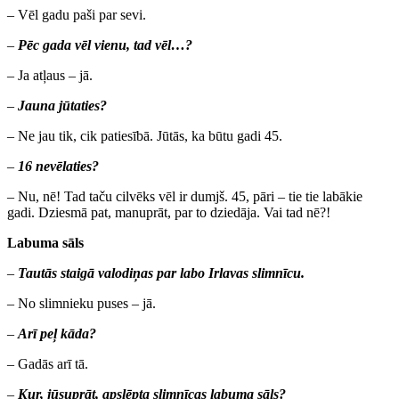
– Vēl gadu paši par sevi.
–
Pēc gada vēl vienu, tad vēl…?
– Ja atļaus – jā.
–
Jauna jūtaties?
– Ne jau tik, cik patiesībā. Jūtās, ka būtu gadi 45.
–
16 nevēlaties?
– Nu, nē! Tad taču cilvēks vēl ir dumjš. 45, pāri – tie tie labākie
gadi. Dziesmā pat, manuprāt, par to dziedāja. Vai tad nē?!
Labuma sāls
–
Tautās staigā valodiņas par labo Irlavas slimnīcu.
– No slimnieku puses – jā.
–
Arī peļ kāda?
– Gadās arī tā.
–
Kur, jūsuprāt, apslēpta slimnīcas labuma sāls?