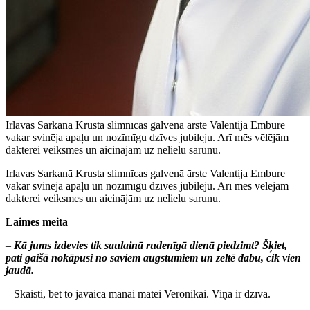
Irlavas Sarkanā Krusta slimnīcas galvenā ārste Valentija Embure
vakar svinēja apaļu un nozīmīgu dzīves jubileju. Arī mēs vēlējām
dakterei veiksmes un aicinājām uz nelielu sarunu.
Irlavas Sarkanā Krusta slimnīcas galvenā ārste Valentija Embure
vakar svinēja apaļu un nozīmīgu dzīves jubileju. Arī mēs vēlējām
dakterei veiksmes un aicinājām uz nelielu sarunu.
Laimes meita
–
Kā jums izdevies tik saulainā rudenīgā dienā piedzimt? Šķiet,
pati gaišā nokāpusi no saviem augstumiem un zeltē dabu, cik vien
jaudā.
– Skaisti, bet to jāvaicā manai mātei Veronikai. Viņa ir dzīva.