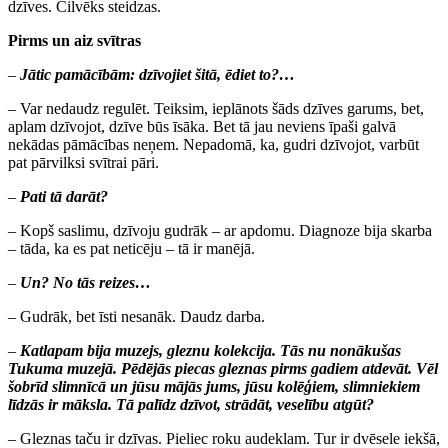
dzīves. Cilvēks steidzas.
Pirms un aiz svītras
–
Jātic pamācībām: dzīvojiet šitā, ēdiet to?…
– Var nedaudz regulēt. Teiksim, ieplānots šāds dzīves garums, bet,
aplam dzīvojot, dzīve būs īsāka. Bet tā jau neviens īpaši galvā
nekādas pāmācības neņem. Nepadomā, ka, gudri dzīvojot, varbūt
pat pārvilksi svītrai pāri.
–
Pati tā darāt?
– Kopš saslimu, dzīvoju gudrāk – ar apdomu. Diagnoze bija skarba
– tāda, ka es pat neticēju – tā ir manējā.
–
Un? No tās reizes…
– Gudrāk, bet īsti nesanāk. Daudz darba.
–
Katlapam bija muzejs, gleznu kolekcija. Tās nu nonākušas
Tukuma muzejā. Pēdējās piecas gleznas pirms gadiem atdevāt. Vēl
šobrīd slimnīcā un jūsu mājās jums, jūsu kolēģiem, slimniekiem
līdzās ir māksla. Tā palīdz dzīvot, strādāt, veselību atgūt?
– Gleznas taču ir dzīvas. Pieliec roku audeklam. Tur ir dvēsele iekšā,