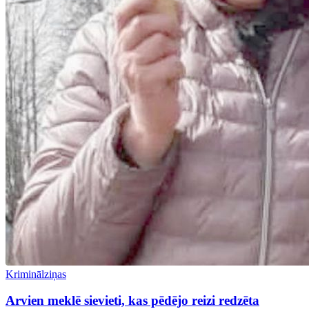
Kriminālziņas
Arvien meklē sievieti, kas pēdējo reizi redzēta