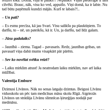
redzes loka. Domā, viņa te paliks?! Nepaliks! Viņas piederīgie ir labi
cilvēki. Brauc, nāk, visu ko ved, appuišo. Viņi domā, ka ir labie. Nu
tad būtu paņēmuši kundzi mājās. Kurš te labais?!..
–
Un pati?
– Es esmu precīza, kā jau Svari. Visu salikšu pa plauktiņiem. To
darīšu, to – nē, un pateikšu, kā ir. Un, ja darīšu, tad līdz galam.
–
Jūsu gadalaiks?
– Jaunībā – ziema. Tagad – pavasaris. Redz, jaunības gribas, un
pavasarī viņa dabā mums visapkārt pār pārēm.
–
Sev ko novēlat svētku reizē?
– Laiku mirklim atrast! Ja neatrodam laiku mirklim, nav arī laika
mūžībai.
Valentija Embure
Dzimusi Līvānos. Nāk no senas latgaļu dzimtas. Beigusi Līvānu
vidusskolu un pēc tam medicīnas māsu skolu Rīgā. Atgriezās
Līvānos un strādāja Līvānu slimnīcas ķirurģijas nodaļā par
medmāsu.