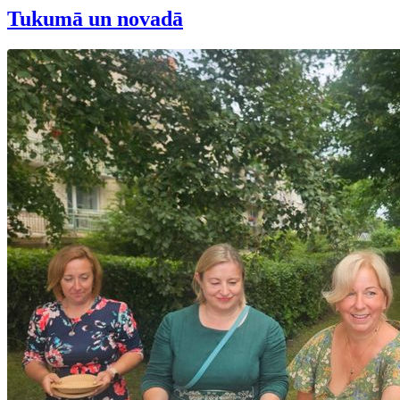
Tukumā un novadā