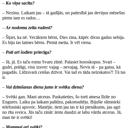
–
Ko viņa sacītu?
– Nezinu. Laikam jau – tā gadījās, un patiesībā jau deviņus mēnešus
pirms tam es rados…
–
Ar nodomu zelta rudenī?
– Šķiet, ka nē. Vecākiem bērni, Dies zina, kāpēc divus gadus nebija.
Es biju tas laimes bērns. Pirmā meita. Ir vēl viena.
–
Pati arī šodien
priecīga
?
– Jā, jā. Es taču esmu Svaru zīmē. Palasiet horoskopus. Svari –
gudri, prātīgi, visu izsver: vajag – nevajag. Nevis tā – pa gaisu, kā
pagadās. Līdzsvarā cenšas dzīvot. Vai tad es tāda neizskatos?! Tā tas
ir.
–
Vai dzimšanas diena jums ir svētku diena?
– Svētki gan. Mani atceras. Paskatieties, šo torti atnesa Ilzīte no
Engures. Laiku pa laikam palīdzu, pakonsultēju. Bijušie slimnieki
telefoniski apsveic. Manējie, tiem jau tas ir kā pienākums, jau agri
no rīta sveica. Jūs taču zināt: ārstu daudzi ar labu vārdu atceras. Jā,
man tie ir svētki!
–
Mammai arī svētki?