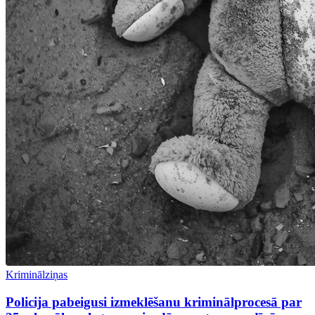
Kriminālziņas
Policija pabeigusi izmeklēšanu kriminālprocesā par