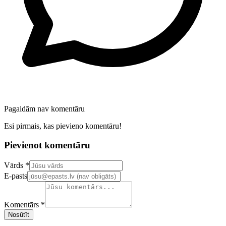
Pagaidām nav komentāru
Esi pirmais, kas pievieno komentāru!
Pievienot komentāru
Confirm your email address
Vārds *
E-pasts
Komentārs *
Nosūtīt