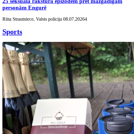
25 seksuāla rakstura epizodēm pret mazgadīgām
personām Engurē
Rūta Strautniece, Valsts policija
08.07.2026
4
Sports