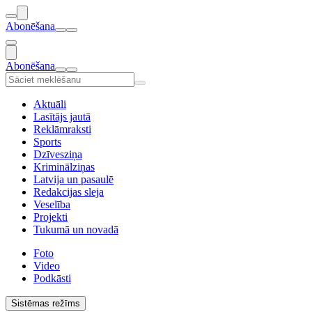
Abonēšana
Abonēšana
Aktuāli
Lasītājs jautā
Reklāmraksti
Sports
Dzīvesziņa
Kriminālziņas
Latvija un pasaulē
Redakcijas sleja
Veselība
Projekti
Tukumā un novadā
Foto
Video
Podkāsti
Sistēmas režīms