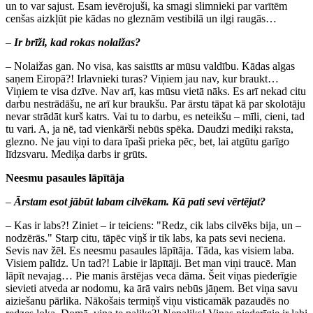
un to var sajust. Esam ievērojuši, ka smagi slimnieki par varītēm
cenšas aizkļūt pie kādas no gleznām vestibilā un ilgi raugās…
–
Ir brīži, kad rokas nolaižas?
– Nolaižas gan. No visa, kas saistīts ar mūsu valdību. Kādas algas
saņem Eiropā?! Irlavnieki turas? Viņiem jau nav, kur braukt…
Viņiem te visa dzīve. Nav arī, kas mūsu vietā nāks. Es arī nekad citu
darbu nestrādāšu, ne arī kur braukšu. Par ārstu tāpat kā par skolotāju
nevar strādāt kurš katrs. Vai tu to darbu, es neteikšu – mīli, cieni, tad
tu vari. A, ja nē, tad vienkārši nebūs spēka. Daudzi mediķi raksta,
glezno. Ne jau viņi to dara īpaši prieka pēc, bet, lai atgūtu garīgo
līdzsvaru. Mediķa darbs ir grūts.
Neesmu pasaules lāpītāja
–
Ārstam esot jābūt labam cilvēkam. Kā pati sevi vērtējat?
– Kas ir labs?! Ziniet – ir teiciens: "Redz, cik labs cilvēks bija, un –
nodzērās." Starp citu, tāpēc viņš ir tik labs, ka pats sevi neciena.
Sevis nav žēl. Es neesmu pasaules lāpītāja. Tāda, kas visiem laba.
Visiem palīdz. Un tad?! Labie ir lāpītāji. Bet man viņi traucē. Man
lāpīt nevajag… Pie manis ārstējas veca dāma. Šeit viņas piederīgie
sievieti atveda ar nodomu, ka ārā vairs nebūs jāņem. Bet viņa savu
aiziešanu pārlika. Nākošais termiņš viņu visticamāk pazaudēs no