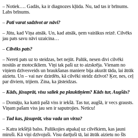
– Notiek…. Gadās, ka ir diagnozes kļūda. Nu, tad tas ir brīnums.
Labs brīnums.
–
Pati varat sadzīvot ar nāvi?
– Jūtu, kad Viņa atnāk. Un, kad atnāk, ņem vairākus reizē. Cilvēks
jau pats savu nāvi uzaicina…
–
Cilvēks pats?
– Nereti pats uz to steidzas, bet nejūt. Palūk, nesen divi cilvēki
nositās ar motocikliem. Viņi tak paši uz to aizskrēja. Vienam no
viņiem dzīvesveids un braukšanas maniere bija akurāt tāda, lai ātrāk
aizietu. Un – vai nav dzirdēts, kā cilvēki steidz dzīvot? Ķer, nes, ceļ
par diviem, trijiem. Zina, ka jāsteidzas.
–
Kāds, jūsuprāt, visu saliek pa plauktiņiem? Kāds tur, Augšās?
– Domāju, ka katrā pašā viss ir iekšā. Tas tur, augšā, ir vecs grausts.
Viņam pašam viss jau sen ir saputrojies. Neticu!
–
Tad kas, jūsuprāt, visu vada un virza?
– Katra iekšējā balss. Palūkojies atpakaļ uz cilvēkiem, kas jauni
miruši. Kā viņi dzīvojuši. Visu darījuši tā, lai ātrāk aizietu no šīs