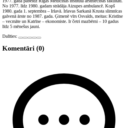
1977. gadā pabeidz Rīgas Medicīnas institūta ārstniecības fakultāti.
No 1977. līdz 1980. gadam strādāja Aizupes ambulancē. Kopš
1980. gada 1. septembra – Irlavā. Irlavas Sarkanā Krusta slimnīcas
galvenā ārste no 1987. gada. Ģimenē vīrs Osvalds, meitas: Kristīne
– vecmāte un Katrīne – ekonomiste. Ir četri mazbērni – 10 gadus
līdz 5 mēnešus jauni.
Dalīties:
Komentāri (0)