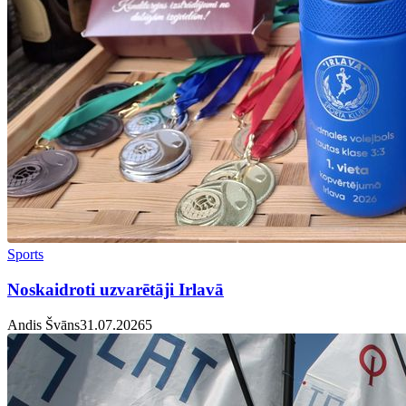
Sports
Noskaidroti uzvarētāji Irlavā
Andis Švāns
31.07.2026
5