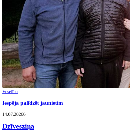
Veselība
Iespēja palīdzēt jaunietim
14.07.2026
6
Dzīvesziņa