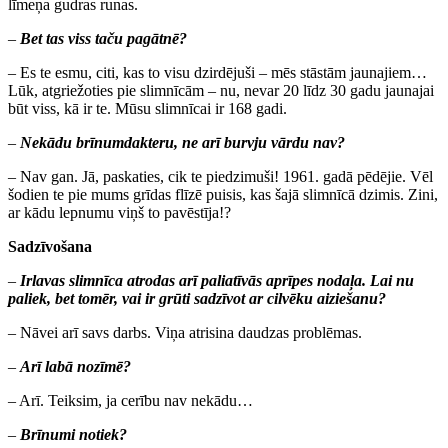
līmeņa gudras runas.
–
Bet tas viss taču pagātnē?
– Es te esmu, citi, kas to visu dzirdējuši – mēs stāstām jaunajiem…
Lūk, atgriežoties pie slimnīcām – nu, nevar 20 līdz 30 gadu jaunajai
būt viss, kā ir te. Mūsu slimnīcai ir 168 gadi.
–
Nekādu brīnumdakteru, ne arī burvju vārdu nav?
– Nav gan. Jā, paskaties, cik te piedzimuši! 1961. gadā pēdējie. Vēl
šodien te pie mums grīdas flīzē puisis, kas šajā slimnīcā dzimis. Zini,
ar kādu lepnumu viņš to pavēstīja!?
Sadzīvošana
–
Irlavas slimnīca atrodas arī paliatīvās aprīpes nodaļa. Lai nu
paliek, bet tomēr, vai ir grūti sadzīvot ar cilvēku aiziešanu?
– Nāvei arī savs darbs. Viņa atrisina daudzas problēmas.
–
Arī labā nozīmē?
– Arī. Teiksim, ja cerību nav nekādu…
–
Brīnumi notiek?