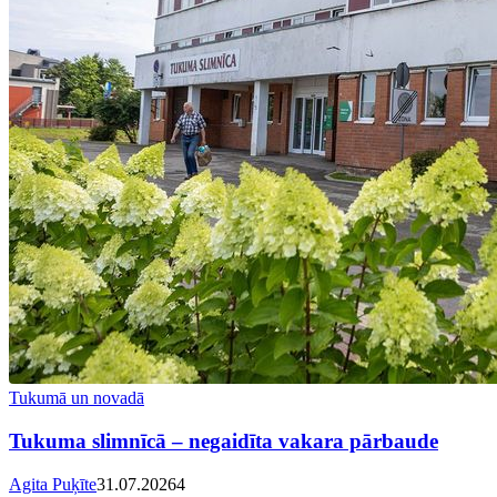
Tukumā un novadā
Tukuma slimnīcā – negaidīta vakara pārbaude
Agita Puķīte
31.07.2026
4