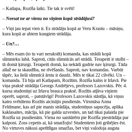
– Katlapa, Rozīša laiki. Tie tak ir svēti!
–
Neesat ne ar vienu no viņiem kopā strādājusi?
– Viņi jau tepat vien ir. Es strādāju kopā ar Veru Krastu – māsiņu,
kura kopā ar abiem kungiem strādāja.
–
Un?…
– Mēs esam (to tu vari nerakstīt) komanda, kas strādā kopā
slimnieku labā. Saproti, citās slimnīcās arī strādā. Terapeiti ir stulbi –
tā domā ķirurgi. Terapeiti domā, ka nekādi gudrie nav ķirurgi. Tāda
allaž ne ta skaudība, ne rīvēšanās. Saproti, nav komandas. Varbūt
tāpēc, ka lielā slimnīcā ārstu ir daudz. Mēs te tikai 22 cilvēki. Un –
komanda. Tā bija arī Katlapam, Rozītim. Rozīša kalns ir Irlavā. Pie
viņa praksē strādāja Georgs Andrējevs, profesors Lazovskis. Pēc 4.
kursa studentiņi uz Irlavu brauca praksē. Rozītis atļāva viņiem
operēt, saproti, – patstāvīgi! Profesors Lazovskis stāstīja, kā viņus
katru svētdienu Rozītis aicinājis pusdienās. Virsmāsa Anna
Feldmane, kas arī pie manis strādāja, studentiņus sapucēja, aplika
kaklasaites, mācīja, kā pie galda uzvesties, un tad tikai palaida pie
Rozīša uz pusdienām. Viena no sanitārēm pie Rozīša piestrādāja par
kalponi. Zoss cepetis ai, kā smaržojis! Studentiem ļoti gribējies ēst.
No virtuves nākusi apetītlīgas smaržas, bet viņi valodoja augsta