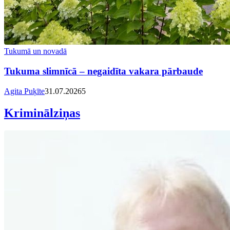
Tukumā un novadā
Tukuma slimnīcā – negaidīta vakara pārbaude
Agita Puķīte
31.07.2026
5
Kriminālziņas