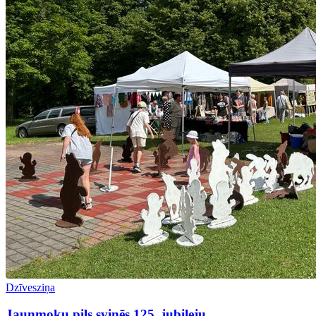
Dzīvesziņa
Jaunmoku pils svinēs 125. jubileju