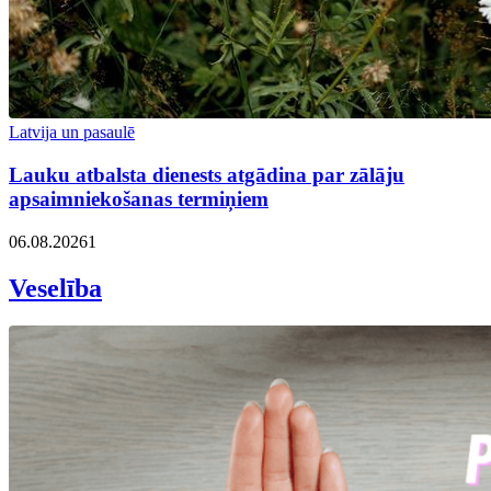
Latvija un pasaulē
Lauku atbalsta dienests atgādina par zālāju
apsaimniekošanas termiņiem
06.08.2026
1
Veselība