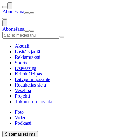
Abonēšana
Abonēšana
Aktuāli
Lasītājs jautā
Reklāmraksti
Sports
Dzīvesziņa
Kriminālziņas
Latvija un pasaulē
Redakcijas sleja
Veselība
Projekti
Tukumā un novadā
Foto
Video
Podkāsti
Sistēmas režīms