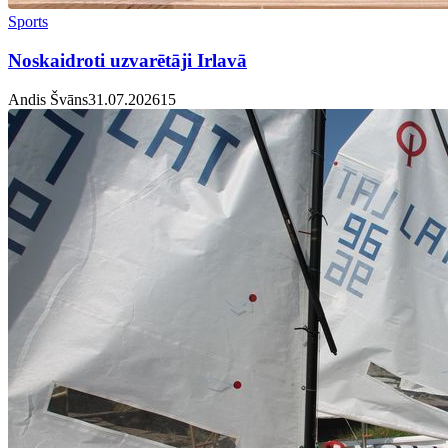
Sports
Noskaidroti uzvarētāji Irlavā
Andis Švāns
31.07.2026
1
5