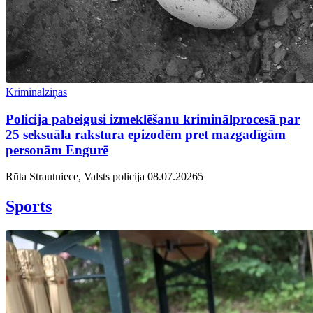
Kriminālziņas
Policija pabeigusi izmeklēšanu kriminālprocesā par
25 seksuāla rakstura epizodēm pret mazgadīgām
personām Engurē
Rūta Strautniece, Valsts policija
08.07.2026
5
Sports