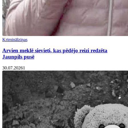
Kriminālziņas
Arvien meklē sievieti, kas pēdējo reizi redzēta
Jaunpils pusē
30.07.2026
1