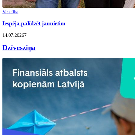
Veselība
Iespēja palīdzēt jaunietim
14.07.2026
7
Dzīvesziņa