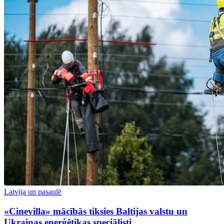
Latvija un pasaulē
«Cinevilla» mācībās tiksies Baltijas valstu un
Ukrainas enerģētikas speciālisti