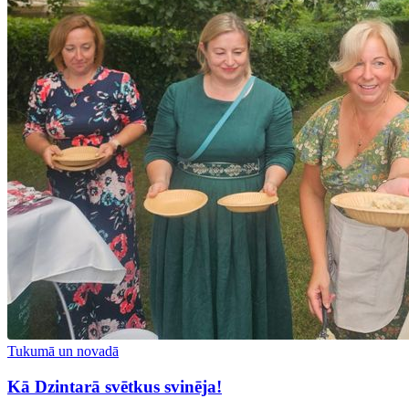
Tukumā un novadā
Kā Dzintarā svētkus svinēja!