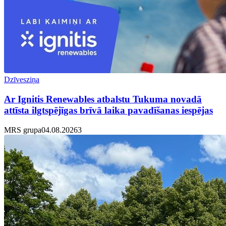
Dzīvesziņa
Ar Ignitis Renewables atbalstu Tukuma novadā
attīsta ilgtspējīgas brīvā laika pavadīšanas iespējas
MRS grupa
04.08.2026
3