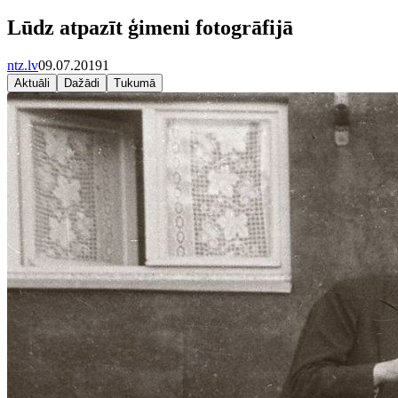
Lūdz atpazīt ģimeni fotogrāfijā
ntz.lv
09.07.2019
1
Aktuāli
Dažādi
Tukumā