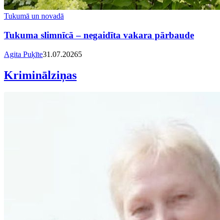
Tukumā un novadā
Tukuma slimnīcā – negaidīta vakara pārbaude
Agita Puķīte
31.07.2026
5
Kriminālziņas