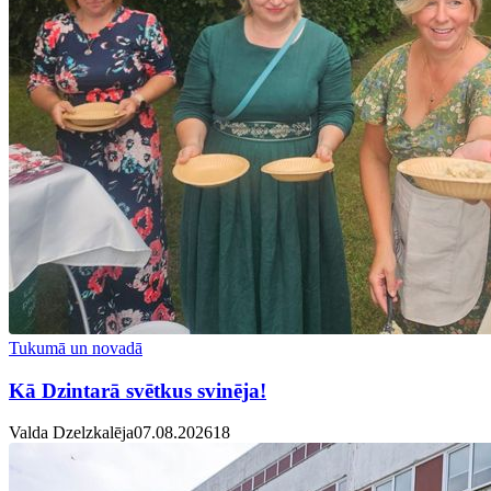
Tukumā un novadā
Kā Dzintarā svētkus svinēja!
Valda Dzelzkalēja
07.08.2026
1
8