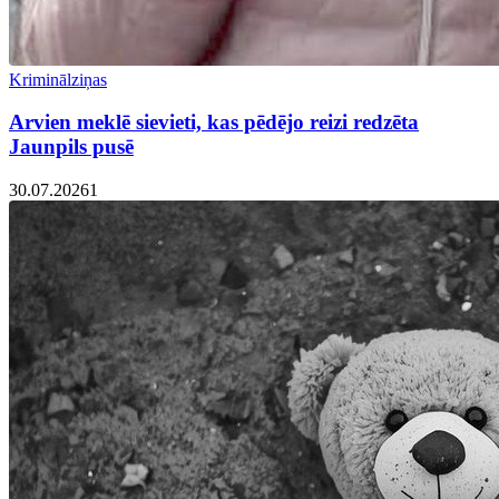
Kriminālziņas
Arvien meklē sievieti, kas pēdējo reizi redzēta
Jaunpils pusē
30.07.2026
1