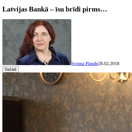
Latvijas Bankā – īsu brīdi pirms…
Ivonna Plaude
28.02.2018
Dažādi