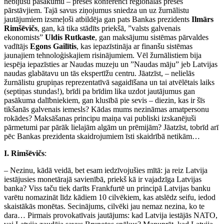
nebijušu pasākumu – preses konferenci reģionālās preses
pārstāvjiem. Tajā savus ziņojumus sniedza un uz žurnālistu
jautājumiem izsmeļoši atbildēja gan pats Bankas prezidents
Ilmārs
Rimšēvičs
, gan, kā tika stādīts priekšā, ”valsts galvenais
ekonomists”
Uldis Rutkaste
, gan maksājumu sistēmas pārvaldes
vadītājs
Egons Gailītis
, kas iepazīstināja ar finanšu sistēmas
jaunajiem tehnoloģiskajiem risinājumiem. Vēl žurnālistiem bija
iespēja iepazīsties ar Naudas muzeju un ”Naudas māju” jeb Latvijas
naudas glabātavu un tās ekspertīžu centru. Jāatzīst, – nelielās
žurnālistu grupiņas reprezentatīvā sagaidīšana un tai atvēlētais laiks
(septiņas stundas!), brīdi pa brīdim lika uzdot jautājumus gan
pasākuma dalībniekiem, gan klusībā pie sevis – diezin, kas ir šīs
tikšanās galvenais iemesls? Kādas mums nezināmas amatpersonu
rokādes? Maksāšanas principu maiņa vai publiski izskanējuši
pārmetumi par pārāk lielajām algām un prēmijām? Jāatzīst, tobrīd arī
pēc Bankas prezidenta skaidrojumiem īsti skaidrībā netikām…
I. Rimšēvičs
:
– Nezinu, kādā veidā, bet esam iedzīvojušies mītā: ja reiz Latvija
iestājusies monetārajā savienībā, priekš kā ir vajadzīga Latvijas
banka? Viss taču tiek darīts Frankfurtē un principā Latvijas banku
varētu nomazināt līdz kādiem 10 cilvēkiem, kas atslēdz seifu, iedod
skaistākās monētas. Secinājums, cilvēki jau nemaz nezina, ko te
dara… Pirmais provokatīvais jautājums: kad Latvija iestājās NATO,