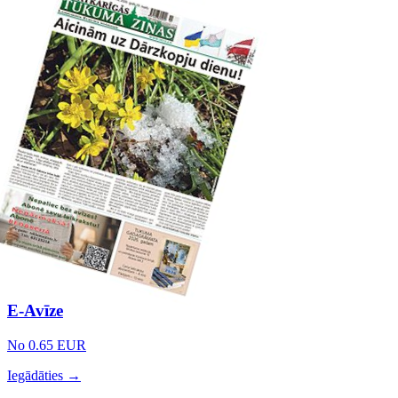
E-Avīze
No 0.65 EUR
Iegādāties →