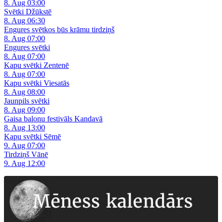
8. Aug 03:00
Svētki Džūkstē
8. Aug 06:30
Engures svētkos būs krāmu tirdziņš
8. Aug 07:00
Engures svētki
8. Aug 07:00
Kapu svētki Zentenē
8. Aug 07:00
Kapu svētki Viesatās
8. Aug 08:00
Jaunpils svētki
8. Aug 09:00
Gaisa balonu festivāls Kandavā
8. Aug 13:00
Kapu svētki Sēmē
9. Aug 07:00
Tirdziņš Vānē
9. Aug 12:00