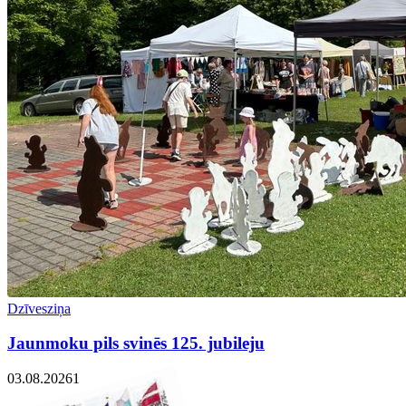
Dzīvesziņa
Jaunmoku pils svinēs 125. jubileju
03.08.2026
1