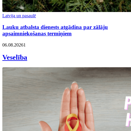
Latvija un pasaulē
Lauku atbalsta dienests atgādina par zālāju
apsaimniekošanas termiņiem
06.08.2026
1
Veselība