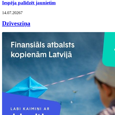
Iespēja palīdzēt jaunietim
14.07.2026
7
Dzīvesziņa