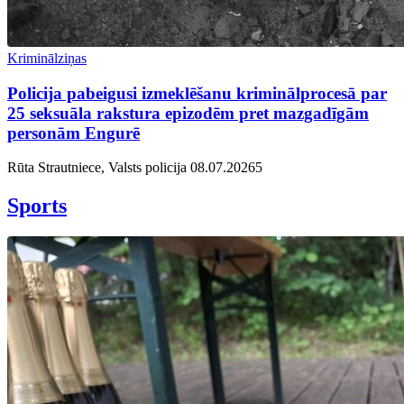
Kriminālziņas
Policija pabeigusi izmeklēšanu kriminālprocesā par
25 seksuāla rakstura epizodēm pret mazgadīgām
personām Engurē
Rūta Strautniece, Valsts policija
08.07.2026
5
Sports