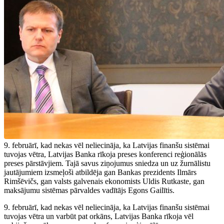
9. februārī, kad nekas vēl neliecināja, ka Latvijas finanšu sistēmai
tuvojas vētra, Latvijas Banka rīkoja preses konferenci reģionālās
preses pārstāvjiem. Tajā savus ziņojumus sniedza un uz žurnālistu
jautājumiem izsmeļoši atbildēja gan Bankas prezidents Ilmārs
Rimšēvičs, gan valsts galvenais ekonomists Uldis Rutkaste, gan
maksājumu sistēmas pārvaldes vadītājs Egons Gailītis.
9. februārī, kad nekas vēl neliecināja, ka Latvijas finanšu sistēmai
tuvojas vētra un varbūt pat orkāns, Latvijas Banka rīkoja vēl