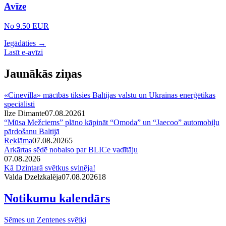
Avīze
No 9.50 EUR
Iegādāties →
Lasīt e-avīzi
Jaunākās ziņas
«Cinevilla» mācībās tiksies Baltijas valstu un Ukrainas enerģētikas
speciālisti
Ilze Dimante
07.08.2026
1
“Mūsa Mežciems” plāno kāpināt “Omoda” un “Jaecoo” automobiļu
pārdošanu Baltijā
Reklāma
07.08.2026
5
Ārkārtas sēdē nobalso par BLICe vadītāju
07.08.2026
Kā Dzintarā svētkus svinēja!
Valda Dzelzkalēja
07.08.2026
1
8
Notikumu kalendārs
Sēmes un Zentenes svētki