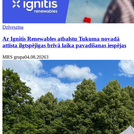
Dzīvesziņa
Ar Ignitis Renewables atbalstu Tukuma novadā
attīsta ilgtspējīgas brīvā laika pavadīšanas iespējas
MRS grupa
04.08.2026
3