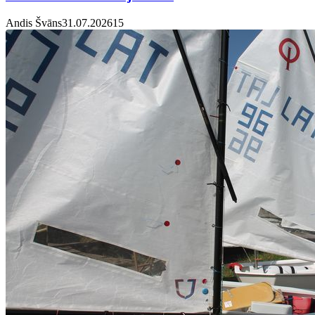
Andis Švāns
31.07.2026
1
5