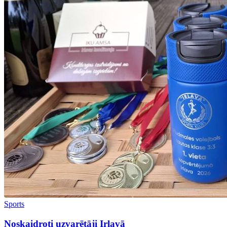
Sports
Noskaidroti uzvarētāji Irlavā