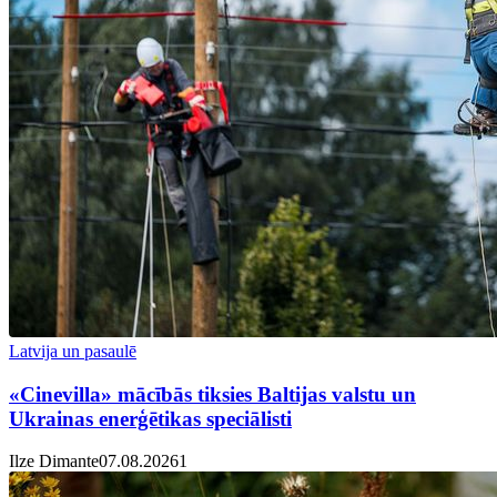
Latvija un pasaulē
«Cinevilla» mācībās tiksies Baltijas valstu un
Ukrainas enerģētikas speciālisti
Ilze Dimante
07.08.2026
1