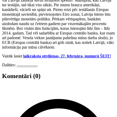
vai Latvija zaudēja savus Bruņotos spēkus? Manuprāt, kad Latvija
tur iestājās, tad tikai viss sākās. Pie mums brauca amerikāņi,
kanādieši, vācieši un spāņi utt. Pirmo reizi pēc iestāšanās Eiropas
monetārajā savienībā, pievienojoties Eiro zonai, Latvija īsteno īstu
pilnvērtīgu monetāro politiku. Pērkam vērtspapīrus, bankām
aizdodam naudu uz četriem gadiem par viszemākajām procentu
likmēm. Bez visām tām funkcijām, kuras īstenojām līdz šim – līdz
2014. gadam. Tad vēl sadarbība ar Eiropas centrālo banku, kur esam
arī padomē. Vesela virkne jautājumu palielina mūsu darba slodzi, jo
ECB (Eiropas centrālā banka) arī grib zināt, kas notiek Latvijā, vākt
informāciju par mūsu cilvēkiem.
Vairāk lasiet
laikraksta otrdienas, 27. februāra, numurā ŠEIT!
Dalīties:
Komentāri (0)