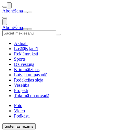
Abonēšana
Abonēšana
Aktuāli
Lasītājs jautā
Reklāmraksti
Sports
Dzīvesziņa
Kriminālziņas
Latvija un pasaulē
Redakcijas sleja
Veselība
Projekti
Tukumā un novadā
Foto
Video
Podkāsti
Sistēmas režīms