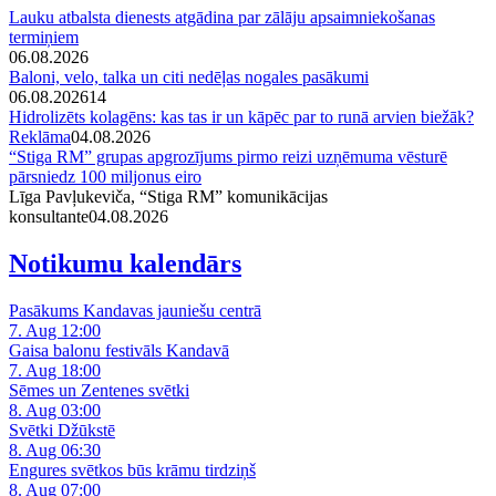
Lauku atbalsta dienests atgādina par zālāju apsaimniekošanas
termiņiem
06.08.2026
Baloni, velo, talka un citi nedēļas nogales pasākumi
06.08.2026
14
Hidrolizēts kolagēns: kas tas ir un kāpēc par to runā arvien biežāk?
Reklāma
04.08.2026
“Stiga RM” grupas apgrozījums pirmo reizi uzņēmuma vēsturē
pārsniedz 100 miljonus eiro
Līga Pavļukeviča, “Stiga RM” komunikācijas
konsultante
04.08.2026
Notikumu kalendārs
Pasākums Kandavas jauniešu centrā
7. Aug 12:00
Gaisa balonu festivāls Kandavā
7. Aug 18:00
Sēmes un Zentenes svētki
8. Aug 03:00
Svētki Džūkstē
8. Aug 06:30
Engures svētkos būs krāmu tirdziņš
8. Aug 07:00