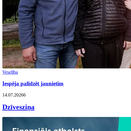
Veselība
Iespēja palīdzēt jaunietim
14.07.2026
6
Dzīvesziņa