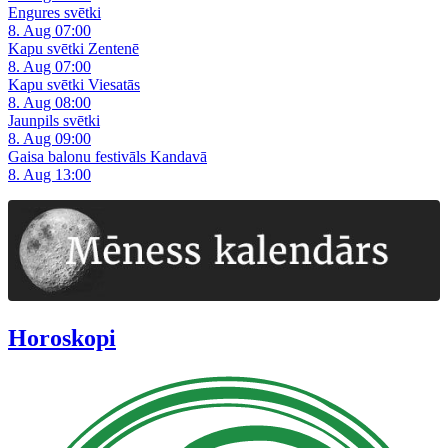
Engures svētki
8. Aug 07:00
Kapu svētki Zentenē
8. Aug 07:00
Kapu svētki Viesatās
8. Aug 08:00
Jaunpils svētki
8. Aug 09:00
Gaisa balonu festivāls Kandavā
8. Aug 13:00
Horoskopi