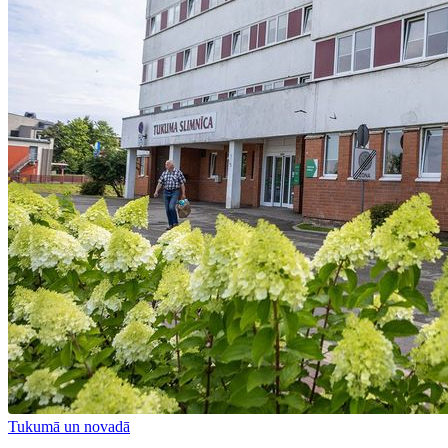
Tukumā un novadā