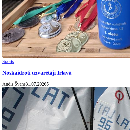
Sports
Noskaidroti uzvarētāji Irlavā
Andis Švāns
31.07.2026
5