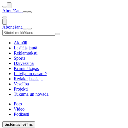
Abonēšana
Abonēšana
Aktuāli
Lasītājs jautā
Reklāmraksti
Sports
Dzīvesziņa
Kriminālziņas
Latvija un pasaulē
Redakcijas sleja
Veselība
Projekti
Tukumā un novadā
Foto
Video
Podkāsti
Sistēmas režīms