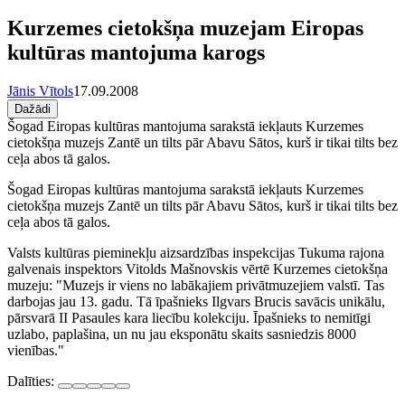
Kurzemes cietokšņa muzejam Eiropas
kultūras mantojuma karogs
Jānis Vītols
17.09.2008
Dažādi
Šogad Eiropas kultūras mantojuma sarakstā iekļauts Kurzemes
cietokšņa muzejs Zantē un tilts pār Abavu Sātos, kurš ir tikai tilts bez
ceļa abos tā galos.
Šogad Eiropas kultūras mantojuma sarakstā iekļauts Kurzemes
cietokšņa muzejs Zantē un tilts pār Abavu Sātos, kurš ir tikai tilts bez
ceļa abos tā galos.
Valsts kultūras pieminekļu aizsardzības inspekcijas Tukuma rajona
galvenais inspektors Vitolds Mašnovskis vērtē Kurzemes cietokšņa
muzeju: "Muzejs ir viens no labākajiem privātmuzejiem valstī. Tas
darbojas jau 13. gadu. Tā īpašnieks Ilgvars Brucis savācis unikālu,
pārsvarā II Pasaules kara liecību kolekciju. Īpašnieks to nemitīgi
uzlabo, paplašina, un nu jau eksponātu skaits sasniedzis 8000
vienības."
Dalīties: