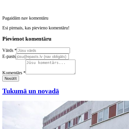
Pagaidām nav komentāru
Esi pirmais, kas pievieno komentāru!
Pievienot komentāru
Confirm your email address
Vārds *
E-pasts
Komentārs *
Nosūtīt
Tukumā un novadā