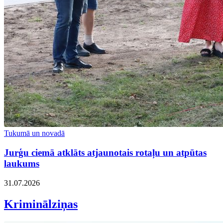
Tukumā un novadā
Jurģu ciemā atklāts atjaunotais rotaļu un atpūtas
laukums
31.07.2026
Kriminālziņas