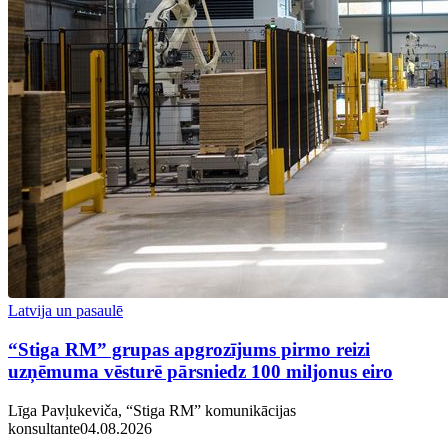
Latvija un pasaulē
“Stiga RM” grupas apgrozījums pirmo reizi
uzņēmuma vēsturē pārsniedz 100 miljonus eiro
Līga Pavļukeviča, “Stiga RM” komunikācijas
konsultante
04.08.2026