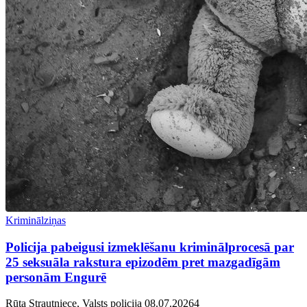
Kriminālziņas
Policija pabeigusi izmeklēšanu kriminālprocesā par
25 seksuāla rakstura epizodēm pret mazgadīgām
personām Engurē
Rūta Strautniece, Valsts policija
08.07.2026
4