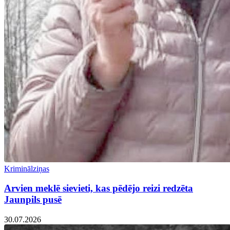
Kriminālziņas
Arvien meklē sievieti, kas pēdējo reizi redzēta
Jaunpils pusē
30.07.2026