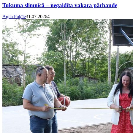
Tukuma slimnīcā – negaidīta vakara pārbaude
Agita Puķīte
31.07.2026
4