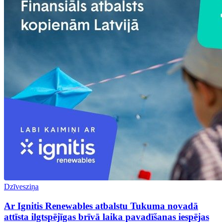
Dzīvesziņa
Ar Ignitis Renewables atbalstu Tukuma novadā
attīsta ilgtspējīgas brīvā laika pavadīšanas iespējas