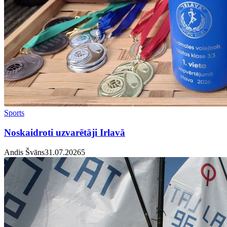
Sports
Noskaidroti uzvarētāji Irlavā
Andis Švāns
31.07.2026
5