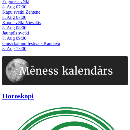
Engures svētki
8. Aug 07:00
Kapu svētki Zentenē
8. Aug 07:00
Kapu svētki Viesatās
8. Aug 08:00
Jaunpils svētki
8. Aug 09:00
Gaisa balonu festivāls Kandavā
8. Aug 13:00
Horoskopi