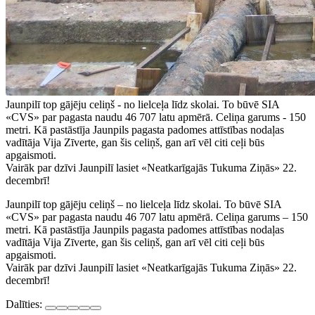
Jaunpilī top gājēju celiņš - no lielceļa līdz skolai. To būvē SIA
«CVS» par pagasta naudu 46 707 latu apmērā. Celiņa garums - 150
metri. Kā pastāstīja Jaunpils pagasta padomes attīstības nodaļas
vadītāja Vija Zīverte, gan šis celiņš, gan arī vēl citi ceļi būs
apgaismoti.
Vairāk par dzīvi Jaunpilī lasiet «Neatkarīgajās Tukuma Ziņās» 22.
decembrī!
Jaunpilī top gājēju celiņš – no lielceļa līdz skolai. To būvē SIA
«CVS» par pagasta naudu 46 707 latu apmērā. Celiņa garums – 150
metri. Kā pastāstīja Jaunpils pagasta padomes attīstības nodaļas
vadītāja Vija Zīverte, gan šis celiņš, gan arī vēl citi ceļi būs
apgaismoti.
Vairāk par dzīvi Jaunpilī lasiet «Neatkarīgajās Tukuma Ziņās» 22.
decembrī!
Dalīties: