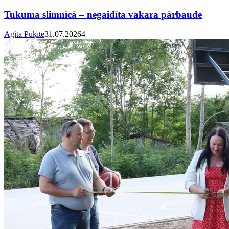
Tukuma slimnīcā – negaidīta vakara pārbaude
Agita Puķīte
31.07.2026
4