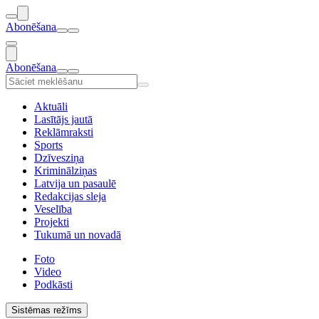
Abonēšana
Abonēšana
Aktuāli
Lasītājs jautā
Reklāmraksti
Sports
Dzīvesziņa
Kriminālziņas
Latvija un pasaulē
Redakcijas sleja
Veselība
Projekti
Tukumā un novadā
Foto
Video
Podkāsti
Sistēmas režīms