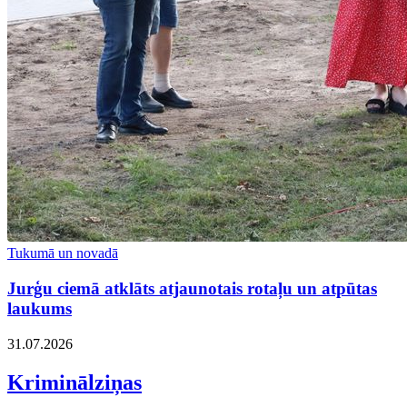
Tukumā un novadā
Jurģu ciemā atklāts atjaunotais rotaļu un atpūtas
laukums
31.07.2026
Kriminālziņas