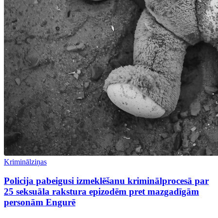
Kriminālziņas
Policija pabeigusi izmeklēšanu kriminālprocesā par
25 seksuāla rakstura epizodēm pret mazgadīgām
personām Engurē