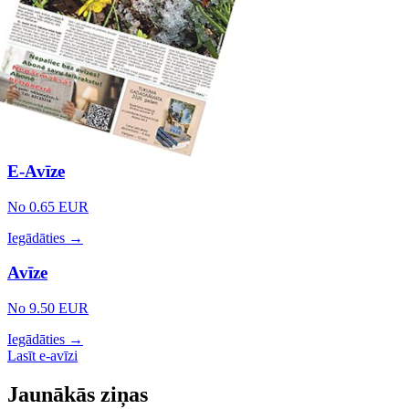
E-Avīze
No 0.65 EUR
Iegādāties →
Avīze
No 9.50 EUR
Iegādāties →
Lasīt e-avīzi
Jaunākās ziņas