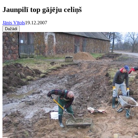
Jaunpilī top gājēju celiņš
Jānis Vītols
19.12.2007
Dažādi