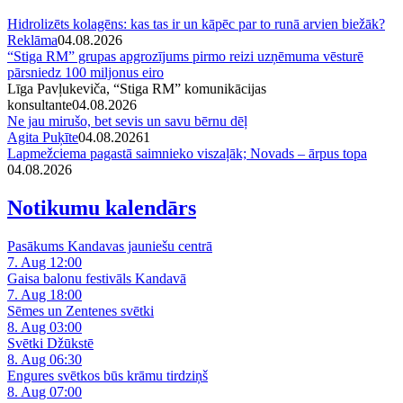
Hidrolizēts kolagēns: kas tas ir un kāpēc par to runā arvien biežāk?
Reklāma
04.08.2026
“Stiga RM” grupas apgrozījums pirmo reizi uzņēmuma vēsturē
pārsniedz 100 miljonus eiro
Līga Pavļukeviča, “Stiga RM” komunikācijas
konsultante
04.08.2026
Ne jau mirušo, bet sevis un savu bērnu dēļ
Agita Puķīte
04.08.2026
1
Lapmežciema pagastā saimnieko viszaļāk; Novads – ārpus topa
04.08.2026
Notikumu kalendārs
Pasākums Kandavas jauniešu centrā
7. Aug 12:00
Gaisa balonu festivāls Kandavā
7. Aug 18:00
Sēmes un Zentenes svētki
8. Aug 03:00
Svētki Džūkstē
8. Aug 06:30
Engures svētkos būs krāmu tirdziņš
8. Aug 07:00