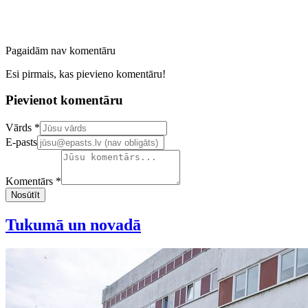
Pagaidām nav komentāru
Esi pirmais, kas pievieno komentāru!
Pievienot komentāru
Confirm your email address
Vārds *
E-pasts
Komentārs *
Nosūtīt
Tukumā un novadā