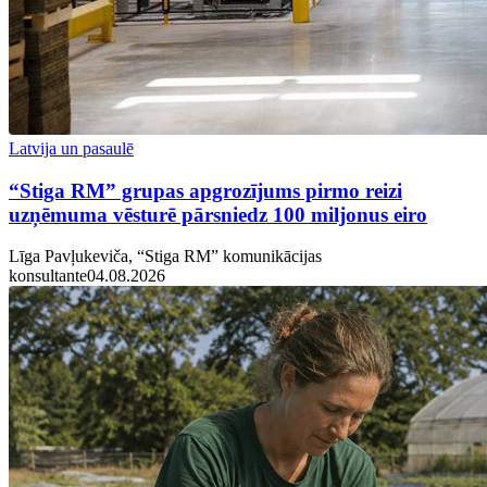
Latvija un pasaulē
“Stiga RM” grupas apgrozījums pirmo reizi
uzņēmuma vēsturē pārsniedz 100 miljonus eiro
Līga Pavļukeviča, “Stiga RM” komunikācijas
konsultante
04.08.2026