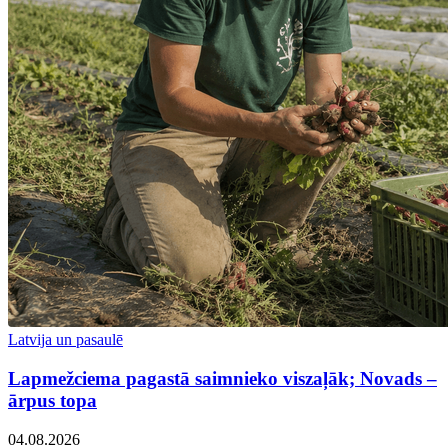
Latvija un pasaulē
Lapmežciema pagastā saimnieko viszaļāk; Novads –
ārpus topa
04.08.2026