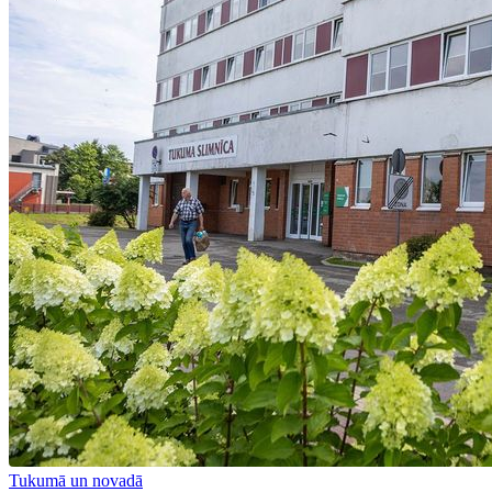
Tukumā un novadā