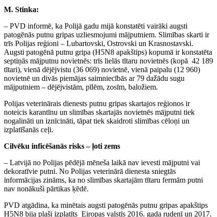
M. Stinka:
– PVD informē, ka Polijā gadu mijā konstatēti vairāki augsti
patogēnās putnu gripas uzliesmojumi mājputniem. Slimības skarti ir
trīs Polijas reģioni – Lubartovski, Ostrovski un Krasnostavski.
Augsti patogēnā putnu gripa (H5N8 apakštips) kopumā ir konstatēta
septiņās mājputnu novietnēs: trīs lielās tītaru novietnēs (kopā 42 189
tītari), vienā dējējvistu (36 069) novietnē, vienā paipalu (12 960)
novietnē un divās piemājas saimniecībās ar 79 dažādu sugu
mājputniem – dējējvistām, pīlēm, zosīm, baložiem.
Polijas veterinārais dienests putnu gripas skartajos reģionos ir
noteicis karantīnu un slimības skartajās novietnēs mājputni tiek
nogalināti un iznīcināti, tāpat tiek skaidroti slimības cēloņi un
izplatīšanās ceļi.
Cilvēku inficēšanās risks – ļoti zems
– Latvijā no Polijas pēdējā mēneša laikā nav ievesti mājputni vai
dekoratīvie putni. No Polijas veterinārā dienesta sniegtās
informācijas zināms, ka no slimības skartajām tītaru fermām putni
nav nonākuši pārtikas ķēdē.
PVD atgādina, ka minētais augsti patogēnās putnu gripas apakštips
H5N8 bija plaši izplatīts Eiropas valstīs 2016. gada rudenī un 2017.