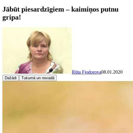
Jābūt piesardzīgiem – kaimiņos putnu
gripa!
Rūta Fjodorova
08.01.2020
Dažādi
Tukumā un novadā