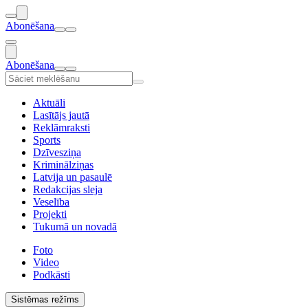
Abonēšana
Abonēšana
Aktuāli
Lasītājs jautā
Reklāmraksti
Sports
Dzīvesziņa
Kriminālziņas
Latvija un pasaulē
Redakcijas sleja
Veselība
Projekti
Tukumā un novadā
Foto
Video
Podkāsti
Sistēmas režīms