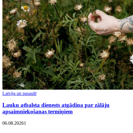
Latvija un pasaulē
Lauku atbalsta dienests atgādina par zālāju
apsaimniekošanas termiņiem
06.08.2026
1