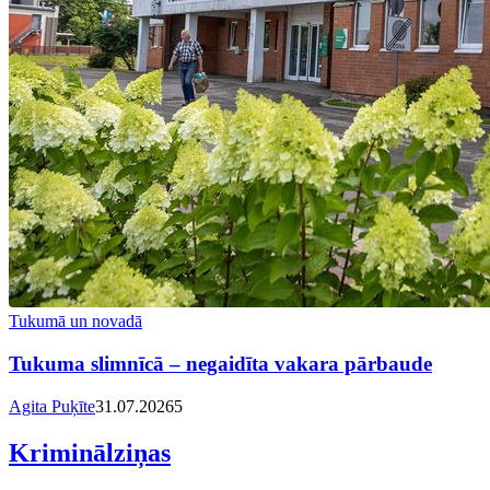
Tukumā un novadā
Tukuma slimnīcā – negaidīta vakara pārbaude
Agita Puķīte
31.07.2026
5
Kriminālziņas