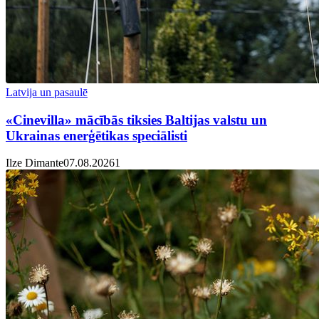
Latvija un pasaulē
«Cinevilla» mācībās tiksies Baltijas valstu un
Ukrainas enerģētikas speciālisti
Ilze Dimante
07.08.2026
1