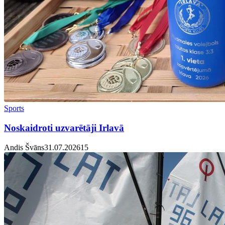
Sports
Noskaidroti uzvarētāji Irlavā
Andis Švāns
31.07.2026
1
5