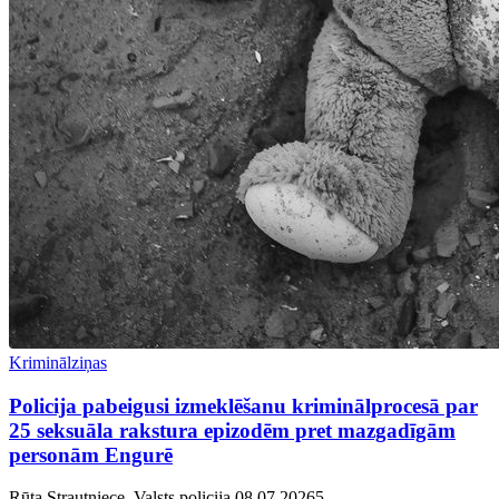
Kriminālziņas
Policija pabeigusi izmeklēšanu kriminālprocesā par
25 seksuāla rakstura epizodēm pret mazgadīgām
personām Engurē
Rūta Strautniece, Valsts policija
08.07.2026
5