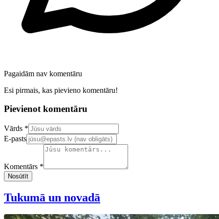
Pagaidām nav komentāru
Esi pirmais, kas pievieno komentāru!
Pievienot komentāru
Confirm your email address
Vārds *
E-pasts
Komentārs *
Nosūtīt
Tukumā un novadā