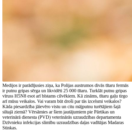
Medijos ir parādījusies ziņa, ka Polijas austrumos divās tītaru fermās
ir putnu gripas sērga un likvidēti 25 000 tītaru. Turklāt putnu gripas
vīruss H5N8 esot arī bīstams cilvēkiem. Kā zināms, tītaru gaļu tirgo
arī mūsu veikalos. Vai varam būt droši par tās izcelsmi veikalos?
Kāda piesardzība jāievēro vistu un citu mājputnu turētājiem šajā
siltajā ziemā? Vērsāmies ar šiem jautājumiem pie Pārtikas un
veterinārā dienesta (PVD) veterinārās uzraudzības departamenta
Dzīvnieku infekcijas slimību uzraudzības daļas vadītājas Madaras
Stinkas.