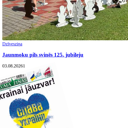
Dzīvesziņa
Jaunmoku pils svinēs 125. jubileju
03.08.2026
1