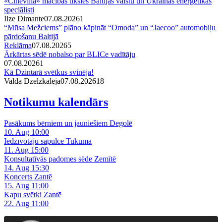
«Cinevilla» mācībās tiksies Baltijas valstu un Ukrainas enerģētikas
speciālisti
Ilze Dimante
07.08.2026
1
“Mūsa Mežciems” plāno kāpināt “Omoda” un “Jaecoo” automobiļu
pārdošanu Baltijā
Reklāma
07.08.2026
5
Ārkārtas sēdē nobalso par BLICe vadītāju
07.08.2026
1
Kā Dzintarā svētkus svinēja!
Valda Dzelzkalēja
07.08.2026
1
8
Notikumu kalendārs
Pasākums bērniem un jauniešiem Degolē
10. Aug 10:00
Iedzīvotāju sapulce Tukumā
11. Aug 15:00
Konsultatīvās padomes sēde Zemītē
14. Aug 15:30
Koncerts Zantē
15. Aug 11:00
Kapu svētki Zantē
22. Aug 11:00