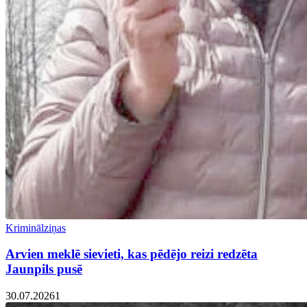
Kriminālziņas
Arvien meklē sievieti, kas pēdējo reizi redzēta
Jaunpils pusē
30.07.2026
1