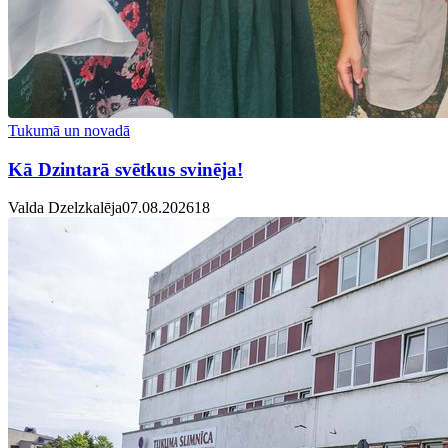
Tukumā un novadā
Kā Dzintarā svētkus svinēja!
Valda Dzelzkalēja
07.08.2026
1
8