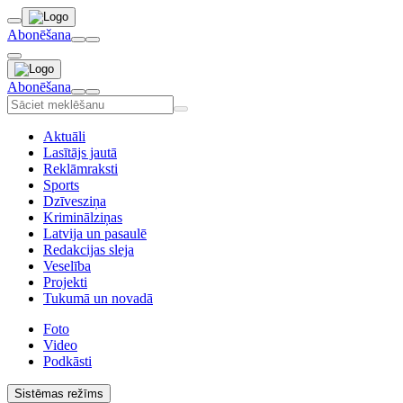
Abonēšana
Abonēšana
Aktuāli
Lasītājs jautā
Reklāmraksti
Sports
Dzīvesziņa
Kriminālziņas
Latvija un pasaulē
Redakcijas sleja
Veselība
Projekti
Tukumā un novadā
Foto
Video
Podkāsti
Sistēmas režīms