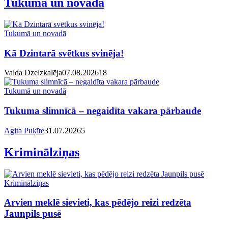
Tukumā un novadā
Tukumā un novadā
Kā Dzintarā svētkus svinēja!
Valda Dzelzkalēja
07.08.2026
1
8
Tukumā un novadā
Tukuma slimnīcā – negaidīta vakara pārbaude
Agita Puķīte
31.07.2026
5
Kriminālziņas
Kriminālziņas
Arvien meklē sievieti, kas pēdējo reizi redzēta
Jaunpils pusē