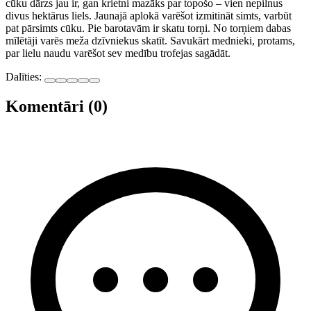
cūku dārzs jau ir, gan krietni mazāks par topošo – vien nepilnus
divus hektārus liels. Jaunajā aplokā varēšot izmitināt simts, varbūt
pat pārsimts cūku. Pie barotavām ir skatu torņi. No torņiem dabas
mīlētāji varēs meža dzīvniekus skatīt. Savukārt mednieki, protams,
par lielu naudu varēšot sev medību trofejas sagādāt.
Dalīties:
Komentāri (0)