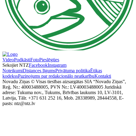
Video
Podkāsti
Foto
Pieslēgties
Sekojiet NTZ
Facebook
Instagram
Noteikumi
Distances līgums
Privātuma politika
Ētikas
kodekss
Paziņojums par redakcionālo neatkarību
Kontakti
Novadu Ziņas © Visas tiesības aizsargātas SIA “Novadu Ziņas”,
Reģ. Nr.: 40003488005, PVN Nr.: LV40003488005 Juridiskā
adrese: Tukuma nov., Tukums, Brīvības laukums 10, LV-3101,
Latvija, Tālr. +371 631 252 16, Mob. 28338989, 28444558, E-
pasts: ntz@ntz.lv