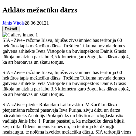
Atklāts mežacūku dārzs
Jānis Vītols
28.06.2012
1
Dažādi
SIA «Zive» ražotnē Irlavā, bijušās zivsaimniecības teritorijā 60
hektāros tapis mežacūku dārzs. Trešdien Tukuma novada domes
galvenā arhitekte Iveta Vistopole un būvinspektors Dainis Grasis
lūkoja un atzina par labu 3,5 kilometru garo žogu, kas dārzu apjož,
kā arī barotavas un skatu torņus.
SIA «Zive» ražotnē Irlavā, bijušās zivsaimniecības teritorijā 60
hektāros tapis mežacūku dārzs. Trešdien Tukuma novada domes
galvenā arhitekte Iveta Vistopole un būvinspektors Dainis Grasis
lūkoja un atzina par labu 3,5 kilometru garo žogu, kas dārzu apjož,
kā arī barotavas un skatu torņus.
SIA «Zive» pieder Rolandam Latkovskim. Mežacūku dārza
pieņemšanā ražotni pastāvēja Ieva Puriņa, zivju dīķu un dārza
pārvaldnieks Anatolijs Prokopčuks un būvfirmas «Juglaskrasti»
vadītājs Jānis Irbe. I. Puriņa pastāstīja, ka mežacūku dārzā bijuši
zivju dīķi. Ūdens līmenis krities un, lai teritorija kā džungļi
neaizaugtu, te nolēma izveidot mežacūku dārzu. SIA teritorijā viens