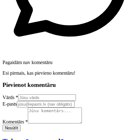
Pagaidām nav komentāru
Esi pirmais, kas pievieno komentāru!
Pievienot komentāru
Confirm your email address
Vārds *
E-pasts
Komentārs *
Nosūtīt