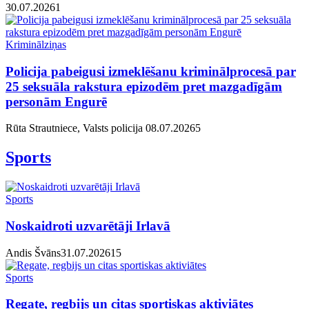
30.07.2026
1
Kriminālziņas
Policija pabeigusi izmeklēšanu kriminālprocesā par
25 seksuāla rakstura epizodēm pret mazgadīgām
personām Engurē
Rūta Strautniece, Valsts policija
08.07.2026
5
Sports
Sports
Noskaidroti uzvarētāji Irlavā
Andis Švāns
31.07.2026
1
5
Sports
Regate, regbijs un citas sportiskas aktiviātes