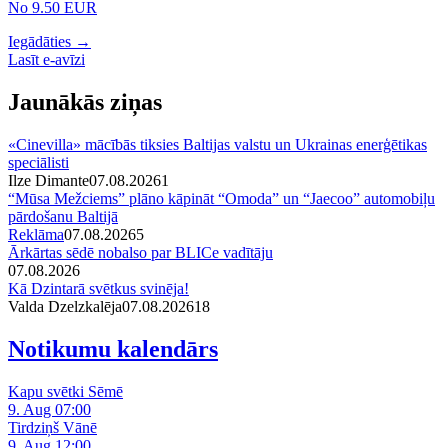
No 9.50 EUR
Iegādāties →
Lasīt e-avīzi
Jaunākās ziņas
«Cinevilla» mācībās tiksies Baltijas valstu un Ukrainas enerģētikas
speciālisti
Ilze Dimante
07.08.2026
1
“Mūsa Mežciems” plāno kāpināt “Omoda” un “Jaecoo” automobiļu
pārdošanu Baltijā
Reklāma
07.08.2026
5
Ārkārtas sēdē nobalso par BLICe vadītāju
07.08.2026
Kā Dzintarā svētkus svinēja!
Valda Dzelzkalēja
07.08.2026
1
8
Notikumu kalendārs
Kapu svētki Sēmē
9. Aug 07:00
Tirdziņš Vānē
9. Aug 12:00