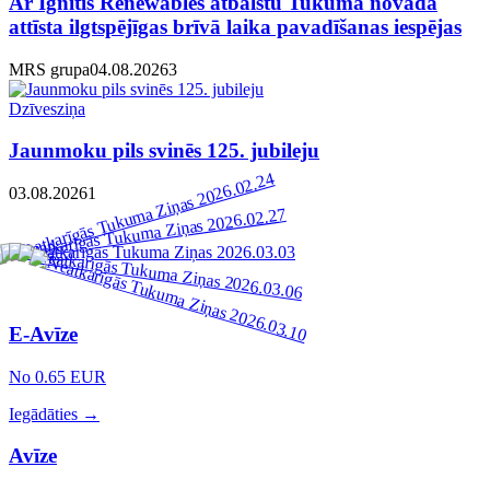
Ar Ignitis Renewables atbalstu Tukuma novadā
attīsta ilgtspējīgas brīvā laika pavadīšanas iespējas
MRS grupa
04.08.2026
3
Dzīvesziņa
Jaunmoku pils svinēs 125. jubileju
03.08.2026
1
E-Avīze
No 0.65 EUR
Iegādāties →
Avīze