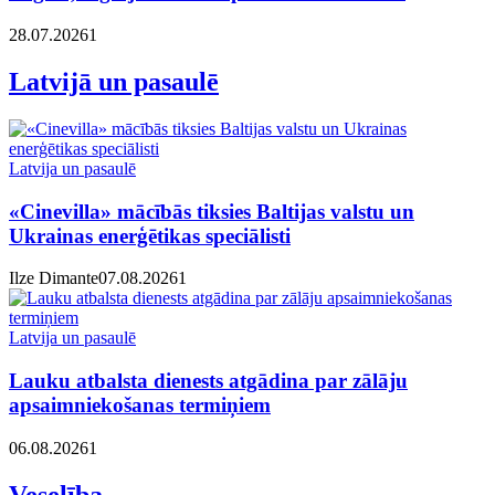
28.07.2026
1
Latvijā un pasaulē
Latvija un pasaulē
«Cinevilla» mācībās tiksies Baltijas valstu un
Ukrainas enerģētikas speciālisti
Ilze Dimante
07.08.2026
1
Latvija un pasaulē
Lauku atbalsta dienests atgādina par zālāju
apsaimniekošanas termiņiem
06.08.2026
1
Veselība