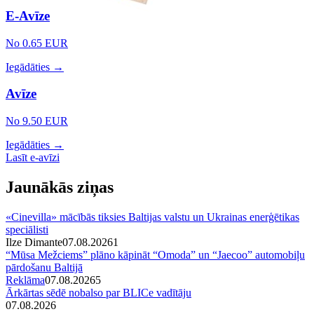
E-Avīze
No 0.65 EUR
Iegādāties →
Avīze
No 9.50 EUR
Iegādāties →
Lasīt e-avīzi
Jaunākās ziņas
«Cinevilla» mācībās tiksies Baltijas valstu un Ukrainas enerģētikas
speciālisti
Ilze Dimante
07.08.2026
1
“Mūsa Mežciems” plāno kāpināt “Omoda” un “Jaecoo” automobiļu
pārdošanu Baltijā
Reklāma
07.08.2026
5
Ārkārtas sēdē nobalso par BLICe vadītāju
07.08.2026