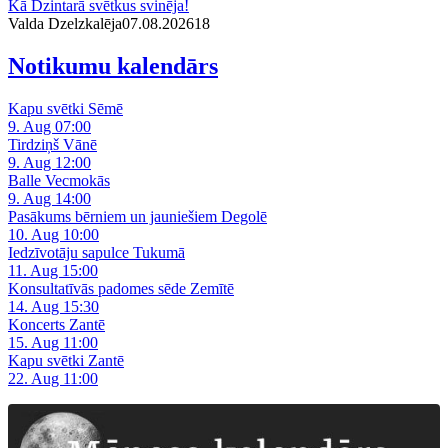
Kā Dzintarā svētkus svinēja!
Valda Dzelzkalēja
07.08.2026
1
8
Notikumu kalendārs
Kapu svētki Sēmē
9. Aug 07:00
Tirdziņš Vānē
9. Aug 12:00
Balle Vecmokās
9. Aug 14:00
Pasākums bērniem un jauniešiem Degolē
10. Aug 10:00
Iedzīvotāju sapulce Tukumā
11. Aug 15:00
Konsultatīvās padomes sēde Zemītē
14. Aug 15:30
Koncerts Zantē
15. Aug 11:00
Kapu svētki Zantē
22. Aug 11:00