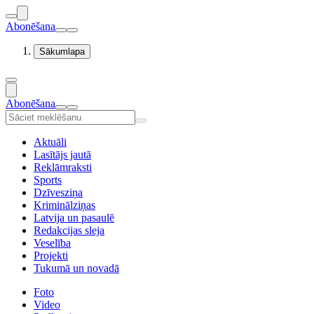
Abonēšana
Sākumlapa
Abonēšana
Aktuāli
Lasītājs jautā
Reklāmraksti
Sports
Dzīvesziņa
Kriminālziņas
Latvija un pasaulē
Redakcijas sleja
Veselība
Projekti
Tukumā un novadā
Foto
Video