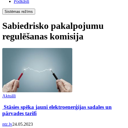
Podkāsti
Sistēmas režīms
Sabiedrisko pakalpojumu
regulēšanas komisija
Aktuāli
Stāsies spēka jauni elektroenerģijas sadales un
pārvades tarifi
ntz.lv
24.05.2023