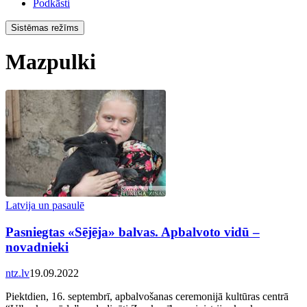
Podkāsti
Sistēmas režīms
Mazpulki
Latvija un pasaulē
Pasniegtas «Sējēja» balvas. Apbalvoto vidū –
novadnieki
ntz.lv
19.09.2022
Piektdien, 16. septembrī, apbalvošanas ceremonijā kultūras centrā