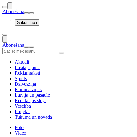
Abonēšana
Sākumlapa
Abonēšana
Aktuāli
Lasītājs jautā
Reklāmraksti
Sports
Dzīvesziņa
Kriminālziņas
Latvija un pasaulē
Redakcijas sleja
Veselība
Projekti
Tukumā un novadā
Foto
Video