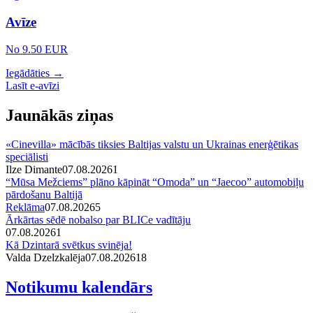
Avīze
No 9.50 EUR
Iegādāties →
Lasīt e-avīzi
Jaunākās ziņas
«Cinevilla» mācībās tiksies Baltijas valstu un Ukrainas enerģētikas
speciālisti
Ilze Dimante
07.08.2026
1
“Mūsa Mežciems” plāno kāpināt “Omoda” un “Jaecoo” automobiļu
pārdošanu Baltijā
Reklāma
07.08.2026
5
Ārkārtas sēdē nobalso par BLICe vadītāju
07.08.2026
1
Kā Dzintarā svētkus svinēja!
Valda Dzelzkalēja
07.08.2026
1
8
Notikumu kalendārs