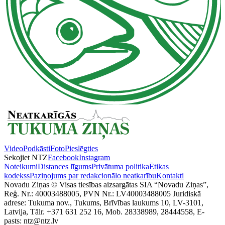
Video
Podkāsti
Foto
Pieslēgties
Sekojiet NTZ
Facebook
Instagram
Noteikumi
Distances līgums
Privātuma politika
Ētikas
kodekss
Paziņojums par redakcionālo neatkarību
Kontakti
Novadu Ziņas © Visas tiesības aizsargātas SIA “Novadu Ziņas”,
Reģ. Nr.: 40003488005, PVN Nr.: LV40003488005 Juridiskā
adrese: Tukuma nov., Tukums, Brīvības laukums 10, LV-3101,
Latvija, Tālr. +371 631 252 16, Mob. 28338989, 28444558, E-
pasts: ntz@ntz.lv