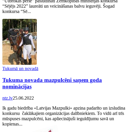
“Ulbrokas pērle” pasludināti Zemkopības ministrijas konkursa
“Sējējs 2022” laureāti un veicināšanas balvu ieguvēji. Šogad
konkursa “Sē...
Tukumā un novadā
Tukuma novada mazpulcēni saņem goda
nominācijas
ntz.lv
25.06.2022
Ik gadu biedrība «Latvijas Mazpulki» apzina padarīto un izsludina
konkursu čaklākajiem organizācijas dalībniekiem. To vidū arī trīs
mūspuses mazpulcēni, kas apliecinājuši ieguldījumu savā un
kopienas...