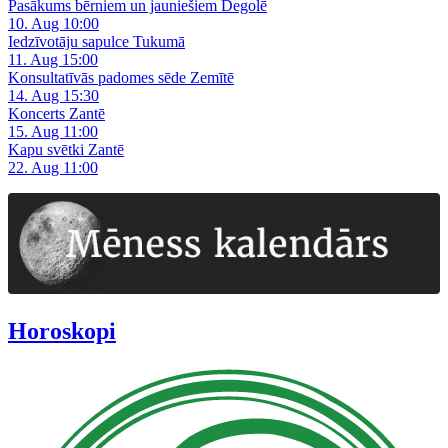
Pasākums bērniem un jauniešiem Degolē
10. Aug 10:00
Iedzīvotāju sapulce Tukumā
11. Aug 15:00
Konsultatīvās padomes sēde Zemītē
14. Aug 15:30
Koncerts Zantē
15. Aug 11:00
Kapu svētki Zantē
22. Aug 11:00
Horoskopi