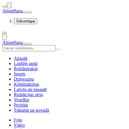
Abonēšana
Sākumlapa
Abonēšana
Aktuāli
Lasītājs jautā
Reklāmraksti
Sports
Dzīvesziņa
Kriminālziņas
Latvija un pasaulē
Redakcijas sleja
Veselība
Projekti
Tukumā un novadā
Foto
Video