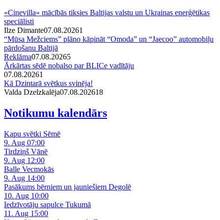
«Cinevilla» mācībās tiksies Baltijas valstu un Ukrainas enerģētikas
speciālisti
Ilze Dimante
07.08.2026
1
“Mūsa Mežciems” plāno kāpināt “Omoda” un “Jaecoo” automobiļu
pārdošanu Baltijā
Reklāma
07.08.2026
5
Ārkārtas sēdē nobalso par BLICe vadītāju
07.08.2026
1
Kā Dzintarā svētkus svinēja!
Valda Dzelzkalēja
07.08.2026
1
8
Notikumu kalendārs
Kapu svētki Sēmē
9. Aug 07:00
Tirdziņš Vānē
9. Aug 12:00
Balle Vecmokās
9. Aug 14:00
Pasākums bērniem un jauniešiem Degolē
10. Aug 10:00
Iedzīvotāju sapulce Tukumā
11. Aug 15:00