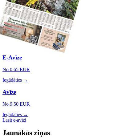
E-Avīze
No 0.65 EUR
Iegādāties →
Avīze
No 9.50 EUR
Iegādāties →
Lasīt e-avīzi
Jaunākās ziņas