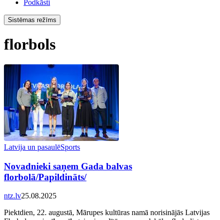
Podkāsti
Sistēmas režīms
florbols
Latvija un pasaulē
Sports
Novadnieki saņem Gada balvas
florbolā/Papildināts/
ntz.lv
25.08.2025
Piektdien, 22. augustā, Mārupes kultūras namā norisinājās Latvijas