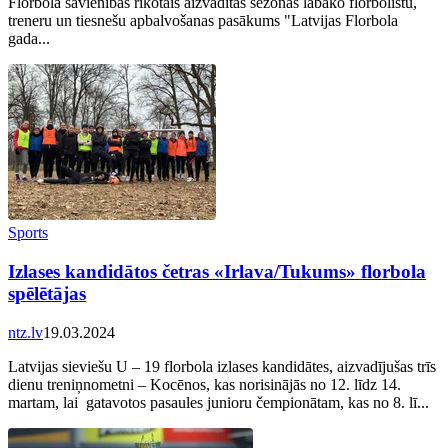
Florbola savienības rīkotais aizvadītās sezonas labāko florbolistu,
treneru un tiesnešu apbalvošanas pasākums "Latvijas Florbola
gada...
Sports
Izlases kandidātos četras «Irlava/Tukums» florbola
spēlētājas
ntz.lv
19.03.2024
Latvijas sieviešu U – 19 florbola izlases kandidātes, aizvadījušas trīs
dienu treniņnometni – Kocēnos, kas norisinājās no 12. līdz 14.
martam, lai gatavotos pasaules junioru čempionātam, kas no 8. lī...