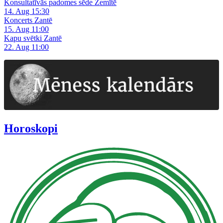
Konsultatīvās padomes sēde Zemītē
14. Aug 15:30
Koncerts Zantē
15. Aug 11:00
Kapu svētki Zantē
22. Aug 11:00
Horoskopi