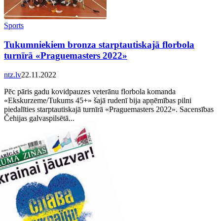
Sports
Tukumniekiem bronza starptautiskajā florbola
turnīrā «Praguemasters 2022»
ntz.lv
22.11.2022
Pēc pāris gadu kovidpauzes veterānu florbola komanda
«Ekskurzeme/Tukums 45+» šajā rudenī bija apņēmības pilni
piedalīties starptautiskajā turnīrā «Praguemasters 2022». Sacensības
Čehijas galvaspilsētā...