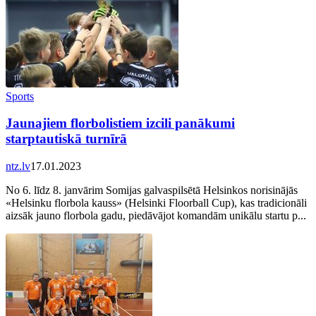
Sports
Jaunajiem florbolistiem izcili panākumi
starptautiskā turnīrā
ntz.lv
17.01.2023
No 6. līdz 8. janvārim Somijas galvaspilsētā Helsinkos norisinājās
«Helsinku florbola kauss» (Helsinki Floorball Cup), kas tradicionāli
aizsāk jauno florbola gadu, piedāvājot komandām unikālu startu p...