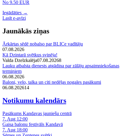
No 9.50 EUR
Iegādāties →
Lasīt e-avīzi
Jaunākās ziņas
Ārkārtas sēdē nobalso par BLICe vadītāju
07.08.2026
Kā Dzintarā svētkus svinēja!
Valda Dzelzkalēja
07.08.2026
8
Lauku atbalsta dienests atgādina par zālāju apsaimniekošanas
termiņiem
06.08.2026
Baloni, velo, talka un citi nedēļas nogales pasākumi
06.08.2026
14
Notikumu kalendārs
Pasākums Kandavas jauniešu centrā
7. Aug 12:00
Gaisa balonu festivāls Kandavā
7. Aug 18:00
Sēmes un Zentenes svētki