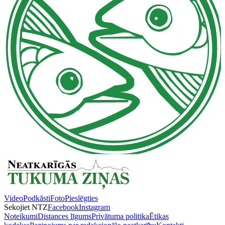
Video
Podkāsti
Foto
Pieslēgties
Sekojiet NTZ
Facebook
Instagram
Noteikumi
Distances līgums
Privātuma politika
Ētikas