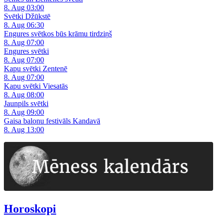
8. Aug 03:00
Svētki Džūkstē
8. Aug 06:30
Engures svētkos būs krāmu tirdziņš
8. Aug 07:00
Engures svētki
8. Aug 07:00
Kapu svētki Zentenē
8. Aug 07:00
Kapu svētki Viesatās
8. Aug 08:00
Jaunpils svētki
8. Aug 09:00
Gaisa balonu festivāls Kandavā
8. Aug 13:00
Horoskopi