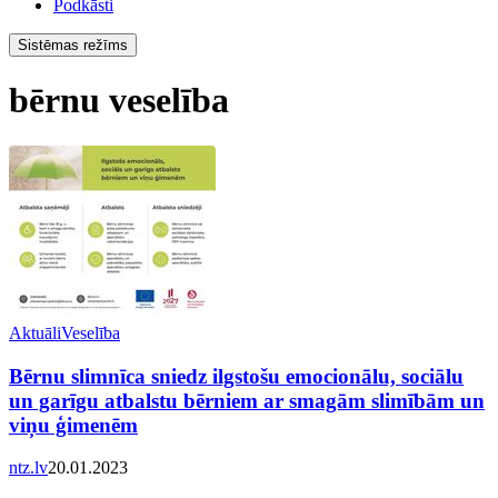
Podkāsti
Sistēmas režīms
bērnu veselība
Aktuāli
Veselība
Bērnu slimnīca sniedz ilgstošu emocionālu, sociālu
un garīgu atbalstu bērniem ar smagām slimībām un
viņu ģimenēm
ntz.lv
20.01.2023