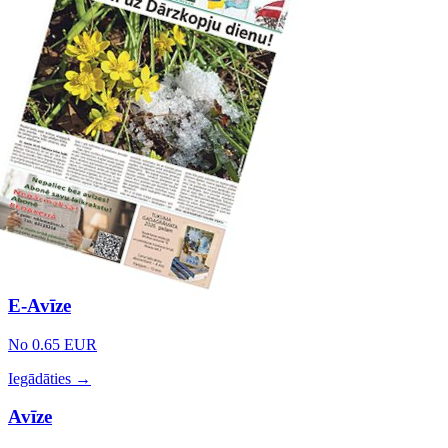
E-Avīze
No 0.65 EUR
Iegādāties →
Avīze