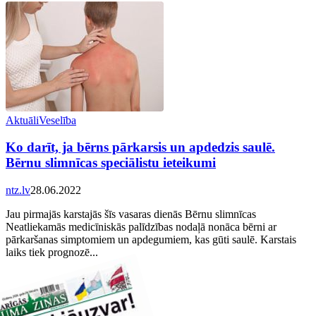
Aktuāli
Veselība
Ko darīt, ja bērns pārkarsis un apdedzis saulē.
Bērnu slimnīcas speciālistu ieteikumi
ntz.lv
28.06.2022
Jau pirmajās karstajās šīs vasaras dienās Bērnu slimnīcas
Neatliekamās medicīniskās palīdzības nodaļā nonāca bērni ar
pārkaršanas simptomiem un apdegumiem, kas gūti saulē. Karstais
laiks tiek prognozē...