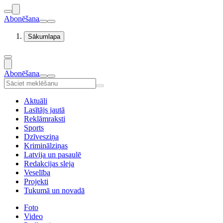
Abonēšana
Sākumlapa
Abonēšana
Aktuāli
Lasītājs jautā
Reklāmraksti
Sports
Dzīvesziņa
Kriminālziņas
Latvija un pasaulē
Redakcijas sleja
Veselība
Projekti
Tukumā un novadā
Foto
Video