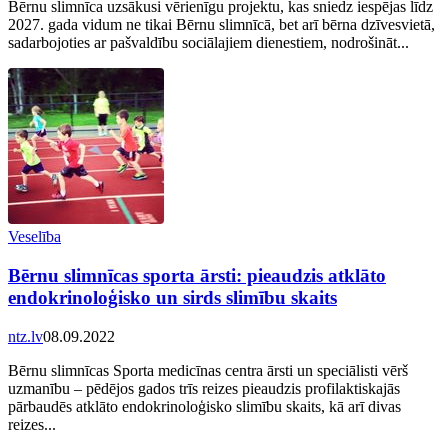
Bērnu slimnīca uzsākusi vērienīgu projektu, kas sniedz iespējas līdz
2027. gada vidum ne tikai Bērnu slimnīcā, bet arī bērna dzīvesvietā,
sadarbojoties ar pašvaldību sociālajiem dienestiem, nodrošināt...
Veselība
Bērnu slimnīcas sporta ārsti: pieaudzis atklāto
endokrinoloģisko un sirds slimību skaits
ntz.lv
08.09.2022
Bērnu slimnīcas Sporta medicīnas centra ārsti un speciālisti vērš
uzmanību – pēdējos gados trīs reizes pieaudzis profilaktiskajās
pārbaudēs atklāto endokrinoloģisko slimību skaits, kā arī divas
reizes...