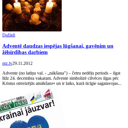
Dažādi
Adventē daudzas iespējas lūgšanai, gavēnim un
žēlsirdības darbiem
ntz.lv
29.11.2012
Advente (no latīņu val. - „nākšana") – četru nedēļu periods – ilgst
līdz 24. decembra vakaram. Advente simbolizē cilvēces ilgas pēc
Kristus otrreizējās atnākšanas un ir laiks, kurā ticīgie sagatavojas...