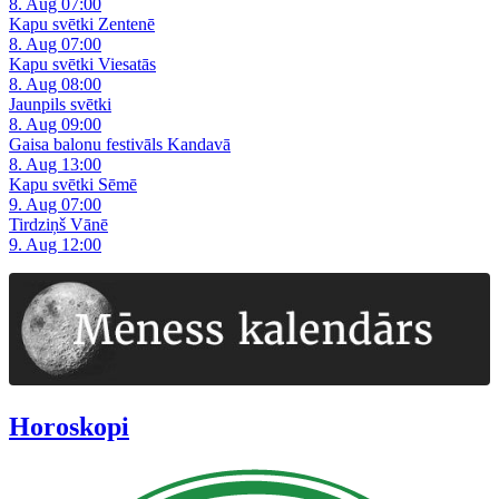
8. Aug 07:00
Kapu svētki Zentenē
8. Aug 07:00
Kapu svētki Viesatās
8. Aug 08:00
Jaunpils svētki
8. Aug 09:00
Gaisa balonu festivāls Kandavā
8. Aug 13:00
Kapu svētki Sēmē
9. Aug 07:00
Tirdziņš Vānē
9. Aug 12:00
Horoskopi