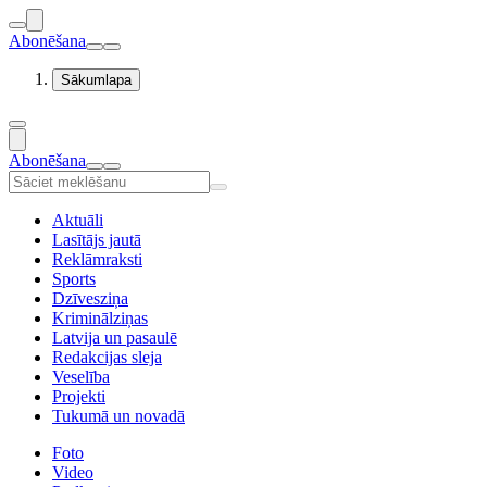
Abonēšana
Sākumlapa
Abonēšana
Aktuāli
Lasītājs jautā
Reklāmraksti
Sports
Dzīvesziņa
Kriminālziņas
Latvija un pasaulē
Redakcijas sleja
Veselība
Projekti
Tukumā un novadā
Foto
Video