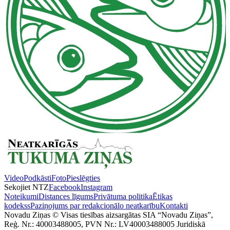
Video
Podkāsti
Foto
Pieslēgties
Sekojiet NTZ
Facebook
Instagram
Noteikumi
Distances līgums
Privātuma politika
Ētikas
kodekss
Paziņojums par redakcionālo neatkarību
Kontakti
Novadu Ziņas © Visas tiesības aizsargātas SIA “Novadu Ziņas”,
Reģ. Nr.: 40003488005, PVN Nr.: LV40003488005 Juridiskā