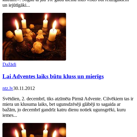
un iejūtīgāki...
Dažādi
Lai Adventes laiks būtu kluss un mierīgs
ntz.lv
30.11.2012
Svētdien, 2. decembrī, tiks atzīmēta Pirmā Advente. Cilvēkiem tas ir
miera un klusuma laiks, bet ugunsdzēsēji glābēji to sagaida ar
bažām, jo decembrī gandrīz katru dienu notiek ugunsgrēki, kuru
iemes...