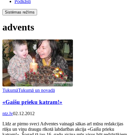
Podkāsti
Sistēmas režīms
advents
Tukumā
Tukumā un novadā
«Gaišu prieku katram!»
ntz.lv
02.12.2012
Līdz ar pirmo sveci Adventes vainagā sākas arī mūsu redakcijas
rūķu un viņu draugu rīkotā labdarības akcija «Gaišu prieku
katram!». Šogad tā jau 16. gadu aicina mūs visus būt redzīgākiem