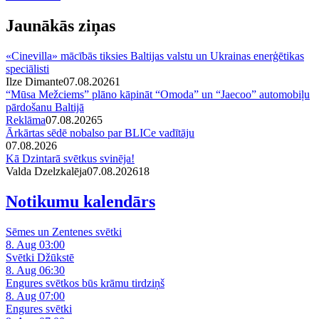
Jaunākās ziņas
«Cinevilla» mācībās tiksies Baltijas valstu un Ukrainas enerģētikas
speciālisti
Ilze Dimante
07.08.2026
1
“Mūsa Mežciems” plāno kāpināt “Omoda” un “Jaecoo” automobiļu
pārdošanu Baltijā
Reklāma
07.08.2026
5
Ārkārtas sēdē nobalso par BLICe vadītāju
07.08.2026
Kā Dzintarā svētkus svinēja!
Valda Dzelzkalēja
07.08.2026
1
8
Notikumu kalendārs
Sēmes un Zentenes svētki
8. Aug 03:00
Svētki Džūkstē
8. Aug 06:30
Engures svētkos būs krāmu tirdziņš
8. Aug 07:00
Engures svētki