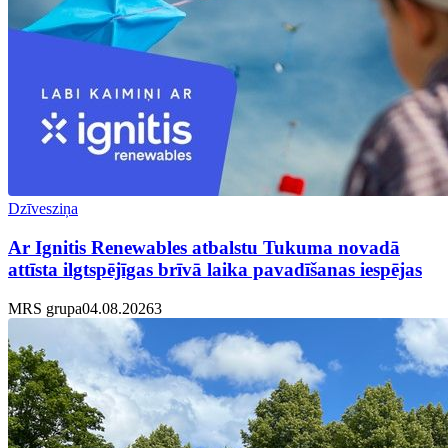
Dzīvesziņa
Ar Ignitis Renewables atbalstu Tukuma novadā
attīsta ilgtspējīgas brīvā laika pavadīšanas iespējas
MRS grupa
04.08.2026
3