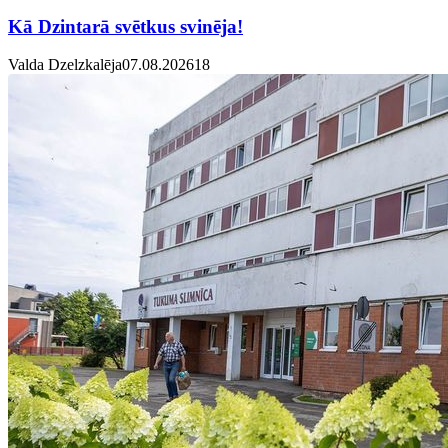
Kā Dzintarā svētkus svinēja!
Valda Dzelzkalēja
07.08.2026
1
8