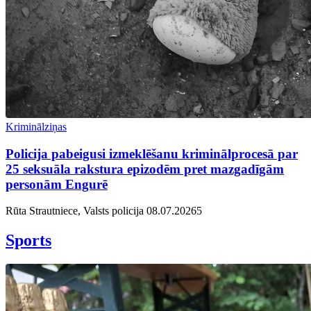
Kriminālziņas
Policija pabeigusi izmeklēšanu kriminālprocesā par
25 seksuāla rakstura epizodēm pret mazgadīgām
personām Engurē
Rūta Strautniece, Valsts policija
08.07.2026
5
Sports