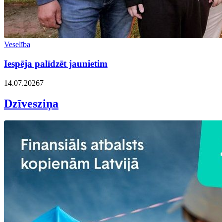
Veselība
Iespēja palīdzēt jaunietim
14.07.2026
7
Dzīvesziņa