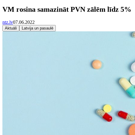
VM rosina samazināt PVN zālēm līdz 5%
ntz.lv
07.06.2022
Aktuāli
Latvija un pasaulē