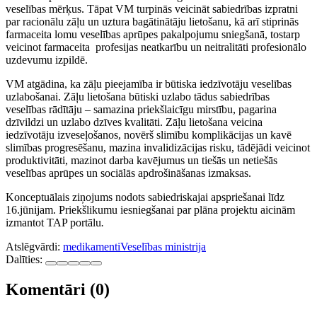
veselības mērķus. Tāpat VM turpinās veicināt sabiedrības izpratni
par racionālu zāļu un uztura bagātinātāju lietošanu, kā arī stiprinās
farmaceita lomu veselības aprūpes pakalpojumu sniegšanā, tostarp
veicinot farmaceita profesijas neatkarību un neitralitāti profesionālo
uzdevumu izpildē.
VM atgādina, ka zāļu pieejamība ir būtiska iedzīvotāju veselības
uzlabošanai. Zāļu lietošana būtiski uzlabo tādus sabiedrības
veselības rādītāju – samazina priekšlaicīgu mirstību, pagarina
dzīvildzi un uzlabo dzīves kvalitāti. Zāļu lietošana veicina
iedzīvotāju izveseļošanos, novērš slimību komplikācijas un kavē
slimības progresēšanu, mazina invalidizācijas risku, tādējādi veicinot
produktivitāti, mazinot darba kavējumus un tiešās un netiešās
veselības aprūpes un sociālās apdrošināšanas izmaksas.
Konceptuālais ziņojums nodots sabiedriskajai apspriešanai līdz
16.jūnijam. Priekšlikumu iesniegšanai par plāna projektu aicinām
izmantot TAP portālu
.
Atslēgvārdi:
medikamenti
Veselības ministrija
Dalīties:
Komentāri (0)