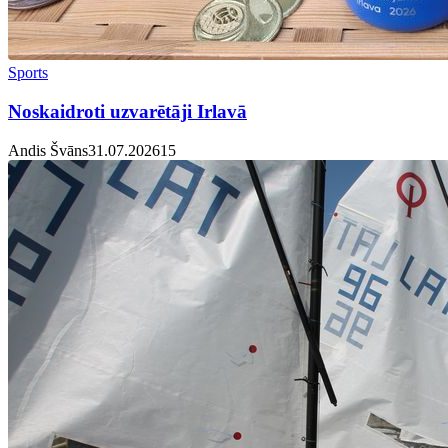
Sports
Noskaidroti uzvarētāji Irlavā
Andis Švāns
31.07.2026
1
5