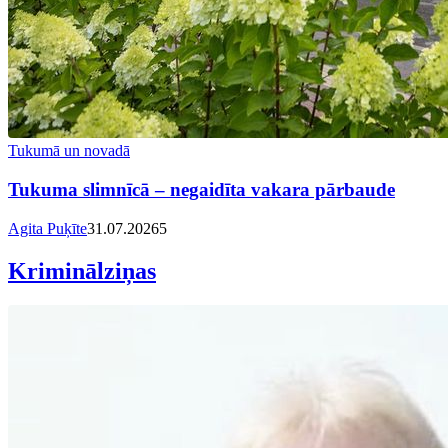
Tukumā un novadā
Tukuma slimnīcā – negaidīta vakara pārbaude
Agita Puķīte
31.07.2026
5
Kriminālziņas