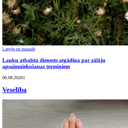
Latvija un pasaulē
Lauku atbalsta dienests atgādina par zālāju
apsaimniekošanas termiņiem
06.08.2026
1
Veselība