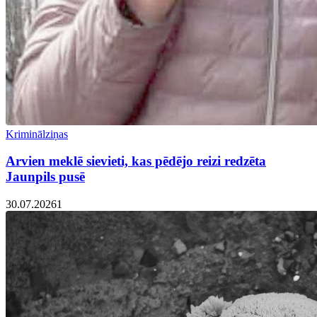
Kriminālziņas
Arvien meklē sievieti, kas pēdējo reizi redzēta
Jaunpils pusē
30.07.2026
1