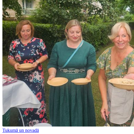
Tukumā un novadā