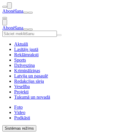
Abonēšana
Abonēšana
Aktuāli
Lasītājs jautā
Reklāmraksti
Sports
Dzīvesziņa
Kriminālziņas
Latvija un pasaulē
Redakcijas sleja
Veselība
Projekti
Tukumā un novadā
Foto
Video
Podkāsti
Sistēmas režīms