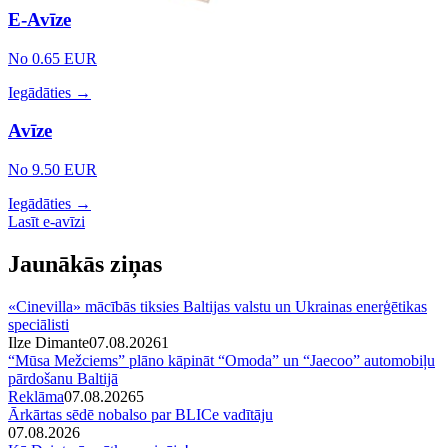
E-Avīze
No 0.65 EUR
Iegādāties →
Avīze
No 9.50 EUR
Iegādāties →
Lasīt e-avīzi
Jaunākās ziņas
«Cinevilla» mācībās tiksies Baltijas valstu un Ukrainas enerģētikas
speciālisti
Ilze Dimante
07.08.2026
1
“Mūsa Mežciems” plāno kāpināt “Omoda” un “Jaecoo” automobiļu
pārdošanu Baltijā
Reklāma
07.08.2026
5
Ārkārtas sēdē nobalso par BLICe vadītāju
07.08.2026