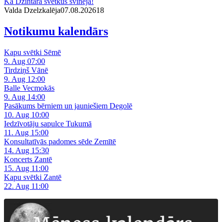
Kā Dzintarā svētkus svinēja!
Valda Dzelzkalēja
07.08.2026
1
8
Notikumu kalendārs
Kapu svētki Sēmē
9. Aug 07:00
Tirdziņš Vānē
9. Aug 12:00
Balle Vecmokās
9. Aug 14:00
Pasākums bērniem un jauniešiem Degolē
10. Aug 10:00
Iedzīvotāju sapulce Tukumā
11. Aug 15:00
Konsultatīvās padomes sēde Zemītē
14. Aug 15:30
Koncerts Zantē
15. Aug 11:00
Kapu svētki Zantē
22. Aug 11:00