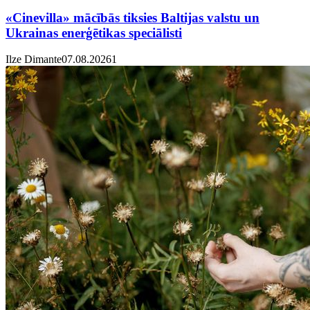
«Cinevilla» mācībās tiksies Baltijas valstu un
Ukrainas enerģētikas speciālisti
Ilze Dimante
07.08.2026
1