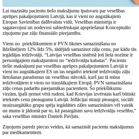
Lai mazinātu pacientu tiešo maksājumu īpatsvaru par veselības
aprūpes pakalpojumiem Latvijā, kas ir vieni no augstākajiem
Eiropas Savienības dalībvalstu vidū, Veselības ministrija ir
sagatavojusi un nodevusi sabiedriskajai apspriešanai Konceptuālo
ziņojumu par zāļu finansiālo pieejamību.
Viens no priekšlikumiem ir PVN likmes samazināšana no
līdzšinējiem 12% līdz 5%, tādējādi samazinot zāļu cenu, par kādu tās
iegādājas iedzīvotāji. “Latvijas veselības sistēmā ļoti liela nozīme ir
personīgajiem maksājumiem no “iedzīvotāju kabatas”. Pacientu
tiešie maksājumi par veselības aprūpes pakalpojumiem Latvijā ir
vieni no augstākajiem ES un tas negatīvi ietekmē iedzīvotāju zāļu
lietošanas paradumus un veselības stāvokli, kurš jau tā mūsu
iedzīvotājiem ir viens no trauslākajiem Eiropā. PVN samazināšana
zāļu cenas padarītu pieejamākas pacientiem. Šo priekšlikumu
virzām, īpaši ņemot vērā rudeni, kad Krievijas izvērstais karš būtiski
ietekmēs cenu pieaugumu Latvijā. Inflācijai strauji pieaugot, sociāli
neaizsargātāko grupu spēja iegādāties zāles samazināsies vēl vairāk
un mums ir jādomā par to, kā pasargāsim savu iedzīvotāju veselību,”
saka veselības ministrs Daniels Pavļuts.
Ziņojums paredz piecus veidus, kā samazināt pacientu maksājumus
par medikamentiem.