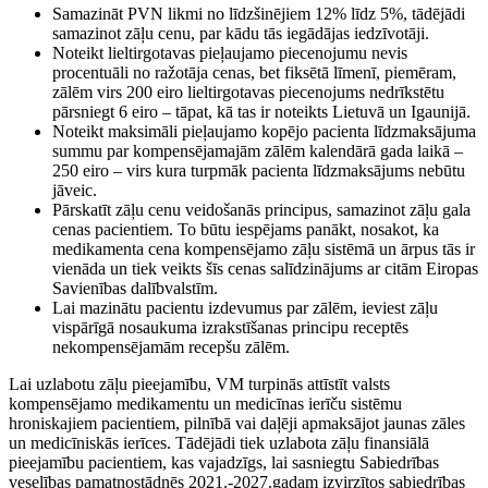
Samazināt PVN likmi no līdzšinējiem 12% līdz 5%, tādējādi
samazinot zāļu cenu, par kādu tās iegādājas iedzīvotāji.
Noteikt lieltirgotavas pieļaujamo piecenojumu nevis
procentuāli no ražotāja cenas, bet fiksētā līmenī, piemēram,
zālēm virs 200 eiro lieltirgotavas piecenojums nedrīkstētu
pārsniegt 6 eiro – tāpat, kā tas ir noteikts Lietuvā un Igaunijā.
Noteikt maksimāli pieļaujamo kopējo pacienta līdzmaksājuma
summu par kompensējamajām zālēm kalendārā gada laikā –
250 eiro – virs kura turpmāk pacienta līdzmaksājums nebūtu
jāveic.
Pārskatīt zāļu cenu veidošanās principus, samazinot zāļu gala
cenas pacientiem. To būtu iespējams panākt, nosakot, ka
medikamenta cena kompensējamo zāļu sistēmā un ārpus tās ir
vienāda un tiek veikts šīs cenas salīdzinājums ar citām Eiropas
Savienības dalībvalstīm.
Lai mazinātu pacientu izdevumus par zālēm, ieviest zāļu
vispārīgā nosaukuma izrakstīšanas principu receptēs
nekompensējamām recepšu zālēm.
Lai uzlabotu zāļu pieejamību, VM turpinās attīstīt valsts
kompensējamo medikamentu un medicīnas ierīču sistēmu
hroniskajiem pacientiem, pilnībā vai daļēji apmaksājot jaunas zāles
un medicīniskās ierīces. Tādējādi tiek uzlabota zāļu finansiālā
pieejamību pacientiem, kas vajadzīgs, lai sasniegtu Sabiedrības
veselības pamatnostādnēs 2021.-2027.gadam izvirzītos sabiedrības