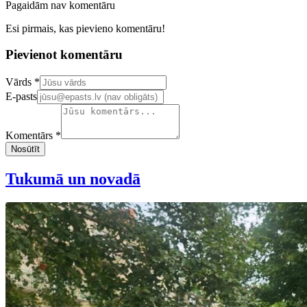
Pagaidām nav komentāru
Esi pirmais, kas pievieno komentāru!
Pievienot komentāru
Confirm your email address
Vārds *
E-pasts
Komentārs *
Nosūtīt
Tukumā un novadā