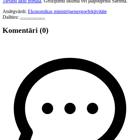
Tiesību aktu portālā
. Grozījumu likumā vēl jāapstiprina Saeimā.
Atslēgvārdi:
Ekonomikas ministrija
energoefektivitāte
Dalīties:
Komentāri (0)