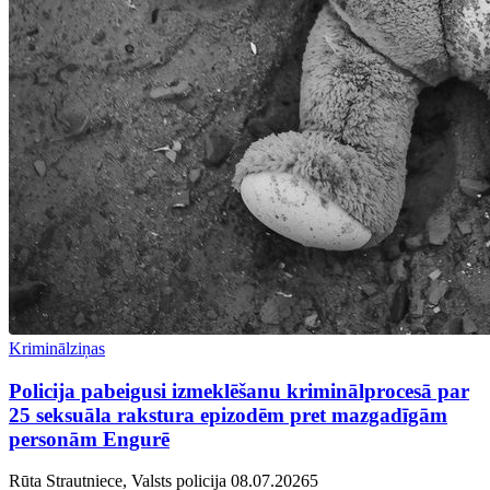
Kriminālziņas
Policija pabeigusi izmeklēšanu kriminālprocesā par
25 seksuāla rakstura epizodēm pret mazgadīgām
personām Engurē
Rūta Strautniece, Valsts policija
08.07.2026
5