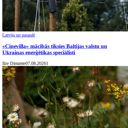
Latvija un pasaulē
«Cinevilla» mācībās tiksies Baltijas valstu un
Ukrainas enerģētikas speciālisti
Ilze Dimante
07.08.2026
1