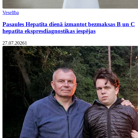
Veselība
Pasaules Hepatīta dienā izmantot bezmaksas B un C
hepatīta ekspresdiagnostikas iespējas
27.07.2026
1