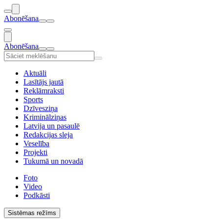
Abonēšana
Abonēšana
Aktuāli
Lasītājs jautā
Reklāmraksti
Sports
Dzīvesziņa
Kriminālziņas
Latvija un pasaulē
Redakcijas sleja
Veselība
Projekti
Tukumā un novadā
Foto
Video
Podkāsti
Sistēmas režīms