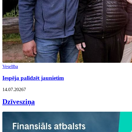
Veselība
Iespēja palīdzēt jaunietim
14.07.2026
7
Dzīvesziņa