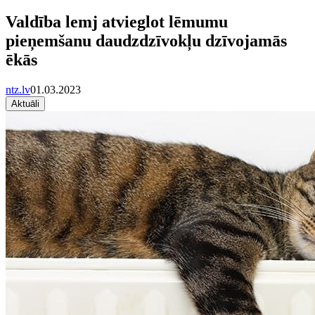
Valdība lemj atvieglot lēmumu
pieņemšanu daudzdzīvokļu dzīvojamās
ēkās
ntz.lv
01.03.2023
Aktuāli