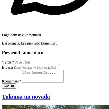
Pagaidām nav komentāru
Esi pirmais, kas pievieno komentāru!
Pievienot komentāru
Confirm your email address
Vārds *
E-pasts
Komentārs *
Nosūtīt
Tukumā un novadā