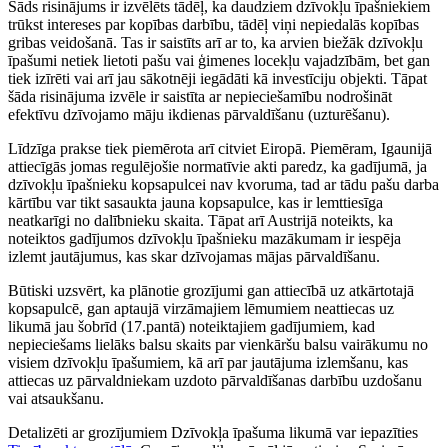
Šāds risinājums ir izvēlēts tādēļ, ka daudziem dzīvokļu īpašniekiem
trūkst intereses par kopības darbību, tādēļ viņi nepiedalās kopības
gribas veidošanā. Tas ir saistīts arī ar to, ka arvien biežāk dzīvokļu
īpašumi netiek lietoti pašu vai ģimenes locekļu vajadzībām, bet gan
tiek izīrēti vai arī jau sākotnēji iegādāti kā investīciju objekti. Tāpat
šāda risinājuma izvēle ir saistīta ar nepieciešamību nodrošināt
efektīvu dzīvojamo māju ikdienas pārvaldīšanu (uzturēšanu).
Līdzīga prakse tiek piemērota arī citviet Eiropā. Piemēram, Igaunijā
attiecīgās jomas regulējošie normatīvie akti paredz, ka gadījumā, ja
dzīvokļu īpašnieku kopsapulcei nav kvoruma, tad ar tādu pašu darba
kārtību var tikt sasaukta jauna kopsapulce, kas ir lemttiesīga
neatkarīgi no dalībnieku skaita. Tāpat arī Austrijā noteikts, ka
noteiktos gadījumos dzīvokļu īpašnieku mazākumam ir iespēja
izlemt jautājumus, kas skar dzīvojamas mājas pārvaldīšanu.
Būtiski uzsvērt, ka plānotie grozījumi gan attiecībā uz atkārtotajā
kopsapulcē, gan aptaujā virzāmajiem lēmumiem neattiecas uz
likumā jau šobrīd (17.pantā) noteiktajiem gadījumiem, kad
nepieciešams lielāks balsu skaits par vienkāršu balsu vairākumu no
visiem dzīvokļu īpašumiem, kā arī par jautājuma izlemšanu, kas
attiecas uz pārvaldniekam uzdoto pārvaldīšanas darbību uzdošanu
vai atsaukšanu.
Detalizēti ar grozījumiem Dzīvokļa īpašuma likumā var iepazīties