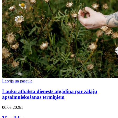
Latvija un pasaulē
Lauku atbalsta dienests atgādina par zālāju
apsaimniekošanas termiņiem
06.08.2026
1