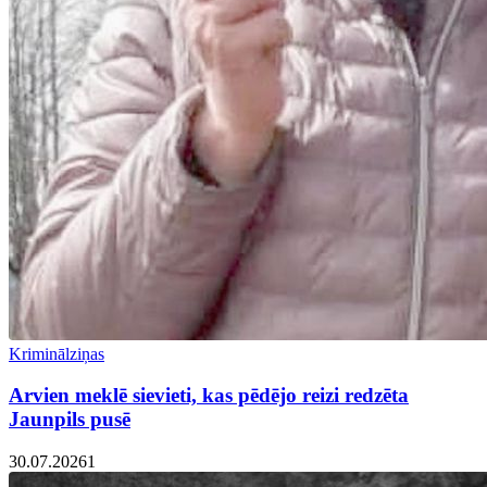
Kriminālziņas
Arvien meklē sievieti, kas pēdējo reizi redzēta
Jaunpils pusē
30.07.2026
1