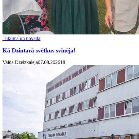
Tukumā un novadā
Kā Dzintarā svētkus svinēja!
Valda Dzelzkalēja
07.08.2026
1
8