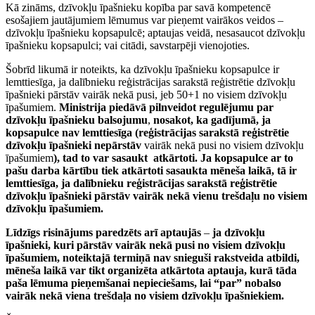
Kā zināms, dzīvokļu īpašnieku kopība par savā kompetencē
esošajiem jautājumiem lēmumus var pieņemt vairākos veidos –
dzīvokļu īpašnieku kopsapulcē; aptaujas veidā, nesasaucot dzīvokļu
īpašnieku kopsapulci; vai citādi, savstarpēji vienojoties.
Šobrīd likumā ir noteikts, ka dzīvokļu īpašnieku kopsapulce ir
lemttiesīga, ja dalībnieku reģistrācijas sarakstā reģistrētie dzīvokļu
īpašnieki pārstāv vairāk nekā pusi, jeb 50+1 no visiem dzīvokļu
īpašumiem.
Ministrija piedāvā pilnveidot regulējumu par
dzīvokļu īpašnieku balsojumu
,
nosakot, ka gadījumā, ja
kopsapulce nav lemttiesīga (reģistrācijas sarakstā reģistrētie
dzīvokļu īpašnieki nepārstāv
vairāk nekā pusi no visiem dzīvokļu
īpašumiem
), tad to var sasaukt atkārtoti. Ja kopsapulce ar to
pašu darba kārtību tiek atkārtoti sasaukta mēneša laikā,
tā ir
lemttiesīga, ja dalībnieku reģistrācijas sarakstā reģistrētie
dzīvokļu īpašnieki pārstāv vairāk nekā vienu trešdaļu
no visiem
dzīvokļu īpašumiem.
Līdzīgs risinājums paredzēts arī aptaujās
–
ja dzīvokļu
īpašnieki, kuri pārstāv vairāk nekā pusi no visiem dzīvokļu
īpašumiem, noteiktajā termiņā nav snieguši rakstveida atbildi,
mēneša laikā var tikt organizēta atkārtota aptauja, kurā tāda
paša lēmuma pieņemšanai nepieciešams, lai “par” nobalso
vairāk nekā viena trešdaļa
no visiem dzīvokļu
īpašniekiem.