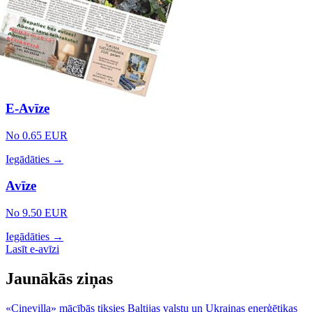
E-Avīze
No 0.65 EUR
Iegādāties →
Avīze
No 9.50 EUR
Iegādāties →
Lasīt e-avīzi
Jaunākās ziņas
«Cinevilla» mācībās tiksies Baltijas valstu un Ukrainas enerģētikas