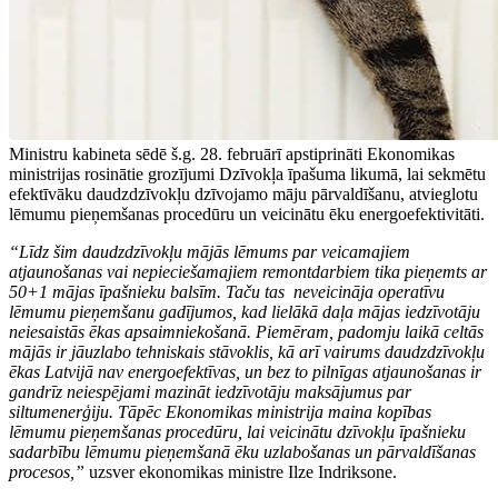
Ministru kabineta sēdē š.g. 28. februārī apstiprināti Ekonomikas
ministrijas rosinātie grozījumi Dzīvokļa īpašuma likumā, lai sekmētu
efektīvāku daudzdzīvokļu dzīvojamo māju pārvaldīšanu, atvieglotu
lēmumu pieņemšanas procedūru un veicinātu ēku energoefektivitāti.
“Līdz šim daudzdzīvokļu mājās lēmums par
veicamajiem
atjaunošanas vai nepieciešamajiem remontdarbiem tika pieņemts ar
50+1 mājas īpašnieku balsīm. Taču tas
neveicināja operatīvu
lēmumu pieņemšanu gadījumos, kad lielākā daļa mājas iedzīvotāju
neiesaistās ēkas apsaimniekošanā. Piemēram, padomju laikā celtās
mājās ir jāuzlabo tehniskais stāvoklis, kā arī vairums daudzdzīvokļu
ēkas Latvijā nav energoefektīvas, un bez to pilnīgas atjaunošanas ir
gandrīz neiespējami mazināt iedzīvotāju maksājumus par
siltumenerģiju. Tāpēc Ekonomikas ministrija maina kopības
lēmumu pieņemšanas procedūru, lai veicinātu dzīvokļu īpašnieku
sadarbību lēmumu pieņemšanā ēku uzlabošanas un pārvaldīšanas
procesos,”
uzsver ekonomikas ministre Ilze Indriksone.