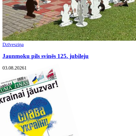
Dzīvesziņa
Jaunmoku pils svinēs 125. jubileju
03.08.2026
1