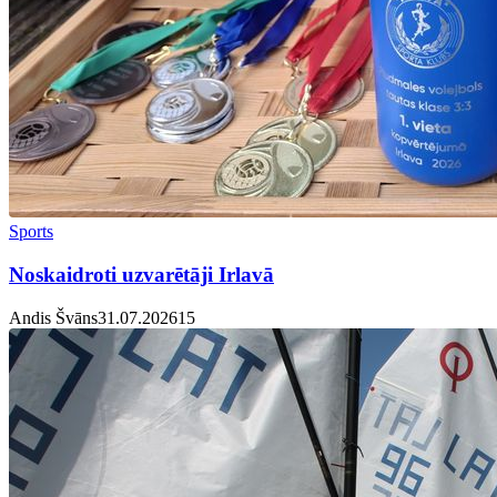
Sports
Noskaidroti uzvarētāji Irlavā
Andis Švāns
31.07.2026
1
5