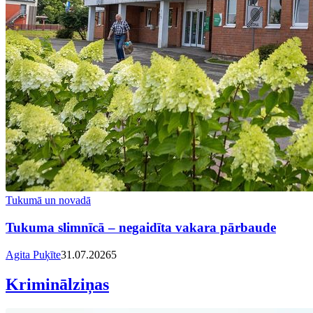
Tukumā un novadā
Tukuma slimnīcā – negaidīta vakara pārbaude
Agita Puķīte
31.07.2026
5
Kriminālziņas