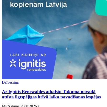
Dzīvesziņa
Ar Ignitis Renewables atbalstu Tukuma novadā
attīsta ilgtspējīgas brīvā laika pavadīšanas iespējas
MRS grupa
04.08.2026
3