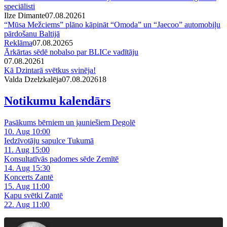
speciālisti
Ilze Dimante
07.08.2026
1
“Mūsa Mežciems” plāno kāpināt “Omoda” un “Jaecoo” automobiļu
pārdošanu Baltijā
Reklāma
07.08.2026
5
Ārkārtas sēdē nobalso par BLICe vadītāju
07.08.2026
1
Kā Dzintarā svētkus svinēja!
Valda Dzelzkalēja
07.08.2026
1
8
Notikumu kalendārs
Pasākums bērniem un jauniešiem Degolē
10. Aug 10:00
Iedzīvotāju sapulce Tukumā
11. Aug 15:00
Konsultatīvās padomes sēde Zemītē
14. Aug 15:30
Koncerts Zantē
15. Aug 11:00
Kapu svētki Zantē
22. Aug 11:00