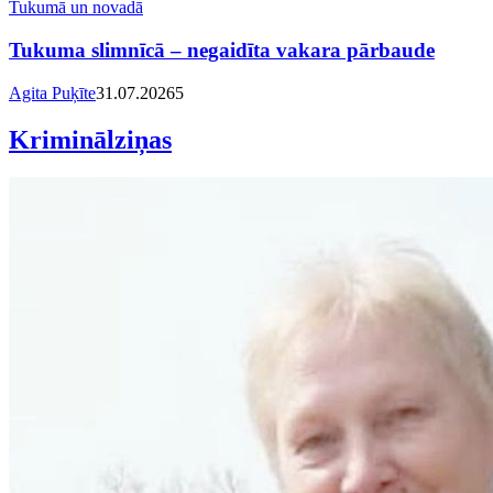
Tukumā un novadā
Tukuma slimnīcā – negaidīta vakara pārbaude
Agita Puķīte
31.07.2026
5
Kriminālziņas