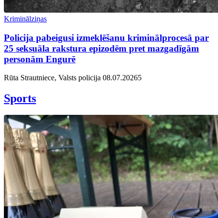
Kriminālziņas
Policija pabeigusi izmeklēšanu kriminālprocesā par
25 seksuāla rakstura epizodēm pret mazgadīgām
personām Engurē
Rūta Strautniece, Valsts policija
08.07.2026
5
Sports