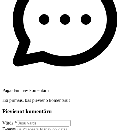
Pagaidām nav komentāru
Esi pirmais, kas pievieno komentāru!
Pievienot komentāru
Confirm your email address
Vārds *
E-pasts