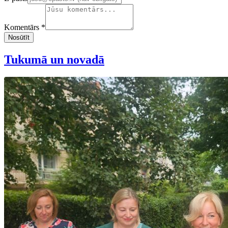
Komentārs *
Nosūtīt
Tukumā un novadā