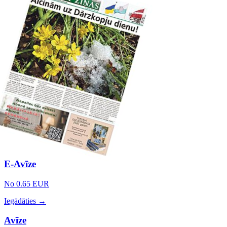
E-Avīze
No 0.65 EUR
Iegādāties →
Avīze