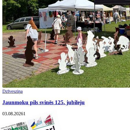
Dzīvesziņa
Jaunmoku pils svinēs 125. jubileju
03.08.2026
1