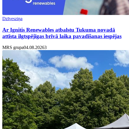
Dzīvesziņa
Ar Ignitis Renewables atbalstu Tukuma novadā
attīsta ilgtspējīgas brīvā laika pavadīšanas iespējas
MRS grupa
04.08.2026
3