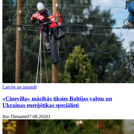
Latvija un pasaulē
«Cinevilla» mācībās tiksies Baltijas valstu un
Ukrainas enerģētikas speciālisti
Ilze Dimante
07.08.2026
1