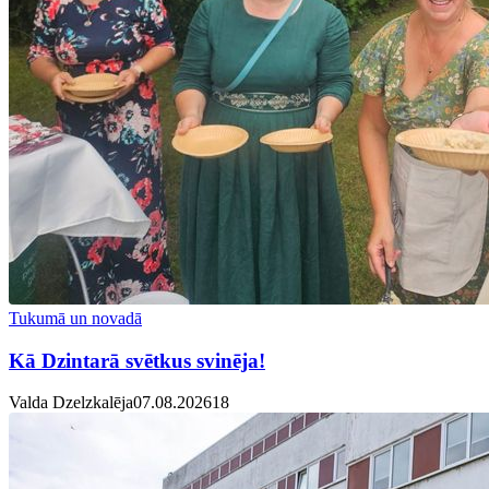
Tukumā un novadā
Kā Dzintarā svētkus svinēja!
Valda Dzelzkalēja
07.08.2026
1
8