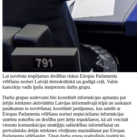
Lai novērstu iespējamus drošības riskus Eiropas Parlamenta
vēlēšanu norisei Latvijā demokrātiskā un godīgā ceļā, Valsts
kanceleja vadīs īpašu starpresoru darba grupu.
Darba grupas uzdevumi būs koordinēt informācijas apmaiņu par
ārējās ietekmes aktivitātēm Latvijas informatīvajā telpā un saskaņot
pasākumus to novēršanai, koordinēt jautājumus, kas saistīti ar
Eiropas Parlamenta vēlēšanu norisei nepieciešamo informācijas
sistēmu noturību un drošību pret ārēju iejaukšanos, kā arī veicināt
vienotu komunikācijas stratēģiju sabiedrības informēšanai un
pretvalstisku ārējās ietekmes vēstījumu mazināšanai par Eiropas
Parlamenta vēlēšanām. Tāpat darba grupa nodrošinās institūciju