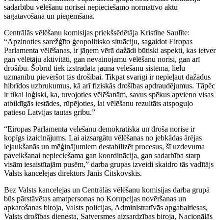
sadarbību vēlēšanu norisei nepieciešamo normatīvo aktu
sagatavošanā un pieņemšanā.
Centrālās vēlēšanu komisijas priekšsēdētāja Kristīne Saulīte:
“Apzinoties sarežģīto ģeopolitisko situāciju, sagaidot Eiropas
Parlamenta vēlēšanas, ir jāņem vērā dažādi būtiski aspekti, kas ietver
gan vēlētāju aktivitāti, gan nevainojamu vēlēšanu norisi, gan arī
drošību. Šobrīd tiek izstrādāta jauna vēlēšanu sistēma, lielu
uzmanību pievēršot tās drošībai. Tikpat svarīgi ir nepieļaut dažādus
hibrīdos uzbrukumus, kā arī fiziskās drošības apdraudējumus. Tāpēc
ir tikai loģiski, ka, tuvojoties vēlēšanām, savus spēkus apvieno visas
atbildīgās iestādes, rūpējoties, lai vēlēšanu rezultāts atspoguļo
patieso Latvijas tautas gribu.”
“Eiropas Parlamenta vēlēšanu demokrātiska un droša norise ir
kopīgs izaicinājums. Lai aizsargātu vēlēšanas no jebkādas ārējas
iejaukšanās un mēģinājumiem destabilizēt procesus, šī uzdevuma
paveikšanai nepieciešama gan koordinācija, gan sadarbība starp
visām iesaistītajām pusēm,” darba grupas izveidi skaidro tās vadītājs
Valsts kancelejas direktors Jānis Citskovskis.
Bez Valsts kancelejas un Centrālās vēlēšanu komisijas darba grupā
būs pārstāvētas amatpersonas no Korupcijas novēršanas un
apkarošanas biroja, Valsts policijas, Administratīvās apgabaltiesas,
Valsts drošības dienesta, Satversmes aizsardzības biroja, Nacionālās