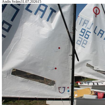
Andis Švāns
31.07.2026
1
5