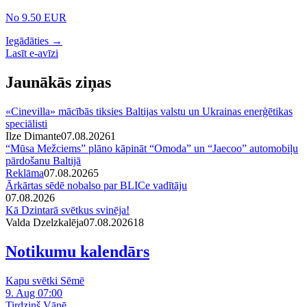
No 9.50 EUR
Iegādāties →
Lasīt e-avīzi
Jaunākās ziņas
«Cinevilla» mācībās tiksies Baltijas valstu un Ukrainas enerģētikas
speciālisti
Ilze Dimante
07.08.2026
1
“Mūsa Mežciems” plāno kāpināt “Omoda” un “Jaecoo” automobiļu
pārdošanu Baltijā
Reklāma
07.08.2026
5
Ārkārtas sēdē nobalso par BLICe vadītāju
07.08.2026
Kā Dzintarā svētkus svinēja!
Valda Dzelzkalēja
07.08.2026
1
8
Notikumu kalendārs
Kapu svētki Sēmē
9. Aug 07:00
Tirdziņš Vānē