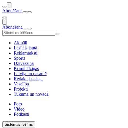
Abonēšana
Abonēšana
Aktuāli
Lasītājs jautā
Reklāmraksti
Sports
Dzīvesziņa
Kriminālziņas
Latvija un pasaulē
Redakcijas sleja
Veselība
Projekti
Tukumā un novadā
Foto
Video
Podkāsti
Sistēmas režīms