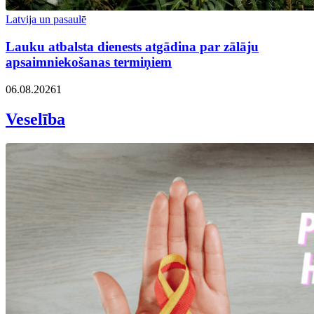
Latvija un pasaulē
Lauku atbalsta dienests atgādina par zālāju
apsaimniekošanas termiņiem
06.08.2026
1
Veselība