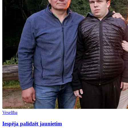
Veselība
Iespēja palīdzēt jaunietim