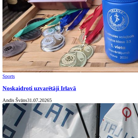
Sports
Noskaidroti uzvarētāji Irlavā
Andis Švāns
31.07.2026
5