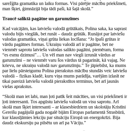
sarežģīta gramatika un laiku formas. Visi pārējie mācību priekšmeti,
man šķiet, ģimnāzijā bija tādi paši, kā šajā skolā.”
Traucē saliktā pagātne un garumzīmes
Kad vaicājām, kas latviešu valodā grūtākais, Polina saka, ka saprast
valodu bijis vieglāk, bet runāt – daudz grūtāk. Runājot par latviešu
valodas gramatiku, viņai grūta liekas locīšana: “Jo īpaši grūtas ir
vārdu pagātnes formas. Ukraiņu valodā arī ir pagātne, bet ne
vienmēr saprotu latviešu valodas salikto pagātni, piemēram, forma
“es esmu dzimusi”… Un vēl man nav viegli izrunāt vārdus ar
garumzīmi – ne vienmēr varu šos vārdus tā pagarināt, kā vajag. Ne
krievu, ne ukraiņu valodā nav garumzīmju.” Te jāpiebilst, ka mums
par lielu pārsteigumu Polina pierakstus mācību stundās veic latviešu
valodā – fizikas kladē, kuru viņa mums parādīja, varējām izlasīt ne
tikai pareizā latviešu valodā pierakstītos terminus, bet arī jaunās
vielas aprakstus.
“Skolā man iet labi, man ļoti patīk šeit mācīties, un visi priekšmeti ir
ļoti interesanti. Tos apgūstu latviešu valodā un visu saprotu. Arī
skolā man šķiet interesanti – ar klasesbiedriem un skolotāju Kristīni
Gereišu pagājušā gada nogalē bijām Eiropas parlamentā Strasbūrā,
kur klausījāmies lekciju par situāciju Eiropā un energokrīzi. Bija
daudz ekskursiju pa pilsētu un arī pa Vāciju.”