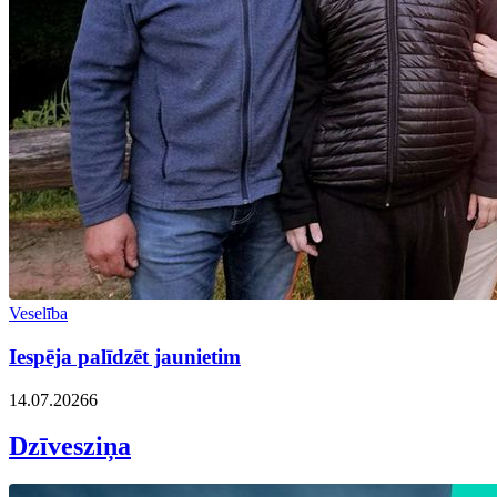
Veselība
Iespēja palīdzēt jaunietim
14.07.2026
6
Dzīvesziņa