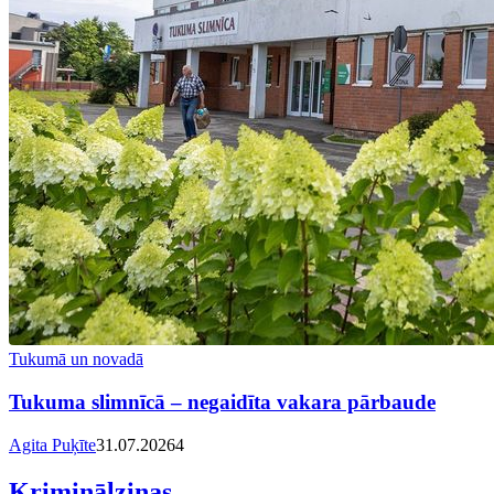
Tukumā un novadā
Tukuma slimnīcā – negaidīta vakara pārbaude
Agita Puķīte
31.07.2026
4
Kriminālziņas