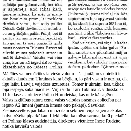
Mācīties vai nemācīties latviešu valodu – šis jautājums noteikti ir
aktuāls daudziem Ukrainas kara bēgļiem, jo pāri visam ir neziņa, cik
ilgu laiku Latvijā vajadzēs uzturēties. Tomēr ir ukraiņi, kas, tiklīdz
bija iespēja, sāka mācīties. Viņu vidū ir arī Tukuma 2. vidusskolas
11.b klases skolniece Polina Horodetska, kas nule kā saņēmusi
Valsts izglītības satura centa valsts valodas prasmes apliecību par
iegūto A2 līmeni (pamata līmeņa otro pakāpi). Savukārt
Ziemassvētkos par labām un izcilām sekmēm viņa saņēma skolas
balvu «Zelta piparkūka». Lieki teikt, ka mūsu saruna, kurā piedalījās
arī Polinas klases audzinātāja, direktores vietniece Inese Rudzīte,
notika latviešu valodā.