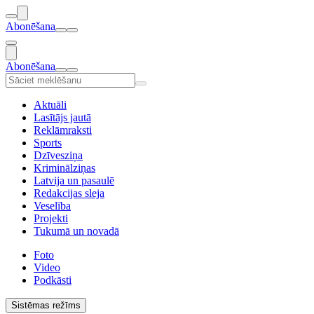
Abonēšana
Abonēšana
Aktuāli
Lasītājs jautā
Reklāmraksti
Sports
Dzīvesziņa
Kriminālziņas
Latvija un pasaulē
Redakcijas sleja
Veselība
Projekti
Tukumā un novadā
Foto
Video
Podkāsti
Sistēmas režīms