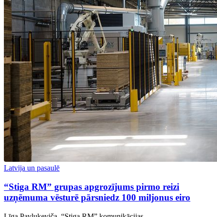
Latvija un pasaulē
“Stiga RM” grupas apgrozījums pirmo reizi
uzņēmuma vēsturē pārsniedz 100 miljonus eiro
Līga Pavļukeviča, “Stiga RM” komunikācijas