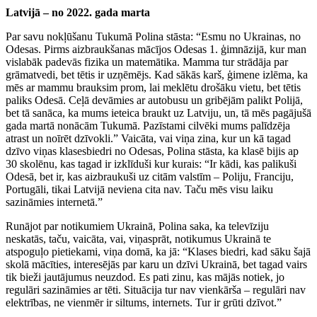
Latvijā – no 2022. gada marta
Par savu nokļūšanu Tukumā Polina stāsta: “Esmu no Ukrainas, no
Odesas. Pirms aizbraukšanas mācījos Odesas 1. ģimnāzijā, kur man
vislabāk padevās fizika un matemātika. Mamma tur strādāja par
grāmatvedi, bet tētis ir uzņēmējs. Kad sākās karš, ģimene izlēma, ka
mēs ar mammu brauksim prom, lai meklētu drošāku vietu, bet tētis
paliks Odesā. Ceļā devāmies ar autobusu un gribējām palikt Polijā,
bet tā sanāca, ka mums ieteica braukt uz Latviju, un, tā mēs pagājušā
gada martā nonācām Tukumā. Pazīstami cilvēki mums palīdzēja
atrast un noīrēt dzīvokli.” Vaicāta, vai viņa zina, kur un kā tagad
dzīvo viņas klasesbiedri no Odesas, Polina stāsta, ka klasē bijis ap
30 skolēnu, kas tagad ir izklīduši kur kurais: “Ir kādi, kas palikuši
Odesā, bet ir, kas aizbraukuši uz citām valstīm – Poliju, Franciju,
Portugāli, tikai Latvijā neviena cita nav. Taču mēs visu laiku
sazināmies internetā.”
Runājot par notikumiem Ukrainā, Polina saka, ka televīziju
neskatās, taču, vaicāta, vai, viņasprāt, notikumus Ukrainā te
atspoguļo pietiekami, viņa domā, ka jā: “Klases biedri, kad sāku šajā
skolā mācīties, interesējās par karu un dzīvi Ukrainā, bet tagad vairs
tik bieži jautājumus neuzdod. Es pati zinu, kas mājās notiek, jo
regulāri sazināmies ar tēti. Situācija tur nav vienkārša – regulāri nav
elektrības, ne vienmēr ir siltums, internets. Tur ir grūti dzīvot.”