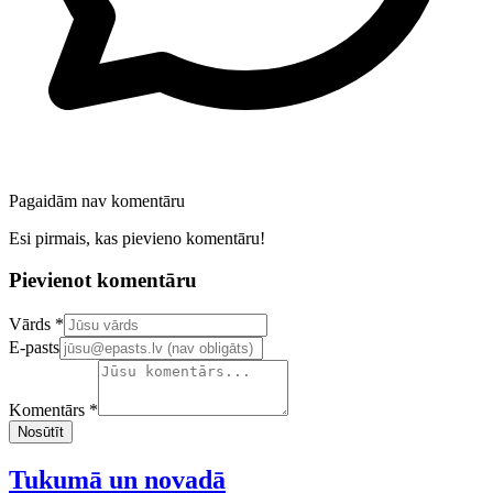
Pagaidām nav komentāru
Esi pirmais, kas pievieno komentāru!
Pievienot komentāru
Confirm your email address
Vārds *
E-pasts
Komentārs *
Nosūtīt
Tukumā un novadā