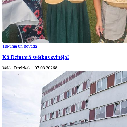
Tukumā un novadā
Kā Dzintarā svētkus svinēja!
Valda Dzelzkalēja
07.08.2026
8