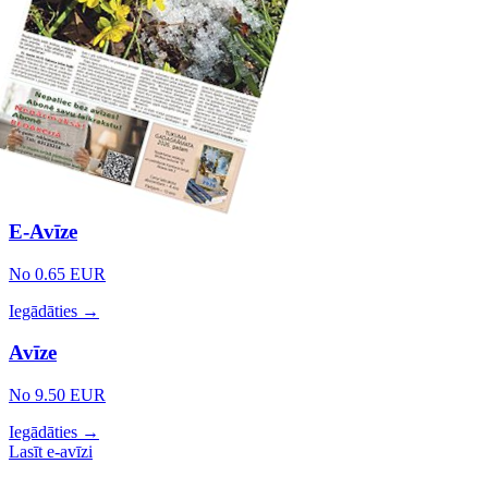
E-Avīze
No 0.65 EUR
Iegādāties →
Avīze
No 9.50 EUR
Iegādāties →
Lasīt e-avīzi