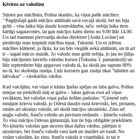
Ķēriens uz valodām
Stāstot par mācībām, Polina skaidro, ka viņai patīk mācīties:
‘’Pagājušajā gadā mācījos attālināti savā vecajā skolā, bet tas bija
grūti – visu laiku bija daudz kontroldarbu, taču nebija laika tiem
kārtīgi sagatavoties, lai gan mācījos katru dienu no 9.00 līdz 14.00.
Un tad mammai piezvanīja skolas direktore [Anita Locāne] un
piedāvāja man turpināt mācības tepat, Tukumā. Un es izlēmu
mācīties klātienē, jo šķita, ka tas būs vieglāk nekā attālināti, un tā arī
ir – tagad mācos mazāk. Ar valodu man grūti nebija, jo jau no jūlija
biju mācījusies latviešu valodas kursos [Tukuma 3. pamatskolā] un
līdz septembrim biju apguvusi valodu tā, ka skolā jau sapratu 80%
no tā, ko skolotāja runāja. Līdz kursiem gan zināju tikai “labdien un
labvakar” – vienkāršus vārdus.
Kad vaicājām, vai viņai ir kādas īpašas spējas un laba galva, Polina
smejas un piekrītoši māj ar galvu – labas galvas esot arī viņas
vecākiem, bet valodas viņai pašai tiešām padodas: “Ģimenē mēs
runājam krievu valodā, jo Odesā daudzi runā krieviski, bet, protams,
zinām arī ukraiņu valodu, arī skolā mācījos ukrainiski. Zinu arī
angļu valodu, franču valodu un pavisam nedaudz – ķīniešu valodu.
To visu mācījos Odesas ģimnāzijā, kur tie bija obligātie priekšmeti.
No ķīniešu valodas gan atceros tikai dažus vārdus, pārējais ir
aizmirsies, bet franču valodā varu lasīt un mazliet arī runāt. No
visām valodām, ko zinu, franču valoda ir visgrūtākā, jo tai ir