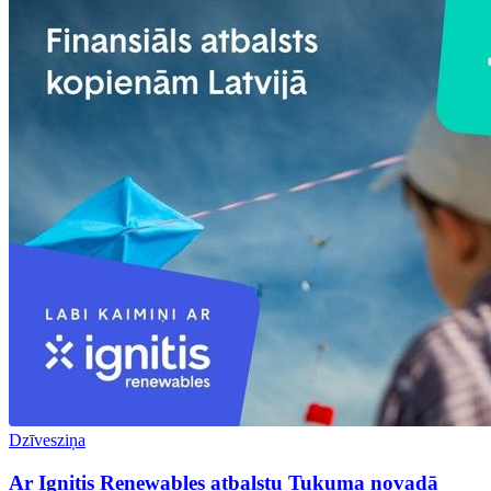
Dzīvesziņa
Ar Ignitis Renewables atbalstu Tukuma novadā