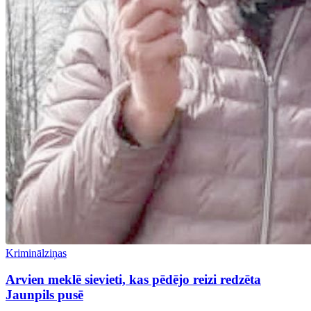
Kriminālziņas
Arvien meklē sievieti, kas pēdējo reizi redzēta
Jaunpils pusē