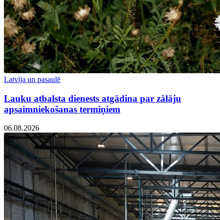
Latvija un pasaulē
Lauku atbalsta dienests atgādina par zālāju
apsaimniekošanas termiņiem
06.08.2026