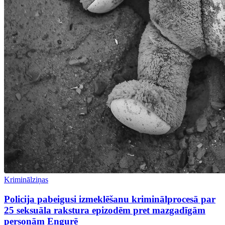
Kriminālziņas
Policija pabeigusi izmeklēšanu kriminālprocesā par
25 seksuāla rakstura epizodēm pret mazgadīgām
personām Engurē