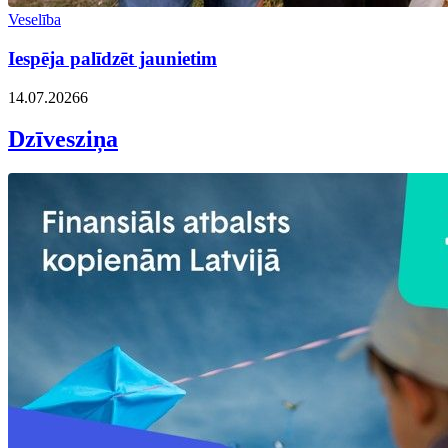
Veselība
Iespēja palīdzēt jaunietim
14.07.2026
6
Dzīvesziņa