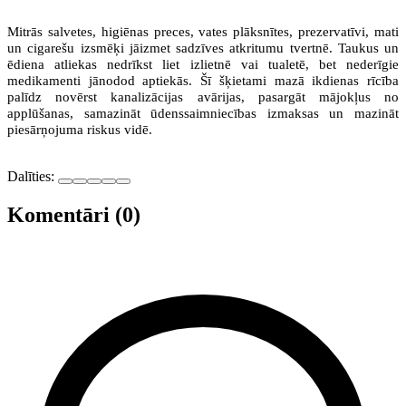
Mitrās salvetes, higiēnas preces, vates plāksnītes, prezervatīvi, mati
un cigarešu izsmēķi jāizmet sadzīves atkritumu tvertnē. Taukus un
ēdiena atliekas nedrīkst liet izlietnē vai tualetē, bet nederīgie
medikamenti jānodod aptiekās. Šī šķietami mazā ikdienas rīcība
palīdz novērst kanalizācijas avārijas, pasargāt mājokļus no
applūšanas, samazināt ūdenssaimniecības izmaksas un mazināt
piesārņojuma riskus vidē.
Dalīties:
Komentāri (0)