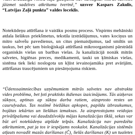
jāizmet sadzīves atkritumu tvertnē,”
uzsver Kaspars Zakulis,
“Latvijas Zaļā punkta” valdes loceklis.
Notekūdeņu attīrīšana ir vairāku posmu process. Vispirms mehāniski
atdala lielākus priekšmetus, tekstila izstrādājumus, vates kociņus un
mitro salvešu pavedienus, un citus piemaisījumus, tad smiltis un
taukus, bet pēc tam bioloģiskajā attīrīšanā mikroorganismi pārstrādā
organiskās vielas un barības vielas. Ja kanalizācijā nonāk mitrās
salvetes, higiēnas preces, medikamenti, tauki un ķīmiskas vielas,
sistēma tiek lieki noslogota un kļūst ievainojamāka pret avārijām,
attīrīšanas traucējumiem un piesārņojuma riskiem.
“Ūdenssaimniecības uzņēmumiem mitrās salvetes nav abstrakta
vides problēma, bet ļoti praktisks ikdienas izaicinājums. Tās aizķeras
sūkņos, aptinas ap sūkņu darba ratiem, aizsprosto restes un
cauruļvadus. Tas nozīmē biežākas apkopes, papildu izbraukumus,
bojātas iekārtas un lielākas izmaksas. Ja aizsprostojums veidojas
privātīpašuma vai daudzdzīvokļu mājas kanalizācijas tīklā, sekas var
būt arī notekūdeņu atplūde telpās. Kanalizācija nav paredzēta
atkritumiem, pat ja tos ir iespējams noskalot. Kanalizācijas sistēmās
atļauts novadīt mazās darīšanas (Č), lielās darīšanas (K) un tualetes