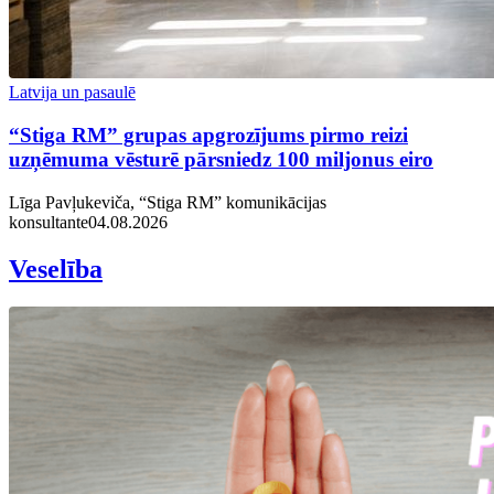
Latvija un pasaulē
“Stiga RM” grupas apgrozījums pirmo reizi
uzņēmuma vēsturē pārsniedz 100 miljonus eiro
Līga Pavļukeviča, “Stiga RM” komunikācijas
konsultante
04.08.2026
Veselība