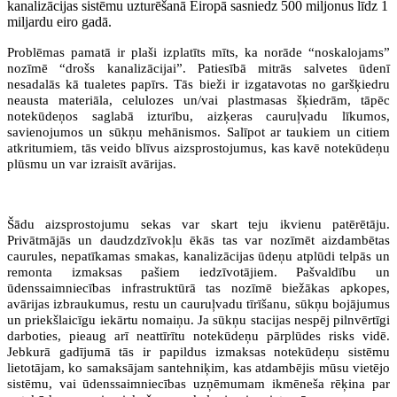
kanalizācijas sistēmu uzturēšanā Eiropā sasniedz 500 miljonus līdz 1
miljardu eiro gadā.
Problēmas pamatā ir plaši izplatīts mīts, ka norāde “noskalojams”
nozīmē “drošs kanalizācijai”. Patiesībā mitrās salvetes ūdenī
nesadalās kā tualetes papīrs. Tās bieži ir izgatavotas no garšķiedru
neausta materiāla, celulozes un/vai plastmasas šķiedrām, tāpēc
notekūdeņos saglabā izturību, aizķeras cauruļvadu līkumos,
savienojumos un sūkņu mehānismos. Salīpot ar taukiem un citiem
atkritumiem, tās veido blīvus aizsprostojumus, kas kavē notekūdeņu
plūsmu un var izraisīt avārijas.
Šādu aizsprostojumu sekas var skart teju ikvienu patērētāju.
Privātmājās un daudzdzīvokļu ēkās tas var nozīmēt aizdambētas
caurules, nepatīkamas smakas, kanalizācijas ūdeņu atplūdi telpās un
remonta izmaksas pašiem iedzīvotājiem. Pašvaldību un
ūdenssaimniecības infrastruktūrā tas nozīmē biežākas apkopes,
avārijas izbraukumus, restu un cauruļvadu tīrīšanu, sūkņu bojājumus
un priekšlaicīgu iekārtu nomaiņu. Ja sūkņu stacijas nespēj pilnvērtīgi
darboties, pieaug arī neattīrītu notekūdeņu pārplūdes risks vidē.
Jebkurā gadījumā tās ir papildus izmaksas notekūdeņu sistēmu
lietotājam, ko samaksājam santehniķim, kas atdambējis mūsu vietējo
sistēmu, vai ūdenssaimniecības uzņēmumam ikmēneša rēķina par