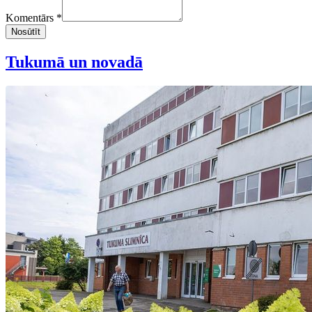
Komentārs *
Nosūtīt
Tukumā un novadā