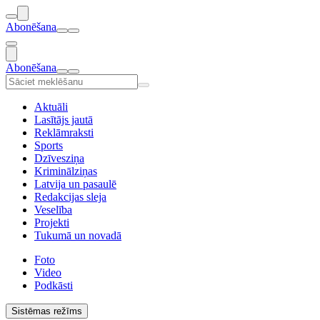
Abonēšana
Abonēšana
Aktuāli
Lasītājs jautā
Reklāmraksti
Sports
Dzīvesziņa
Kriminālziņas
Latvija un pasaulē
Redakcijas sleja
Veselība
Projekti
Tukumā un novadā
Foto
Video
Podkāsti
Sistēmas režīms