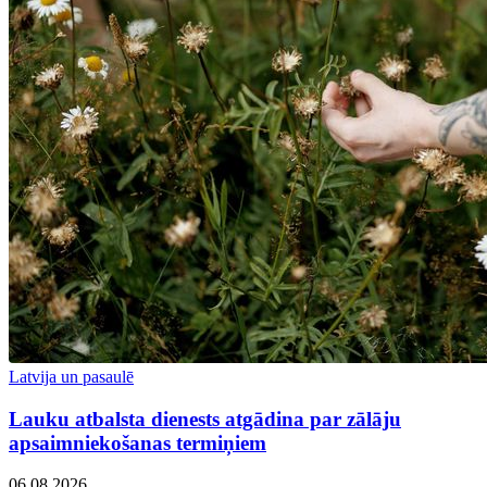
Latvija un pasaulē
Lauku atbalsta dienests atgādina par zālāju
apsaimniekošanas termiņiem
06.08.2026