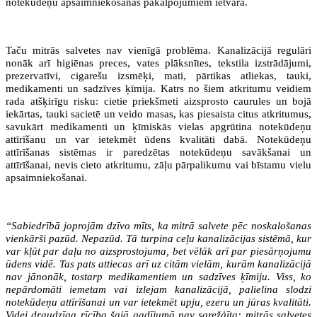
notekūdeņu apsaimniekošanas pakalpojumiem ietvarā.
Taču mitrās salvetes nav vienīgā problēma. Kanalizācijā regulāri
nonāk arī higiēnas preces, vates plāksnītes, tekstila izstrādājumi,
prezervatīvi, cigarešu izsmēķi, mati, pārtikas atliekas, tauki,
medikamenti un sadzīves ķīmija. Katrs no šiem atkritumu veidiem
rada atšķirīgu risku: cietie priekšmeti aizsprosto caurules un bojā
iekārtas, tauki sacietē un veido masas, kas piesaista citus atkritumus,
savukārt medikamenti un ķīmiskās vielas apgrūtina notekūdeņu
attīrīšanu un var ietekmēt ūdens kvalitāti dabā. Notekūdeņu
attīrīšanas sistēmas ir paredzētas notekūdeņu savākšanai un
attīrīšanai, nevis cieto atkritumu, zāļu pārpalikumu vai bīstamu vielu
apsaimniekošanai.
“Sabiedrībā joprojām dzīvo mīts, ka mitrā salvete pēc noskalošanas
vienkārši pazūd. Nepazūd. Tā turpina ceļu kanalizācijas sistēmā, kur
var kļūt par daļu no aizsprostojuma, bet vēlāk arī par piesārņojumu
ūdens vidē. Tas pats attiecas arī uz citām vielām, kurām kanalizācijā
nav jānonāk, tostarp medikamentiem un sadzīves ķīmiju. Viss, ko
nepārdomāti iemetam vai izlejam kanalizācijā, palielina slodzi
notekūdeņu attīrīšanai un var ietekmēt upju, ezeru un jūras kvalitāti.
Videi draudzīga rīcība šajā gadījumā nav sarežģīta: mitrās salvetes