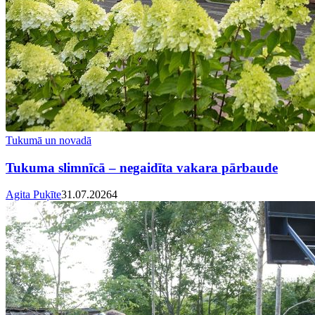
Tukumā un novadā
Tukuma slimnīcā – negaidīta vakara pārbaude
Agita Puķīte
31.07.2026
4