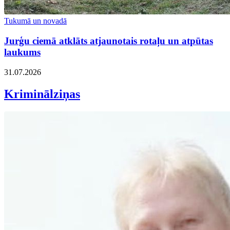
Tukumā un novadā
Jurģu ciemā atklāts atjaunotais rotaļu un atpūtas
laukums
31.07.2026
Kriminālziņas