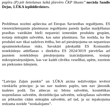
papīru (P) jeb lietošanas laikā jāievēro ČKP likums”
norāda Sandis
Dejus, LŪKA izpilddirektors.
Problēmas nozīmi apliecina arī Eiropas Savienības regulējums. ES
vienreizlietojamās plastmasas regulējums paredz īpašas marķēšanas
prasības vairākām bieži nepareizi izmestām produktu grupām,
tostarp mitrajām salvetēm, kas satur plastmasu. Tas norāda, ka šie
produkti nav tikai sadzīves ērtība, bet arī piesārņojuma un nepareizas
apsaimniekošanas risks. Savukārt pārskatītā ES Komunālo
notekūdeņu attīrīšanas s direktīva ES 2024/3019 pievēršas arī
jauniem notekūdeņu piesārņojuma izaicinājumiem, tostarp
mikropiesārņotājiem, kas var kaitēt cilvēku veselībai, upēm, ezeriem
un piekrastes ūdeņiem.
“Latvijas Zaļais punkts” un LŪKA aicina iedzīvotājus ievērot
vienkāršu principu: ja tas nav tualetes papīrs, tam nav jānonāk
tualetes podā. Tas attiecas uz bērnu salvetēm, kosmētikas
noņemšanas salvetēm, dezinfekcijas salvetēm, uzkopšanas salvetēm
un jebkurām citām mitrajām salvetēm, arī tad, ja uz iepakojuma
redzama norāde “noskalojams”.