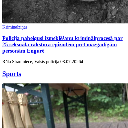
Kriminālziņas
Policija pabeigusi izmeklēšanu kriminālprocesā par
25 seksuāla rakstura epizodēm pret mazgadīgām
personām Engurē
Rūta Strautniece, Valsts policija
08.07.2026
4
Sports