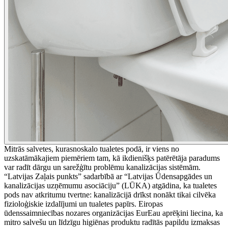
Mitrās salvetes, kurasnoskalo tualetes podā, ir viens no
uzskatāmākajiem piemēriem tam, kā ikdienišķs patērētāja paradums
var radīt dārgu un sarežģītu problēmu kanalizācijas sistēmām.
“Latvijas Zaļais punkts” sadarbībā ar “Latvijas Ūdensapgādes un
kanalizācijas uzņēmumu asociāciju” (LŪKA) atgādina, ka tualetes
pods nav atkritumu tvertne: kanalizācijā drīkst nonākt tikai cilvēka
fizioloģiskie izdalījumi un tualetes papīrs. Eiropas
ūdenssaimniecības nozares organizācijas EurEau aprēķini liecina, ka
mitro salvešu un līdzīgu higiēnas produktu radītās papildu izmaksas