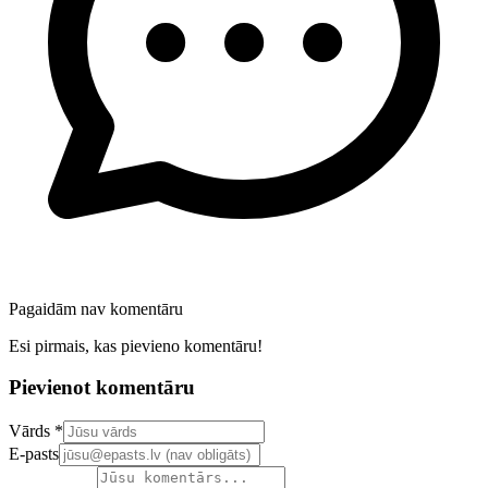
Pagaidām nav komentāru
Esi pirmais, kas pievieno komentāru!
Pievienot komentāru
Confirm your email address
Vārds *
E-pasts