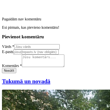
Pagaidām nav komentāru
Esi pirmais, kas pievieno komentāru!
Pievienot komentāru
Confirm your email address
Vārds *
E-pasts
Komentārs *
Nosūtīt
Tukumā un novadā