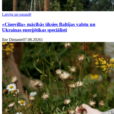
Latvija un pasaulē
«Cinevilla» mācībās tiksies Baltijas valstu un
Ukrainas enerģētikas speciālisti
Ilze Dimante
07.08.2026
1