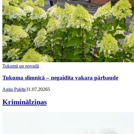
Tukumā un novadā
Tukuma slimnīcā – negaidīta vakara pārbaude
Agita Puķīte
31.07.2026
5
Kriminālziņas