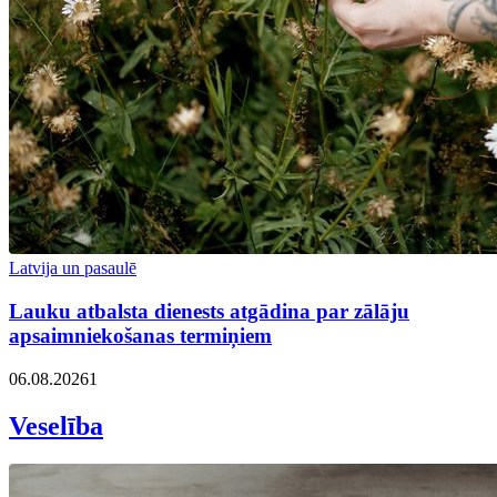
Latvija un pasaulē
Lauku atbalsta dienests atgādina par zālāju
apsaimniekošanas termiņiem
06.08.2026
1
Veselība