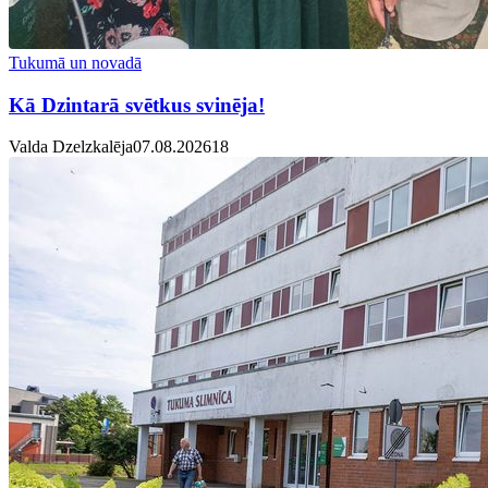
Tukumā un novadā
Kā Dzintarā svētkus svinēja!
Valda Dzelzkalēja
07.08.2026
1
8