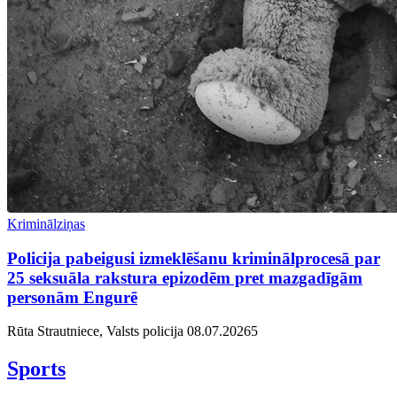
Kriminālziņas
Policija pabeigusi izmeklēšanu kriminālprocesā par
25 seksuāla rakstura epizodēm pret mazgadīgām
personām Engurē
Rūta Strautniece, Valsts policija
08.07.2026
5
Sports