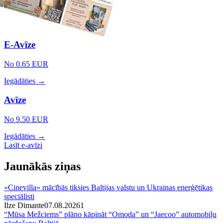
E-Avīze
No 0.65 EUR
Iegādāties →
Avīze
No 9.50 EUR
Iegādāties →
Lasīt e-avīzi
Jaunākās ziņas
«Cinevilla» mācībās tiksies Baltijas valstu un Ukrainas enerģētikas
speciālisti
Ilze Dimante
07.08.2026
1
“Mūsa Mežciems” plāno kāpināt “Omoda” un “Jaecoo” automobiļu