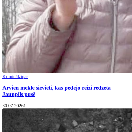
Kriminālziņas
Arvien meklē sievieti, kas pēdējo reizi redzēta
Jaunpils pusē
30.07.2026
1