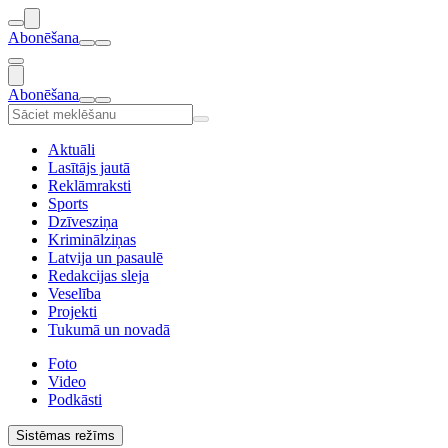
Abonēšana
Abonēšana
Aktuāli
Lasītājs jautā
Reklāmraksti
Sports
Dzīvesziņa
Kriminālziņas
Latvija un pasaulē
Redakcijas sleja
Veselība
Projekti
Tukumā un novadā
Foto
Video
Podkāsti
Sistēmas režīms