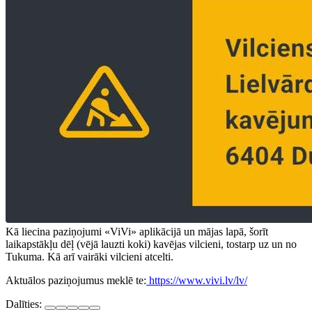
Kā liecina paziņojumi «ViVi» aplikācijā un mājas lapā, šorīt
laikapstākļu dēļ (vējā lauzti koki) kavējas vilcieni, tostarp uz un no
Tukuma. Kā arī vairāki vilcieni atcelti.
Aktuālos paziņojumus meklē te:
https://www.vivi.lv/lv/
Dalīties: