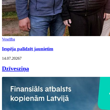
Veselība
Iespēja palīdzēt jaunietim
14.07.2026
7
Dzīvesziņa