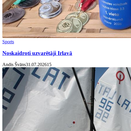
Sports
Noskaidroti uzvarētāji Irlavā
Andis Švāns
31.07.2026
1
5