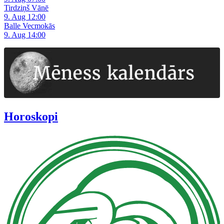
Tirdziņš Vānē
9. Aug 12:00
Balle Vecmokās
9. Aug 14:00
Horoskopi