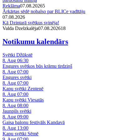
pārdošanu Baltijā
Reklāma
07.08.2026
5
Ārkārtas sēdē nobalso par BLICe vadītāju
07.08.2026
Kā Dzintarā svētkus svinēja!
Valda Dzelzkalēja
07.08.2026
1
8
Notikumu kalendārs
Svētki Džūkstē
8. Aug 06:30
Engures svētkos būs krāmu tirdziņš
8. Aug 07:00
Engures svētki
8. Aug 07:00
Kapu svētki Zentenē
8. Aug 07:00
Kapu svētki Viesatās
8. Aug 08:00
Jaunpils svētki
8. Aug 09:00
Gaisa balonu festivāls Kandavā
8. Aug 13:00
Kapu svētki Sēmē
9. Aug 07:00