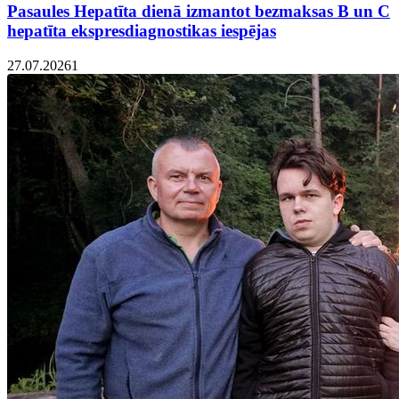
Pasaules Hepatīta dienā izmantot bezmaksas B un C
hepatīta ekspresdiagnostikas iespējas
27.07.2026
1