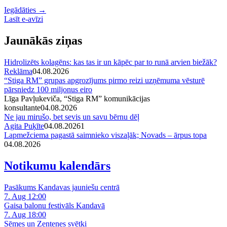
Iegādāties →
Lasīt e-avīzi
Jaunākās ziņas
Hidrolizēts kolagēns: kas tas ir un kāpēc par to runā arvien biežāk?
Reklāma
04.08.2026
“Stiga RM” grupas apgrozījums pirmo reizi uzņēmuma vēsturē
pārsniedz 100 miljonus eiro
Līga Pavļukeviča, “Stiga RM” komunikācijas
konsultante
04.08.2026
Ne jau mirušo, bet sevis un savu bērnu dēļ
Agita Puķīte
04.08.2026
1
Lapmežciema pagastā saimnieko viszaļāk; Novads – ārpus topa
04.08.2026
Notikumu kalendārs
Pasākums Kandavas jauniešu centrā
7. Aug 12:00
Gaisa balonu festivāls Kandavā
7. Aug 18:00
Sēmes un Zentenes svētki