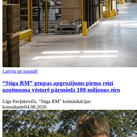
Latvija un pasaulē
“Stiga RM” grupas apgrozījums pirmo reizi
uzņēmuma vēsturē pārsniedz 100 miljonus eiro
Līga Pavļukeviča, “Stiga RM” komunikācijas
konsultante
04.08.2026