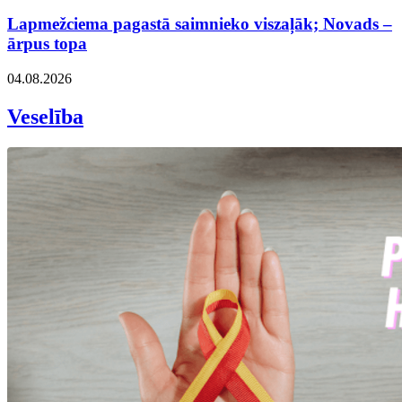
Lapmežciema pagastā saimnieko viszaļāk; Novads –
ārpus topa
04.08.2026
Veselība