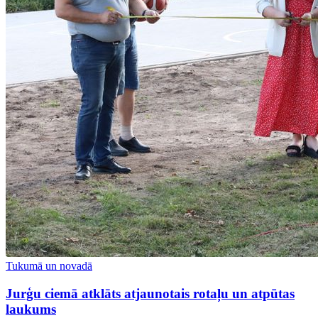
Tukumā un novadā
Jurģu ciemā atklāts atjaunotais rotaļu un atpūtas
laukums