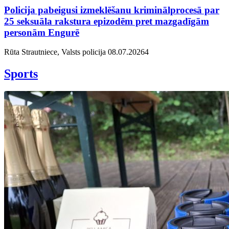
Policija pabeigusi izmeklēšanu kriminālprocesā par
25 seksuāla rakstura epizodēm pret mazgadīgām
personām Engurē
Rūta Strautniece, Valsts policija
08.07.2026
4
Sports