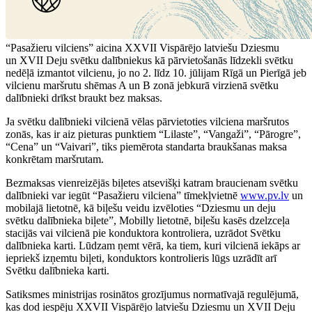
“Pasažieru vilciens” aicina XXVII Vispārējo latviešu Dziesmu
un XVII Deju svētku dalībniekus kā pārvietošanās līdzekli svētku
nedēļā izmantot vilcienu, jo no 2. līdz 10. jūlijam Rīgā un Pierīgā jeb
vilcienu maršrutu shēmas A un B zonā jebkurā virzienā svētku
dalībnieki drīkst braukt bez maksas.
Ja svētku dalībnieki vilcienā vēlas pārvietoties vilciena maršrutos
zonās, kas ir aiz pieturas punktiem “Lilaste”, “Vangaži”, “Pārogre”,
“Cena” un “Vaivari”, tiks piemērota standarta braukšanas maksa
konkrētam maršrutam.
Bezmaksas vienreizējās biļetes atsevišķi katram braucienam svētku
dalībnieki var iegūt “Pasažieru vilciena” tīmekļvietnē
www.pv.lv
un
mobilajā lietotnē, kā biļešu veidu izvēloties “Dziesmu un deju
svētku dalībnieka biļete”, Mobilly lietotnē, biļešu kasēs dzelzceļa
stacijās vai vilcienā pie konduktora kontroliera, uzrādot Svētku
dalībnieka karti. Lūdzam ņemt vērā, ka tiem, kuri vilcienā iekāps ar
iepriekš izņemtu biļeti, konduktors kontrolieris lūgs uzrādīt arī
Svētku dalībnieka karti.
Satiksmes ministrijas rosinātos grozījumus normatīvajā regulējumā,
kas dod iespēju XXVII Vispārējo latviešu Dziesmu un XVII Deju