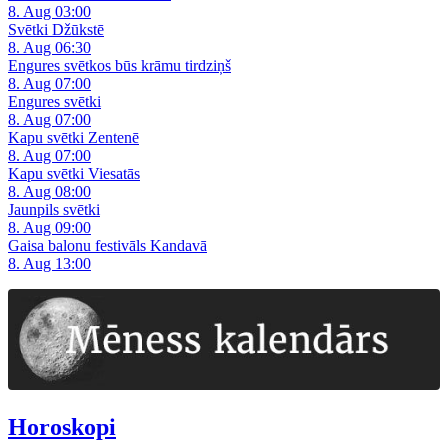
8. Aug 03:00
Svētki Džūkstē
8. Aug 06:30
Engures svētkos būs krāmu tirdziņš
8. Aug 07:00
Engures svētki
8. Aug 07:00
Kapu svētki Zentenē
8. Aug 07:00
Kapu svētki Viesatās
8. Aug 08:00
Jaunpils svētki
8. Aug 09:00
Gaisa balonu festivāls Kandavā
8. Aug 13:00
Horoskopi