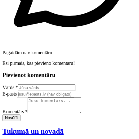
Pagaidām nav komentāru
Esi pirmais, kas pievieno komentāru!
Pievienot komentāru
Confirm your email address
Vārds *
E-pasts
Komentārs *
Nosūtīt
Tukumā un novadā