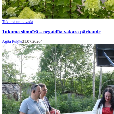
Tukumā un novadā
Tukuma slimnīcā – negaidīta vakara pārbaude
Agita Puķīte
31.07.2026
4