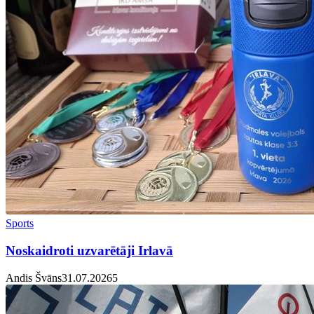
Sports
Noskaidroti uzvarētāji Irlavā
Andis Švāns
31.07.2026
5