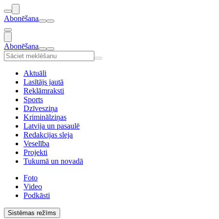
Abonēšana
Abonēšana
Aktuāli
Lasītājs jautā
Reklāmraksti
Sports
Dzīvesziņa
Kriminālziņas
Latvija un pasaulē
Redakcijas sleja
Veselība
Projekti
Tukumā un novadā
Foto
Video
Podkāsti
Sistēmas režīms