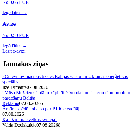
No 0.65 EUR
Iegādāties →
Avīze
No 9.50 EUR
Iegādāties →
Lasīt e-avīzi
Jaunākās ziņas
«Cinevilla» mācībās tiksies Baltijas valstu un Ukrainas enerģētikas
speciālisti
Ilze Dimante
07.08.2026
“Mūsa Mežciems” plāno kāpināt “Omoda” un “Jaecoo” automobiļu
pārdošanu Baltijā
Reklāma
07.08.2026
5
Ārkārtas sēdē nobalso par BLICe vadītāju
07.08.2026
Kā Dzintarā svētkus svinēja!
Valda Dzelzkalēja
07.08.2026
8