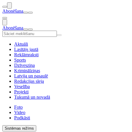
Abonēšana
Abonēšana
Aktuāli
Lasītājs jautā
Reklāmraksti
Sports
Dzīvesziņa
Kriminālziņas
Latvija un pasaulē
Redakcijas sleja
Veselība
Projekti
Tukumā un novadā
Foto
Video
Podkāsti
Sistēmas režīms