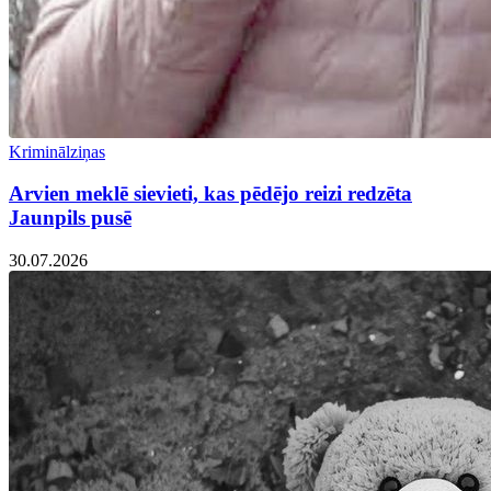
Kriminālziņas
Arvien meklē sievieti, kas pēdējo reizi redzēta
Jaunpils pusē
30.07.2026