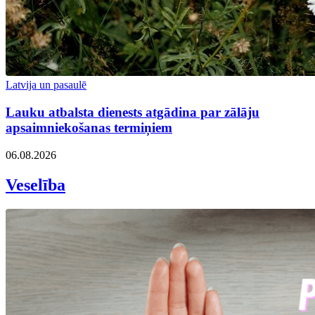
Latvija un pasaulē
Lauku atbalsta dienests atgādina par zālāju
apsaimniekošanas termiņiem
06.08.2026
Veselība