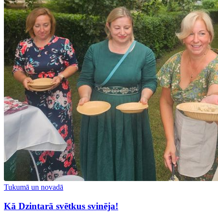
Tukumā un novadā
Kā Dzintarā svētkus svinēja!