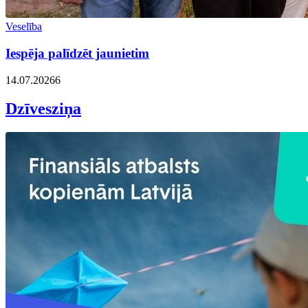
Veselība
Iespēja palīdzēt jaunietim
14.07.2026
6
Dzīvesziņa