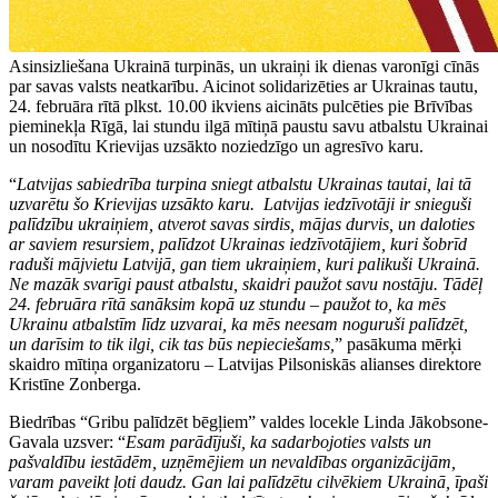
Asinsizliešana Ukrainā turpinās, un ukraiņi ik dienas varonīgi cīnās
par savas valsts neatkarību. Aicinot solidarizēties ar Ukrainas tautu,
24. februāra rītā plkst. 10.00 ikviens aicināts pulcēties pie Brīvības
pieminekļa Rīgā, lai stundu ilgā mītiņā paustu savu atbalstu Ukrainai
un nosodītu Krievijas uzsākto noziedzīgo un agresīvo karu.
“
Latvijas sabiedrība turpina sniegt atbalstu Ukrainas tautai, lai tā
uzvarētu šo Krievijas uzsākto karu. Latvijas iedzīvotāji ir snieguši
palīdzību ukraiņiem, atverot savas sirdis, mājas durvis, un daloties
ar saviem resursiem, palīdzot Ukrainas iedzīvotājiem, kuri šobrīd
raduši mājvietu Latvijā, gan tiem ukraiņiem, kuri palikuši Ukrainā.
Ne mazāk svarīgi paust atbalstu, skaidri paužot savu nostāju. Tādēļ
24. februāra rītā sanāksim kopā uz stundu – paužot to, ka mēs
Ukrainu atbalstīm līdz uzvarai, ka mēs neesam noguruši palīdzēt,
un darīsim to tik ilgi, cik tas būs nepieciešams,
” pasākuma mērķi
skaidro mītiņa organizatoru – Latvijas Pilsoniskās alianses direktore
Kristīne Zonberga.
Biedrības “Gribu palīdzēt bēgļiem” valdes locekle Linda Jākobsone-
Gavala uzsver: “
Esam parādījuši, ka sadarbojoties valsts un
pašvaldību iestādēm, uzņēmējiem un nevaldības organizācijām,
varam paveikt ļoti daudz. Gan lai palīdzētu cilvēkiem Ukrainā, īpaši