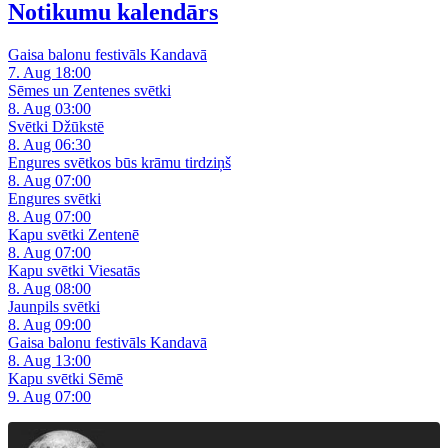
Notikumu kalendārs
Gaisa balonu festivāls Kandavā
7. Aug 18:00
Sēmes un Zentenes svētki
8. Aug 03:00
Svētki Džūkstē
8. Aug 06:30
Engures svētkos būs krāmu tirdziņš
8. Aug 07:00
Engures svētki
8. Aug 07:00
Kapu svētki Zentenē
8. Aug 07:00
Kapu svētki Viesatās
8. Aug 08:00
Jaunpils svētki
8. Aug 09:00
Gaisa balonu festivāls Kandavā
8. Aug 13:00
Kapu svētki Sēmē
9. Aug 07:00