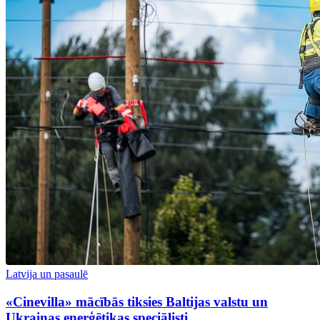
Latvija un pasaulē
«Cinevilla» mācībās tiksies Baltijas valstu un
Ukrainas enerģētikas speciālisti