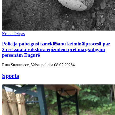
Kriminālziņas
Policija pabeigusi izmeklēšanu kriminālprocesā par
25 seksuāla rakstura epizodēm pret mazgadīgām
personām Engurē
Rūta Strautniece, Valsts policija
08.07.2026
4
Sports