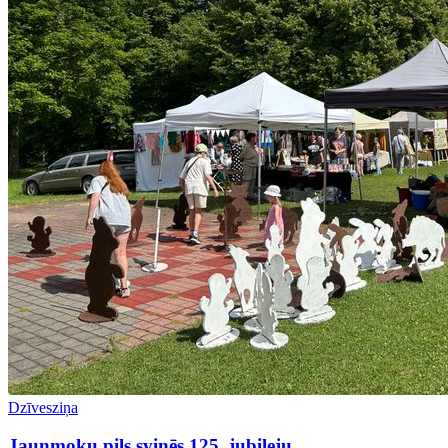
Dzīvesziņa
Jaunmoku pils svinēs 125. jubileju