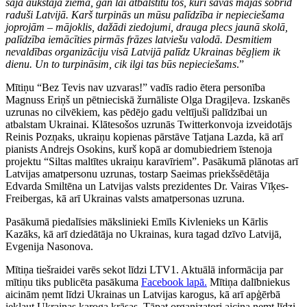
šajā aukstajā ziemā, gan lai atbalstītu tos, kuri savas mājas šobrīd
raduši Latvijā. Karš turpinās un mūsu palīdzība ir nepieciešama
joprojām – mājoklis, dažādi ziedojumi, drauga plecs jaunā skolā,
palīdzība iemācīties pirmās frāzes latviešu valodā. Desmitiem
nevaldības organizāciju visā Latvijā palīdz Ukrainas bēgļiem ik
dienu. Un to turpināsim, cik ilgi tas būs nepieciešams
.”
Mītiņu “Bez Tevis nav uzvaras!” vadīs radio ētera personība
Magnuss Eriņš un pētnieciskā žurnāliste Olga Dragiļeva. Izskanēs
uzrunas no cilvēkiem, kas pēdējo gadu veltījuši palīdzībai un
atbalstam Ukrainai. Klātesošos uzrunās Twitterkonvoja izveidotājs
Reinis Pozņaks, ukraiņu kopienas pārstāve Tatjana Lazda, kā arī
pianists Andrejs Osokins, kurš kopā ar domubiedriem īstenoja
projektu “Siltas maltītes ukraiņu karavīriem”. Pasākumā plānotas arī
Latvijas amatpersonu uzrunas, tostarp Saeimas priekšsēdētāja
Edvarda Smiltēna un Latvijas valsts prezidentes Dr. Vairas Vīķes-
Freibergas, kā arī Ukrainas valsts amatpersonas uzruna.
Pasākumā piedalīsies mākslinieki Emīls Kivlenieks un Kārlis
Kazāks, kā arī dziedātāja no Ukrainas, kura tagad dzīvo Latvijā,
Evgenija Nasonova.
Mītiņa tiešraidei varēs sekot līdzi LTV1. Aktuālā informācija par
mītiņu tiks publicēta pasākuma
Facebook lapā.
Mītiņa dalībniekus
aicinām ņemt līdzi Ukrainas un Latvijas karogus, kā arī apģērbā
iekļaut Ukrainas karoga krāsas. Tāpat organizatori aicina ņemt līdzi