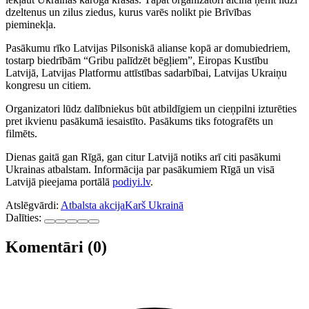
dzeltenus un zilus ziedus, kurus varēs nolikt pie Brīvības
pieminekļa.
Pasākumu rīko Latvijas Pilsoniskā alianse kopā ar domubiedriem,
tostarp biedrībām “Gribu palīdzēt bēgļiem”, Eiropas Kustību
Latvijā, Latvijas Platformu attīstības sadarbībai, Latvijas Ukraiņu
kongresu un citiem.
Organizatori lūdz dalībniekus būt atbildīgiem un cieņpilni izturēties
pret ikvienu pasākumā iesaistīto. Pasākums tiks fotografēts un
filmēts.
Dienas gaitā gan Rīgā, gan citur Latvijā notiks arī citi pasākumi
Ukrainas atbalstam. Informācija par pasākumiem Rīgā un visā
Latvijā pieejama portālā
podiyi.lv
.
Atslēgvārdi:
Atbalsta akcija
Karš Ukrainā
Dalīties:
Komentāri (0)