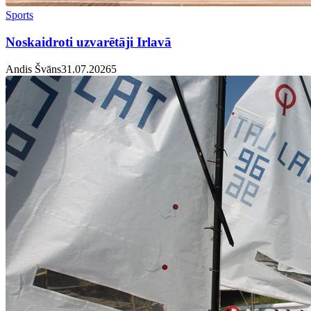
Sports
Noskaidroti uzvarētāji Irlavā
Andis Švāns
31.07.2026
5