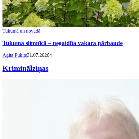
Tukumā un novadā
Tukuma slimnīcā – negaidīta vakara pārbaude
Agita Puķīte
31.07.2026
4
Kriminālziņas