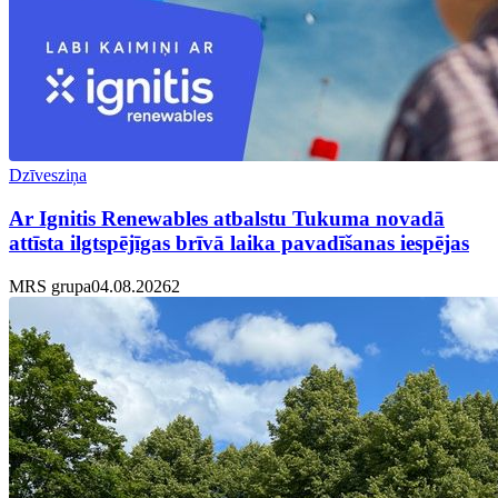
Dzīvesziņa
Ar Ignitis Renewables atbalstu Tukuma novadā
attīsta ilgtspējīgas brīvā laika pavadīšanas iespējas
MRS grupa
04.08.2026
2