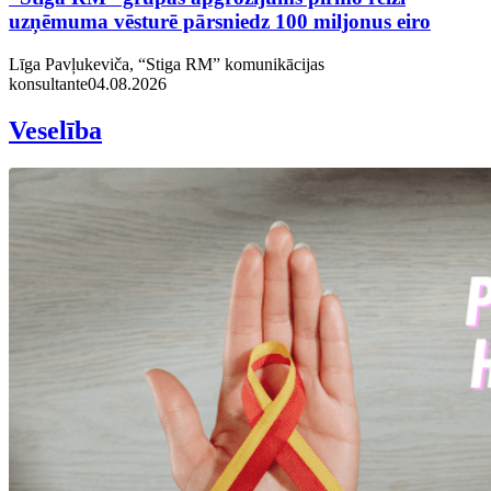
uzņēmuma vēsturē pārsniedz 100 miljonus eiro
Līga Pavļukeviča, “Stiga RM” komunikācijas
konsultante
04.08.2026
Veselība