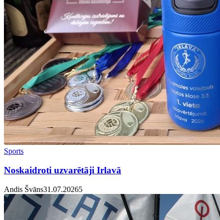
Sports
Noskaidroti uzvarētāji Irlavā
Andis Švāns
31.07.2026
5