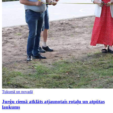
Tukumā un novadā
Jurģu ciemā atklāts atjaunotais rotaļu un atpūtas
laukums