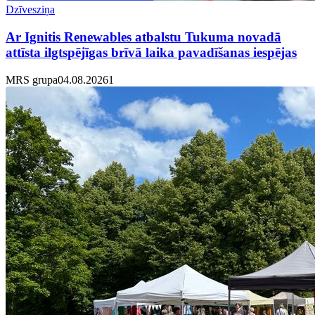
Dzīvesziņa
Ar Ignitis Renewables atbalstu Tukuma novadā
attīsta ilgtspējīgas brīvā laika pavadīšanas iespējas
MRS grupa
04.08.2026
1