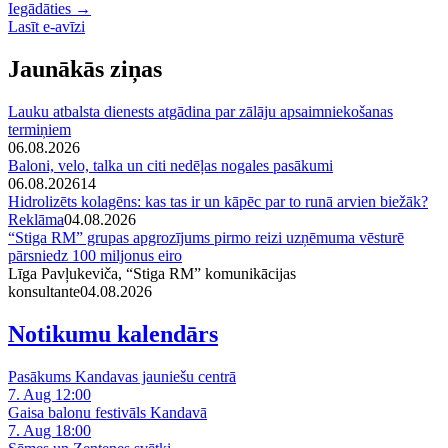
Iegādāties →
Lasīt e-avīzi
Jaunākās ziņas
Lauku atbalsta dienests atgādina par zālāju apsaimniekošanas
termiņiem
06.08.2026
Baloni, velo, talka un citi nedēļas nogales pasākumi
06.08.2026
14
Hidrolizēts kolagēns: kas tas ir un kāpēc par to runā arvien biežāk?
Reklāma
04.08.2026
“Stiga RM” grupas apgrozījums pirmo reizi uzņēmuma vēsturē
pārsniedz 100 miljonus eiro
Līga Pavļukeviča, “Stiga RM” komunikācijas
konsultante
04.08.2026
Notikumu kalendārs
Pasākums Kandavas jauniešu centrā
7. Aug 12:00
Gaisa balonu festivāls Kandavā
7. Aug 18:00