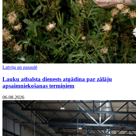
Latvija un pasaulē
Lauku atbalsta dienests atgādina par zālāju
apsaimniekošanas termiņiem
06.08.2026