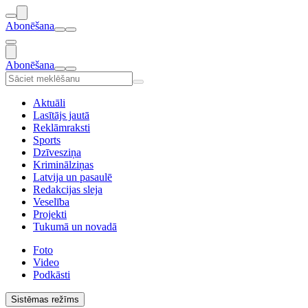
Abonēšana
Abonēšana
Aktuāli
Lasītājs jautā
Reklāmraksti
Sports
Dzīvesziņa
Kriminālziņas
Latvija un pasaulē
Redakcijas sleja
Veselība
Projekti
Tukumā un novadā
Foto
Video
Podkāsti
Sistēmas režīms