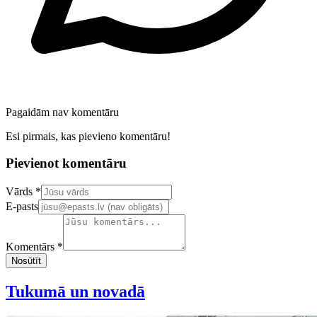
Pagaidām nav komentāru
Esi pirmais, kas pievieno komentāru!
Pievienot komentāru
Confirm your email address
Vārds *
E-pasts
Komentārs *
Nosūtīt
Tukumā un novadā