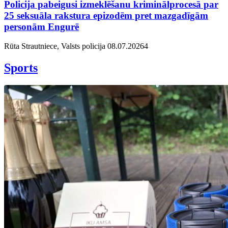
Policija pabeigusi izmeklēšanu kriminālprocesā par
25 seksuāla rakstura epizodēm pret mazgadīgām
personām Engurē
Rūta Strautniece, Valsts policija
08.07.2026
4
Sports