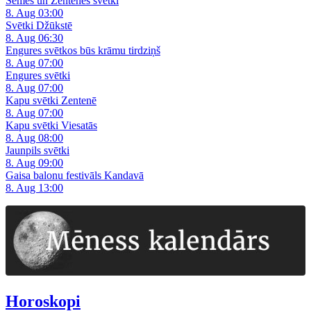
Sēmes un Zentenes svētki
8. Aug 03:00
Svētki Džūkstē
8. Aug 06:30
Engures svētkos būs krāmu tirdziņš
8. Aug 07:00
Engures svētki
8. Aug 07:00
Kapu svētki Zentenē
8. Aug 07:00
Kapu svētki Viesatās
8. Aug 08:00
Jaunpils svētki
8. Aug 09:00
Gaisa balonu festivāls Kandavā
8. Aug 13:00
Horoskopi