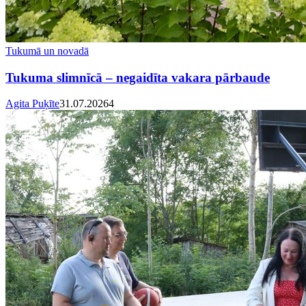
Tukumā un novadā
Tukuma slimnīcā – negaidīta vakara pārbaude
Agita Puķīte
31.07.2026
4