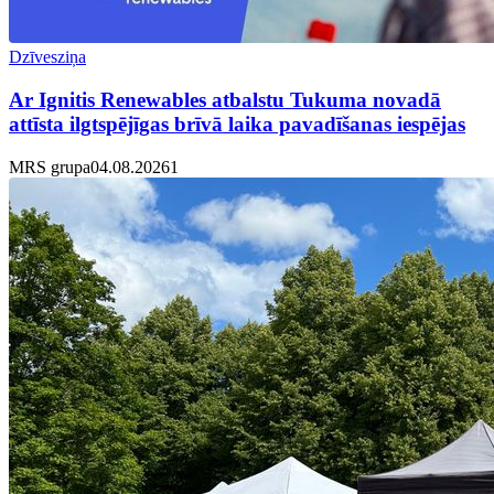
Dzīvesziņa
Ar Ignitis Renewables atbalstu Tukuma novadā
attīsta ilgtspējīgas brīvā laika pavadīšanas iespējas
MRS grupa
04.08.2026
1