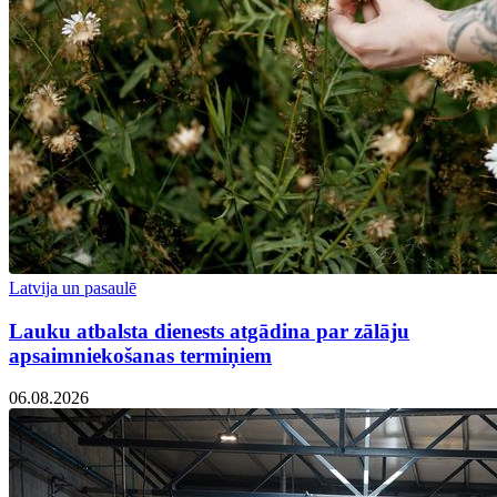
Latvija un pasaulē
Lauku atbalsta dienests atgādina par zālāju
apsaimniekošanas termiņiem
06.08.2026