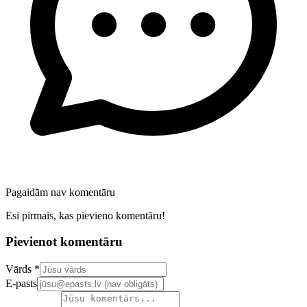
Pagaidām nav komentāru
Esi pirmais, kas pievieno komentāru!
Pievienot komentāru
Confirm your email address
Vārds *
E-pasts