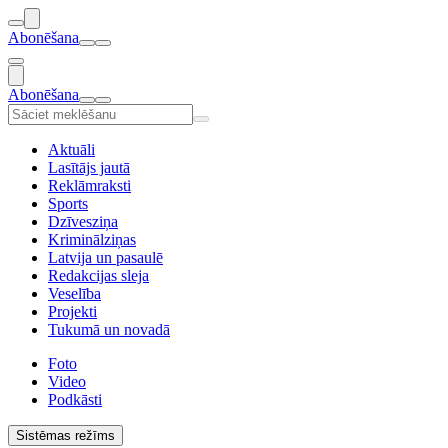
Abonēšana
Abonēšana
Aktuāli
Lasītājs jautā
Reklāmraksti
Sports
Dzīvesziņa
Kriminālziņas
Latvija un pasaulē
Redakcijas sleja
Veselība
Projekti
Tukumā un novadā
Foto
Video
Podkāsti
Sistēmas režīms