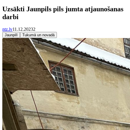
Uzsākti Jaunpils pils jumta atjaunošanas
darbi
ntz.lv
11.12.2023
2
Jaunpilī
Tukumā un novadā