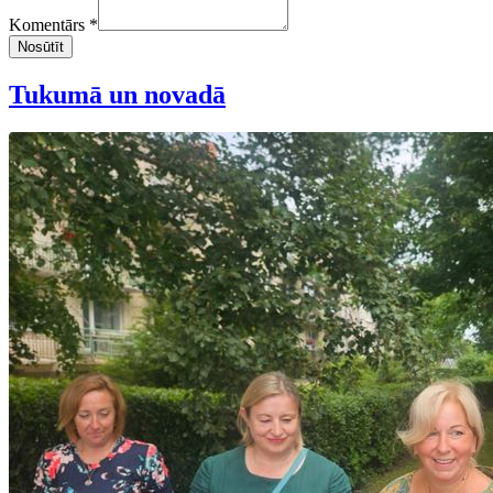
Komentārs *
Nosūtīt
Tukumā un novadā