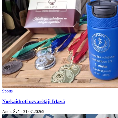
Sports
Noskaidroti uzvarētāji Irlavā
Andis Švāns
31.07.2026
5