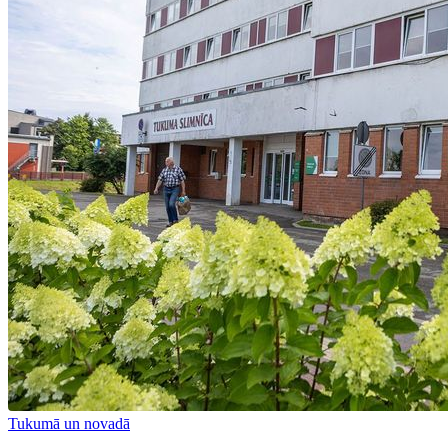
Tukumā un novadā