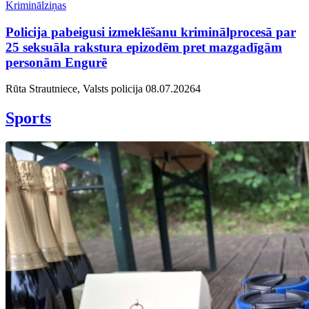
Kriminālziņas
Policija pabeigusi izmeklēšanu kriminālprocesā par
25 seksuāla rakstura epizodēm pret mazgadīgām
personām Engurē
Rūta Strautniece, Valsts policija
08.07.2026
4
Sports