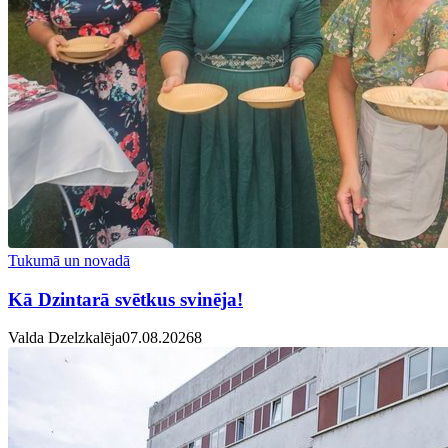
Tukumā un novadā
Kā Dzintarā svētkus svinēja!
Valda Dzelzkalēja
07.08.2026
8