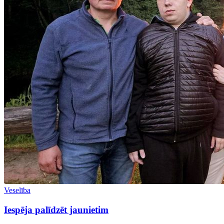
Veselība
Iespēja palīdzēt jaunietim