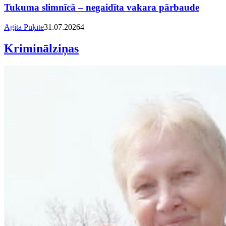
Tukuma slimnīcā – negaidīta vakara pārbaude
Agita Puķīte
31.07.2026
4
Kriminālziņas