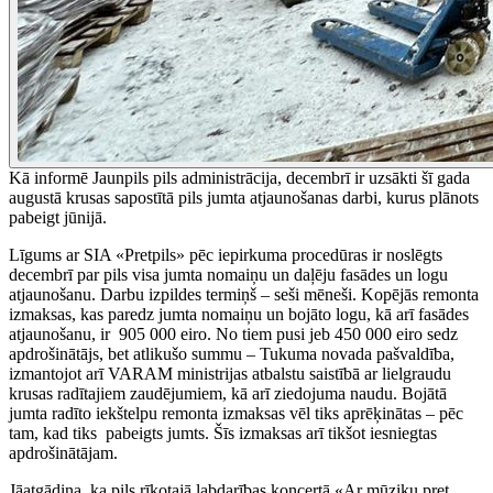
Kā informē Jaunpils pils administrācija, decembrī ir uzsākti šī gada
augustā krusas sapostītā pils jumta atjaunošanas darbi, kurus plānots
pabeigt jūnijā.
Līgums ar SIA «Pretpils» pēc iepirkuma procedūras ir noslēgts
decembrī par pils visa jumta nomaiņu un daļēju fasādes un logu
atjaunošanu. Darbu izpildes termiņš – seši mēneši. Kopējās remonta
izmaksas, kas paredz jumta nomaiņu un bojāto logu, kā arī fasādes
atjaunošanu, ir 905 000 eiro. No tiem pusi jeb 450 000 eiro sedz
apdrošinātājs, bet atlikušo summu – Tukuma novada pašvaldība,
izmantojot arī VARAM ministrijas atbalstu saistībā ar lielgraudu
krusas radītajiem zaudējumiem, kā arī ziedojuma naudu. Bojātā
jumta radīto iekštelpu remonta izmaksas vēl tiks aprēķinātas – pēc
tam, kad tiks pabeigts jumts. Šīs izmaksas arī tikšot iesniegtas
apdrošinātājam.
Jāatgādina, ka pils rīkotajā labdarības koncertā «Ar mūziku pret