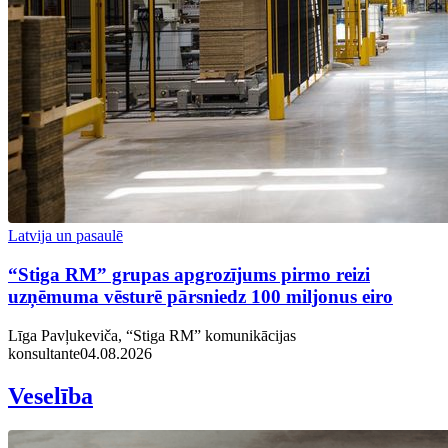
Latvija un pasaulē
“Stiga RM” grupas apgrozījums pirmo reizi
uzņēmuma vēsturē pārsniedz 100 miljonus eiro
Līga Pavļukeviča, “Stiga RM” komunikācijas
konsultante
04.08.2026
Veselība