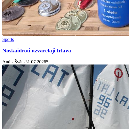
Sports
Noskaidroti uzvarētāji Irlavā
Andis Švāns
31.07.2026
5