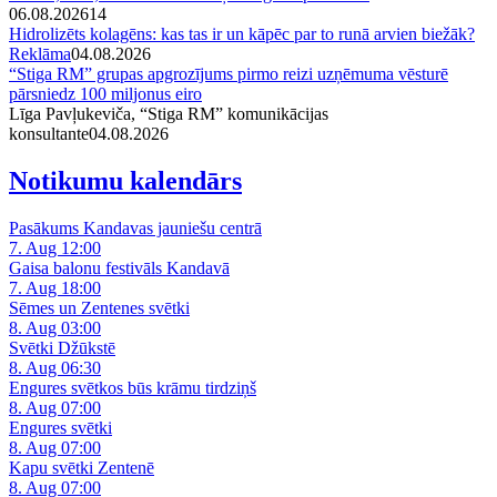
06.08.2026
14
Hidrolizēts kolagēns: kas tas ir un kāpēc par to runā arvien biežāk?
Reklāma
04.08.2026
“Stiga RM” grupas apgrozījums pirmo reizi uzņēmuma vēsturē
pārsniedz 100 miljonus eiro
Līga Pavļukeviča, “Stiga RM” komunikācijas
konsultante
04.08.2026
Notikumu kalendārs
Pasākums Kandavas jauniešu centrā
7. Aug 12:00
Gaisa balonu festivāls Kandavā
7. Aug 18:00
Sēmes un Zentenes svētki
8. Aug 03:00
Svētki Džūkstē
8. Aug 06:30
Engures svētkos būs krāmu tirdziņš
8. Aug 07:00
Engures svētki
8. Aug 07:00
Kapu svētki Zentenē
8. Aug 07:00