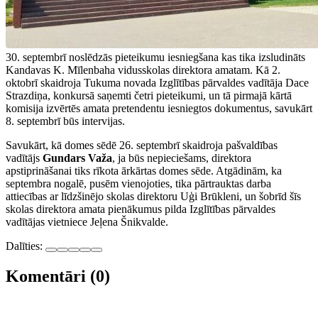
30. septembrī noslēdzās pieteikumu iesniegšana kas tika izsludināts
Kandavas K. Mīlenbaha vidusskolas direktora amatam. Kā 2.
oktobrī skaidroja Tukuma novada Izglītības pārvaldes vadītāja Dace
Strazdiņa, konkursā saņemti četri pieteikumi, un tā pirmajā kārtā
komisija izvērtēs amata pretendentu iesniegtos dokumentus, savukārt
8. septembrī būs intervijas.
Savukārt, kā domes sēdē 26. septembrī skaidroja pašvaldības
vadītājs
Gundars Važa
, ja būs nepieciešams, direktora
apstiprināšanai tiks rīkota ārkārtas domes sēde. Atgādinām, ka
septembra nogalē, pusēm vienojoties, tika pārtrauktas darba
attiecības ar līdzšinējo skolas direktoru Uģi Brūkleni, un šobrīd šīs
skolas direktora amata pienākumus pilda Izglītības pārvaldes
vadītājas vietniece Jeļena Šnikvalde.
Dalīties:
Komentāri (0)