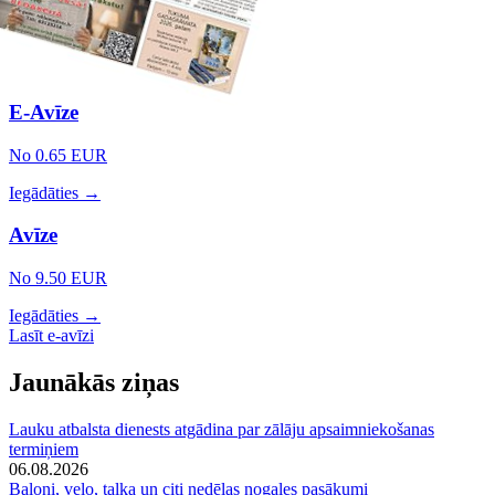
E-Avīze
No 0.65 EUR
Iegādāties →
Avīze
No 9.50 EUR
Iegādāties →
Lasīt e-avīzi
Jaunākās ziņas
Lauku atbalsta dienests atgādina par zālāju apsaimniekošanas
termiņiem
06.08.2026
Baloni, velo, talka un citi nedēļas nogales pasākumi