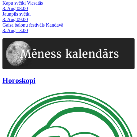
Kapu svētki Viesatās
8. Aug 08:00
Jaunpils svētki
8. Aug 09:00
Gaisa balonu festivāls Kandavā
8. Aug 13:00
Horoskopi