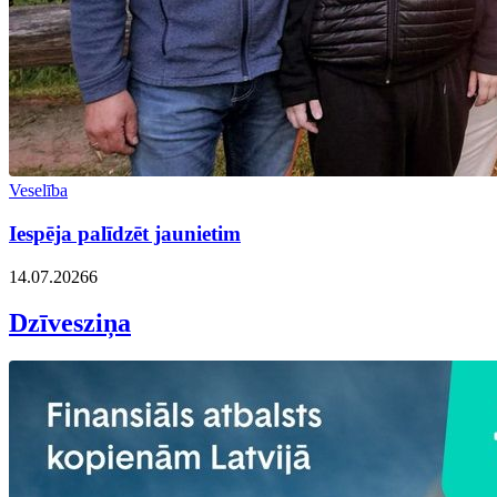
Veselība
Iespēja palīdzēt jaunietim
14.07.2026
6
Dzīvesziņa