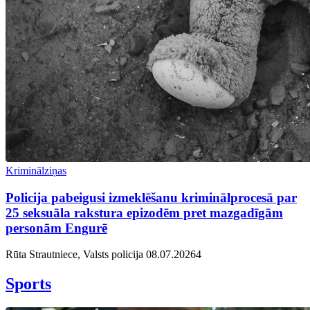
Kriminālziņas
Policija pabeigusi izmeklēšanu kriminālprocesā par
25 seksuāla rakstura epizodēm pret mazgadīgām
personām Engurē
Rūta Strautniece, Valsts policija
08.07.2026
4
Sports