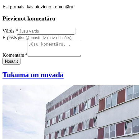
Esi pirmais, kas pievieno komentāru!
Pievienot komentāru
Confirm your email address
Vārds *
E-pasts
Komentārs *
Nosūtīt
Tukumā un novadā