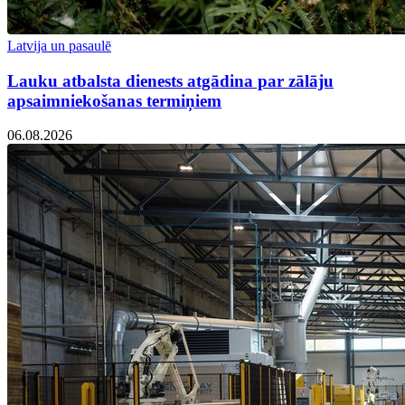
Latvija un pasaulē
Lauku atbalsta dienests atgādina par zālāju
apsaimniekošanas termiņiem
06.08.2026