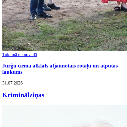
Tukumā un novadā
Jurģu ciemā atklāts atjaunotais rotaļu un atpūtas
laukums
31.07.2026
Kriminālziņas