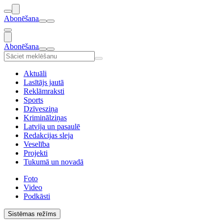
Abonēšana
Abonēšana
Aktuāli
Lasītājs jautā
Reklāmraksti
Sports
Dzīvesziņa
Kriminālziņas
Latvija un pasaulē
Redakcijas sleja
Veselība
Projekti
Tukumā un novadā
Foto
Video
Podkāsti
Sistēmas režīms