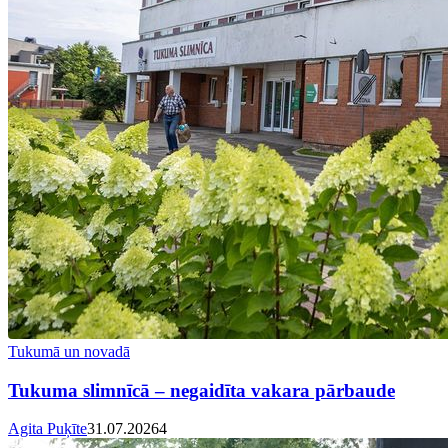
Tukumā un novadā
Tukuma slimnīcā – negaidīta vakara pārbaude
Agita Puķīte
31.07.2026
4