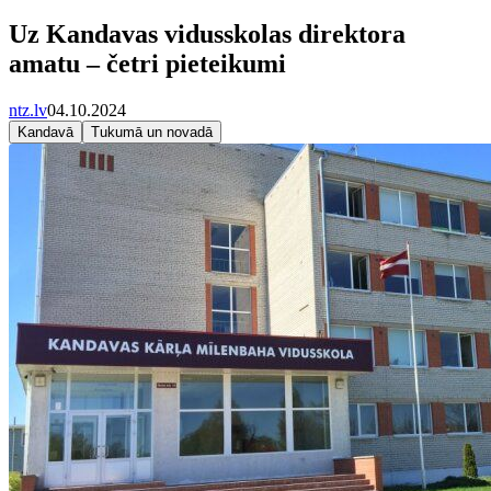
Uz Kandavas vidusskolas direktora
amatu – četri pieteikumi
ntz.lv
04.10.2024
Kandavā
Tukumā un novadā