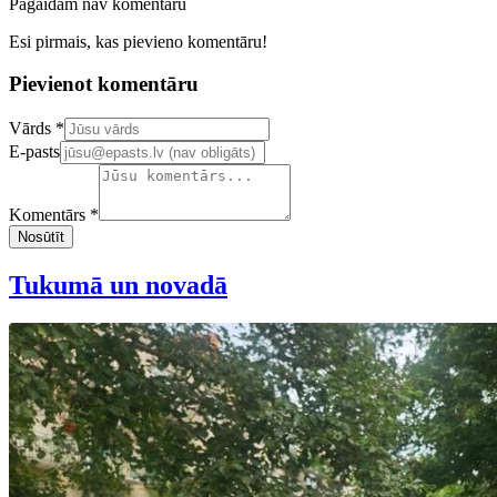
Pagaidām nav komentāru
Esi pirmais, kas pievieno komentāru!
Pievienot komentāru
Confirm your email address
Vārds *
E-pasts
Komentārs *
Nosūtīt
Tukumā un novadā