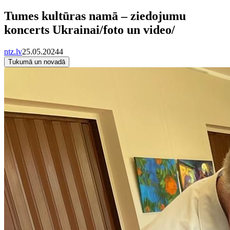
Tumes kultūras namā – ziedojumu
koncerts Ukrainai/foto un video/
ntz.lv
25.05.2024
4
Tukumā un novadā