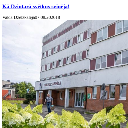
Kā Dzintarā svētkus svinēja!
Valda Dzelzkalēja
07.08.2026
1
8