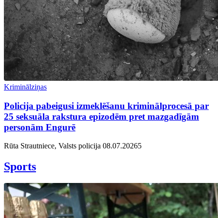
Kriminālziņas
Policija pabeigusi izmeklēšanu kriminālprocesā par
25 seksuāla rakstura epizodēm pret mazgadīgām
personām Engurē
Rūta Strautniece, Valsts policija
08.07.2026
5
Sports