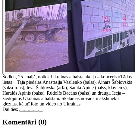
Šodien, 25. maijā, notiek Ukrainas atbalsta akcija – koncerts «Tādas
lietas». Tajā piedalās Anastasija Vasilenko (balss), Ainars Šablovskis
(saksofons), Ieva Šablovska (arfa), Sanita Apine (balss, klavieres),
Haralds Apinis (balss), Rūdolfs Bacāns (balss) un draugi. Ieeja –
ziedojums Ukrainas atbalstam. Skatāmas novada mākslinieku
gleznas, kā arī foto un video no Ukrainas.
Dalīties:
Komentāri (0)