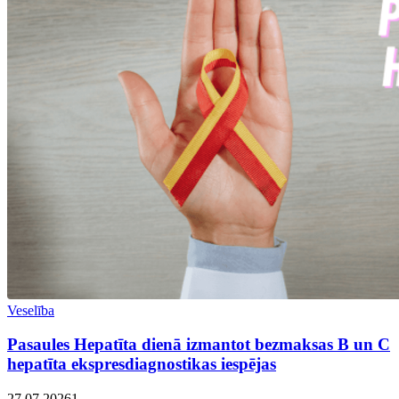
Veselība
Pasaules Hepatīta dienā izmantot bezmaksas B un C
hepatīta ekspresdiagnostikas iespējas
27.07.2026
1