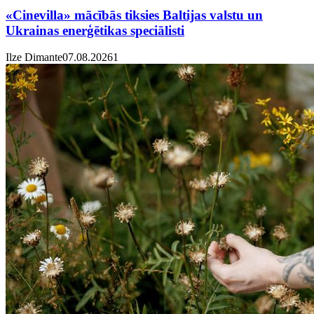
«Cinevilla» mācībās tiksies Baltijas valstu un
Ukrainas enerģētikas speciālisti
Ilze Dimante
07.08.2026
1