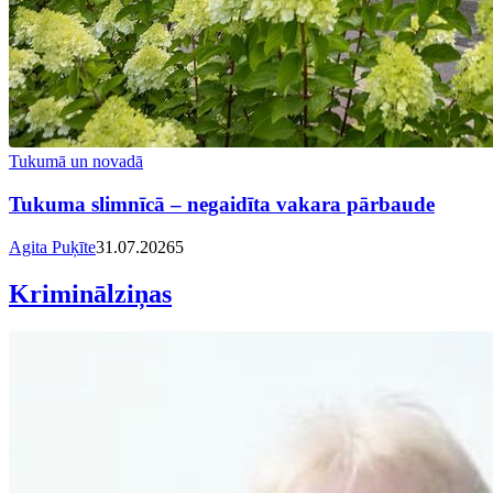
Tukumā un novadā
Tukuma slimnīcā – negaidīta vakara pārbaude
Agita Puķīte
31.07.2026
5
Kriminālziņas