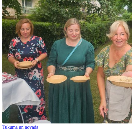
Tukumā un novadā