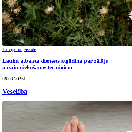
Latvija un pasaulē
Lauku atbalsta dienests atgādina par zālāju
apsaimniekošanas termiņiem
06.08.2026
1
Veselība