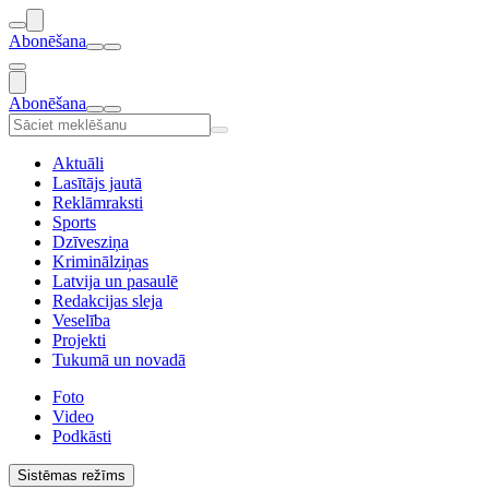
Abonēšana
Abonēšana
Aktuāli
Lasītājs jautā
Reklāmraksti
Sports
Dzīvesziņa
Kriminālziņas
Latvija un pasaulē
Redakcijas sleja
Veselība
Projekti
Tukumā un novadā
Foto
Video
Podkāsti
Sistēmas režīms