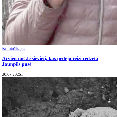
Kriminālziņas
Arvien meklē sievieti, kas pēdējo reizi redzēta
Jaunpils pusē
30.07.2026
1