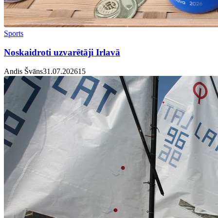
Sports
Noskaidroti uzvarētāji Irlavā
Andis Švāns
31.07.2026
1
5