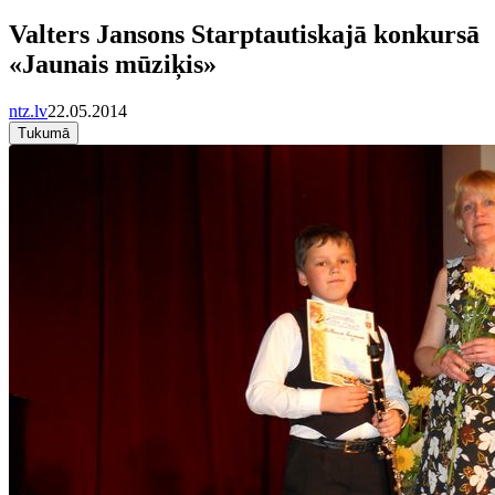
Valters Jansons Starptautiskajā konkursā
«Jaunais mūziķis»
ntz.lv
22.05.2014
Tukumā