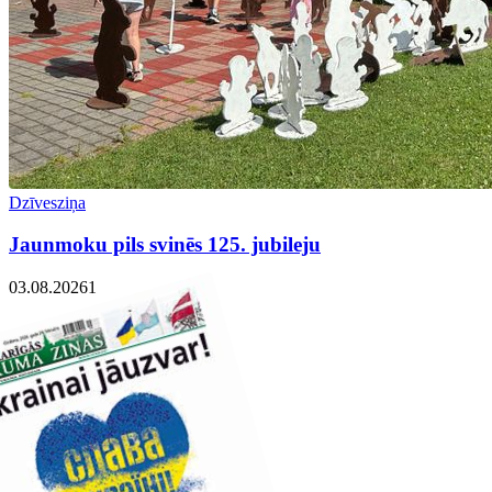
Dzīvesziņa
Jaunmoku pils svinēs 125. jubileju
03.08.2026
1