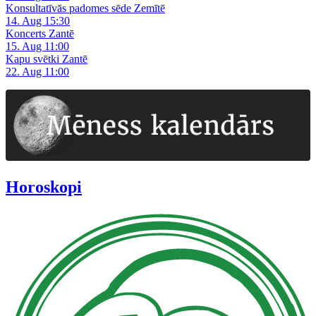
Konsultatīvās padomes sēde Zemītē
14. Aug 15:30
Koncerts Zantē
15. Aug 11:00
Kapu svētki Zantē
22. Aug 11:00
Horoskopi