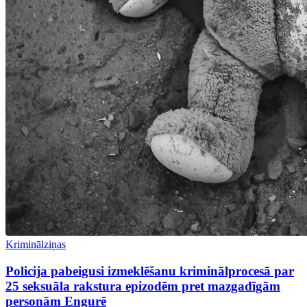
Kriminālziņas
Policija pabeigusi izmeklēšanu kriminālprocesā par
25 seksuāla rakstura epizodēm pret mazgadīgām
personām Engurē