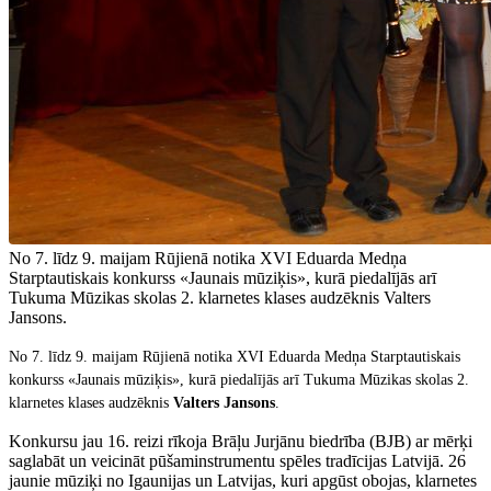
No 7. līdz 9. maijam Rūjienā notika XVI Eduarda Medņa
Starptautiskais konkurss «Jaunais mūziķis», kurā piedalījās arī
Tukuma Mūzikas skolas 2. klarnetes klases audzēknis Valters
Jansons.
No 7. līdz 9. maijam Rūjienā notika XVI Eduarda Medņa Starptautiskais
konkurss «Jaunais mūziķis», kurā piedalījās arī Tukuma Mūzikas skolas 2.
klarnetes klases audzēknis
Valters Jansons
.
Konkursu jau 16. reizi rīkoja Brāļu Jurjānu biedrība (BJB) ar mērķi
saglabāt un veicināt pūšaminstrumentu spēles tradīcijas Latvijā. 26
jaunie mūziķi no Igaunijas un Latvijas, kuri apgūst obojas, klarnetes