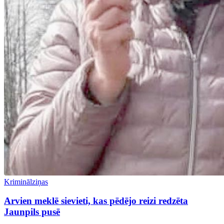
Kriminālziņas
Arvien meklē sievieti, kas pēdējo reizi redzēta
Jaunpils pusē