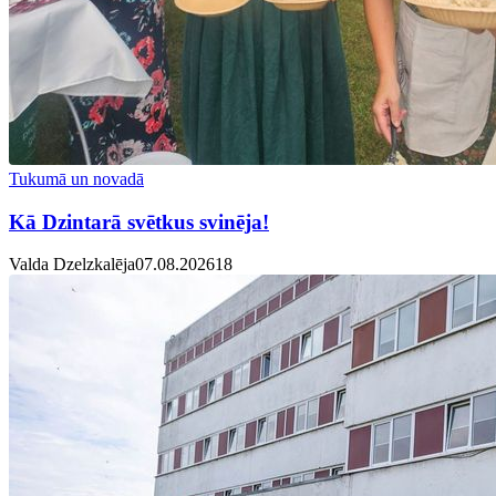
Tukumā un novadā
Kā Dzintarā svētkus svinēja!
Valda Dzelzkalēja
07.08.2026
1
8