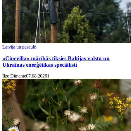
Latvija un pasaulē
«Cinevilla» mācībās tiksies Baltijas valstu un
Ukrainas enerģētikas speciālisti
Ilze Dimante
07.08.2026
1