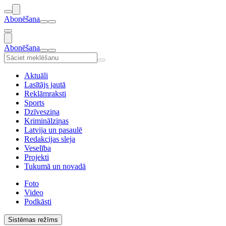
Abonēšana
Abonēšana
Aktuāli
Lasītājs jautā
Reklāmraksti
Sports
Dzīvesziņa
Kriminālziņas
Latvija un pasaulē
Redakcijas sleja
Veselība
Projekti
Tukumā un novadā
Foto
Video
Podkāsti
Sistēmas režīms