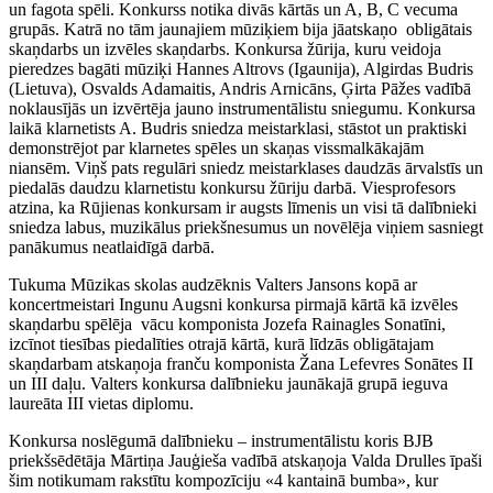
un fagota spēli. Konkurss notika divās kārtās un A, B, C vecuma
grupās. Katrā no tām jaunajiem mūziķiem bija jāatskaņo obligātais
skaņdarbs un izvēles skaņdarbs. Konkursa žūrija, kuru veidoja
pieredzes bagāti mūziķi Hannes Altrovs (Igaunija), Algirdas Budris
(Lietuva), Osvalds Adamaitis, Andris Arnicāns, Ģirta Pāžes vadībā
noklausījās un izvērtēja jauno instrumentālistu sniegumu. Konkursa
laikā klarnetists A. Budris sniedza meistarklasi, stāstot un praktiski
demonstrējot par klarnetes spēles un skaņas vissmalkākajām
niansēm. Viņš pats regulāri sniedz meistarklases daudzās ārvalstīs un
piedalās daudzu klarnetistu konkursu žūriju darbā. Viesprofesors
atzina, ka Rūjienas konkursam ir augsts līmenis un visi tā dalībnieki
sniedza labus, muzikālus priekšnesumus un novēlēja viņiem sasniegt
panākumus neatlaidīgā darbā.
Tukuma Mūzikas skolas audzēknis Valters Jansons kopā ar
koncertmeistari Ingunu Augsni konkursa pirmajā kārtā kā izvēles
skaņdarbu spēlēja vācu komponista Jozefa Rainagles Sonatīni,
izcīnot tiesības piedalīties otrajā kārtā, kurā līdzās obligātajam
skaņdarbam atskaņoja franču komponista Žana Lefevres Sonātes II
un III daļu. Valters konkursa dalībnieku jaunākajā grupā ieguva
laureāta III vietas diplomu.
Konkursa noslēgumā dalībnieku – instrumentālistu koris BJB
priekšsēdētāja Mārtiņa Jauģieša vadībā atskaņoja Valda Drulles īpaši
šim notikumam rakstītu kompozīciju «4 kantainā bumba», kur