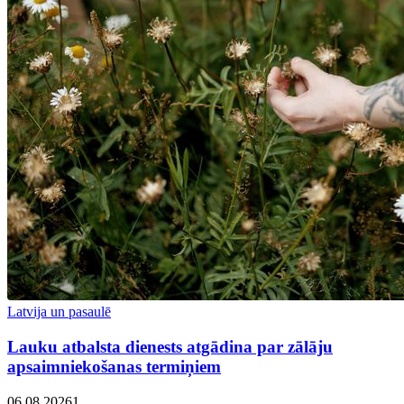
Latvija un pasaulē
Lauku atbalsta dienests atgādina par zālāju
apsaimniekošanas termiņiem
06.08.2026
1