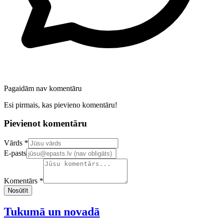
Pagaidām nav komentāru
Esi pirmais, kas pievieno komentāru!
Pievienot komentāru
Confirm your email address
Vārds *
E-pasts
Komentārs *
Nosūtīt
Tukumā un novadā