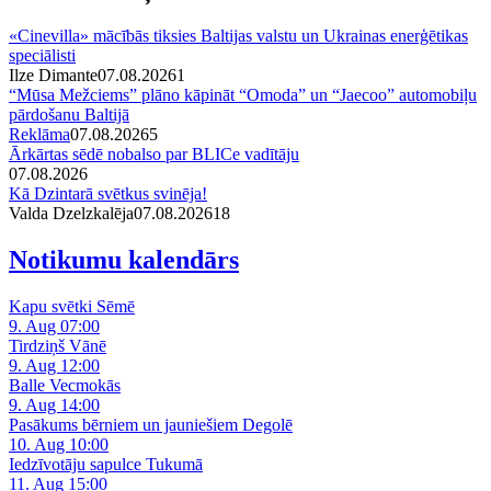
«Cinevilla» mācībās tiksies Baltijas valstu un Ukrainas enerģētikas
speciālisti
Ilze Dimante
07.08.2026
1
“Mūsa Mežciems” plāno kāpināt “Omoda” un “Jaecoo” automobiļu
pārdošanu Baltijā
Reklāma
07.08.2026
5
Ārkārtas sēdē nobalso par BLICe vadītāju
07.08.2026
Kā Dzintarā svētkus svinēja!
Valda Dzelzkalēja
07.08.2026
1
8
Notikumu kalendārs
Kapu svētki Sēmē
9. Aug 07:00
Tirdziņš Vānē
9. Aug 12:00
Balle Vecmokās
9. Aug 14:00
Pasākums bērniem un jauniešiem Degolē
10. Aug 10:00
Iedzīvotāju sapulce Tukumā
11. Aug 15:00