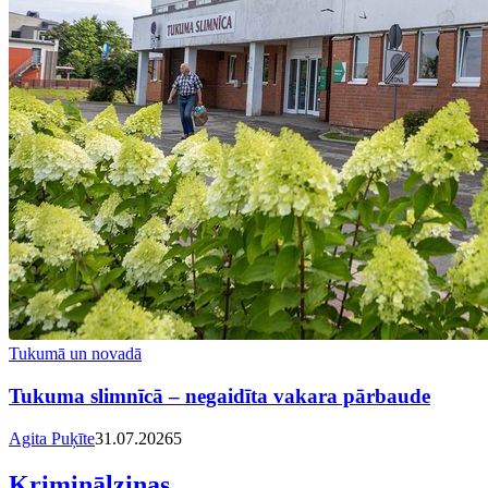
Tukumā un novadā
Tukuma slimnīcā – negaidīta vakara pārbaude
Agita Puķīte
31.07.2026
5
Kriminālziņas