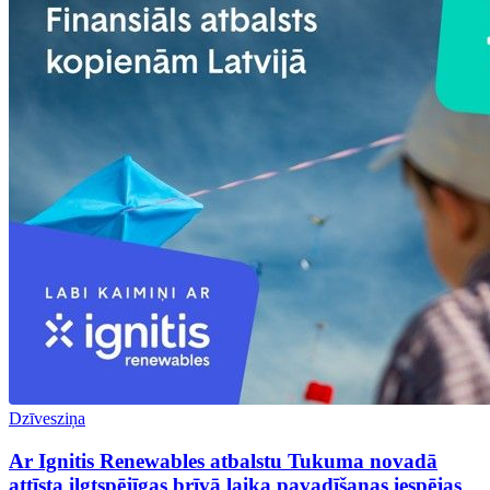
Dzīvesziņa
Ar Ignitis Renewables atbalstu Tukuma novadā
attīsta ilgtspējīgas brīvā laika pavadīšanas iespējas