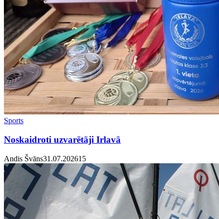
Sports
Noskaidroti uzvarētāji Irlavā
Andis Švāns
31.07.2026
1
5