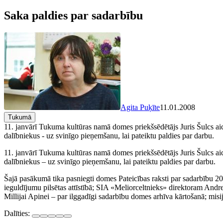
Saka paldies par sadarbību
Agita Puķīte
11.01.2008
Tukumā
11. janvārī Tukuma kultūras namā domes priekšsēdētājs Juris Šulcs aic
dalībniekus - uz svinīgo pieņemšanu, lai pateiktu paldies par darbu.
11. janvārī Tukuma kultūras namā domes priekšsēdētājs Juris Šulcs ai
dalībniekus – uz svinīgo pieņemšanu, lai pateiktu paldies par darbu.
Šajā pasākumā tika pasniegti domes Pateicības raksti par sadarbību 
ieguldījumu pilsētas attīstībā; SIA «Meliorceltnieks» direktoram Andr
Millijai Apinei – par ilggadīgi sadarbību domes arhīva kārtošanā; mi
Dalīties: