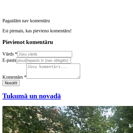
Pagaidām nav komentāru
Esi pirmais, kas pievieno komentāru!
Pievienot komentāru
Confirm your email address
Vārds *
E-pasts
Komentārs *
Nosūtīt
Tukumā un novadā