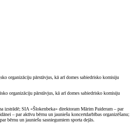
sko organizāciju pārstāvjus, kā arī domes sabiedrisko komisiju
sko organizāciju pārstāvjus, kā arī domes sabiedrisko komisiju
juma izstrādē; SIA «Šlokenbeka» direktoram Mārim Paideram – par
eidānei – par aktīvu bērnu un jauniešu koncertdarbības organizēšanu;
 par bērnu un jauniešu sasniegumiem sporta dejās.