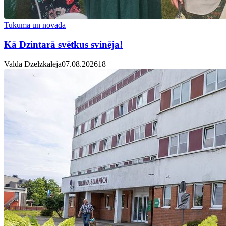
Tukumā un novadā
Kā Dzintarā svētkus svinēja!
Valda Dzelzkalēja
07.08.2026
1
8