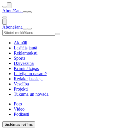
Abonēšana
Abonēšana
Aktuāli
Lasītājs jautā
Reklāmraksti
Sports
Dzīvesziņa
Kriminālziņas
Latvija un pasaulē
Redakcijas sleja
Veselība
Projekti
Tukumā un novadā
Foto
Video
Podkāsti
Sistēmas režīms