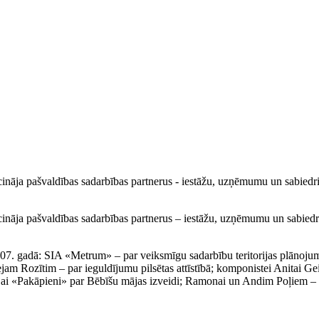
ināja pašvaldības sadarbības partnerus - iestāžu, uzņēmumu un sabiedri
cināja pašvaldības sadarbības partnerus – iestāžu, uzņēmumu un sabiedri
2007. gadā: SIA «Metrum» – par veiksmīgu sadarbību teritorijas plāno
ejam Rozītim – par ieguldījumu pilsētas attīstībā; komponistei Anitai G
sijai «Pakāpieni» par Bēbīšu mājas izveidi; Ramonai un Andim Poļiem –