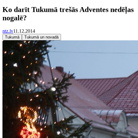
Ko darīt Tukumā trešās Adventes nedēļas
nogalē?
ntz.lv
11.12.2014
Tukumā
Tukumā un novadā