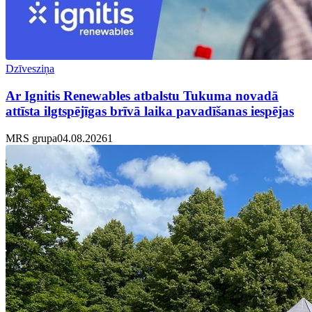
Dzīvesziņa
Ar Ignitis Renewables atbalstu Tukuma novadā
attīsta ilgtspējīgas brīvā laika pavadīšanas iespējas
MRS grupa
04.08.2026
1