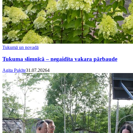
Tukumā un novadā
Tukuma slimnīcā – negaidīta vakara pārbaude
Agita Puķīte
31.07.2026
4