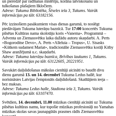
un pieredzē par radīšanas mistēriju, korāna latviskošanu un
tulkošanas plašajiem līkločiem.
Adrese: Tukuma Bibliotēka, Šēseles iela 3, Tukums. Vairāk
informācijas pa tālr. 63182156.
Pēc izzinošiem pasākumiem visas dienas garumā, to noslēgt
piedāvājam Tukuma luterāņu baznīcā. Tur
17:00
koncertēs Tukuma
pilsētas Kultūras nama skolotāju koris «Vanema». Programmā –
Adventa un Ziemassvētku laika dažādu autoru skaņdarbi. A. Perts
«Bogoroditse Devo», A. Perts «Alleluia – Tropus», U. Sisasks
«Kiitkem sudamest Mariat», tradicionālie Ziemassvētku korāļi Kitby
Shaw aranžējumā u.c. skaņdarbi.
Adrese: Tukuma luterāņu baznīca, Brīvības laukums 1, Tukums.
Vairāk informācijas pa tālr. 63122605, 20221951.
Savukārt daiļslidošanas mākslas cienītāji aicināti to baudīt divu
dienu garumā
13. un 14. decembrī
Tukuma Ledus hallē, kur
norisināsies Latvijas čempionāts daiļslidošanā. Skatītājiem ieeja –
bez maksas.
Adrese: Tukuma Ledus halle, Stadiona iela 3, Tukums. Vairāk
informācijas pa tālr. 63107470.
Svētdien,
14. decembrī, 11.00
mūzikas cienītāji aicināti uz Tukuma
pilsētas kultūras namu, kur topošie mūzikas profesionāļi no Yamahas
mūzikas skolas savas jaunapgūtās prasmes rādīs Ziemassvētku