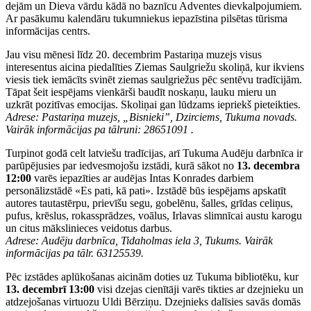
dejām un Dieva vārdu kādā no baznīcu Adventes dievkalpojumiem.
Ar pasākumu kalendāru tukumniekus iepazīstina pilsētas tūrisma
informācijas centrs.
Jau visu mēnesi līdz 20. decembrim Pastariņa muzejs visus
interesentus aicina piedalīties Ziemas Saulgriežu skoliņā, kur ikviens
viesis tiek iemācīts svinēt ziemas saulgriežus pēc sentēvu tradīcijām.
Tāpat šeit iespējams vienkārši baudīt noskaņu, lauku mieru un
uzkrāt pozitīvas emocijas. Skoliņai gan lūdzams iepriekš pieteikties.
Adrese: Pastariņa muzejs, „Bisnieki”, Dzirciems, Tukuma novads.
Vairāk informācijas pa tālruni: 28651091 .
Turpinot godā celt latviešu tradīcijas, arī Tukuma Audēju darbnīca ir
parūpējusies par iedvesmojošu izstādi, kurā sākot no
13. decembra
12:00
varēs iepazīties ar audējas Intas Konrades darbiem
personālizstādē «Es pati, kā pati». Izstādē būs iespējams apskatīt
autores tautastērpu, prievīšu segu, gobelēnu, šalles, grīdas celiņus,
pufus, krēslus, rokassprādzes, voālus, Irlavas slimnīcai austu karogu
un citus mākslinieces veidotus darbus.
Adrese: Audēju darbnīca, Tidaholmas iela 3, Tukums. Vairāk
informācijas pa tālr. 63125539.
Pēc izstādes aplūkošanas aicinām doties uz Tukuma bibliotēku, kur
13. decembrī 13:00
visi dzejas cienītāji varēs tikties ar dzejnieku un
atdzejošanas virtuozu Uldi Bērziņu. Dzejnieks dalīsies savās domās