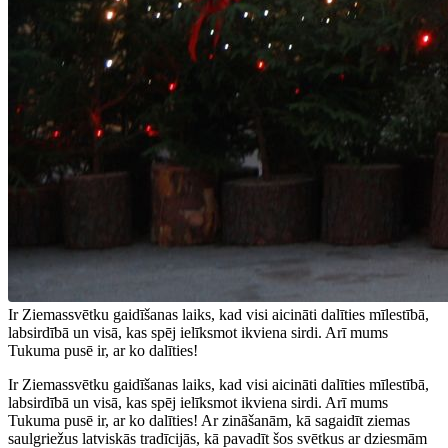
Ir Ziemassvētku gaidīšanas laiks, kad visi aicināti dalīties mīlestībā,
labsirdībā un visā, kas spēj ielīksmot ikviena sirdi. Arī mums
Tukuma pusē ir, ar ko dalīties!
Ir Ziemassvētku gaidīšanas laiks, kad visi aicināti dalīties mīlestībā,
labsirdībā un visā, kas spēj ielīksmot ikviena sirdi. Arī mums
Tukuma pusē ir, ar ko dalīties! Ar zināšanām, kā sagaidīt ziemas
saulgriežus latviskās tradīcijās, kā pavadīt šos svētkus ar dziesmām