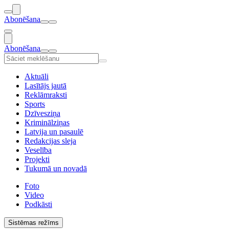
Abonēšana
Abonēšana
Aktuāli
Lasītājs jautā
Reklāmraksti
Sports
Dzīvesziņa
Kriminālziņas
Latvija un pasaulē
Redakcijas sleja
Veselība
Projekti
Tukumā un novadā
Foto
Video
Podkāsti
Sistēmas režīms