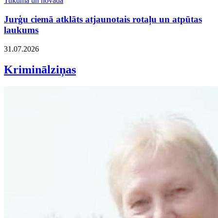
Tukumā un novadā
Jurģu ciemā atklāts atjaunotais rotaļu un atpūtas
laukums
31.07.2026
Kriminālziņas