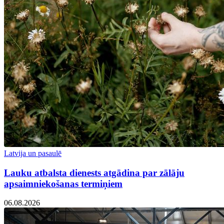
Latvija un pasaulē
Lauku atbalsta dienests atgādina par zālāju
apsaimniekošanas termiņiem
06.08.2026