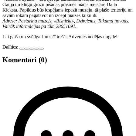
Gauja un klūgu grozu pīšanas prasmes mācīs meistare Daila
Kieksta. Papildus būs iespējams iepazīt muzeju, tā plašo teritoriju un
savām rokām pagatavot un izcept maizes kukulīti.
Adrese: Pastariņa muzejs, «Bisnieki», Dzirciems, Tukuma novads.
Vairāk informācijas pa tālr. 28651091.
Lai gaiša un svētīga Jums šī trešās Adventes nedēļas nogale!
Dalīties:
Komentāri (0)