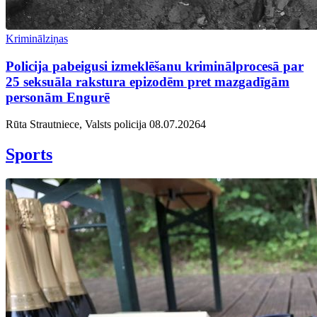
Kriminālziņas
Policija pabeigusi izmeklēšanu kriminālprocesā par
25 seksuāla rakstura epizodēm pret mazgadīgām
personām Engurē
Rūta Strautniece, Valsts policija
08.07.2026
4
Sports