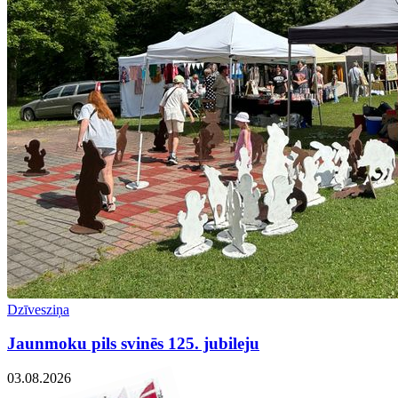
Dzīvesziņa
Jaunmoku pils svinēs 125. jubileju
03.08.2026