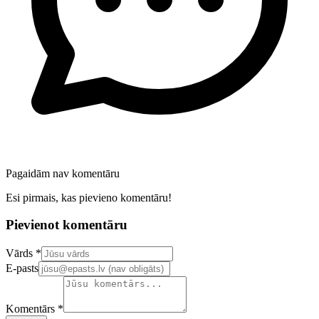
Pagaidām nav komentāru
Esi pirmais, kas pievieno komentāru!
Pievienot komentāru
Confirm your email address
Vārds *
E-pasts
Komentārs *