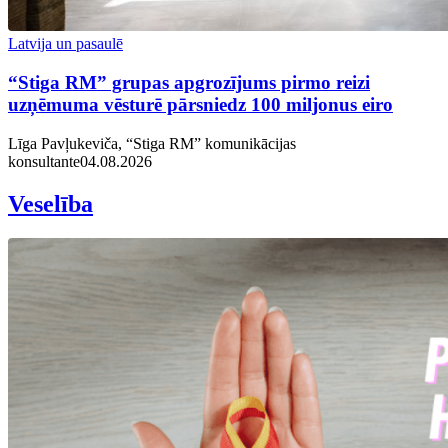
Latvija un pasaulē
“Stiga RM” grupas apgrozījums pirmo reizi
uzņēmuma vēsturē pārsniedz 100 miljonus eiro
Līga Pavļukeviča, “Stiga RM” komunikācijas
konsultante
04.08.2026
Veselība