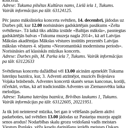
koncertā.
Adrese: Tukuma pilsētas Kultūras nams, Lielā iela 1, Tukums.
Vairāk informācijas pa tālr. 63124125.
Pēc jauno mākslinieku koncerta svētdien,
14. decembrī,
jādodas uz
Durbes pilī, kur
12.00
norisināsies gadskārtējais pasākums «Zelta
svētdiena». Tā laikā tiks atklāta izstāde «Baltijas māksla», pasniegtas
gadskārtējās balvas «Tukuma muzeja nagla 2014», kā arī Latvijas
Mākslas akadēmijas Mākslas vēstures institūts prezentēs Latvijas
mākslas vēstures 4. sējumu «Neoromantiskā modernisma periods».
Norisināsies arī klasiskās mūzikas koncerts.
Adrese: Durbes pils, M. Parka iela 7, Tukums. Vairāk informācijas
pa tālr. 63122633
Svētdienas koncertu dažādībai vēl
13.00
aicinām apmeklēt Tukuma
luterāņu baznīcu, kur, 3. Adventi atzīmējot, muzicēs Boļeslava
Voļaka brāsbends. Adventes koncertā skanēs senas kanconas, korāļi,
ričerkāri, svītas, kā arī tradicionālās Adventes un Ziemassvētku laika
melodijas.
Adrese: Tukuma luterāņu baznīca, Brīvības laukums 1, Tukums.
Vairāk informācijas pa tālr. 63122605, 20221951.
Ja tik ļoti neinteresē mūzika, bet gan ir vēlēšanās pašiem aktīvi
padarboties, tad svētdien
13.00
jādodas uz Pastariņa muzeju apgūt
senos arodus! Nodarbības skalu grozu veidošanā vadīs meistars
Viesturs Puplaks, vēžu ķeseļu darināšanu ierādīs meistars Oskars