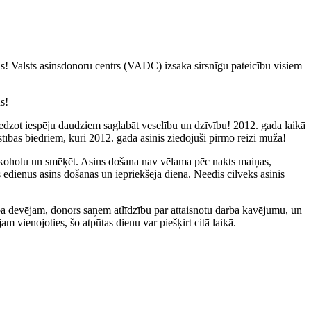
s! Valsts asinsdonoru centrs (VADC) izsaka sirsnīgu pateicību visiem
s!
edzot iespēju daudziem saglabāt veselību un dzīvību! 2012. gada laikā
ības biedriem, kuri 2012. gadā asinis ziedojuši pirmo reizi mūžā!
lkoholu un smēķēt. Asins došana nav vēlama pēc nakts maiņas,
 ēdienus asins došanas un iepriekšējā dienā. Neēdis cilvēks asinis
 devējam, donors saņem atlīdzību par attaisnotu darba kavējumu, un
 vienojoties, šo atpūtas dienu var piešķirt citā laikā.