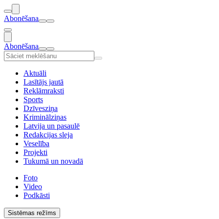
Abonēšana
Abonēšana
Aktuāli
Lasītājs jautā
Reklāmraksti
Sports
Dzīvesziņa
Kriminālziņas
Latvija un pasaulē
Redakcijas sleja
Veselība
Projekti
Tukumā un novadā
Foto
Video
Podkāsti
Sistēmas režīms