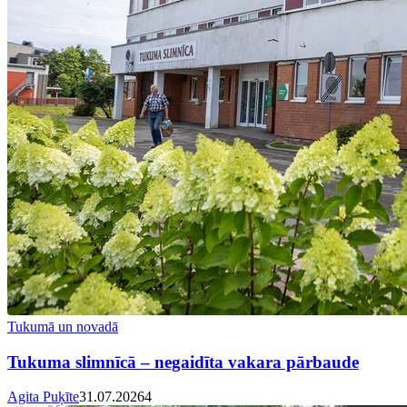
Tukumā un novadā
Tukuma slimnīcā – negaidīta vakara pārbaude
Agita Puķīte
31.07.2026
4