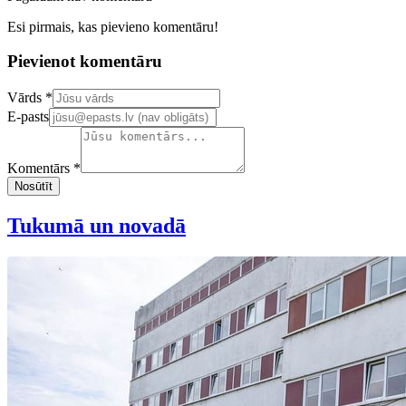
Esi pirmais, kas pievieno komentāru!
Pievienot komentāru
Confirm your email address
Vārds *
E-pasts
Komentārs *
Nosūtīt
Tukumā un novadā