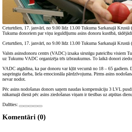
Ceturtdien, 17. janvārī, no 9.00 līdz 13.00 Tukuma Sarkanajā Krustā
Tukuma donoriem par viņu ieguldījumu asins donoru kustībā, tādējādi
Ceturtdien, 17. janvārī, no 9.00 līdz 13.00 Tukuma Sarkanajā Krustā
Valsts asinsdonoru centrs (VADC) izsaka sirsnīgu pateicību visiem Tu
uz Tukumu VADC organizēja trīs izbraukumus. To laikā donori ziedojuš
VADC atgādina, ka par donoru var kļūt vecumā no 18 – 65 gadiem. Don
saspringta darba, liela emocionāla pārdzīvojuma. Pirms asins nodošanas
nevar nodot.
Pēc asins nodošanas donors saņem naudas kompensāciju 3 LVL pusdien
nākamajā dienā pēc asins ziedošanas viņam ir tiesības uz atpūtas dienu
Dalīties:
Komentāri (0)