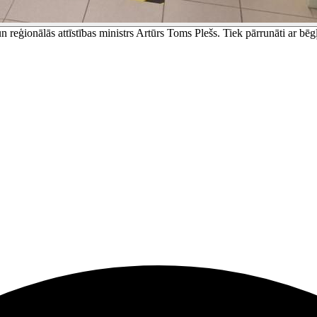
ģionālās attīstības ministrs Artūrs Toms Plešs. Tiek pārrunāti ar bēgļiem