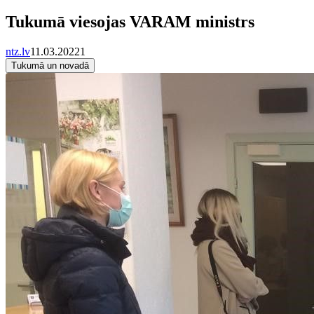
Tukumā viesojas VARAM ministrs
ntz.lv
11.03.2022
1
Tukumā un novadā