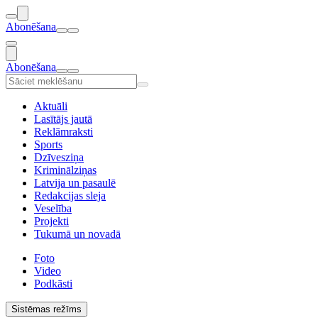
Abonēšana
Abonēšana
Aktuāli
Lasītājs jautā
Reklāmraksti
Sports
Dzīvesziņa
Kriminālziņas
Latvija un pasaulē
Redakcijas sleja
Veselība
Projekti
Tukumā un novadā
Foto
Video
Podkāsti
Sistēmas režīms