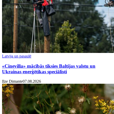
Latvija un pasaulē
«Cinevilla» mācībās tiksies Baltijas valstu un
Ukrainas enerģētikas speciālisti
Ilze Dimante
07.08.2026