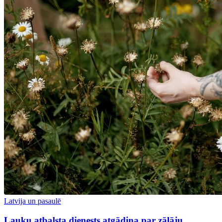
Latvija un pasaulē
Lauku atbalsta dienests atgādina par zālāju