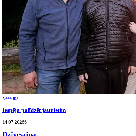
Veselība
Iespēja palīdzēt jaunietim
14.07.2026
6
Dzīvesziņa