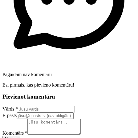
Pagaidām nav komentāru
Esi pirmais, kas pievieno komentāru!
Pievienot komentāru
Confirm your email address
Vārds *
E-pasts
Komentārs *