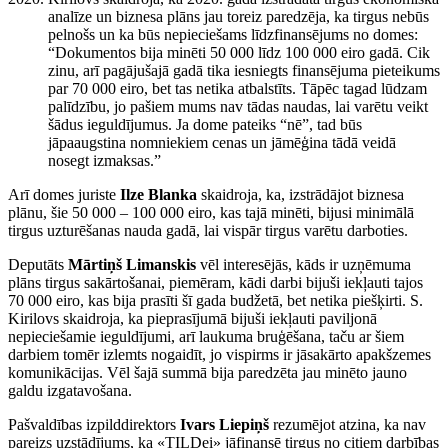
analīze un biznesa plāns jau toreiz paredzēja, ka tirgus nebūs
pelnošs un ka būs nepieciešams līdzfinansējums no domes:
“Dokumentos bija minēti 50 000 līdz 100 000 eiro gadā. Cik
zinu, arī pagājušajā gadā tika iesniegts finansējuma pieteikums
par 70 000 eiro, bet tas netika atbalstīts. Tāpēc tagad lūdzam
palīdzību, jo pašiem mums nav tādas naudas, lai varētu veikt
šādus ieguldījumus. Ja dome pateiks “nē”, tad būs
jāpaaugstina nomniekiem cenas un jāmēģina tādā veidā
nosegt izmaksas.”
Arī domes juriste
Ilze Blanka
skaidroja, ka, izstrādājot biznesa
plānu, šie 50 000 – 100 000 eiro, kas tajā minēti, bijusi minimālā
tirgus uzturēšanas nauda gadā, lai vispār tirgus varētu darboties.
Deputāts
Mārtiņš Limanskis
vēl interesējās, kāds ir uzņēmuma
plāns tirgus sakārtošanai, piemēram, kādi darbi bijuši iekļauti tajos
70 000 eiro, kas bija prasīti šī gada budžetā, bet netika piešķirti. S.
Kirilovs skaidroja, ka pieprasījumā bijuši iekļauti paviljonā
nepieciešamie ieguldījumi, arī laukuma bruģēšana, taču ar šiem
darbiem tomēr izlemts nogaidīt, jo vispirms ir jāsakārto apakšzemes
komunikācijas. Vēl šajā summā bija paredzēta jau minēto jauno
galdu izgatavošana.
Pašvaldības izpilddirektors
Ivars Liepiņš
rezumējot atzina, ka nav
pareizs uzstādījums, ka «TILDei» jāfinansē tirgus no citiem darbības