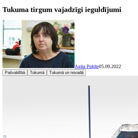
Tukuma tirgum vajadzīgi ieguldījumi
Agita Puķīte
05.09.2022
Pašvaldībā
Tukumā
Tukumā un novadā