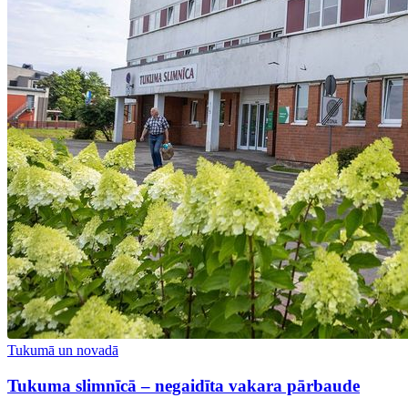
Tukumā un novadā
Tukuma slimnīcā – negaidīta vakara pārbaude