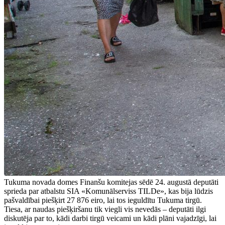
Tukuma novada domes Finanšu komitejas sēdē 24. augustā deputāti
sprieda par atbalstu SIA «Komunālserviss TILDe», kas bija lūdzis
pašvaldībai piešķirt 27 876 eiro, lai tos ieguldītu Tukuma tirgū.
Tiesa, ar naudas piešķiršanu tik viegli vis nevedās – deputāti ilgi
diskutēja par to, kādi darbi tirgū veicami un kādi plāni vajadzīgi, lai