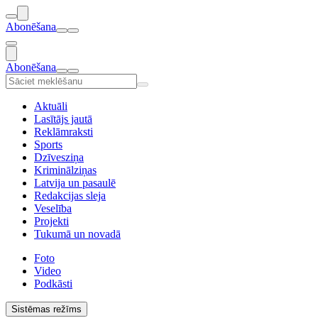
Abonēšana
Abonēšana
Aktuāli
Lasītājs jautā
Reklāmraksti
Sports
Dzīvesziņa
Kriminālziņas
Latvija un pasaulē
Redakcijas sleja
Veselība
Projekti
Tukumā un novadā
Foto
Video
Podkāsti
Sistēmas režīms