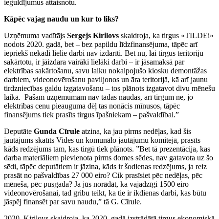
ieguldījumus attaisnotu.
Kāpēc vajag naudu un kur to liks?
Uzņēmuma vadītājs
Sergejs Kirilovs
skaidroja, ka tirgus «TILDEi»
nodots 2020. gadā, bet – bez papildu līdzfinansējuma, tāpēc arī
iepriekš nekādi lielie darbi nav izdarīti. Bet nu, lai tirgus teritoriju
sakārtotu, ir jāizdara vairāki lielāki darbi – ir jāsamaksā par
elektrības sakārtošanu, savu laiku nokalpojušo kiosku demontāžas
darbiem, videonovērošanu paviljonos un āra teritorijā, kā arī jaunu
tirdzniecības galdu izgatavošanu – tos plānots izgatavot divu mēnešu
laikā. Pašam uzņēmumam nav tādas naudas, arī tirgum ne, jo
elektrības cenu pieauguma dēļ tas nonācis mīnusos, tāpēc
finansējums tiek prasīts tirgus īpašniekam – pašvaldībai.”
Deputāte
Gunda Cīrule
atzina, ka jau pirms nedēļas, kad šis
jautājums skatīts Vides un komunālo jautājumu komitejā, prasīts
kāds redzējums tam, kas tirgū tiek plānots. ”Bet tā prezentācija, kas
darba materiāliem pievienota pirms domes sēdes, nav gatavota uz šo
sēdi, tāpēc deputātiem ir jāzina, kāds ir šodienas redzējums, ja reiz
prasāt no pašvaldības 27 000 eiro? Cik prasīsiet pēc nedēļas, pēc
mēneša, pēc pusgada? Ja jūs norādāt, ka vajadzīgi 1500 eiro
videonovērošanai, tad gribu teikt, ka tie ir ikdienas darbi, kas būtu
jāspēj finansēt par savu naudu,” tā G. Cīrule.
Kirilovs skaidroja, ka 2020. gadā izstrādātā tirgus ekonomiskā