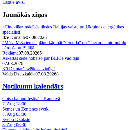
Lasīt e-avīzi
Jaunākās ziņas
«Cinevilla» mācībās tiksies Baltijas valstu un Ukrainas enerģētikas
speciālisti
Ilze Dimante
07.08.2026
“Mūsa Mežciems” plāno kāpināt “Omoda” un “Jaecoo” automobiļu
pārdošanu Baltijā
Reklāma
07.08.2026
5
Ārkārtas sēdē nobalso par BLICe vadītāju
07.08.2026
Kā Dzintarā svētkus svinēja!
Valda Dzelzkalēja
07.08.2026
8
Notikumu kalendārs
Gaisa balonu festivāls Kandavā
7. Aug 18:00
Sēmes un Zentenes svētki
8. Aug 03:00
Svētki Džūkstē
8. Aug 06:30
Engures svētkos būs krāmu tirdziņš