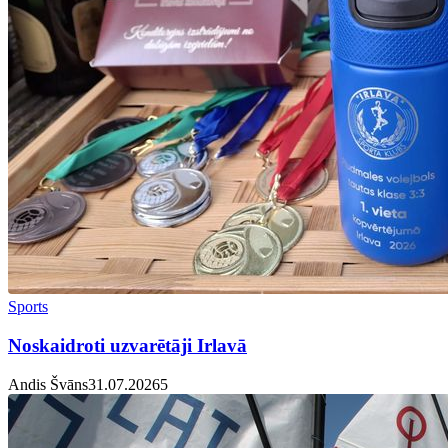
Sports
Noskaidroti uzvarētāji Irlavā
Andis Švāns
31.07.2026
5