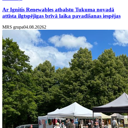
Ar Ignitis Renewables atbalstu Tukuma novadā
attīsta ilgtspējīgas brīvā laika pavadīšanas iespējas
MRS grupa
04.08.2026
2