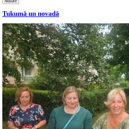
Nosūtīt
Tukumā un novadā