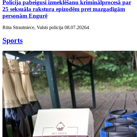
Policija pabeigusi izmeklēšanu kriminālprocesā par
25 seksuāla rakstura epizodēm pret mazgadīgām
personām Engurē
Rūta Strautniece, Valsts policija
08.07.2026
4
Sports