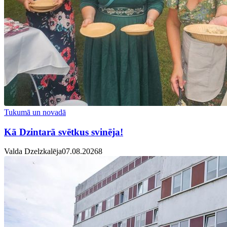
Tukumā un novadā
Kā Dzintarā svētkus svinēja!
Valda Dzelzkalēja
07.08.2026
8