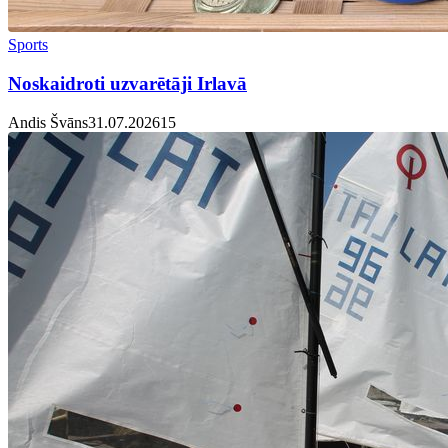
Sports
Noskaidroti uzvarētāji Irlavā
Andis Švāns
31.07.2026
1
5