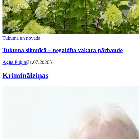
Tukumā un novadā
Tukuma slimnīcā – negaidīta vakara pārbaude
Agita Puķīte
31.07.2026
5
Kriminālziņas