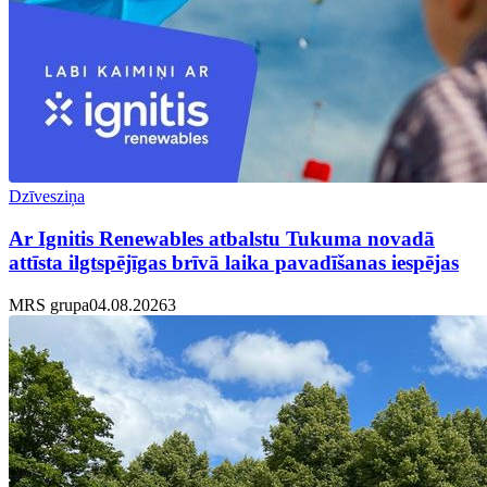
Dzīvesziņa
Ar Ignitis Renewables atbalstu Tukuma novadā
attīsta ilgtspējīgas brīvā laika pavadīšanas iespējas
MRS grupa
04.08.2026
3