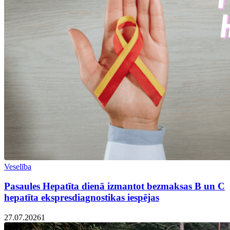
Veselība
Pasaules Hepatīta dienā izmantot bezmaksas B un C
hepatīta ekspresdiagnostikas iespējas
27.07.2026
1