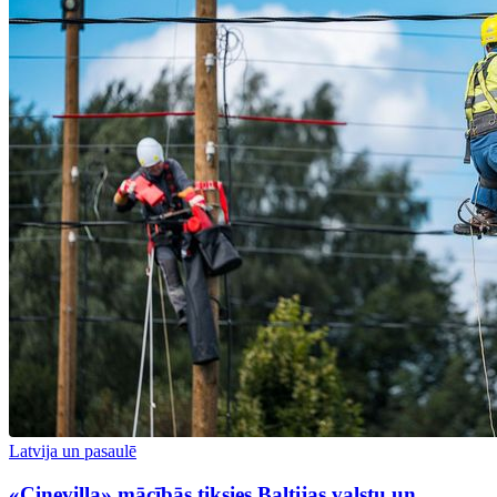
Latvija un pasaulē
«Cinevilla» mācībās tiksies Baltijas valstu un