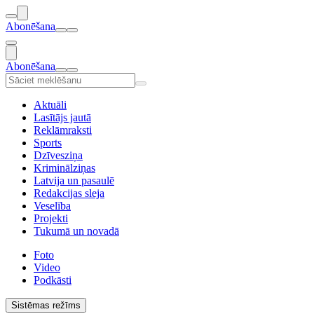
Abonēšana
Abonēšana
Aktuāli
Lasītājs jautā
Reklāmraksti
Sports
Dzīvesziņa
Kriminālziņas
Latvija un pasaulē
Redakcijas sleja
Veselība
Projekti
Tukumā un novadā
Foto
Video
Podkāsti
Sistēmas režīms