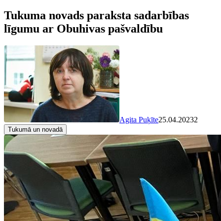
Tukuma novads paraksta sadarbības
līgumu ar Obuhivas pašvaldību
Agita Puķīte
25.04.2023
2
Tukumā un novadā