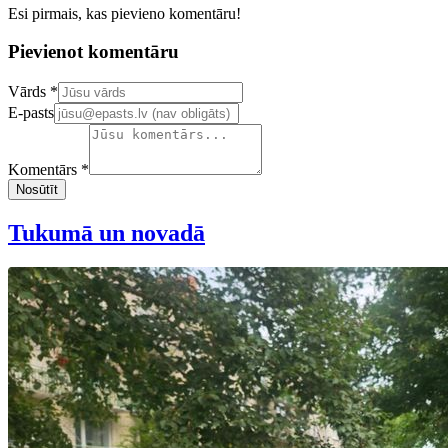
Esi pirmais, kas pievieno komentāru!
Pievienot komentāru
Confirm your email address
Vārds *
E-pasts
Komentārs *
Nosūtīt
Tukumā un novadā