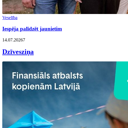
Veselība
Iespēja palīdzēt jaunietim
14.07.2026
7
Dzīvesziņa