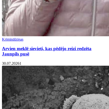
Kriminālziņas
Arvien meklē sievieti, kas pēdējo reizi redzēta
Jaunpils pusē
30.07.2026
1