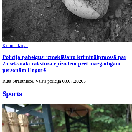
Kriminālziņas
Policija pabeigusi izmeklēšanu kriminālprocesā par
25 seksuāla rakstura epizodēm pret mazgadīgām
personām Engurē
Rūta Strautniece, Valsts policija
08.07.2026
5
Sports