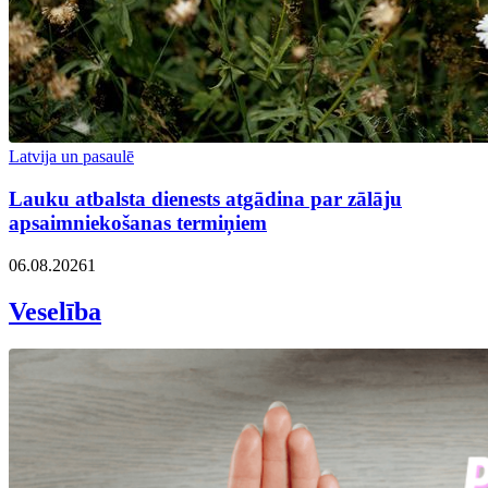
Latvija un pasaulē
Lauku atbalsta dienests atgādina par zālāju
apsaimniekošanas termiņiem
06.08.2026
1
Veselība