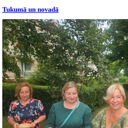
Tukumā un novadā