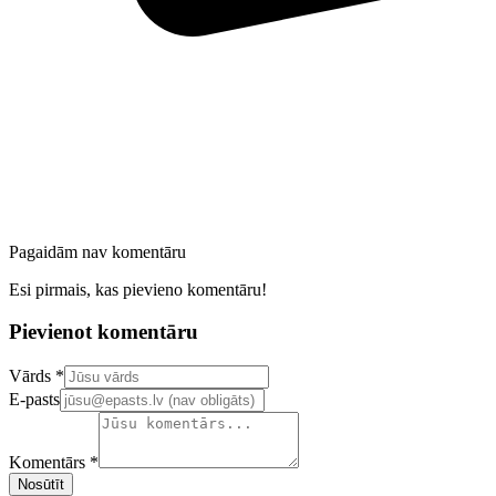
Pagaidām nav komentāru
Esi pirmais, kas pievieno komentāru!
Pievienot komentāru
Confirm your email address
Vārds *
E-pasts
Komentārs *
Nosūtīt