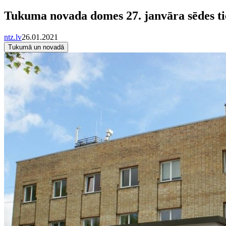
Tukuma novada domes 27. janvāra sēdes ti
ntz.lv
26.01.2021
Tukumā un novadā