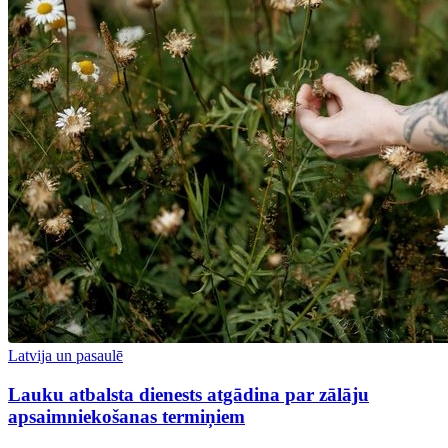
Latvija un pasaulē
Lauku atbalsta dienests atgādina par zālāju
apsaimniekošanas termiņiem