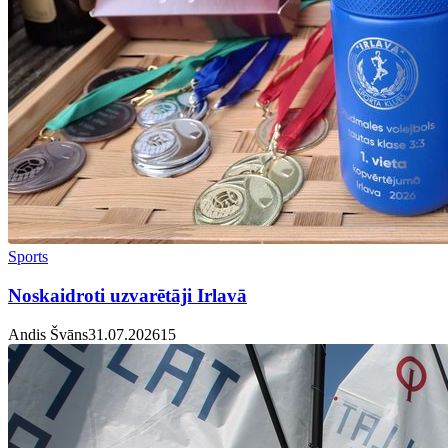
Sports
Noskaidroti uzvarētāji Irlavā
Andis Švāns
31.07.2026
1
5