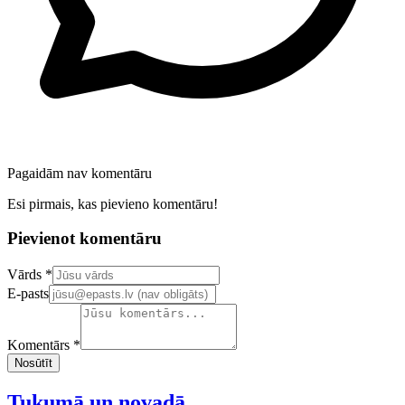
Pagaidām nav komentāru
Esi pirmais, kas pievieno komentāru!
Pievienot komentāru
Confirm your email address
Vārds *
E-pasts
Komentārs *
Nosūtīt
Tukumā un novadā