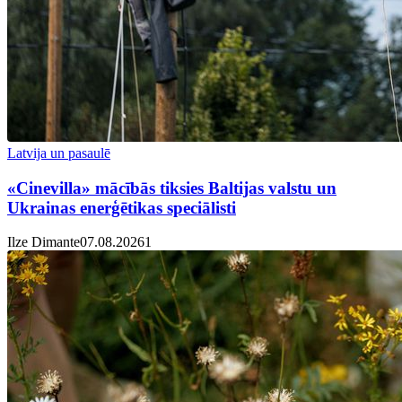
Latvija un pasaulē
«Cinevilla» mācībās tiksies Baltijas valstu un
Ukrainas enerģētikas speciālisti
Ilze Dimante
07.08.2026
1