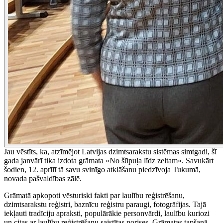
Jau vēstīts, ka, atzīmējot Latvijas dzimtsarakstu sistēmas simtgadi, šī
gada janvārī tika izdota grāmata «No šūpuļa līdz zeltam». Savukārt
šodien, 12. aprīlī tā savu svinīgo atklāšanu piedzīvoja Tukumā,
novada pašvaldības zālē.
Grāmatā apkopoti vēsturiski fakti par laulību reģistrēšanu,
dzimtsarakstu reģistri, baznīcu reģistru paraugi, fotogrāfijas. Tajā
iekļauti tradīciju apraksti, populārākie personvārdi, laulību kuriozi
un citas ar laulību reģistrēšanu saistītas norises. Grāmatas tapšanā