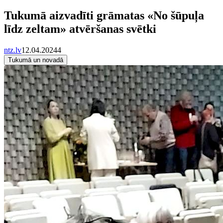
Tukumā aizvadīti grāmatas «No šūpuļa
līdz zeltam» atvēršanas svētki
ntz.lv
12.04.2024
4
Tukumā un novadā