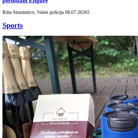
personām Engurē
Rūta Strautniece, Valsts policija
08.07.2026
5
Sports