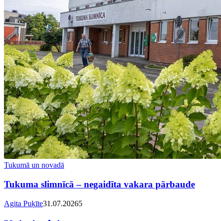
Tukumā un novadā
Tukuma slimnīcā – negaidīta vakara pārbaude
Agita Puķīte
31.07.2026
5