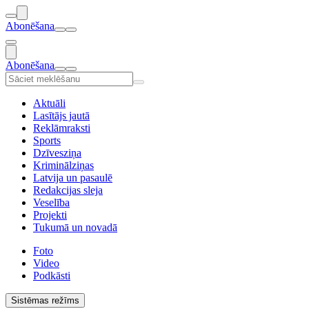
Abonēšana
Abonēšana
Aktuāli
Lasītājs jautā
Reklāmraksti
Sports
Dzīvesziņa
Kriminālziņas
Latvija un pasaulē
Redakcijas sleja
Veselība
Projekti
Tukumā un novadā
Foto
Video
Podkāsti
Sistēmas režīms