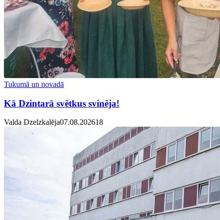
Tukumā un novadā
Kā Dzintarā svētkus svinēja!
Valda Dzelzkalēja
07.08.2026
1
8