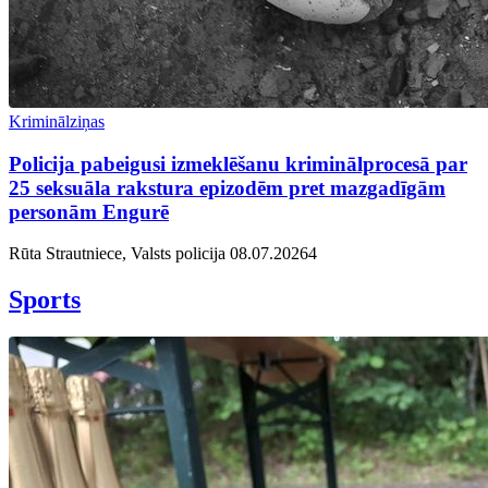
Kriminālziņas
Policija pabeigusi izmeklēšanu kriminālprocesā par
25 seksuāla rakstura epizodēm pret mazgadīgām
personām Engurē
Rūta Strautniece, Valsts policija
08.07.2026
4
Sports