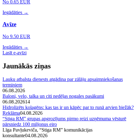
No 0.65 EUR
Iegādāties →
Avīze
No 9.50 EUR
Iegādāties →
Lasīt e-avīzi
Jaunākās ziņas
Lauku atbalsta dienests atgādina par zālāju apsaimniekošanas
termiņiem
06.08.2026
Baloni, velo, talka un citi nedēļas nogales pasākumi
06.08.2026
14
Hidrolizēts kolagēns: kas tas ir un kāpēc par to runā arvien biežāk?
Reklāma
04.08.2026
“Stiga RM” grupas apgrozījums pirmo reizi uzņēmuma vēsturē
pārsniedz 100 miljonus eiro
Līga Pavļukeviča, “Stiga RM” komunikācijas
konsultante
04.08.2026