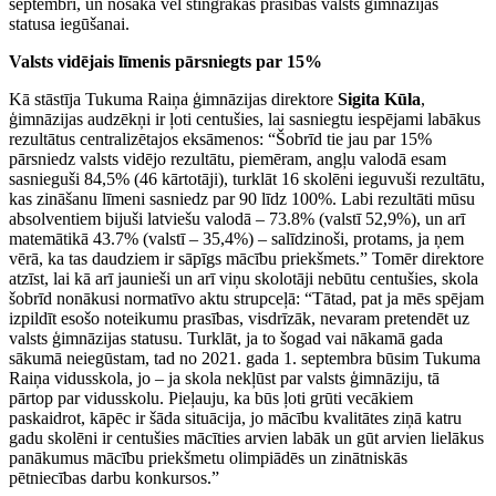
septembrī, un nosaka vēl stingrākas prasības valsts ģimnāzijas
statusa iegūšanai.
Valsts vidējais līmenis pārsniegts par 15%
Kā stāstīja Tukuma Raiņa ģimnāzijas direktore
Sigita Kūla
,
ģimnāzijas audzēkņi ir ļoti centušies, lai sasniegtu iespējami labākus
rezultātus centralizētajos eksāmenos: “Šobrīd tie jau par 15%
pārsniedz valsts vidējo rezultātu, piemēram, angļu valodā esam
sasnieguši 84,5% (46 kārtotāji), turklāt 16 skolēni ieguvuši rezultātu,
kas zināšanu līmeni sasniedz par 90 līdz 100%. Labi rezultāti mūsu
absolventiem bijuši latviešu valodā – 73.8% (valstī 52,9%), un arī
matemātikā 43.7% (valstī – 35,4%) – salīdzinoši, protams, ja ņem
vērā, ka tas daudziem ir sāpīgs mācību priekšmets.” Tomēr direktore
atzīst, lai kā arī jaunieši un arī viņu skolotāji nebūtu centušies, skola
šobrīd nonākusi normatīvo aktu strupceļā: “Tātad, pat ja mēs spējam
izpildīt esošo noteikumu prasības, visdrīzāk, nevaram pretendēt uz
valsts ģimnāzijas statusu. Turklāt, ja to šogad vai nākamā gada
sākumā neiegūstam, tad no 2021. gada 1. septembra būsim Tukuma
Raiņa vidusskola, jo – ja skola nekļūst par valsts ģimnāziju, tā
pārtop par vidusskolu. Pieļauju, ka būs ļoti grūti vecākiem
paskaidrot, kāpēc ir šāda situācija, jo mācību kvalitātes ziņā katru
gadu skolēni ir centušies mācīties arvien labāk un gūt arvien lielākus
panākumus mācību priekšmetu olimpiādēs un zinātniskās
pētniecības darbu konkursos.”