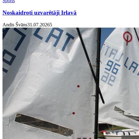
Sports
Noskaidroti uzvarētāji Irlavā
Andis Švāns
31.07.2026
5