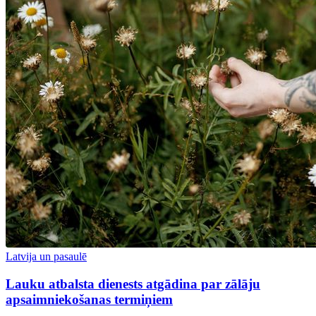
Latvija un pasaulē
Lauku atbalsta dienests atgādina par zālāju
apsaimniekošanas termiņiem