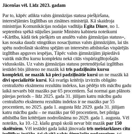
Jācenšas vēl. Līdz 2023. gadam
Par to, kāpēc atlikta valsts ģimnāzijas statusa piešķiršana,
interesējāmies Izglītības un zinātnes ministrijā. Kā skaidroja
ministrijas Komunikācijas nodaļas vadītāja
Egita Diure
, no 1.
septembra spēkā stājušies jaunie Ministru kabineta noteikumi
«Kārtība, kādā tiek piešķirts un anulēts valsts ģimnāzijas statuss»,
kas nosaka daudz stingrākus nosacījumus valsts ģimnāzijām, lai tās
spētu nodrošināt skolēnu spējām un interesēm atbilstošas vispārējās
izglītības apguves iespējas, Tāpēc valsts ģimnāzijām jāpiedāvā
vairāk mācību kursu komplektu nekā citās vispārizglītojošajās
vidusskolās. Uz valsts ģimnāzijas statusu pretendējošai izglītības
iestādei būs jāīsteno ne mazāk kā
trīs padziļināto kursu
komplekti
,
ne mazāk kā pieci padziļinātie kursi
un ne mazāk kā
divi specializētie kursi
. Kā svarīgs kritērijs izvirzīts obligāto
centralizēto eksāmenu rezultātu indekss, kas pēdējo trīs mācību gadu
laikā nevarēs būt mazāks par 65 procentiem. Šai normai gan plānots
pārejas periods – līdz 2025. gada 31. jūlijam katru mācību gadu
centralizēto eksāmenu rezultātu indekss ir ne mazāks par 55
procentiem, no 2025. gada 1. augusta līdz 2029. gada 31. jūlijam
katru mācību gadu – ne mazāks par 60 procentiem, bet pilnīga
atbilstība šim kritērijam nodrošināma no 2029. gada 1. augusta. Vēl
noteikts, ka 10.-12. klašu grupā skolā nevar būt mazāk
par 150
skolēniem
. Vēl iestādei gada laikā jānovada
trīs meistarklases citu
izglītības iestāžu, tai skaitā valsts ģimnāziju pedagogiem
, tai