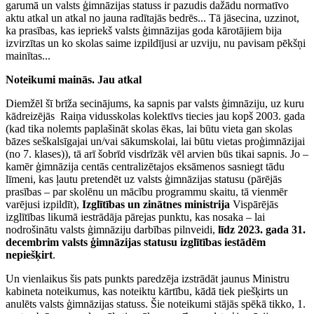
garumā un valsts ģimnāzijas statuss ir pazudis dažādu normatīvo
aktu atkal un atkal no jauna radītajās bedrēs... Tā jāsecina, uzzinot,
ka prasības, kas iepriekš valsts ģimnāzijas goda kārotājiem bija
izvirzītas un ko skolas saime izpildījusi ar uzviju, nu pavisam pēkšņi
mainītas...
Noteikumi mainās. Jau atkal
Diemžēl šī brīža secinājums, ka sapnis par valsts ģimnāziju, uz kuru
kādreizējās Raiņa vidusskolas kolektīvs tiecies jau kopš 2003. gada
(kad tika nolemts paplašināt skolas ēkas, lai būtu vieta gan skolas
bāzes seškalsīgajai un/vai sākumskolai, lai būtu vietas proģimnāzijai
(no 7. klases)), tā arī šobrīd visdrīzāk vēl arvien būs tikai sapnis. Jo –
kamēr ģimnāzija centās centralizētajos eksāmenos sasniegt tādu
līmeni, kas ļautu pretendēt uz valsts ģimnāzijas statusu (pārējās
prasības – par skolēnu un mācību programmu skaitu, tā vienmēr
varējusi izpildīt),
Izglītības un zinātnes ministrija
Vispārējās
izglītības likumā iestrādāja pārejas punktu, kas nosaka – lai
nodrošinātu valsts ģimnāziju darbības pilnveidi,
līdz 2023. gada 31.
decembrim valsts ģimnāzijas statusu izglītības iestādēm
nepiešķirt
.
Un vienlaikus šis pats punkts paredzēja izstrādāt jaunus Ministru
kabineta noteikumus, kas noteiktu kārtību, kādā tiek piešķirts un
anulēts valsts ģimnāzijas statuss. Šie noteikumi stājās spēkā tikko, 1.