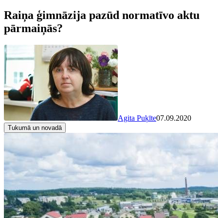
Raiņa ģimnāzija pazūd normatīvo aktu
pārmaiņās?
Agita Puķīte
07.09.2020
Tukumā un novadā