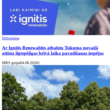
Dzīvesziņa
Ar Ignitis Renewables atbalstu Tukuma novadā
attīsta ilgtspējīgas brīvā laika pavadīšanas iespējas
MRS grupa
04.08.2026
1