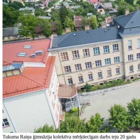
Tukuma Raiņa ģimnāzija kolektīva mērķtiecīgais darbs teju 20 gadu