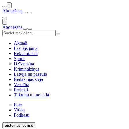
Abonēšana
Abonēšana
Aktuāli
Lasītājs jautā
Reklāmraksti
Sports
Dzīvesziņa
Kriminālziņas
Latvija un pasaulē
Redakcijas sleja
Veselība
Projekti
Tukumā un novadā
Foto
Video
Podkāsti
Sistēmas režīms