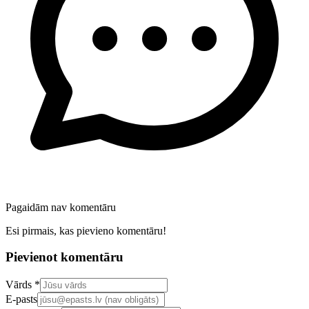
Pagaidām nav komentāru
Esi pirmais, kas pievieno komentāru!
Pievienot komentāru
Confirm your email address
Vārds *
E-pasts