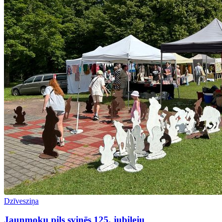
Dzīvesziņa
Jaunmoku pils svinēs 125. jubileju