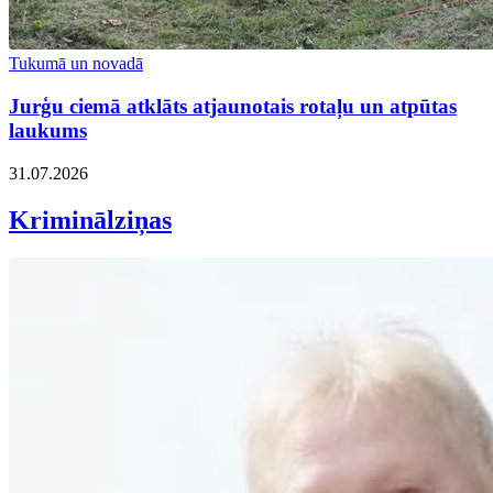
Tukumā un novadā
Jurģu ciemā atklāts atjaunotais rotaļu un atpūtas
laukums
31.07.2026
Kriminālziņas