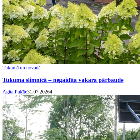
Tukumā un novadā
Tukuma slimnīcā – negaidīta vakara pārbaude
Agita Puķīte
31.07.2026
4