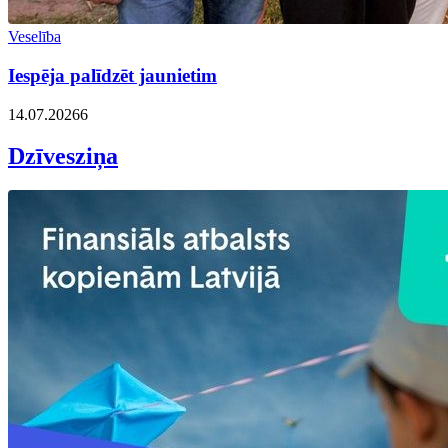
Veselība
Iespēja palīdzēt jaunietim
14.07.2026
6
Dzīvesziņa