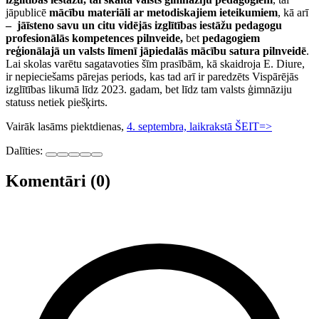
jāpublicē
mācību materiāli ar metodiskajiem ieteikumiem
, kā arī
– jāīsteno savu un citu vidējās izglītības iestāžu pedagogu
profesionālās kompetences pilnveide,
bet
pedagogiem
reģionālajā un valsts līmenī jāpiedalās mācību satura pilnveidē
.
Lai skolas varētu sagatavoties šīm prasībām, kā skaidroja E. Diure,
ir nepieciešams pārejas periods, kas tad arī ir paredzēts Vispārējās
izglītības likumā līdz 2023. gadam, bet līdz tam valsts ģimnāziju
statuss netiek piešķirts.
Vairāk lasāms piektdienas,
4. septembra, laikrakstā ŠEIT=>
Dalīties:
Komentāri (0)