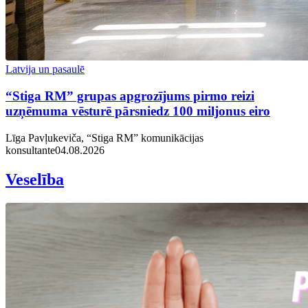
Latvija un pasaulē
“Stiga RM” grupas apgrozījums pirmo reizi
uzņēmuma vēsturē pārsniedz 100 miljonus eiro
Līga Pavļukeviča, “Stiga RM” komunikācijas
konsultante
04.08.2026
Veselība