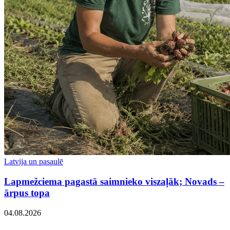
Latvija un pasaulē
Lapmežciema pagastā saimnieko viszaļāk; Novads –
ārpus topa
04.08.2026