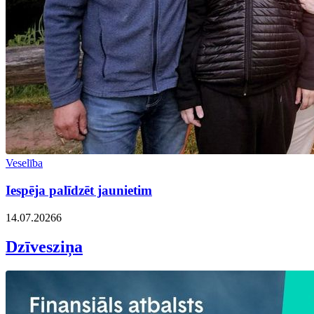
Veselība
Iespēja palīdzēt jaunietim
14.07.2026
6
Dzīvesziņa