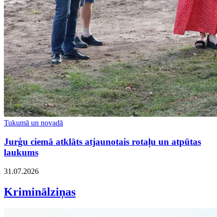
Tukumā un novadā
Jurģu ciemā atklāts atjaunotais rotaļu un atpūtas
laukums
31.07.2026
Kriminālziņas