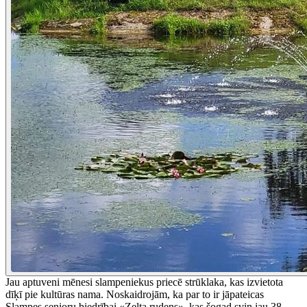
Jau aptuveni mēnesi slampeniekus priecē strūklaka, kas izvietota
dīķī pie kultūras nama. Noskaidrojām, ka par to ir jāpateicas
Slampes senioru biedrībai «Zelta rudens», kas šogad svin jau 38