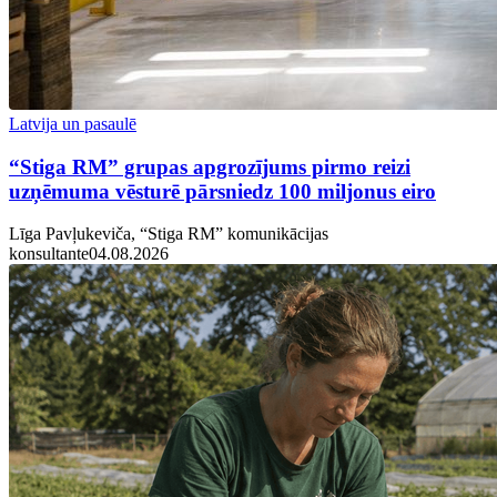
Latvija un pasaulē
“Stiga RM” grupas apgrozījums pirmo reizi
uzņēmuma vēsturē pārsniedz 100 miljonus eiro
Līga Pavļukeviča, “Stiga RM” komunikācijas
konsultante
04.08.2026