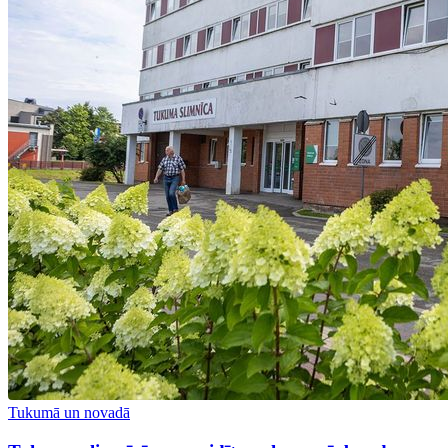
Tukumā un novadā