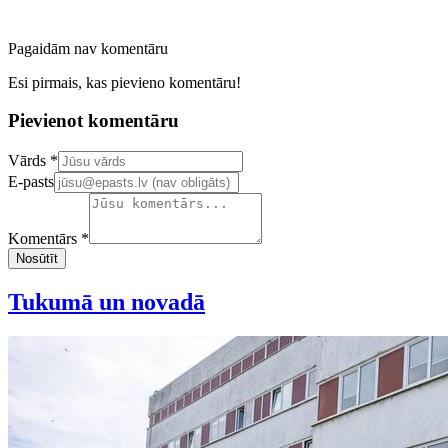
Pagaidām nav komentāru
Esi pirmais, kas pievieno komentāru!
Pievienot komentāru
Confirm your email address
Vārds *
E-pasts
Komentārs *
Nosūtīt
Tukumā un novadā