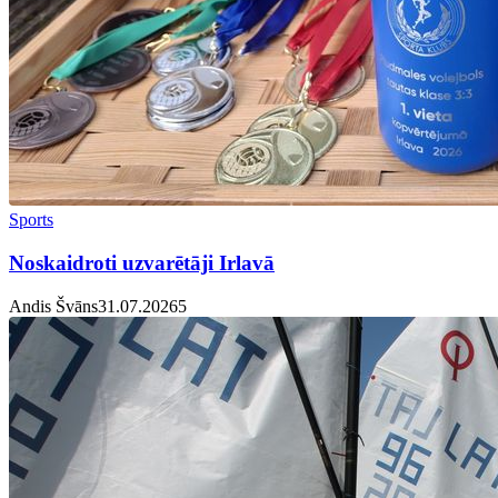
Sports
Noskaidroti uzvarētāji Irlavā
Andis Švāns
31.07.2026
5