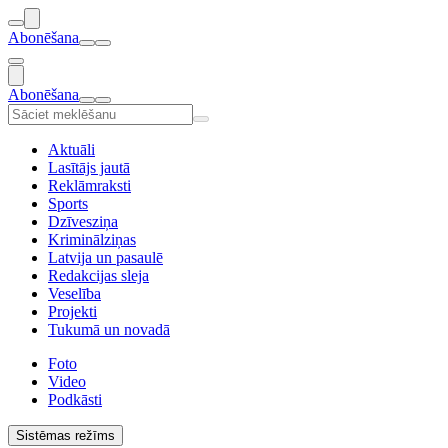
Abonēšana
Abonēšana
Aktuāli
Lasītājs jautā
Reklāmraksti
Sports
Dzīvesziņa
Kriminālziņas
Latvija un pasaulē
Redakcijas sleja
Veselība
Projekti
Tukumā un novadā
Foto
Video
Podkāsti
Sistēmas režīms