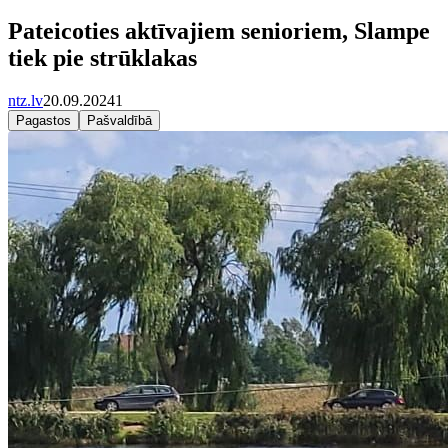
Pateicoties aktīvajiem senioriem, Slampe
tiek pie strūklakas
ntz.lv
20.09.2024
1
Pagastos
Pašvaldībā