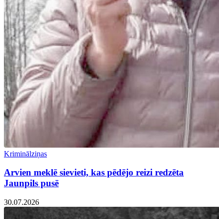
Kriminālziņas
Arvien meklē sievieti, kas pēdējo reizi redzēta
Jaunpils pusē
30.07.2026