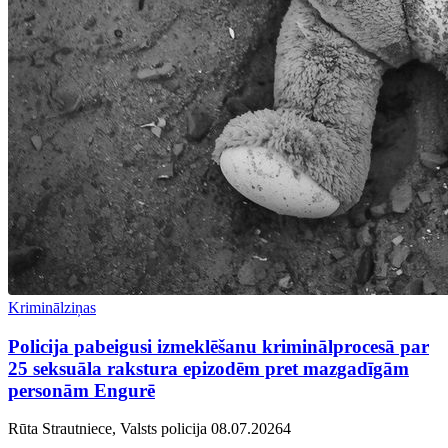
Kriminālziņas
Policija pabeigusi izmeklēšanu kriminālprocesā par
25 seksuāla rakstura epizodēm pret mazgadīgām
personām Engurē
Rūta Strautniece, Valsts policija
08.07.2026
4