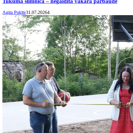
Tukuma slimnīcā – negaidīta vakara pārbaude
Agita Puķīte
31.07.2026
4