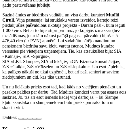
gadu pastāvēšanas jubileju.
Sazinājāmies ar biedrības vadītāju un visu darbu kuratori
Mudīti
Cīruli
. Viņa pastāstīja: lai strūklaku varētu izveidot, kārtējo reizi
piedalījušies pašvaldības rīkotajā projektā «Darām paši», kurā iegūti
1 000 eiro. Bet ar to bijis stipri par maz, jo kopējās izmaksas (bez
uzstādīšanas, jo ar tām nākusi palīgā pagasta pārvalde) bijušas 5
476,40 eiro (ar PVN) apmērā. Lai sadabūtu pārējo naudiņu un
pensionāru biedrība savu ideju varētu īstenot, Mudītes kundze
vērsusies pie vietējiem uzņēmējiem. Tie, kas atsaukušies bija: SIA
«Kalnāji», SIA «Spirgus»,
SIA «LKL Slampe», SIA «Dekšņi», «GN Biznesa konsultācija»,
Z/S «Gaiķi», Z/S «Vīksele» un Z/S «Liepkalni». Un esot jāpiebilst,
ka palīgos nākuši ne tikai uzņēmēji, bet arī paši seniori ar saviem
ziedojumiem un citi, kas tika uzrunāti.
Un nu lielākais prieks esot tad, kad kāds no vietējiem pienākot un
pasakot paldies par darbu. Tad Mudītes kundzei varot pat asaras acīs
saskriet. Jo, tas arī esot iemesls kādēļ viņi darbojas, – lai Slampe
kļūtu skaistāka un slampeniekiem būtu prieks par sakārtotu un
skaistu vidi.
Dalīties: