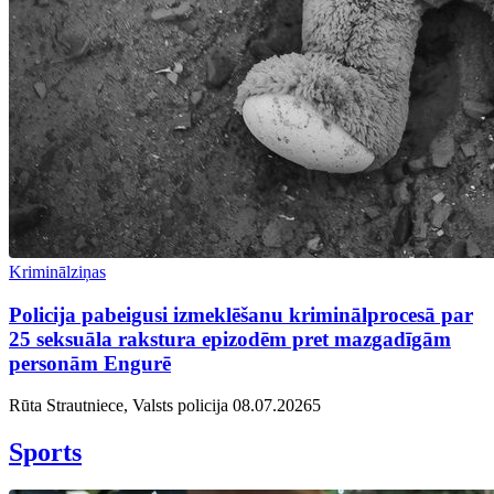
Kriminālziņas
Policija pabeigusi izmeklēšanu kriminālprocesā par
25 seksuāla rakstura epizodēm pret mazgadīgām
personām Engurē
Rūta Strautniece, Valsts policija
08.07.2026
5
Sports