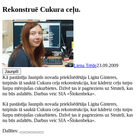
Rekonstruē Cukura ceļu.
Liena Trēde
23.09.2009
Jaunpilī
Kā pastāstīja Jaunpils novada priekšsēdētāja Ligita Ginteres,
turpinās tā sauktā Cukura ceļa rekonstrukcija, kur kādreiz ceļu turpu
šurpu mērojušas cukurbietes. Dzīvē tas ir pagrieziens uz Struteli, kas
nu būs asfaltēts. Darbus veic SIA «Šlokenbeka».
Kā pastāstīja Jaunpils novada priekšsēdētāja Ligita Ginteres,
turpinās tā sauktā Cukura ceļa rekonstrukcija, kur kādreiz ceļu turpu
šurpu mērojušas cukurbietes. Dzīvē tas ir pagrieziens uz Struteli, kas
nu būs asfaltēts. Darbus veic SIA «Šlokenbeka».
Dalīties: