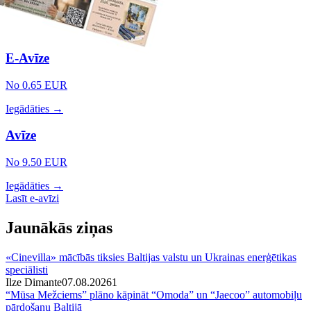
E-Avīze
No 0.65 EUR
Iegādāties →
Avīze
No 9.50 EUR
Iegādāties →
Lasīt e-avīzi
Jaunākās ziņas
«Cinevilla» mācībās tiksies Baltijas valstu un Ukrainas enerģētikas
speciālisti
Ilze Dimante
07.08.2026
1
“Mūsa Mežciems” plāno kāpināt “Omoda” un “Jaecoo” automobiļu
pārdošanu Baltijā