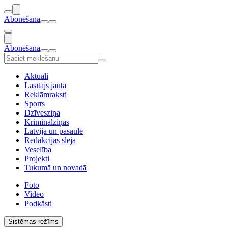
Abonēšana
Abonēšana
Aktuāli
Lasītājs jautā
Reklāmraksti
Sports
Dzīvesziņa
Kriminālziņas
Latvija un pasaulē
Redakcijas sleja
Veselība
Projekti
Tukumā un novadā
Foto
Video
Podkāsti
Sistēmas režīms