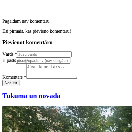
Pagaidām nav komentāru
Esi pirmais, kas pievieno komentāru!
Pievienot komentāru
Confirm your email address
Vārds *
E-pasts
Komentārs *
Nosūtīt
Tukumā un novadā