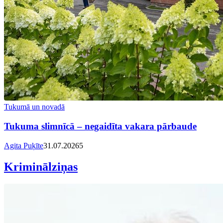
Tukumā un novadā
Tukuma slimnīcā – negaidīta vakara pārbaude
Agita Puķīte
31.07.2026
5
Kriminālziņas