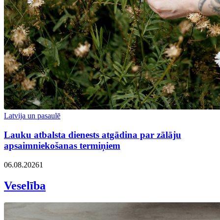
Latvija un pasaulē
Lauku atbalsta dienests atgādina par zālāju
apsaimniekošanas termiņiem
06.08.2026
1
Veselība