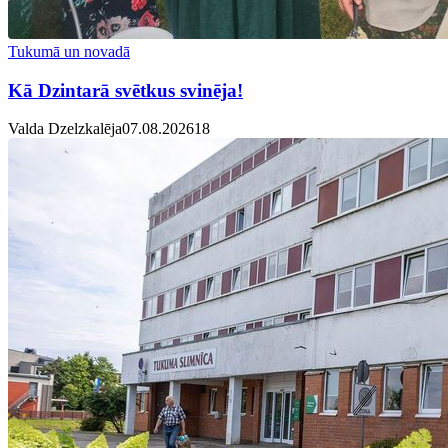
Tukumā un novadā
Kā Dzintarā svētkus svinēja!
Valda Dzelzkalēja
07.08.2026
1
8