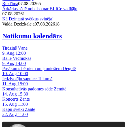
Reklāma
07.08.2026
5
Ārkārtas sēdē nobalso par BLICe vadītāju
07.08.2026
1
Kā Dzintarā svētkus svinēja!
Valda Dzelzkalēja
07.08.2026
1
8
Notikumu kalendārs
Tirdziņš Vānē
9. Aug 12:00
Balle Vecmokās
9. Aug 14:00
Pasākums bērniem un jauniešiem Degolē
10. Aug 10:00
Iedzīvotāju sapulce Tukumā
11. Aug 15:00
Konsultatīvās padomes sēde Zemītē
14. Aug 15:30
Koncerts Zantē
15. Aug 11:00
Kapu svētki Zantē
22. Aug 11:00