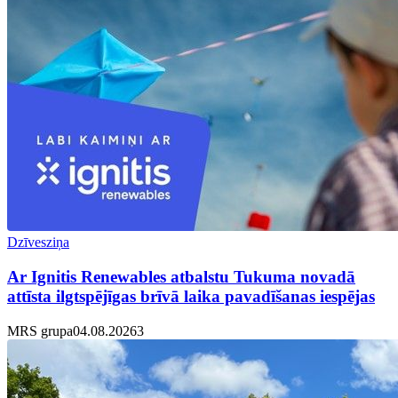
Dzīvesziņa
Ar Ignitis Renewables atbalstu Tukuma novadā
attīsta ilgtspējīgas brīvā laika pavadīšanas iespējas
MRS grupa
04.08.2026
3