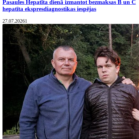
Pasaules Hepatīta dienā izmantot bezmaksas B un C
hepatīta ekspresdiagnostikas iespējas
27.07.2026
1