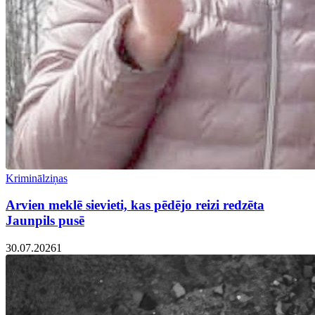
Kriminālziņas
Arvien meklē sievieti, kas pēdējo reizi redzēta
Jaunpils pusē
30.07.2026
1