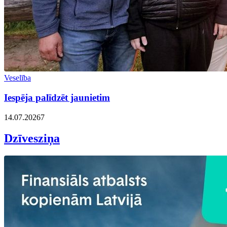
Veselība
Iespēja palīdzēt jaunietim
14.07.2026
7
Dzīvesziņa