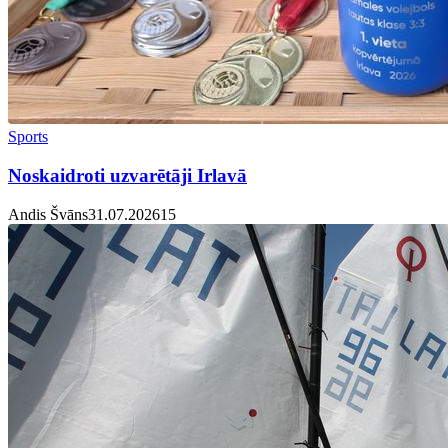
Sports
Noskaidroti uzvarētāji Irlavā
Andis Švāns
31.07.2026
1
5