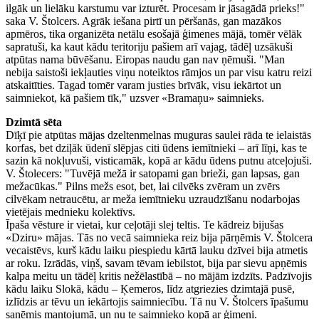
ilgāk un lielāku karstumu var izturēt. Procesam ir jāsagādā prieks!"
saka V. Štolcers. Agrāk iešana pirtī un pēršanās, gan mazākos
apmēros, tika organizēta netālu esošajā ģimenes mājā, tomēr vēlāk
sapratuši, ka kaut kādu teritoriju pašiem arī vajag, tādēļ uzsākuši
atpūtas nama būvēšanu. Eiropas naudu gan nav ņēmuši. "Man
nebija saistoši iekļauties viņu noteiktos rāmjos un par visu katru reizi
atskaitīties. Tagad tomēr varam justies brīvāk, visu iekārtot un
saimniekot, kā pašiem tīk," uzsver «Bramaņu» saimnieks.
Dzimtā sēta
Dīķī pie atpūtas mājas dzeltenmelnas muguras saulei rāda te ielaistās
korfas, bet dziļāk ūdenī slēpjas citi ūdens iemītnieki – arī līņi, kas te
sazin kā nokļuvuši, visticamāk, kopā ar kādu ūdens putnu atceļojuši.
V. Štolecers: "Tuvējā mežā ir satopami gan brieži, gan lapsas, gan
mežacūkas." Pilns mežs esot, bet, lai cilvēks zvēram un zvērs
cilvēkam netraucētu, ar meža iemītnieku uzraudzīšanu nodarbojas
vietējais mednieku kolektīvs.
Īpaša vēsture ir vietai, kur ceļotāji slej teltis. Te kādreiz bijušas
«Dziru» mājas. Tās no vecā saimnieka reiz bija pārņēmis V. Štolcera
vecaistēvs, kurš kādu laiku piespiedu kārtā lauku dzīvei bija atmetis
ar roku. Izrādās, viņš, savam tēvam iebilstot, bija par sievu apņēmis
kalpa meitu un tādēļ kritis nežēlastībā – no mājām izdzīts. Padzīvojis
kādu laiku Slokā, kādu – Ķemeros, līdz atgriezies dzimtajā pusē,
izlīdzis ar tēvu un iekārtojis saimniecību. Tā nu V. Štolcers īpašumu
saņēmis mantojumā, un nu te saimnieko kopā ar ģimeni.