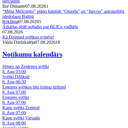
speciālisti
Ilze Dimante
07.08.2026
1
“Mūsa Mežciems” plāno kāpināt “Omoda” un “Jaecoo” automobiļu
pārdošanu Baltijā
Reklāma
07.08.2026
5
Ārkārtas sēdē nobalso par BLICe vadītāju
07.08.2026
Kā Dzintarā svētkus svinēja!
Valda Dzelzkalēja
07.08.2026
1
8
Notikumu kalendārs
Sēmes un Zentenes svētki
8. Aug 03:00
Svētki Džūkstē
8. Aug 06:30
Engures svētkos būs krāmu tirdziņš
8. Aug 07:00
Engures svētki
8. Aug 07:00
Kapu svētki Zentenē
8. Aug 07:00
Kapu svētki Viesatās
8. Aug 08:00