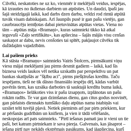
Cilvēki, neskatoties ne uz ko, vienmēr ir meklējuši veidus, iespējas,
kā izrauties no ikdienas darbiem un atpūsties. Un daudzi, īpaši jau
šajā steidzīgajā laikā, kad darbs dzen darbu, veldzi rod rimtā atpūtā
tuvāk visam dabiskajam. Arī Jaunpils pusē ir gan pašu vietējo, gan
caurbraucēju iemīļotas dabai pietuvinātas atpūtas vietas. Viena no
tām – atpūtas māja «Bramaņi», kuras saimnieki tikko kā atkal
ieguvuši «Zaļo sertifikātu», kas apliecina – šajās mājās visu cenšas
saskaņot ar dabu, nevis cenšoties tai spītēt, pakļaujot cilvēku tik
dažādajām vajadzībām.
Lai pašiem prieks
Kā stāsta «Bramaņu» saimnieks Vairis Štolcers, pirmsākumi viņu
viesu mājai meklējami jau pirms desmit gadiem – laikā, kad šis
biznesa veids laukos vēl netika uzskatīts par perspektīvu un pat
bankas skatījušās ar "šķību aci", pirms piešķīrušas kredītu. Taču
iespējams, tieši ne tik dāsno finansiālo iespēju dēļ, kādas varbūt
pavērās tiem, kas uzsāka darboties tā sauktajā kredītu buma laikā,
«Bramaņos» lielākoties viss ir pašu izsapņots, izplānotas un pašu
rokām radīts. Te var gan dzimšanas dienu, gan citus godus nosvinēt,
gan pārlaists diennakts tumšāko daļu atpūtas nama istabiņās vai
uzsliet telti tuvējā pļavā. Netiek piemirsts arī par pirts priekiem, kur
ar pēršanās gudrībām un knifiem, ja vien ir tādā vēlēšanās,
neskopojas arī pats saimnieks. "Pirtī iešanas pamati jau ir vieni un tie
paši, bet katram pirtniekam ir sava pieeja. Galvenais, kas jāsaprot –
iešana pirtī nav nekāds ekstrēmais pasākums, kad jāapliecina, kurš