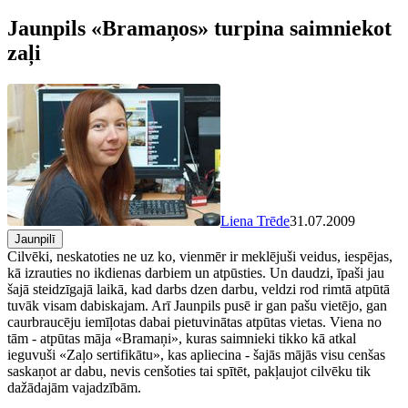
Jaunpils «Bramaņos» turpina saimniekot
zaļi
Liena Trēde
31.07.2009
Jaunpilī
Cilvēki, neskatoties ne uz ko, vienmēr ir meklējuši veidus, iespējas,
kā izrauties no ikdienas darbiem un atpūsties. Un daudzi, īpaši jau
šajā steidzīgajā laikā, kad darbs dzen darbu, veldzi rod rimtā atpūtā
tuvāk visam dabiskajam. Arī Jaunpils pusē ir gan pašu vietējo, gan
caurbraucēju iemīļotas dabai pietuvinātas atpūtas vietas. Viena no
tām - atpūtas māja «Bramaņi», kuras saimnieki tikko kā atkal
ieguvuši «Zaļo sertifikātu», kas apliecina - šajās mājās visu cenšas
saskaņot ar dabu, nevis cenšoties tai spītēt, pakļaujot cilvēku tik
dažādajām vajadzībām.