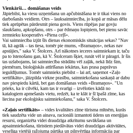
Vienkārši… domāšanas veids
Jāpiebilst, ka viesu uzņemšana un apčubināšana te ir tikai viens no
darbošanās veidiem. Otrs – lauksaimniecība, jo kopā ar māsas dēlu
tiek aprūpētas pārdesmit piena govis. Viens rūpējas par govju
slaukšanu, apkopšanu, otrs – par ēdmaņu lopiņiem, bet pienu savāc
zemnieku kooperatīvs «Piena ceļš».
Vai saimniecība izjūt šīs dienas ekonomiskās situācijas sekas? "Nav
tā, kā agrāk – tas tiesa, tomēr pie mums, «Bramaņos», nekas nav
apstājies," saka V. Štolcers. Arī nākotnes ieceres saimniekam ir, taču
pa to īstenošanu gan, kā V. Štolceram šķiet, runāt vēl ir pāragri. Ir šis
tas uzlabojams, lai saimniecība strādātu vēl zaļāk, nekā līdz šim,
piemēram, bioloģiskās attīrīšanas iekārtas, kas prasa paprāvus
ieguldījumus. Tomēr saimnieks piebilst – lai arī, saņemot «Zaļo
sertifikātu», jāizpilda virkne prasību, saimniekošana saskaņā ar dabu
nav piespiedu kārtā, bet gan domāšanas veids «Bramaņos». "Un
prieks, ka ir cilvēki, kam tas ir svarīgi – izvēloties kādā no
katalogiem apmešanās vietu, redzēt, ka te klāt ir šī īpašā zīme, kas
liecina par ekoloģisku saimniekošanu," saka V. Štolcers.
«Zaļais sertifikāts»
– vides kvalitātes zīme tūrisma mītnēm, kurās
tiek saudzēta vide un ainava, racionāli izmantoti ūdens un enerģijas
resursi, organizēta videi draudzīga atkritumu savākšana un
apsaimniekošana, tūristiem piedāvātas videi draudzīgas aktivitātes,
veselīga vietējā ražojuma pārtika un pilnvērtīga informācija par