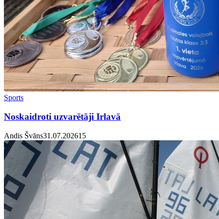
Sports
Noskaidroti uzvarētāji Irlavā
Andis Švāns
31.07.2026
1
5