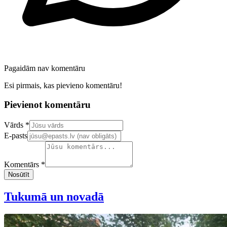
Pagaidām nav komentāru
Esi pirmais, kas pievieno komentāru!
Pievienot komentāru
Confirm your email address
Vārds *
E-pasts
Komentārs *
Nosūtīt
Tukumā un novadā