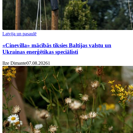
Latvija un pasaulē
«Cinevilla» mācībās tiksies Baltijas valstu un
Ukrainas enerģētikas speciālisti
Ilze Dimante
07.08.2026
1