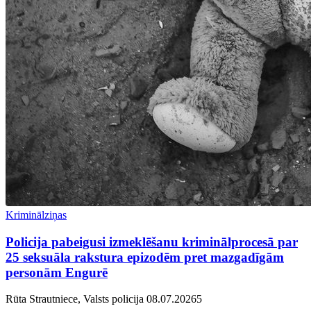
Kriminālziņas
Policija pabeigusi izmeklēšanu kriminālprocesā par
25 seksuāla rakstura epizodēm pret mazgadīgām
personām Engurē
Rūta Strautniece, Valsts policija
08.07.2026
5