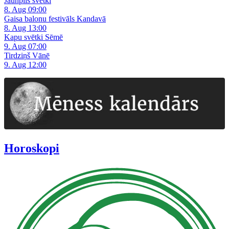
Jaunpils svētki
8. Aug 09:00
Gaisa balonu festivāls Kandavā
8. Aug 13:00
Kapu svētki Sēmē
9. Aug 07:00
Tirdziņš Vānē
9. Aug 12:00
Horoskopi