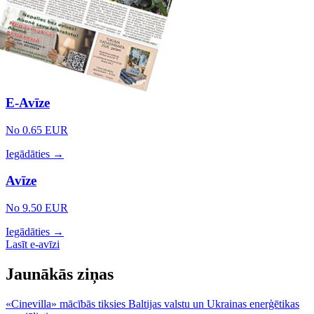
E-Avīze
No 0.65 EUR
Iegādāties →
Avīze
No 9.50 EUR
Iegādāties →
Lasīt e-avīzi
Jaunākās ziņas
«Cinevilla» mācībās tiksies Baltijas valstu un Ukrainas enerģētikas