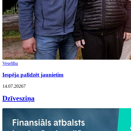
Veselība
Iespēja palīdzēt jaunietim
14.07.2026
7
Dzīvesziņa