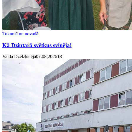
Tukumā un novadā
Kā Dzintarā svētkus svinēja!
Valda Dzelzkalēja
07.08.2026
1
8