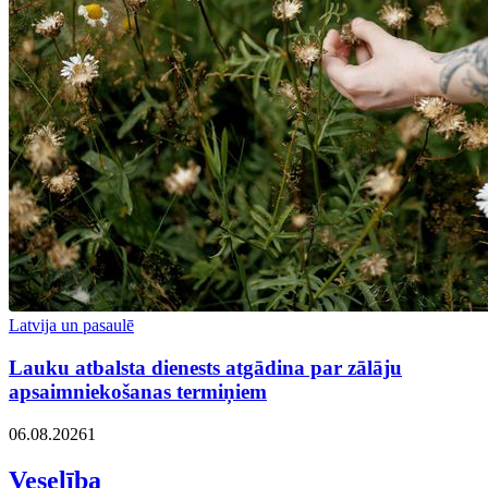
Latvija un pasaulē
Lauku atbalsta dienests atgādina par zālāju
apsaimniekošanas termiņiem
06.08.2026
1
Veselība