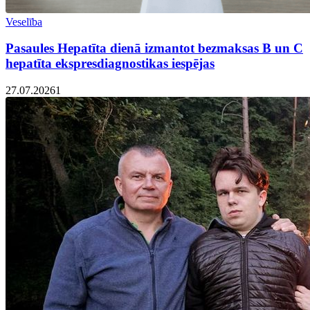
Veselība
Pasaules Hepatīta dienā izmantot bezmaksas B un C
hepatīta ekspresdiagnostikas iespējas
27.07.2026
1