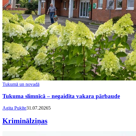
Tukumā un novadā
Tukuma slimnīcā – negaidīta vakara pārbaude
Agita Puķīte
31.07.2026
5
Kriminālziņas