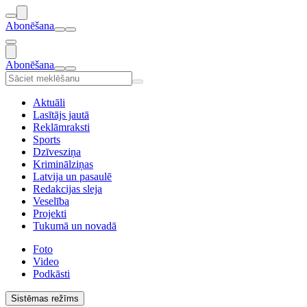
Abonēšana
Abonēšana
Aktuāli
Lasītājs jautā
Reklāmraksti
Sports
Dzīvesziņa
Kriminālziņas
Latvija un pasaulē
Redakcijas sleja
Veselība
Projekti
Tukumā un novadā
Foto
Video
Podkāsti
Sistēmas režīms