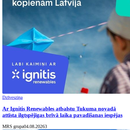
Dzīvesziņa
Ar Ignitis Renewables atbalstu Tukuma novadā
attīsta ilgtspējīgas brīvā laika pavadīšanas iespējas
MRS grupa
04.08.2026
3