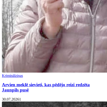
Kriminālziņas
Arvien meklē sievieti, kas pēdējo reizi redzēta
Jaunpils pusē
30.07.2026
1