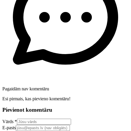
Pagaidām nav komentāru
Esi pirmais, kas pievieno komentāru!
Pievienot komentāru
Confirm your email address
Vārds *
E-pasts