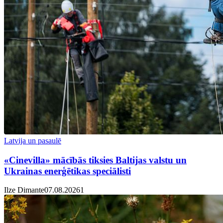
Latvija un pasaulē
«Cinevilla» mācībās tiksies Baltijas valstu un
Ukrainas enerģētikas speciālisti
Ilze Dimante
07.08.2026
1