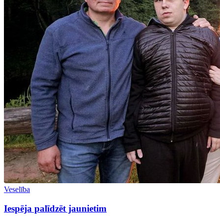
Veselība
Iespēja palīdzēt jaunietim