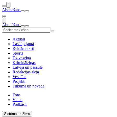
Abonēšana
Abonēšana
Aktuāli
Lasītājs jautā
Reklāmraksti
Sports
Dzīvesziņa
Kriminālziņas
Latvija un pasaulē
Redakcijas sleja
Veselība
Projekti
Tukumā un novadā
Foto
Video
Podkāsti
Sistēmas režīms