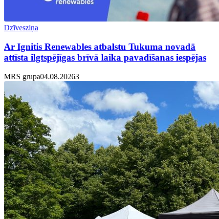
Dzīvesziņa
Ar Ignitis Renewables atbalstu Tukuma novadā
attīsta ilgtspējīgas brīvā laika pavadīšanas iespējas
MRS grupa
04.08.2026
3