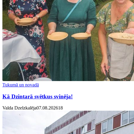
Tukumā un novadā
Kā Dzintarā svētkus svinēja!
Valda Dzelzkalēja
07.08.2026
1
8