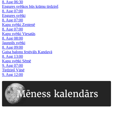
8. Aug 06:30
Engures svētkos būs krāmu tirdziņš
8. Aug 07:00
Engures svētki
8. Aug 07:00
Kapu svētki Zentenē
8. Aug 07:00
Kapu svētki Viesatās
8. Aug 08:00
Jaunpils svētki
8. Aug 09:00
Gaisa balonu festivāls Kandavā
8. Aug 13:00
Kapu svētki Sēmē
9. Aug 07:00
Tirdziņš Vānē
9. Aug 12:00