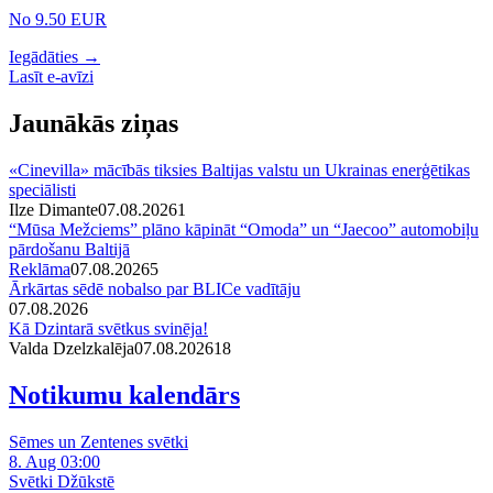
No 9.50 EUR
Iegādāties →
Lasīt e-avīzi
Jaunākās ziņas
«Cinevilla» mācībās tiksies Baltijas valstu un Ukrainas enerģētikas
speciālisti
Ilze Dimante
07.08.2026
1
“Mūsa Mežciems” plāno kāpināt “Omoda” un “Jaecoo” automobiļu
pārdošanu Baltijā
Reklāma
07.08.2026
5
Ārkārtas sēdē nobalso par BLICe vadītāju
07.08.2026
Kā Dzintarā svētkus svinēja!
Valda Dzelzkalēja
07.08.2026
1
8
Notikumu kalendārs
Sēmes un Zentenes svētki
8. Aug 03:00
Svētki Džūkstē