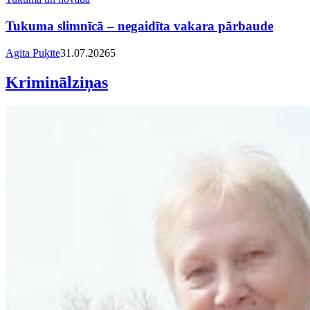
Tukuma slimnīcā – negaidīta vakara pārbaude
Agita Puķīte
31.07.2026
5
Kriminālziņas