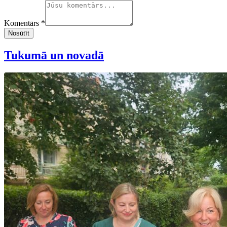
Komentārs *
Nosūtīt
Tukumā un novadā