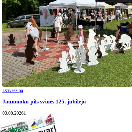
Dzīvesziņa
Jaunmoku pils svinēs 125. jubileju
03.08.2026
1