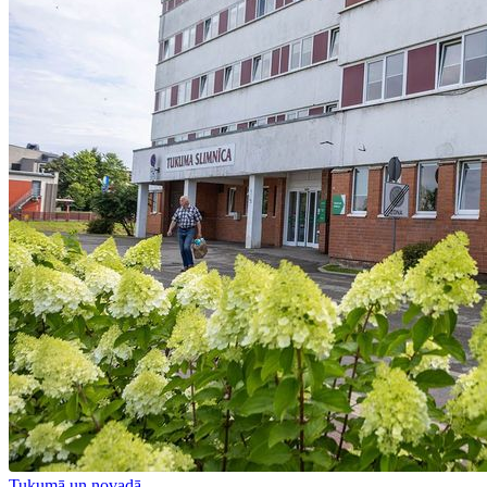
Tukumā un novadā