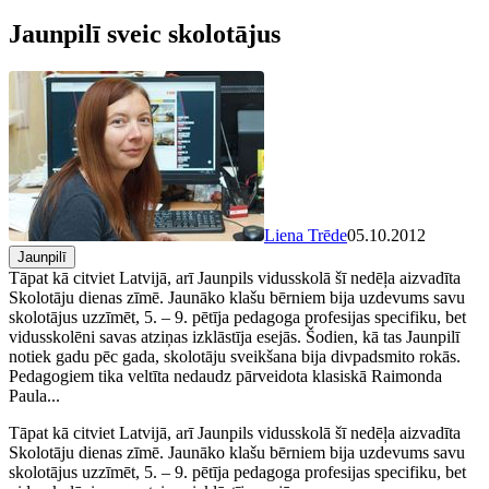
Jaunpilī sveic skolotājus
Liena Trēde
05.10.2012
Jaunpilī
Tāpat kā citviet Latvijā, arī Jaunpils vidusskolā šī nedēļa aizvadīta
Skolotāju dienas zīmē. Jaunāko klašu bērniem bija uzdevums savu
skolotājus uzzīmēt, 5. – 9. pētīja pedagoga profesijas specifiku, bet
vidusskolēni savas atziņas izklāstīja esejās. Šodien, kā tas Jaunpilī
notiek gadu pēc gada, skolotāju sveikšana bija divpadsmito rokās.
Pedagogiem tika veltīta nedaudz pārveidota klasiskā Raimonda
Paula...
Tāpat kā citviet Latvijā, arī Jaunpils vidusskolā šī nedēļa aizvadīta
Skolotāju dienas zīmē. Jaunāko klašu bērniem bija uzdevums savu
skolotājus uzzīmēt, 5. – 9. pētīja pedagoga profesijas specifiku, bet