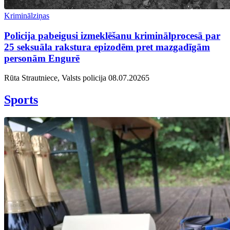
Kriminālziņas
Policija pabeigusi izmeklēšanu kriminālprocesā par
25 seksuāla rakstura epizodēm pret mazgadīgām
personām Engurē
Rūta Strautniece, Valsts policija
08.07.2026
5
Sports