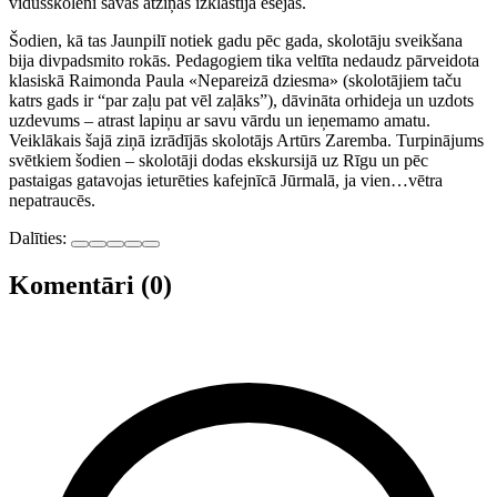
vidusskolēni savas atziņas izklāstīja esejās.
Šodien, kā tas Jaunpilī notiek gadu pēc gada, skolotāju sveikšana
bija divpadsmito rokās. Pedagogiem tika veltīta nedaudz pārveidota
klasiskā Raimonda Paula «Nepareizā dziesma» (skolotājiem taču
katrs gads ir “par zaļu pat vēl zaļāks”), dāvināta orhideja un uzdots
uzdevums – atrast lapiņu ar savu vārdu un ieņemamo amatu.
Veiklākais šajā ziņā izrādījās skolotājs Artūrs Zaremba. Turpinājums
svētkiem šodien – skolotāji dodas ekskursijā uz Rīgu un pēc
pastaigas gatavojas ieturēties kafejnīcā Jūrmalā, ja vien…vētra
nepatraucēs.
Dalīties:
Komentāri (0)