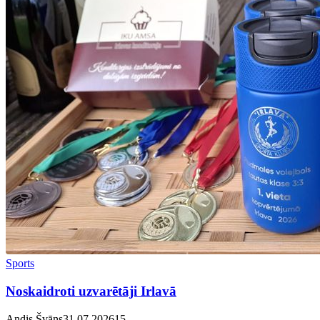
Sports
Noskaidroti uzvarētāji Irlavā
Andis Švāns
31.07.2026
1
5