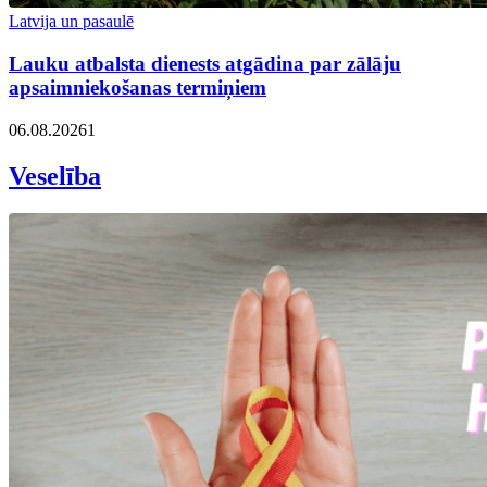
Latvija un pasaulē
Lauku atbalsta dienests atgādina par zālāju
apsaimniekošanas termiņiem
06.08.2026
1
Veselība