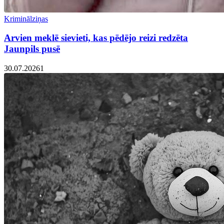
Kriminālziņas
Arvien meklē sievieti, kas pēdējo reizi redzēta
Jaunpils pusē
30.07.2026
1