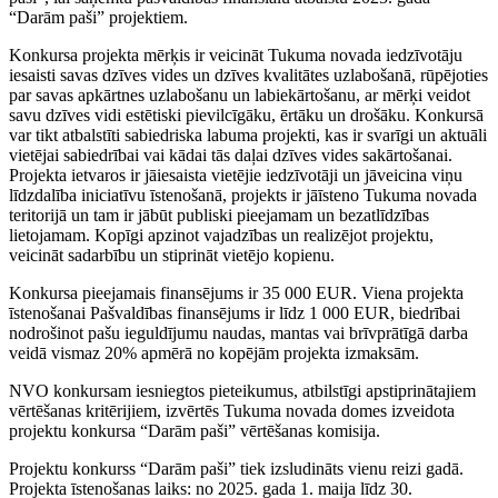
“Darām paši” projektiem.
Konkursa projekta mērķis ir veicināt Tukuma novada iedzīvotāju
iesaisti savas dzīves vides un dzīves kvalitātes uzlabošanā, rūpējoties
par savas apkārtnes uzlabošanu un labiekārtošanu, ar mērķi veidot
savu dzīves vidi estētiski pievilcīgāku, ērtāku un drošāku. Konkursā
var tikt atbalstīti sabiedriska labuma projekti, kas ir svarīgi un aktuāli
vietējai sabiedrībai vai kādai tās daļai dzīves vides sakārtošanai.
Projekta ietvaros ir jāiesaista vietējie iedzīvotāji un jāveicina viņu
līdzdalība iniciatīvu īstenošanā, projekts ir jāīsteno Tukuma novada
teritorijā un tam ir jābūt publiski pieejamam un bezatlīdzības
lietojamam. Kopīgi apzinot vajadzības un realizējot projektu,
veicināt sadarbību un stiprināt vietējo kopienu.
Konkursa pieejamais finansējums ir 35 000 EUR. Viena projekta
īstenošanai Pašvaldības finansējums ir līdz 1 000 EUR, biedrībai
nodrošinot pašu ieguldījumu naudas, mantas vai brīvprātīgā darba
veidā vismaz 20% apmērā no kopējām projekta izmaksām.
NVO konkursam iesniegtos pieteikumus, atbilstīgi apstiprinātajiem
vērtēšanas kritērijiem, izvērtēs Tukuma novada domes izveidota
projektu konkursa “Darām paši” vērtēšanas komisija.
Projektu konkurss “Darām paši” tiek izsludināts vienu reizi gadā.
Projekta īstenošanas laiks: no 2025. gada 1. maija līdz 30.