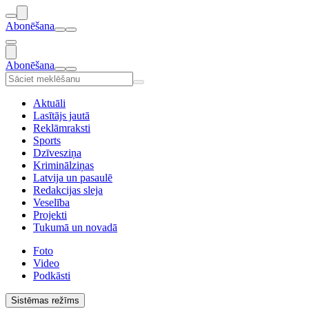
Abonēšana
Abonēšana
Aktuāli
Lasītājs jautā
Reklāmraksti
Sports
Dzīvesziņa
Kriminālziņas
Latvija un pasaulē
Redakcijas sleja
Veselība
Projekti
Tukumā un novadā
Foto
Video
Podkāsti
Sistēmas režīms