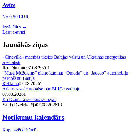
Avīze
No 9.50 EUR
Iegādāties →
Lasīt e-avīzi
Jaunākās ziņas
«Cinevilla» mācībās tiksies Baltijas valstu un Ukrainas enerģētikas
speciālisti
Ilze Dimante
07.08.2026
1
“Mūsa Mežciems” plāno kāpināt “Omoda” un “Jaecoo” automobiļu
pārdošanu Baltijā
Reklāma
07.08.2026
5
Ārkārtas sēdē nobalso par BLICe vadītāju
07.08.2026
1
Kā Dzintarā svētkus svinēja!
Valda Dzelzkalēja
07.08.2026
1
8
Notikumu kalendārs
Kapu svētki Sēmē