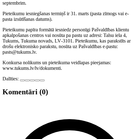
septembrim.
Pieteikumu iesniegšanas termiņš ir 31. marts (pasta zīmogs vai e-
pasta izsūtīšanas datums).
Pieteikumu papīra formātā iesniedz personīgi Pašvaldības klientu
apkalpošanas centros vai nosūta pa pastu uz adresi: Talsu iela 4,
Tukums, Tukuma novads, LV‑3101. Pieteikumu, kas parakstīts ar
drošu elektronisko parakstu, nosūta uz Pašvaldības e-pastu:
pasts@tukums.lv.
Konkursa nolikums un pieteikuma veidlapas pieejamas:
www.tukums.lv/lv/dokumenti.
Dalīties:
Komentāri (0)