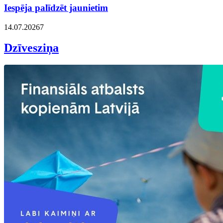
Iespēja palīdzēt jaunietim
14.07.2026
7
Dzīvesziņa