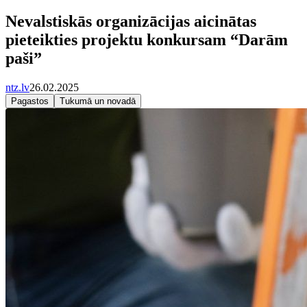
Nevalstiskās organizācijas aicinātas
pieteikties projektu konkursam “Darām
paši”
ntz.lv
26.02.2025
Pagastos
Tukumā un novadā