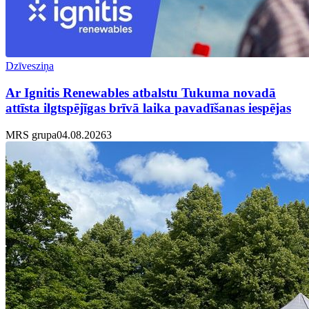
Dzīvesziņa
Ar Ignitis Renewables atbalstu Tukuma novadā
attīsta ilgtspējīgas brīvā laika pavadīšanas iespējas
MRS grupa
04.08.2026
3