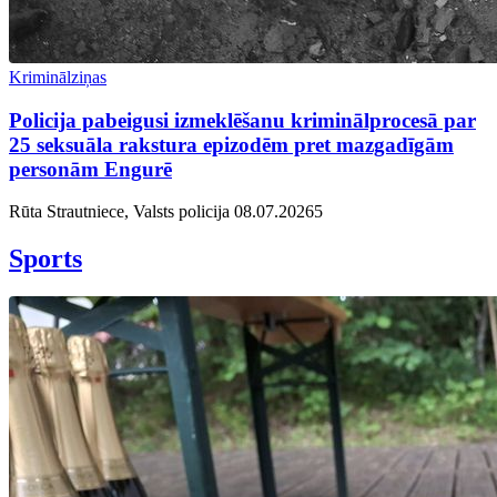
Kriminālziņas
Policija pabeigusi izmeklēšanu kriminālprocesā par
25 seksuāla rakstura epizodēm pret mazgadīgām
personām Engurē
Rūta Strautniece, Valsts policija
08.07.2026
5
Sports