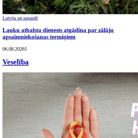
Latvija un pasaulē
Lauku atbalsta dienests atgādina par zālāju
apsaimniekošanas termiņiem
06.08.2026
1
Veselība