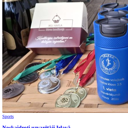
Sports
Noskaidroti uzvarētāji Irlavā