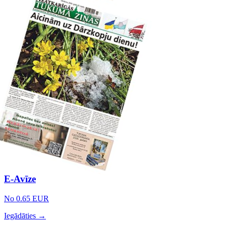
E-Avīze
No 0.65 EUR
Iegādāties →