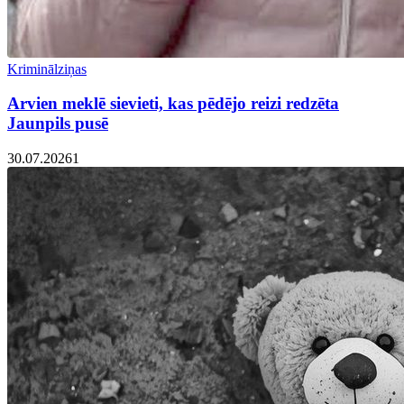
Kriminālziņas
Arvien meklē sievieti, kas pēdējo reizi redzēta
Jaunpils pusē
30.07.2026
1