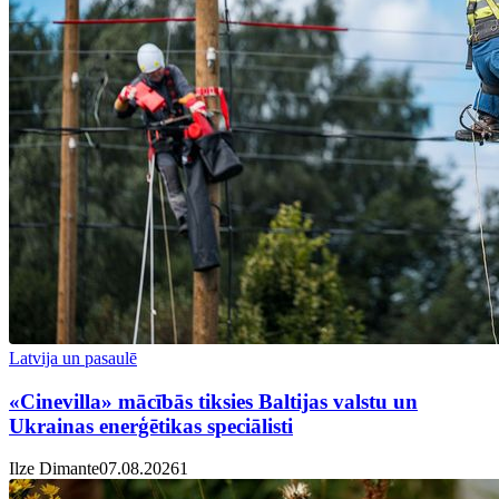
Latvija un pasaulē
«Cinevilla» mācībās tiksies Baltijas valstu un
Ukrainas enerģētikas speciālisti
Ilze Dimante
07.08.2026
1