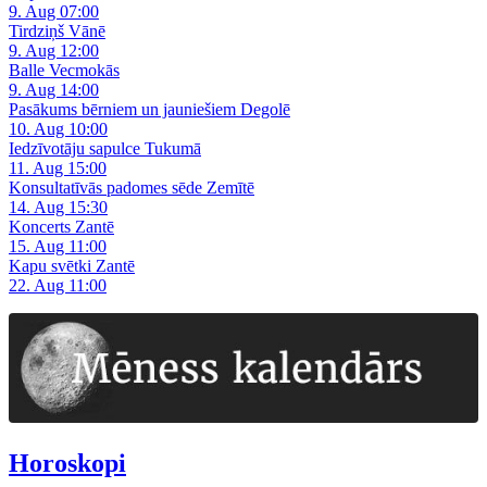
9. Aug 07:00
Tirdziņš Vānē
9. Aug 12:00
Balle Vecmokās
9. Aug 14:00
Pasākums bērniem un jauniešiem Degolē
10. Aug 10:00
Iedzīvotāju sapulce Tukumā
11. Aug 15:00
Konsultatīvās padomes sēde Zemītē
14. Aug 15:30
Koncerts Zantē
15. Aug 11:00
Kapu svētki Zantē
22. Aug 11:00
Horoskopi