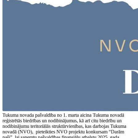
Tukuma novada pašvaldība no 1. marta aicina Tukuma novadā
reģistrētās biedrības un nodibinājumus, kā arī citu biedrību un
nodibinājumu teritoriālās struktūrvienības, kas darbojas Tukuma
novadā (NVO), pieteikties NVO projektu konkursam “Darām
paši”, lai saņemtu pašvaldības finansiālu atbalstu 2025. gada