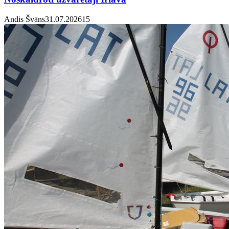
Andis Švāns
31.07.2026
1
5