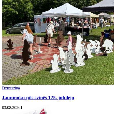
Dzīvesziņa
Jaunmoku pils svinēs 125. jubileju
03.08.2026
1