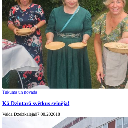
Tukumā un novadā
Kā Dzintarā svētkus svinēja!
Valda Dzelzkalēja
07.08.2026
1
8