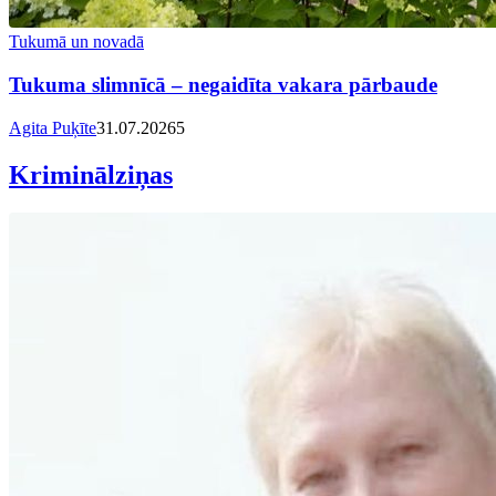
Tukumā un novadā
Tukuma slimnīcā – negaidīta vakara pārbaude
Agita Puķīte
31.07.2026
5
Kriminālziņas