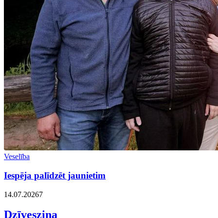
Veselība
Iespēja palīdzēt jaunietim
14.07.2026
7
Dzīvesziņa