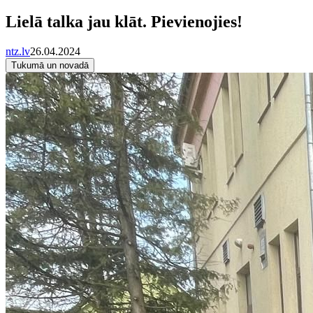
Lielā talka jau klāt. Pievienojies!
ntz.lv
26.04.2024
Tukumā un novadā