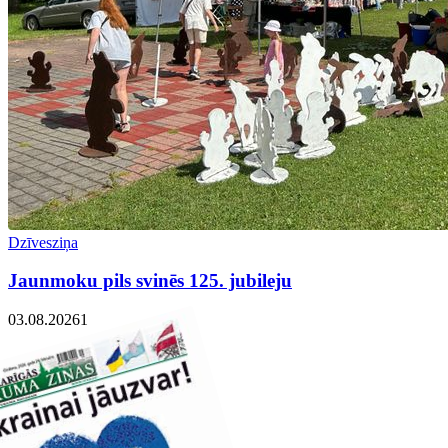
Dzīvesziņa
Jaunmoku pils svinēs 125. jubileju
03.08.2026
1