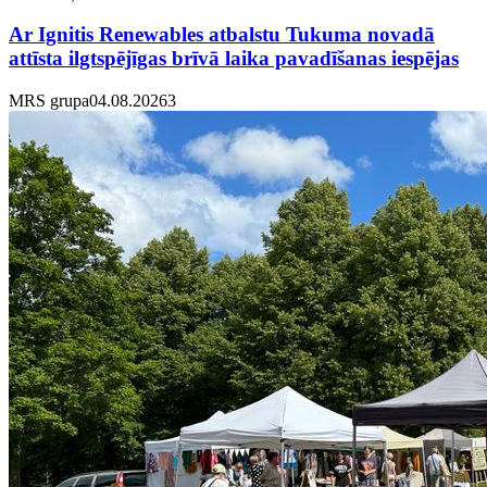
Ar Ignitis Renewables atbalstu Tukuma novadā
attīsta ilgtspējīgas brīvā laika pavadīšanas iespējas
MRS grupa
04.08.2026
3