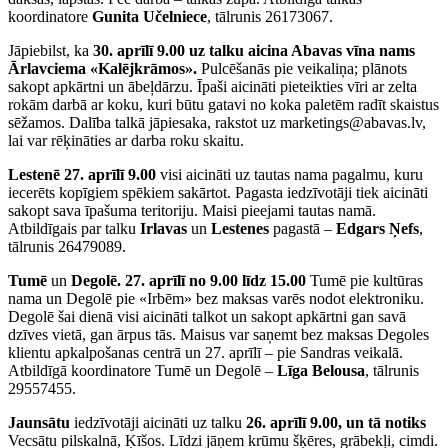
koordinatore
Gunita Učelniece
, tālrunis 26173067.
Jāpiebilst, ka
30. aprīlī 9.00 uz talku aicina Abavas vīna nams
Ārlavciema «Kalējkrāmos».
Pulcēšanās pie veikaliņa; plānots
sakopt apkārtni un ābeļdārzu. Īpaši aicināti pieteikties vīri ar zelta
rokām darbā ar koku, kuri būtu gatavi no koka paletēm radīt skaistus
sēžamos. Dalība talkā jāpiesaka, rakstot uz marketings@abavas.lv,
lai var rēķināties ar darba roku skaitu.
Lestenē 27. aprīlī 9.00
visi aicināti uz tautas nama pagalmu, kuru
iecerēts kopīgiem spēkiem sakārtot. Pagasta iedzīvotāji tiek aicināti
sakopt sava īpašuma teritoriju. Maisi pieejami tautas namā.
Atbildīgais par talku
Irlavas
un
Lestenes
pagastā –
Edgars Ņefs
,
tālrunis 26479089.
Tumē
un
Degolē.
27. aprīlī no 9.00 līdz 15.00
Tumē pie kultūras
nama un Degolē pie «Irbēm» bez maksas varēs nodot elektroniku.
Degolē šai dienā visi aicināti talkot un sakopt apkārtni gan savā
dzīves vietā, gan ārpus tās. Maisus var saņemt bez maksas Degoles
klientu apkalpošanas centrā un 27. aprīlī – pie Sandras veikalā.
Atbildīgā koordinatore Tumē un Degolē –
Līga Belousa
, tālrunis
29557455.
Jaunsātu
iedzīvotāji aicināti uz talku
26. aprīlī 9.00, un tā notiks
Vecsātu pilskalnā, Ķīšos. Līdzi jāņem krūmu šķēres, grābekļi, cimdi.