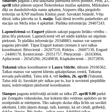
Smārdes
pagastā Lielā talkošana paredzēta divos posmos. Proti,
27.
aprīlī
talkā plānots uzpost Šlokenbekas muižas apkārtni, Milzkalnes
dīķi un daudzdzīvokļu namu apkaimi, Aizpures dīķa piegulošo
teritoriju un ĶNP maršrutu Kūdras pusē. Savukārt Smārdē, Vēju
dārzā, talka pārcelta uz
1. maiju
. Šajā dienā iecerēts padarboties arī
stacijas un Meža ielas 4 apkārtnē. Plašāka informācija: 29407243.
Lapmežciemā
un
Engurē
plānots sakopt pagastu lielāko vērtību –
jūras līča piekrasti. Lapmežciemā vēl arī stādīs kārklus un stiprinās
piekrasti. Te plašāka informācija: 29348883; maisus var saņemt
pagasta pārvaldē. Tāpat Engurē katram ciemam ir savi talkas
koordinatori: Bērzciemā – 26207510, Rideļos – 26607139, Engurē
– 24400170, Ķesterciemā– 29351757, Plieņciemā – 26163064,
Apšuciemā – 26545266, 26249838, Klapkalnciemā – 26372856.
Tukumā
talkas koordinatore ir
Laura Stūrīte
, tālrunis 29166362.
Talkas maisus var saņemt klientu apkalpošanas centrā, Tukuma
novada pašvaldībā, Talsu ielā 4, vēl
šodien, 26. aprīlī
(Tukumā,
Talsu ielā 4). Savukārt pēc talkas par to, kur ir novietoti piepildītie
maisi, iedzīvotājiem jāinformē koordinatore.
Slampes
pagasta iedzīvotāji aicināti uz talku
27. aprīlī 9.00
parkā
pie Zemgales vidusskolas, kur kokiem tiks veidotas apdobes un tie
nostiprināti ar mietiņiem. Tiks sakopts skolas dīķa līcītis un savākti
atkritumi. Līdzi jāņem draugi, radi, kaimiņi, kā arī cimdi, grābekļi,
dakšas, lāpstas. Pēc darba – talkas zupa. Atbildīgā talkas