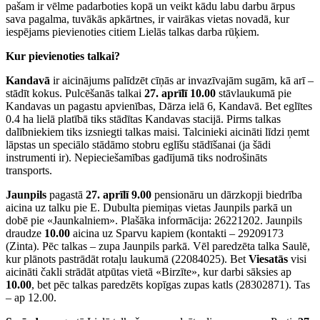
pašam ir vēlme padarboties kopā un veikt kādu labu darbu ārpus
sava pagalma, tuvākās apkārtnes, ir vairākas vietas novadā, kur
iespējams pievienoties citiem Lielās talkas darba rūķiem.
Kur pievienoties talkai?
Kandavā
ir aicinājums palīdzēt cīņās ar invazīvajām sugām, kā arī –
stādīt kokus. Pulcēšanās talkai
27. aprīlī 10.00
stāvlaukumā pie
Kandavas un pagastu apvienības, Dārza ielā 6, Kandavā. Bet eglītes
0.4 ha lielā platībā tiks stādītas Kandavas stacijā. Pirms talkas
dalībniekiem tiks izsniegti talkas maisi. Talcinieki aicināti līdzi ņemt
lāpstas un speciālo stādāmo stobru eglīšu stādīšanai (ja šādi
instrumenti ir). Nepieciešamības gadījumā tiks nodrošināts
transports.
Jaunpils
pagastā
27. aprīlī 9.00
pensionāru un dārzkopji biedrība
aicina uz talku pie E. Dubulta piemiņas vietas Jaunpils parkā un
dobē pie «Jaunkalniem». Plašāka informācija: 26221202. Jaunpils
draudze
10.00
aicina uz Sparvu kapiem (kontakti – 29209173
(Zinta). Pēc talkas – zupa Jaunpils parkā. Vēl paredzēta talka Saulē,
kur plānots pastrādāt rotaļu laukumā (22084025). Bet
Viesatās
visi
aicināti čakli strādāt atpūtas vietā «Birzīte», kur darbi sāksies ap
10.00
, bet pēc talkas paredzēts kopīgas zupas katls (28302871). Tas
– ap 12.00.