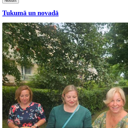
Nosūtīt
Tukumā un novadā