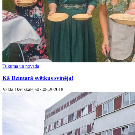
Tukumā un novadā
Kā Dzintarā svētkus svinēja!
Valda Dzelzkalēja
07.08.2026
1
8