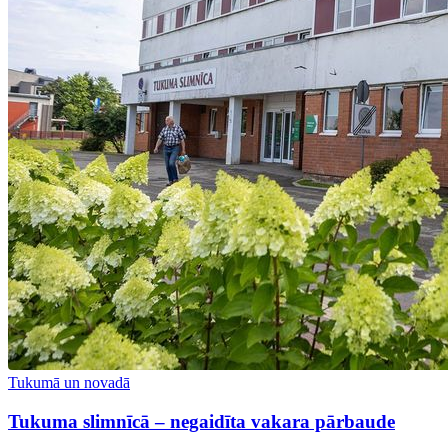
Tukumā un novadā
Tukuma slimnīcā – negaidīta vakara pārbaude