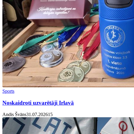
Sports
Noskaidroti uzvarētāji Irlavā
Andis Švāns
31.07.2026
1
5