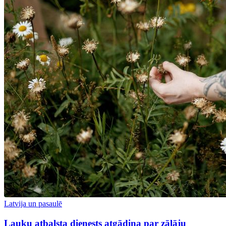
Latvija un pasaulē
Lauku atbalsta dienests atgādina par zālāju