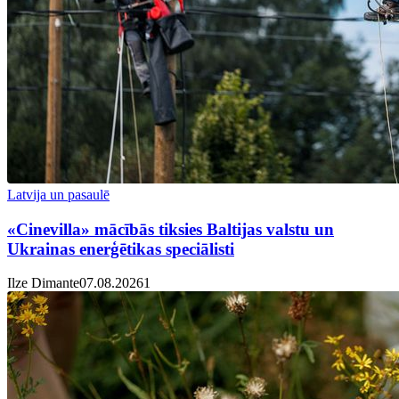
Latvija un pasaulē
«Cinevilla» mācībās tiksies Baltijas valstu un
Ukrainas enerģētikas speciālisti
Ilze Dimante
07.08.2026
1