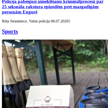
Policija pabeigusi izmeklēšanu kriminālprocesā par
25 seksuāla rakstura epizodēm pret mazgadīgām
personām Engurē
Rūta Strautniece, Valsts policija
08.07.2026
5
Sports