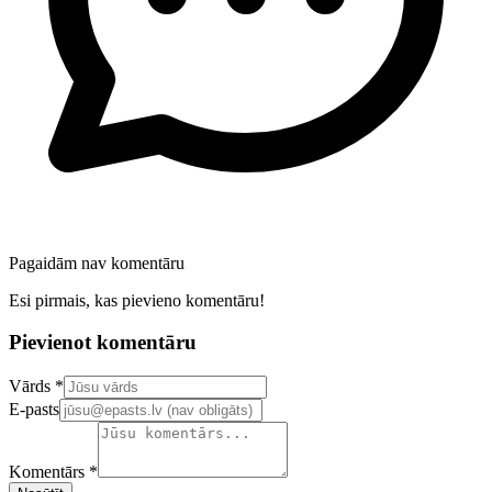
Pagaidām nav komentāru
Esi pirmais, kas pievieno komentāru!
Pievienot komentāru
Confirm your email address
Vārds *
E-pasts
Komentārs *