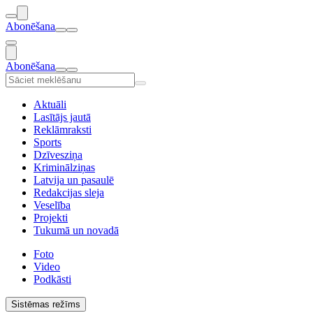
Abonēšana
Abonēšana
Aktuāli
Lasītājs jautā
Reklāmraksti
Sports
Dzīvesziņa
Kriminālziņas
Latvija un pasaulē
Redakcijas sleja
Veselība
Projekti
Tukumā un novadā
Foto
Video
Podkāsti
Sistēmas režīms