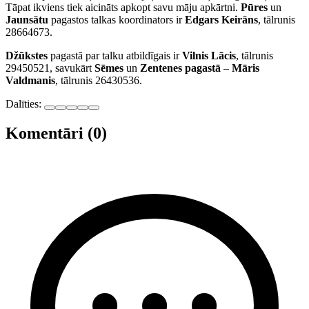
Tāpat ikviens tiek aicināts apkopt savu māju apkārtni.
Pūres
un
Jaunsātu
pagastos talkas koordinators ir
Edgars Keirāns
, tālrunis
28664673.
Džūkstes
pagastā par talku atbildīgais ir
Vilnis Lācis
, tālrunis
29450521, savukārt
Sēmes
un
Zentenes pagastā
–
Māris
Valdmanis
, tālrunis 26430536.
Dalīties:
Komentāri (0)