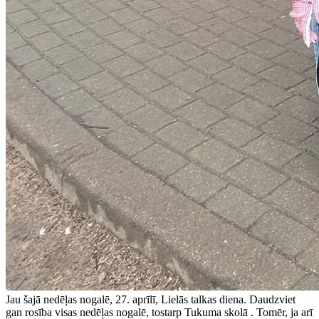
Jau šajā nedēļas nogalē, 27. aprīlī, Lielās talkas diena. Daudzviet
gan rosība visas nedēļas nogalē, tostarp Tukuma skolā . Tomēr, ja arī