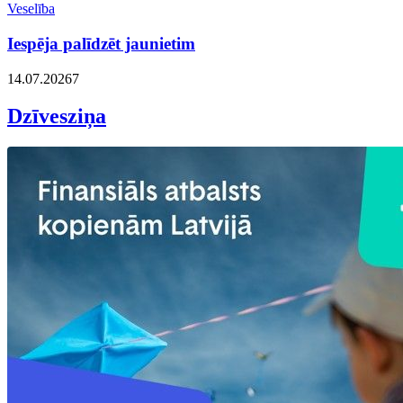
Veselība
Iespēja palīdzēt jaunietim
14.07.2026
7
Dzīvesziņa