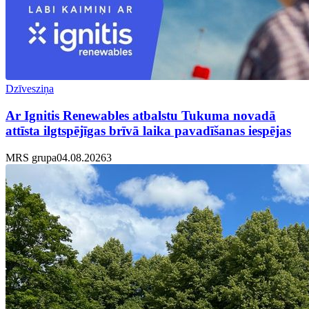
Dzīvesziņa
Ar Ignitis Renewables atbalstu Tukuma novadā
attīsta ilgtspējīgas brīvā laika pavadīšanas iespējas
MRS grupa
04.08.2026
3