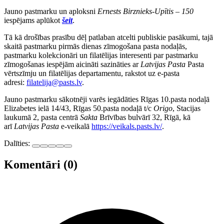
Jauno pastmarku un aploksni
Ernests Birznieks-Upītis – 150
iespējams aplūkot
šeit
.
Tā kā drošības prasību dēļ patlaban atcelti publiskie pasākumi, tajā
skaitā pastmarku pirmās dienas zīmogošana pasta nodaļās,
pastmarku kolekcionāri un filatēlijas interesenti par pastmarku
zīmogošanas iespējām aicināti sazināties ar
Latvijas Pasta
Pasta
vērtszīmju un filatēlijas departamentu, rakstot uz e-pasta
adresi:
filatelija@pasts.lv
.
Jauno pastmarku sākotnēji varēs iegādāties Rīgas 10.pasta nodaļā
Elizabetes ielā 14/43, Rīgas 50.pasta nodaļā t/c
Origo
, Stacijas
laukumā 2, pasta centrā
Sakta
Brīvības bulvārī 32, Rīgā, kā
arī
Latvijas Pasta
e-veikalā
https://veikals.pasts.lv/
.
Dalīties:
Komentāri (0)