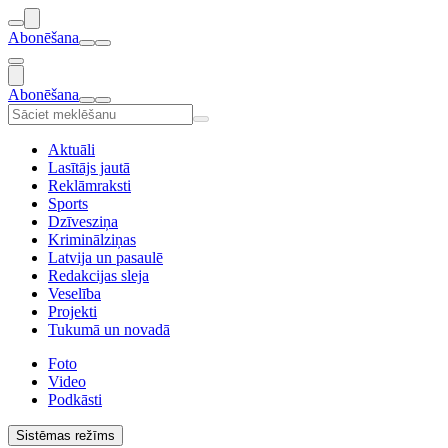
Abonēšana
Abonēšana
Aktuāli
Lasītājs jautā
Reklāmraksti
Sports
Dzīvesziņa
Kriminālziņas
Latvija un pasaulē
Redakcijas sleja
Veselība
Projekti
Tukumā un novadā
Foto
Video
Podkāsti
Sistēmas režīms