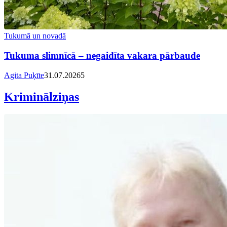
Tukumā un novadā
Tukuma slimnīcā – negaidīta vakara pārbaude
Agita Puķīte
31.07.2026
5
Kriminālziņas