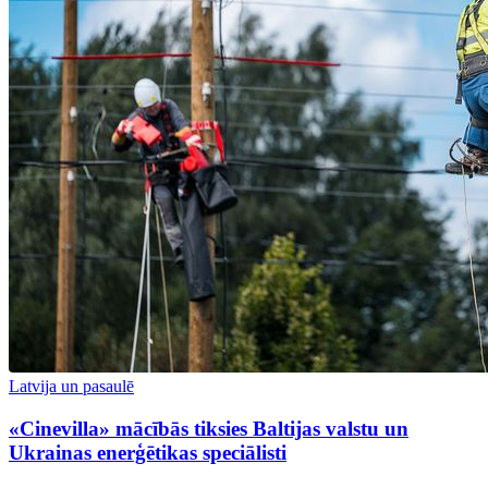
Latvija un pasaulē
«Cinevilla» mācībās tiksies Baltijas valstu un
Ukrainas enerģētikas speciālisti