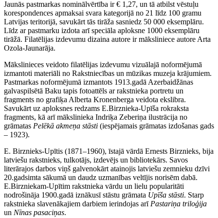
Jaunās pastmarkas nominālvērtība ir € 1,27, un tā atbilst vēstuļu
korespondences apmaksai svara kategorijā no 21 līdz 100 gramu
Latvijas teritorijā, savukārt tās tirāža sasniedz 50 000 eksemplāru.
Līdz ar pastmarku izdota arī speciāla aploksne 1000 eksemplāru
tirāžā. Filatēlijas izdevumu dizaina autore ir māksliniece autore Arta
Ozola-Jaunarāja.
Mākslinieces veidoto filatēlijas izdevumu vizuālajā noformējumā
izmantoti materiāli no Rakstniecības un mūzikas muzeja krājumiem.
Pastmarkas noformējumā izmantots 1913.gadā Azerbaidžānas
galvaspilsētā Baku tapis fotoattēls ar rakstnieka portretu un
fragments no grafiķa Alberta Kronenberga veidota ekslibra.
Savukārt uz aploksnes redzams E.Birznieka-Upīša rokraksta
fragments, kā arī mākslinieka Indriķa Zeberiņa ilustrācija no
grāmatas
Pelēkā akmeņa stāsti
(iespējamais grāmatas izdošanas gads
– 1923).
E. Birznieks-Upītis (1871–1960), īstajā vārdā Ernests Birznieks, bija
latviešu rakstnieks, tulkotājs, izdevējs un bibliotekārs. Savos
literārajos darbos viņš galvenokārt atainojis latviešu zemnieku dzīvi
20.gadsimta sākumā un daudz uzmanības veltījis norisēm dabā.
E.Birzniekam-Upītim rakstnieka vārdu un lielu popularitāti
nodrošināja 1900.gadā iznākusī stāstu grāmata
Upīša stāsti
. Starp
rakstnieka slavenākajiem darbiem ierindojas arī
Pastariņa triloģija
un
Nīnas pasaciņas
.