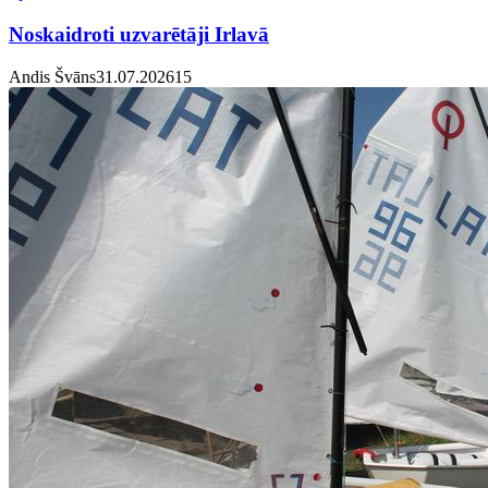
Noskaidroti uzvarētāji Irlavā
Andis Švāns
31.07.2026
1
5