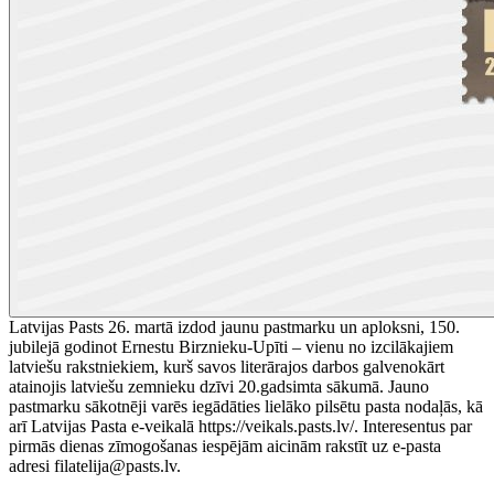
Latvijas Pasts 26. martā izdod jaunu pastmarku un aploksni, 150.
jubilejā godinot Ernestu Birznieku-Upīti – vienu no izcilākajiem
latviešu rakstniekiem, kurš savos literārajos darbos galvenokārt
atainojis latviešu zemnieku dzīvi 20.gadsimta sākumā. Jauno
pastmarku sākotnēji varēs iegādāties lielāko pilsētu pasta nodaļās, kā
arī Latvijas Pasta e-veikalā https://veikals.pasts.lv/. Interesentus par
pirmās dienas zīmogošanas iespējām aicinām rakstīt uz e-pasta
adresi filatelija@pasts.lv.