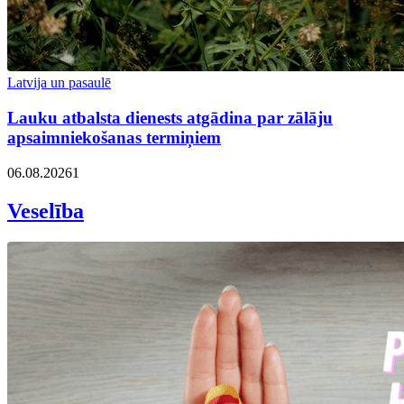
Latvija un pasaulē
Lauku atbalsta dienests atgādina par zālāju
apsaimniekošanas termiņiem
06.08.2026
1
Veselība