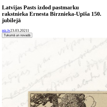
Latvijas Pasts izdod pastmarku
rakstnieka Ernesta Birznieka-Upīša 150.
jubilejā
ntz.lv
23.03.2021
1
Tukumā un novadā