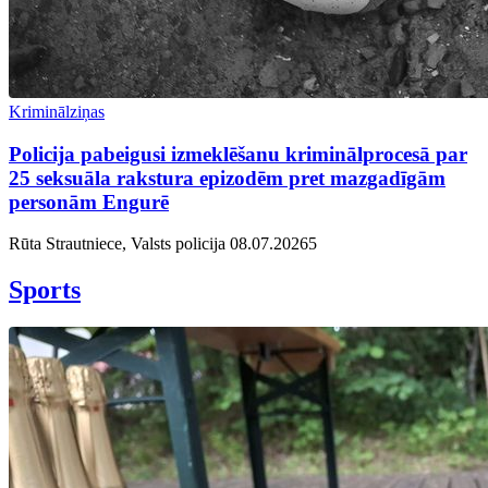
Kriminālziņas
Policija pabeigusi izmeklēšanu kriminālprocesā par
25 seksuāla rakstura epizodēm pret mazgadīgām
personām Engurē
Rūta Strautniece, Valsts policija
08.07.2026
5
Sports