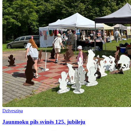
Dzīvesziņa
Jaunmoku pils svinēs 125. jubileju