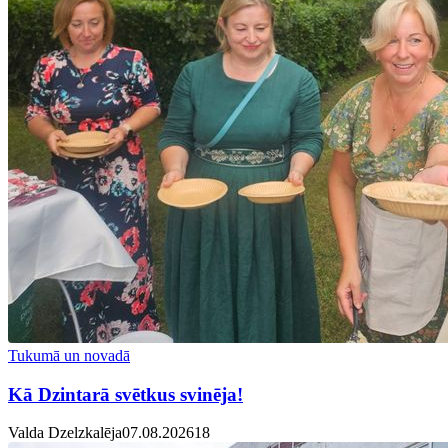
Tukumā un novadā
Kā Dzintarā svētkus svinēja!
Valda Dzelzkalēja
07.08.2026
1
8