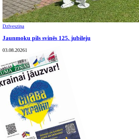
Dzīvesziņa
Jaunmoku pils svinēs 125. jubileju
03.08.2026
1