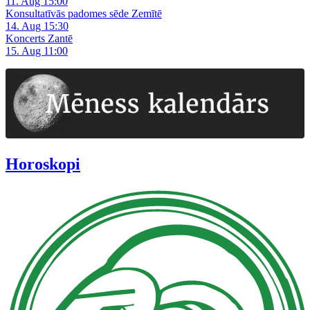
11. Aug 15:00
Konsultatīvās padomes sēde Zemītē
14. Aug 15:30
Koncerts Zantē
15. Aug 11:00
Horoskopi