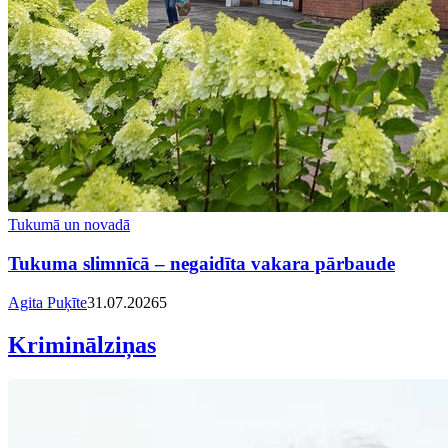
Tukumā un novadā
Tukuma slimnīcā – negaidīta vakara pārbaude
Agita Puķīte
31.07.2026
5
Kriminālziņas