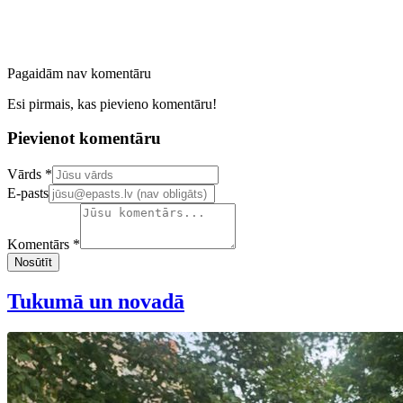
Pagaidām nav komentāru
Esi pirmais, kas pievieno komentāru!
Pievienot komentāru
Confirm your email address
Vārds *
E-pasts
Komentārs *
Nosūtīt
Tukumā un novadā