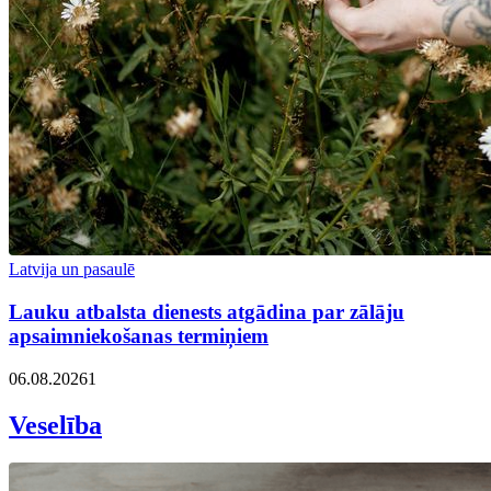
Latvija un pasaulē
Lauku atbalsta dienests atgādina par zālāju
apsaimniekošanas termiņiem
06.08.2026
1
Veselība