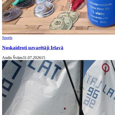
Sports
Noskaidroti uzvarētāji Irlavā
Andis Švāns
31.07.2026
1
5