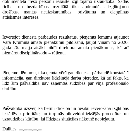
dokumentēta trešo personu iesaiste izglītojamo uzraudzībā. Šādas
rīcības un bezdarbības rezultātā tika apdraudētas izglītojamo
drošības, mantas neaizskaramības, privātuma un cieņpilnas
attieksmes intereses.
Izvērtējot dienesta pārbaudes rezultātus, pieņemts lēmums atjaunot
Vara Krūmiņa amata pienākumu pildīšanu, ļaujot viņam no 2026.
gada 26. maija atsākt pildīt direktora amata pienākumus, kā arī
piemērot disciplinārsodu – rājienu.
Pieņemot lēmumu, tika ņemta vērā gan dienesta pārbaudē konstatētā
informācija, gan direktora līdzšinējā darba pieredze, kā arī fakts, ka
līdz šim pašvaldībā nav saņemtas sūdzības par viņa profesionālo
darbību.
Pašvaldība uzsver, ka bērnu drošība un tiesību ievērošana izglītības
iestādēs ir prioritāte, un turpinās pilnveidot iekšējās procedūras un
uzraudzības kārtību, lai līdzīgas situācijas nākotnē nepieļautu.
Dalīties: