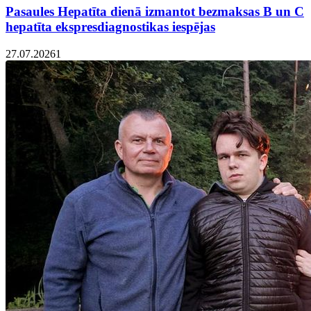
Pasaules Hepatīta dienā izmantot bezmaksas B un C
hepatīta ekspresdiagnostikas iespējas
27.07.2026
1