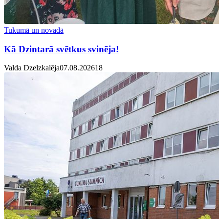
Tukumā un novadā
Kā Dzintarā svētkus svinēja!
Valda Dzelzkalēja
07.08.2026
1
8