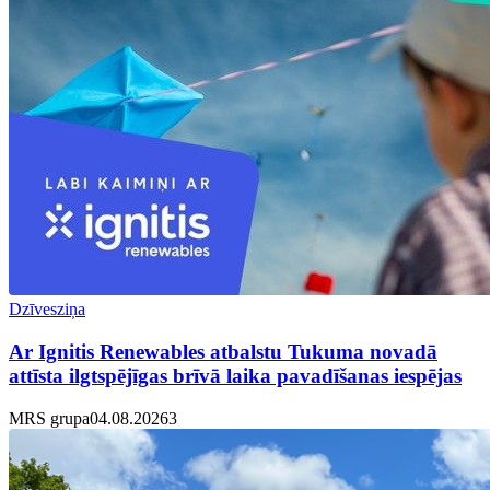
Dzīvesziņa
Ar Ignitis Renewables atbalstu Tukuma novadā
attīsta ilgtspējīgas brīvā laika pavadīšanas iespējas
MRS grupa
04.08.2026
3