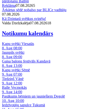
pārdošanu Baltijā
Reklāma
07.08.2026
5
Ārkārtas sēdē nobalso par BLICe vadītāju
07.08.2026
Kā Dzintarā svētkus svinēja!
Valda Dzelzkalēja
07.08.2026
1
8
Notikumu kalendārs
Kapu svētki Viesatās
8. Aug 08:00
Jaunpils svētki
8. Aug 09:00
Gaisa balonu festivāls Kandavā
8. Aug 13:00
Kapu svētki Sēmē
9. Aug 07:00
Tirdziņš Vānē
9. Aug 12:00
Balle Vecmokās
9. Aug 14:00
Pasākums bērniem un jauniešiem Degolē
10. Aug 10:00
Iedzīvotāju sapulce Tukumā