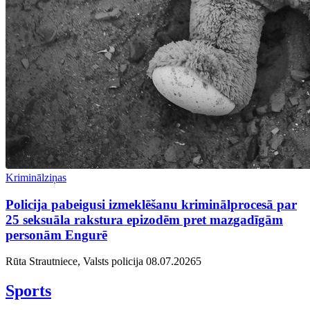
Kriminālziņas
Policija pabeigusi izmeklēšanu kriminālprocesā par
25 seksuāla rakstura epizodēm pret mazgadīgām
personām Engurē
Rūta Strautniece, Valsts policija
08.07.2026
5
Sports