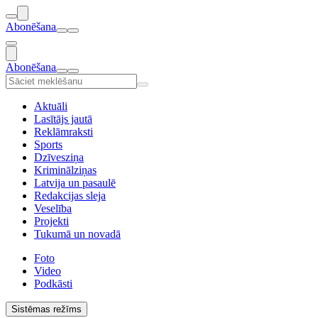
Abonēšana
Abonēšana
Aktuāli
Lasītājs jautā
Reklāmraksti
Sports
Dzīvesziņa
Kriminālziņas
Latvija un pasaulē
Redakcijas sleja
Veselība
Projekti
Tukumā un novadā
Foto
Video
Podkāsti
Sistēmas režīms