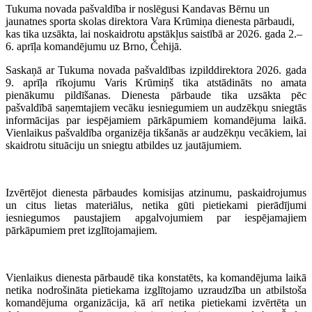
Tukuma novada pašvaldība ir noslēgusi Kandavas Bērnu un
jaunatnes sporta skolas direktora Vara Krūmiņa dienesta pārbaudi,
kas tika uzsākta, lai noskaidrotu apstākļus saistībā ar 2026. gada 2.–
6. aprīļa komandējumu uz Brno, Čehijā.
Saskaņā ar Tukuma novada pašvaldības izpilddirektora 2026. gada
9. aprīļa rīkojumu Varis Krūmiņš tika atstādināts no amata
pienākumu pildīšanas. Dienesta pārbaude tika uzsākta pēc
pašvaldībā saņemtajiem vecāku iesniegumiem un audzēkņu sniegtās
informācijas par iespējamiem pārkāpumiem komandējuma laikā.
Vienlaikus pašvaldība organizēja tikšanās ar audzēkņu vecākiem, lai
skaidrotu situāciju un sniegtu atbildes uz jautājumiem.
Izvērtējot dienesta pārbaudes komisijas atzinumu, paskaidrojumus
un citus lietas materiālus, netika gūti pietiekami pierādījumi
iesniegumos paustajiem apgalvojumiem par iespējamajiem
pārkāpumiem pret izglītojamajiem.
Vienlaikus dienesta pārbaudē tika konstatēts, ka komandējuma laikā
netika nodrošināta pietiekama izglītojamo uzraudzība un atbilstoša
komandējuma organizācija, kā arī netika pietiekami izvērtēta un