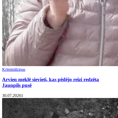
Kriminālziņas
Arvien meklē sievieti, kas pēdējo reizi redzēta
Jaunpils pusē
30.07.2026
1