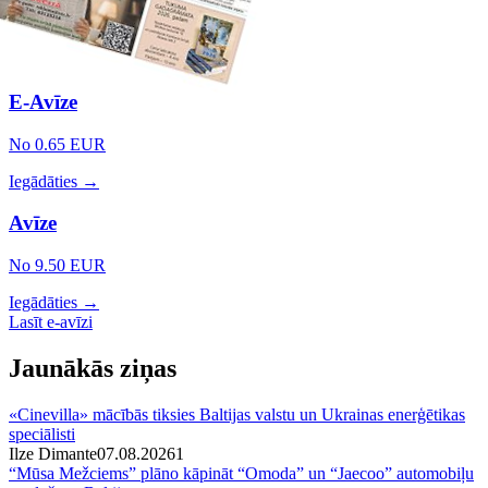
E-Avīze
No 0.65 EUR
Iegādāties →
Avīze
No 9.50 EUR
Iegādāties →
Lasīt e-avīzi
Jaunākās ziņas
«Cinevilla» mācībās tiksies Baltijas valstu un Ukrainas enerģētikas
speciālisti
Ilze Dimante
07.08.2026
1
“Mūsa Mežciems” plāno kāpināt “Omoda” un “Jaecoo” automobiļu