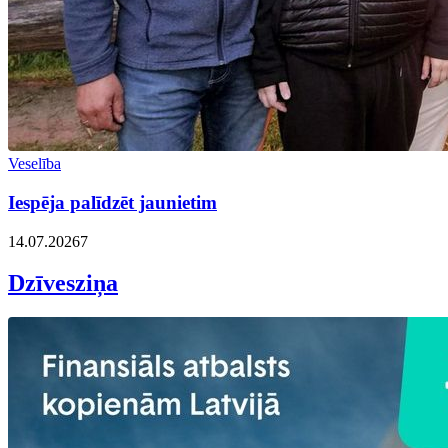
Veselība
Iespēja palīdzēt jaunietim
14.07.2026
7
Dzīvesziņa