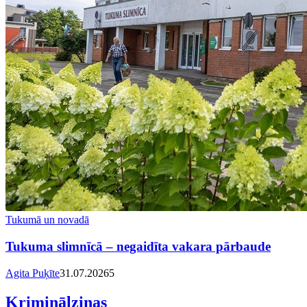
Tukumā un novadā
Tukuma slimnīcā – negaidīta vakara pārbaude
Agita Puķīte
31.07.2026
5
Kriminālziņas