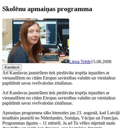
Skolēnu apmaiņas programma
Liena Trēde
15.08.2008
Kandavā
Arī Kandavas jauniešiem tiek piedāvāta iespēja iepazīties ar
vienaudžiem no citām Eiropas savienības valstīm un vienlaikus
papildināt savas svešvalodas zināšanas.
Arī Kandavas jauniešiem tiek piedāvāta iespēja iepazīties ar
vienaudžiem no citām Eiropas savienības valstīm un vienlaikus
papildināt savas svešvalodas zināšanas.
Apmaiņas programma sāks īstenoties jau 23. augustā, kad Latvijā
ieradīsies jaunieši no Nīderlandes, Somijas, Vācijas un Francijas.
Programmas ilgums – 11 mēneši. Ja arī Tu vēlies stiprināt tautu