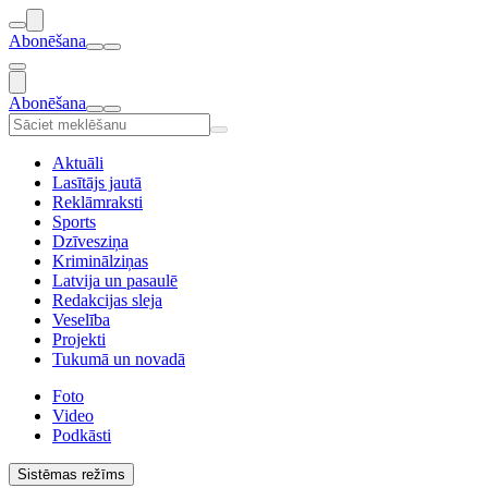
Abonēšana
Abonēšana
Aktuāli
Lasītājs jautā
Reklāmraksti
Sports
Dzīvesziņa
Kriminālziņas
Latvija un pasaulē
Redakcijas sleja
Veselība
Projekti
Tukumā un novadā
Foto
Video
Podkāsti
Sistēmas režīms