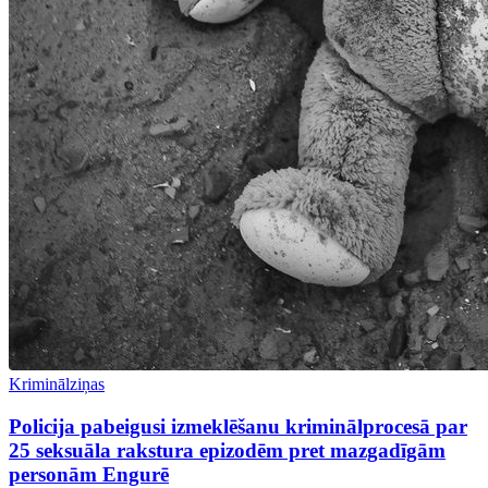
Kriminālziņas
Policija pabeigusi izmeklēšanu kriminālprocesā par
25 seksuāla rakstura epizodēm pret mazgadīgām
personām Engurē