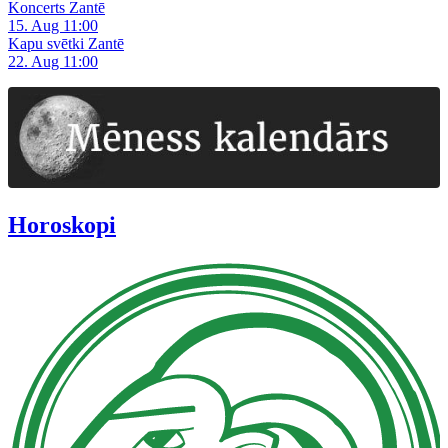
Koncerts Zantē
15. Aug 11:00
Kapu svētki Zantē
22. Aug 11:00
Horoskopi