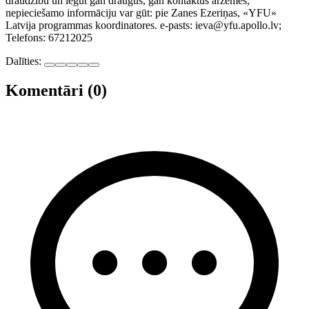
draudzību un iegūt gan draugus, gan kontaktus ārzemēs,
nepieciešamo informāciju var gūt: pie Zanes Ezeriņas, «YFU»
Latvija programmas koordinatores. e-pasts: ieva@yfu.apollo.lv;
Telefons: 67212025
Dalīties:
Komentāri (0)