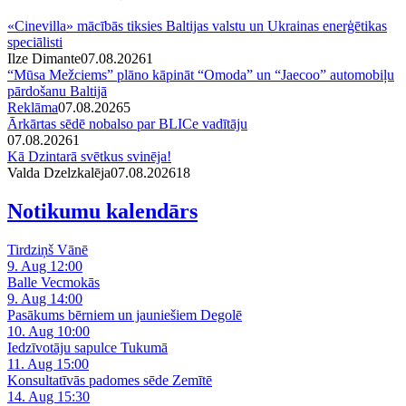
«Cinevilla» mācībās tiksies Baltijas valstu un Ukrainas enerģētikas
speciālisti
Ilze Dimante
07.08.2026
1
“Mūsa Mežciems” plāno kāpināt “Omoda” un “Jaecoo” automobiļu
pārdošanu Baltijā
Reklāma
07.08.2026
5
Ārkārtas sēdē nobalso par BLICe vadītāju
07.08.2026
1
Kā Dzintarā svētkus svinēja!
Valda Dzelzkalēja
07.08.2026
1
8
Notikumu kalendārs
Tirdziņš Vānē
9. Aug 12:00
Balle Vecmokās
9. Aug 14:00
Pasākums bērniem un jauniešiem Degolē
10. Aug 10:00
Iedzīvotāju sapulce Tukumā
11. Aug 15:00
Konsultatīvās padomes sēde Zemītē
14. Aug 15:30