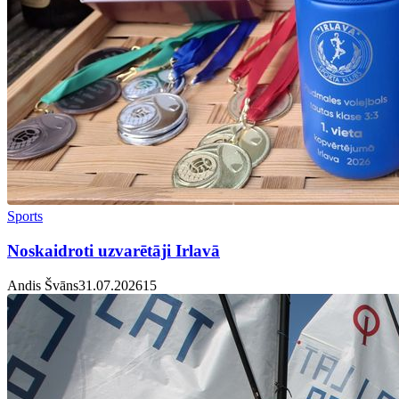
Sports
Noskaidroti uzvarētāji Irlavā
Andis Švāns
31.07.2026
1
5