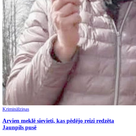
Kriminālziņas
Arvien meklē sievieti, kas pēdējo reizi redzēta
Jaunpils pusē