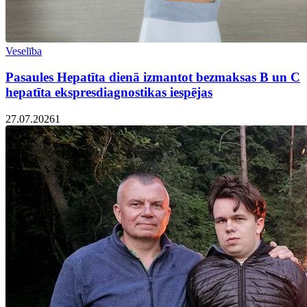
Veselība
Pasaules Hepatīta dienā izmantot bezmaksas B un C
hepatīta ekspresdiagnostikas iespējas
27.07.2026
1