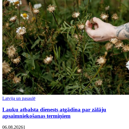
Latvija un pasaulē
Lauku atbalsta dienests atgādina par zālāju
apsaimniekošanas termiņiem
06.08.2026
1