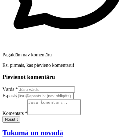
Pagaidām nav komentāru
Esi pirmais, kas pievieno komentāru!
Pievienot komentāru
Confirm your email address
Vārds *
E-pasts
Komentārs *
Nosūtīt
Tukumā un novadā