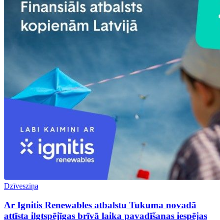
Dzīvesziņa
Ar Ignitis Renewables atbalstu Tukuma novadā
attīsta ilgtspējīgas brīvā laika pavadīšanas iespējas