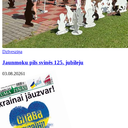
Dzīvesziņa
Jaunmoku pils svinēs 125. jubileju
03.08.2026
1