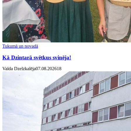
Tukumā un novadā
Kā Dzintarā svētkus svinēja!
Valda Dzelzkalēja
07.08.2026
1
8