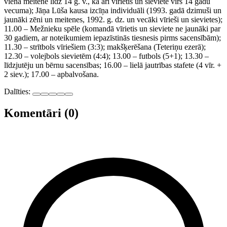
viena meitene līdz 14 g. v., kā arī vīrietis un sieviete virs 14 gadu
vecuma); Jāņa Lūša kausa izcīņa individuāli (1993. gadā dzimuši un
jaunāki zēni un meitenes, 1992. g. dz. un vecāki vīrieši un sievietes);
11.00 – Mežnieku spēle (komandā vīrietis un sieviete ne jaunāki par
30 gadiem, ar noteikumiem iepazīstinās tiesnesis pirms sacensībām);
11.30 – strītbols vīriešiem (3:3); makšķerēšana (Teteriņu ezerā);
12.30 – volejbols sievietēm (4:4); 13.00 – futbols (5+1); 13.30 –
līdzjutēju un bērnu sacensības; 16.00 – lielā jautrības stafete (4 vīr. +
2 siev.); 17.00 – apbalvošana.
Dalīties:
Komentāri (0)