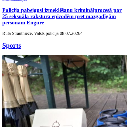
Policija pabeigusi izmeklēšanu kriminālprocesā par
25 seksuāla rakstura epizodēm pret mazgadīgām
personām Engurē
Rūta Strautniece, Valsts policija
08.07.2026
4
Sports