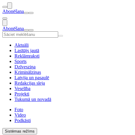
Abonēšana
Abonēšana
Aktuāli
Lasītājs jautā
Reklāmraksti
Sports
Dzīvesziņa
Kriminālziņas
Latvija un pasaulē
Redakcijas sleja
Veselība
Projekti
Tukumā un novadā
Foto
Video
Podkāsti
Sistēmas režīms