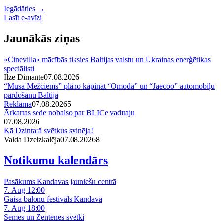
Iegādāties →
Lasīt e-avīzi
Jaunākās ziņas
«Cinevilla» mācībās tiksies Baltijas valstu un Ukrainas enerģētikas
speciālisti
Ilze Dimante
07.08.2026
“Mūsa Mežciems” plāno kāpināt “Omoda” un “Jaecoo” automobiļu
pārdošanu Baltijā
Reklāma
07.08.2026
5
Ārkārtas sēdē nobalso par BLICe vadītāju
07.08.2026
Kā Dzintarā svētkus svinēja!
Valda Dzelzkalēja
07.08.2026
8
Notikumu kalendārs
Pasākums Kandavas jauniešu centrā
7. Aug 12:00
Gaisa balonu festivāls Kandavā
7. Aug 18:00
Sēmes un Zentenes svētki