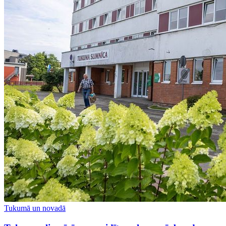
Tukumā un novadā