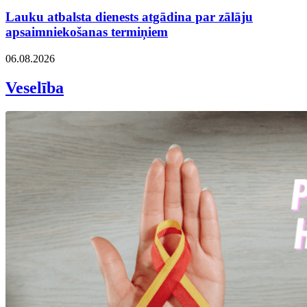
Lauku atbalsta dienests atgādina par zālāju
apsaimniekošanas termiņiem
06.08.2026
Veselība