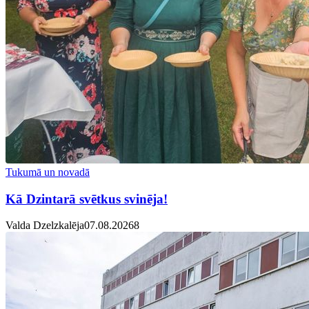
Tukumā un novadā
Kā Dzintarā svētkus svinēja!
Valda Dzelzkalēja
07.08.2026
8