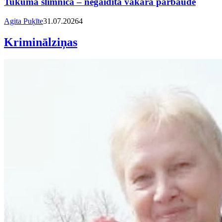
Tukuma slimnīcā – negaidīta vakara pārbaude
Agita Puķīte
31.07.2026
4
Kriminālziņas