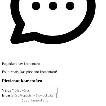
Pagaidām nav komentāru
Esi pirmais, kas pievieno komentāru!
Pievienot komentāru
Confirm your email address
Vārds *
E-pasts