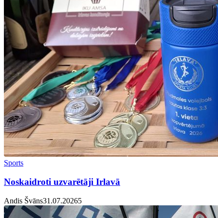
Sports
Noskaidroti uzvarētāji Irlavā
Andis Švāns
31.07.2026
5