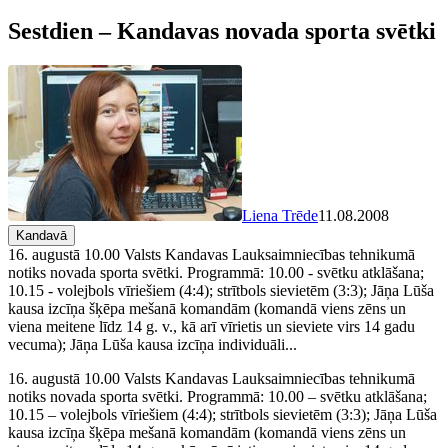
Sestdien – Kandavas novada sporta svētki
Liena Trēde
11.08.2008
Kandavā
16. augustā 10.00 Valsts Kandavas Lauksaimniecības tehnikumā
notiks novada sporta svētki. Programmā: 10.00 - svētku atklāšana;
10.15 - volejbols vīriešiem (4:4); strītbols sievietēm (3:3); Jāņa Lūša
kausa izcīņa šķēpa mešanā komandām (komandā viens zēns un
viena meitene līdz 14 g. v., kā arī vīrietis un sieviete virs 14 gadu
vecuma); Jāņa Lūša kausa izcīņa individuāli...
16. augustā 10.00 Valsts Kandavas Lauksaimniecības tehnikumā
notiks novada sporta svētki. Programmā: 10.00 – svētku atklāšana;
10.15 – volejbols vīriešiem (4:4); strītbols sievietēm (3:3); Jāņa Lūša
kausa izcīņa šķēpa mešanā komandām (komandā viens zēns un