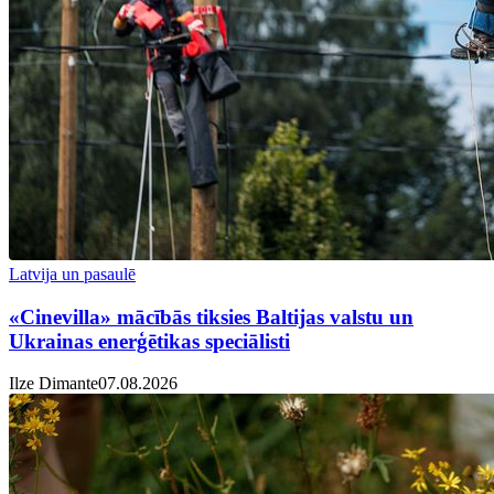
Latvija un pasaulē
«Cinevilla» mācībās tiksies Baltijas valstu un
Ukrainas enerģētikas speciālisti
Ilze Dimante
07.08.2026