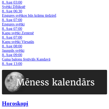
8. Aug 03:00
Svētki Džūkstē
8. Aug 06:30
Engures svētkos būs krāmu tirdziņš
8. Aug 07:00
Engures svētki
8. Aug 07:00
Kapu svētki Zentenē
8. Aug 07:00
Kapu svētki Viesatās
8. Aug 08:00
Jaunpils svētki
8. Aug 09:00
Gaisa balonu festivāls Kandavā
8. Aug 13:00
Horoskopi