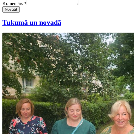
Komentārs *
Nosūtīt
Tukumā un novadā