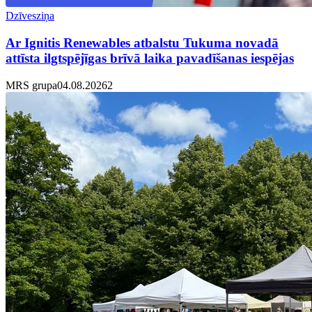
Dzīvesziņa
Ar Ignitis Renewables atbalstu Tukuma novadā
attīsta ilgtspējīgas brīvā laika pavadīšanas iespējas
MRS grupa
04.08.2026
2