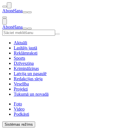
Abonēšana
Abonēšana
Aktuāli
Lasītājs jautā
Reklāmraksti
Sports
Dzīvesziņa
Kriminālziņas
Latvija un pasaulē
Redakcijas sleja
Veselība
Projekti
Tukumā un novadā
Foto
Video
Podkāsti
Sistēmas režīms