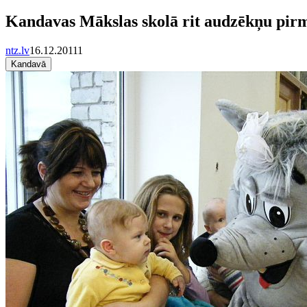
Kandavas Mākslas skolā rit audzēkņu pir
ntz.lv
16.12.2011
1
Kandavā