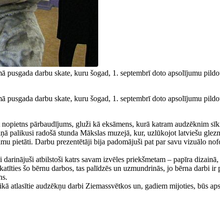
 pusgada darbu skate, kuru šogad, 1. septembrī doto apsolījumu pildot
 pusgada darbu skate, kuru šogad, 1. septembrī doto apsolījumu pildot
t nopietns pārbaudījums, gluži kā eksāmens, kurā katram audzēknim sīki
iņā palikusi radošā stunda Mākslas muzejā, kur, uzlūkojot latviešu glezn
 zināmu pietāti. Darbu prezentētāji bija padomājuši pat par savu vizuālo 
darinājuši atbilstoši katrs savam izvēles priekšmetam – papīra dizainā, s
katīties šo bērnu darbos, tas palīdzēs un uzmundrinās, jo bērna darbi ir p
ns.
ikā atlasītie audzēkņu darbi Ziemassvētkos un, gadiem mijoties, būs ap