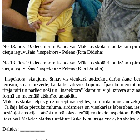
No 13. līdz 19. decembrim Kandavas Mākslas skolā rit audzēkņu pirmā
cieņu ieguvušais "inspektors» Pelēns (Rita Diduha).
No 13. līdz 19. decembrim Kandavas Mākslas skolā rit audzēkņu pirmā
cieņu ieguvušais "inspektors» Pelēns (Rita Diduha).
"Inspektora" skatījumā, šī nav vis vienkārši audzēkņu darbu skate, be
ierosmi, kā arī jāizvērtē, kā darbs izdevies kopumā. Īpaši bērniem atm
ritēja raiti un pārliecinoši un "inspektora" klātbūtni viņi uztvēra ar
formā un materiālā atšķirīgu apkaklīti.
Mākslas skolas telpas grezno septiņas eglītes, kuru rotājumus audzēkņi 
"Ja šajā laikā pietrūks mīļuma, sirdsmiera un vienkāršas labestības, ies
neslēpjot emocijas, atzīst un mākslas cienītājiem ieteic inspektors Pelē
Savukārt Mākslas skolas direktore Ērika Klauberga vēsta, ka skates la
Dalīties: