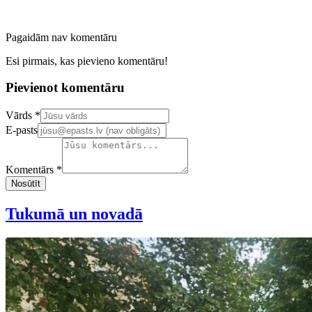
Pagaidām nav komentāru
Esi pirmais, kas pievieno komentāru!
Pievienot komentāru
Confirm your email address
Vārds *
E-pasts
Komentārs *
Nosūtīt
Tukumā un novadā