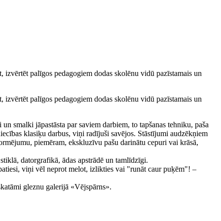
, izvērtēt palīgos pedagogiem dodas skolēnu vidū pazīstamais un
, izvērtēt palīgos pedagogiem dodas skolēnu vidū pazīstamais un
 un smalki jāpastāsta par saviem darbiem, to tapšanas tehniku, paša
iecības klasiķu darbus, viņi radījuši savējos. Stāstījumi audzēkņiem
noformējumu, piemēram, ekskluzīvu pašu darinātu cepuri vai krāsā,
tiklā, datorgrafikā, ādas apstrādē un tamlīdzīgi.
atiesi, viņi vēl neprot melot, izlikties vai "runāt caur puķēm"! –
skatāmi gleznu galerijā «Vējspārns».