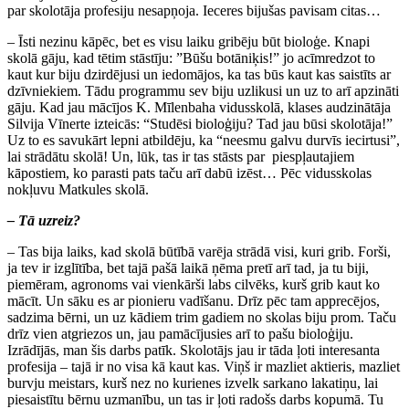
par skolotāja profesiju nesapņoja. Ieceres bijušas pavisam citas…
– Īsti nezinu kāpēc, bet es visu laiku gribēju būt bioloģe. Knapi
skolā gāju, kad tētim stāstīju: ”Būšu botāniķis!” jo acīmredzot to
kaut kur biju dzirdējusi un iedomājos, ka tas būs kaut kas saistīts ar
dzīvniekiem. Tādu programmu sev biju uzlikusi un uz to arī apzināti
gāju. Kad jau mācījos K. Mīlenbaha vidusskolā, klases audzinātāja
Silvija Vīnerte izteicās: “Studēsi bioloģiju? Tad jau būsi skolotāja!”
Uz to es savukārt lepni atbildēju, ka “neesmu galvu durvīs iecirtusi”,
lai strādātu skolā! Un, lūk, tas ir tas stāsts par piespļautajiem
kāpostiem, ko parasti pats taču arī dabū izēst… Pēc vidusskolas
nokļuvu Matkules skolā.
– Tā uzreiz?
– Tas bija laiks, kad skolā būtībā varēja strādā visi, kuri grib. Forši,
ja tev ir izglītība, bet tajā pašā laikā ņēma pretī arī tad, ja tu biji,
piemēram, agronoms vai vienkārši labs cilvēks, kurš grib kaut ko
mācīt. Un sāku es ar pionieru vadīšanu. Drīz pēc tam apprecējos,
sadzima bērni, un uz kādiem trim gadiem no skolas biju prom. Taču
drīz vien atgriezos un, jau pamācījusies arī to pašu bioloģiju.
Izrādījās, man šis darbs patīk. Skolotājs jau ir tāda ļoti interesanta
profesija – tajā ir no visa kā kaut kas. Viņš ir mazliet aktieris, mazliet
burvju meistars, kurš nez no kurienes izvelk sarkano lakatiņu, lai
piesaistītu bērnu uzmanību, un tas ir ļoti radošs darbs kopumā. Tu