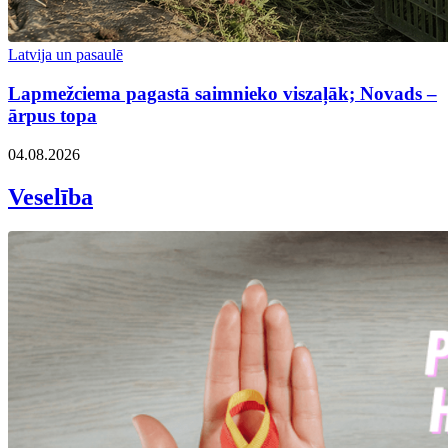
Latvija un pasaulē
Lapmežciema pagastā saimnieko viszaļāk; Novads –
ārpus topa
04.08.2026
Veselība