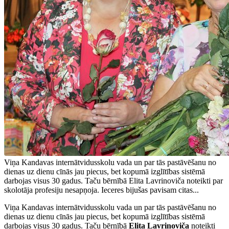
Viņa Kandavas internātvidusskolu vada un par tās pastāvēšanu no
dienas uz dienu cīnās jau piecus, bet kopumā izglītības sistēmā
darbojas visus 30 gadus. Taču bērnībā Elita Lavrinoviča noteikti par
skolotāja profesiju nesapņoja. Ieceres bijušas pavisam citas...
Viņa Kandavas internātvidusskolu vada un par tās pastāvēšanu no
dienas uz dienu cīnās jau piecus, bet kopumā izglītības sistēmā
darbojas visus 30 gadus. Taču bērnībā
Elita Lavrinoviča
noteikti