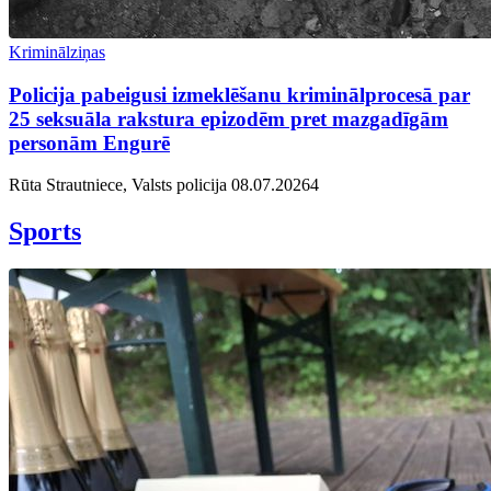
Kriminālziņas
Policija pabeigusi izmeklēšanu kriminālprocesā par
25 seksuāla rakstura epizodēm pret mazgadīgām
personām Engurē
Rūta Strautniece, Valsts policija
08.07.2026
4
Sports