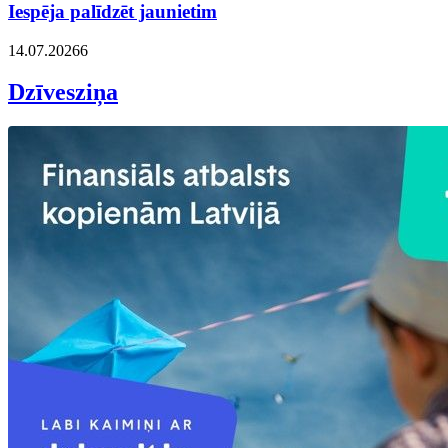
Iespēja palīdzēt jaunietim
14.07.2026
6
Dzīvesziņa