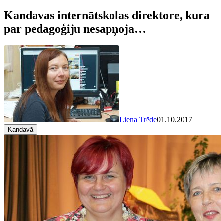
Kandavas internātskolas direktore, kura
par pedagoģiju nesapņoja…
Liena Trēde
01.10.2017
Kandavā