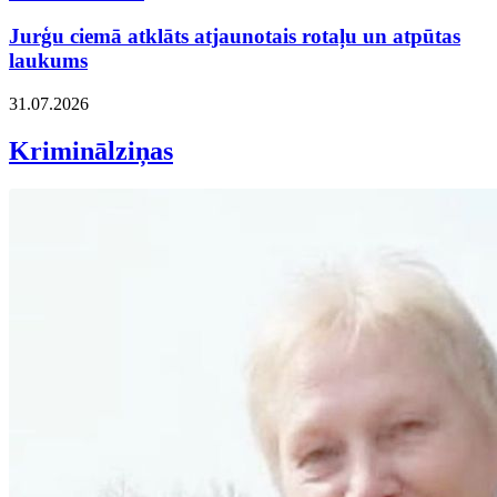
Jurģu ciemā atklāts atjaunotais rotaļu un atpūtas
laukums
31.07.2026
Kriminālziņas