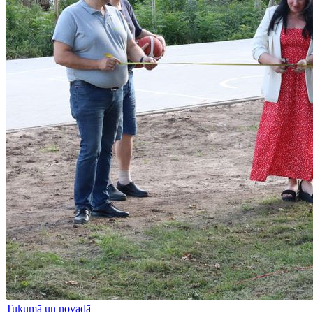
Tukumā un novadā