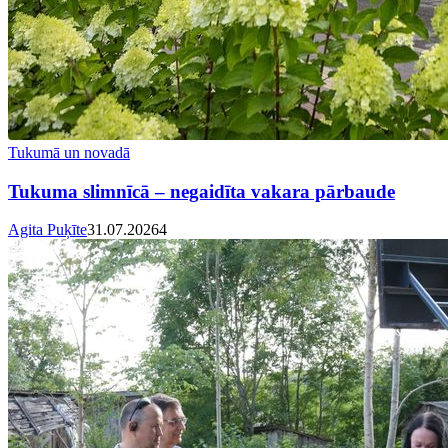
Tukumā un novadā
Tukuma slimnīcā – negaidīta vakara pārbaude
Agita Puķīte
31.07.2026
4