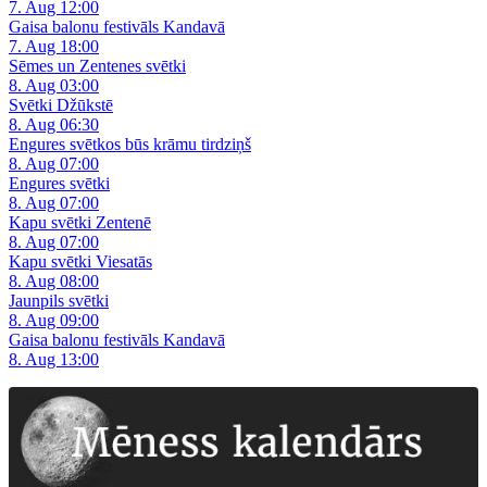
7. Aug 12:00
Gaisa balonu festivāls Kandavā
7. Aug 18:00
Sēmes un Zentenes svētki
8. Aug 03:00
Svētki Džūkstē
8. Aug 06:30
Engures svētkos būs krāmu tirdziņš
8. Aug 07:00
Engures svētki
8. Aug 07:00
Kapu svētki Zentenē
8. Aug 07:00
Kapu svētki Viesatās
8. Aug 08:00
Jaunpils svētki
8. Aug 09:00
Gaisa balonu festivāls Kandavā
8. Aug 13:00