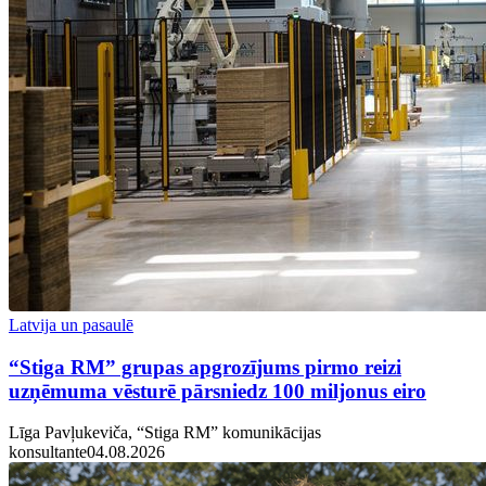
Latvija un pasaulē
“Stiga RM” grupas apgrozījums pirmo reizi
uzņēmuma vēsturē pārsniedz 100 miljonus eiro
Līga Pavļukeviča, “Stiga RM” komunikācijas
konsultante
04.08.2026