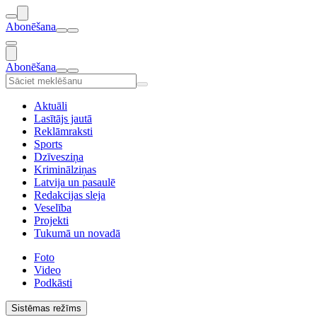
Abonēšana
Abonēšana
Aktuāli
Lasītājs jautā
Reklāmraksti
Sports
Dzīvesziņa
Kriminālziņas
Latvija un pasaulē
Redakcijas sleja
Veselība
Projekti
Tukumā un novadā
Foto
Video
Podkāsti
Sistēmas režīms