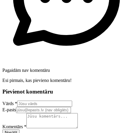
Pagaidām nav komentāru
Esi pirmais, kas pievieno komentāru!
Pievienot komentāru
Confirm your email address
Vārds *
E-pasts
Komentārs *
Nosūtīt