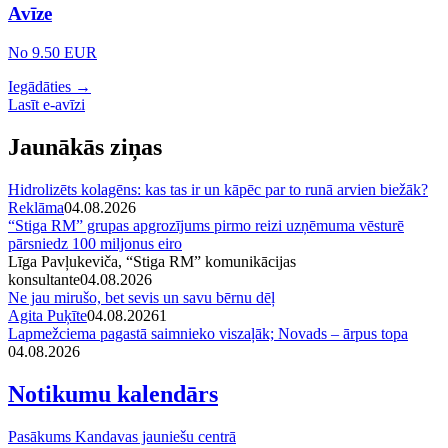
Avīze
No 9.50 EUR
Iegādāties →
Lasīt e-avīzi
Jaunākās ziņas
Hidrolizēts kolagēns: kas tas ir un kāpēc par to runā arvien biežāk?
Reklāma
04.08.2026
“Stiga RM” grupas apgrozījums pirmo reizi uzņēmuma vēsturē
pārsniedz 100 miljonus eiro
Līga Pavļukeviča, “Stiga RM” komunikācijas
konsultante
04.08.2026
Ne jau mirušo, bet sevis un savu bērnu dēļ
Agita Puķīte
04.08.2026
1
Lapmežciema pagastā saimnieko viszaļāk; Novads – ārpus topa
04.08.2026
Notikumu kalendārs
Pasākums Kandavas jauniešu centrā