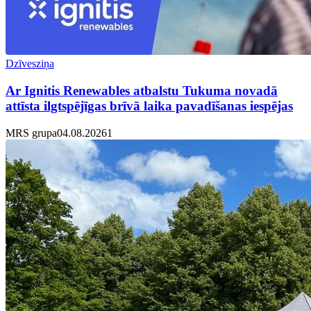
Dzīvesziņa
Ar Ignitis Renewables atbalstu Tukuma novadā
attīsta ilgtspējīgas brīvā laika pavadīšanas iespējas
MRS grupa
04.08.2026
1