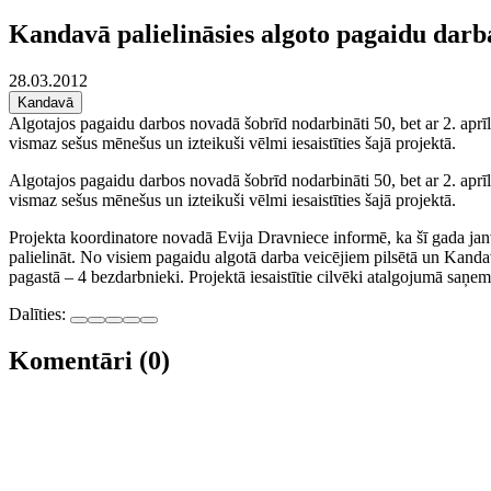
Kandavā palielināsies algoto pagaidu darba
28.03.2012
Kandavā
Algotajos pagaidu darbos novadā šobrīd nodarbināti 50, bet ar 2. aprīl
vismaz sešus mēnešus un izteikuši vēlmi iesaistīties šajā projektā.
Algotajos pagaidu darbos novadā šobrīd nodarbināti 50, bet ar 2. aprīl
vismaz sešus mēnešus un izteikuši vēlmi iesaistīties šajā projektā.
Projekta koordinatore novadā Evija Dravniece informē, ka šī gada janvā
palielināt. No visiem pagaidu algotā darba veicējiem pilsētā un Kanda
pagastā – 4 bezdarbnieki. Projektā iesaistītie cilvēki atalgojumā saņe
Dalīties:
Komentāri (0)