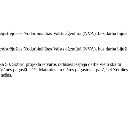
 reģistrējušies Nodarbinātības Valsts aģentūrā (NVA), bez darba bijuši
 reģistrējušies Nodarbinātības Valsts aģentūrā (NVA), bez darba bijuši
a 50. Šobrīd projekta ietvaros radusies iespēja darba vietu skaitu
, Vānes pagastā – 15, Matkules un Cēres pagastos – pa 7, bet Zemītes
ēnešus.