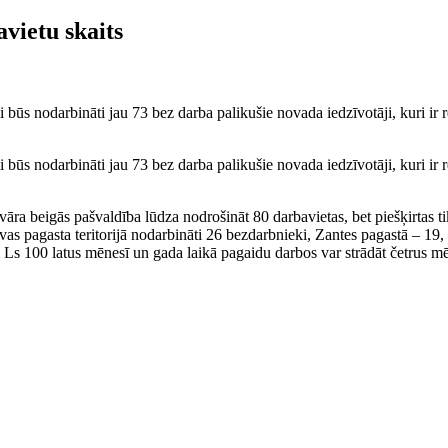
vietu skaits
i būs nodarbināti jau 73 bez darba palikušie novada iedzīvotāji, kuri ir
i būs nodarbināti jau 73 bez darba palikušie novada iedzīvotāji, kuri ir
ra beigās pašvaldība lūdza nodrošināt 80 darbavietas, bet piešķirtas tik
vas pagasta teritorijā nodarbināti 26 bezdarbnieki, Zantes pagastā – 19
m Ls 100 latus mēnesī un gada laikā pagaidu darbos var strādāt četrus m