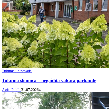
Tukumā un novadā
Tukuma slimnīcā – negaidīta vakara pārbaude
Agita Puķīte
31.07.2026
4