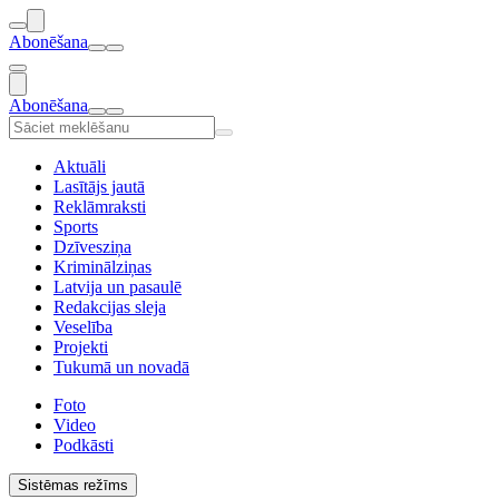
Abonēšana
Abonēšana
Aktuāli
Lasītājs jautā
Reklāmraksti
Sports
Dzīvesziņa
Kriminālziņas
Latvija un pasaulē
Redakcijas sleja
Veselība
Projekti
Tukumā un novadā
Foto
Video
Podkāsti
Sistēmas režīms