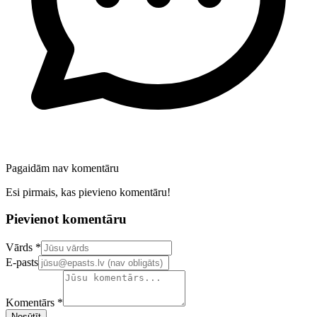
Pagaidām nav komentāru
Esi pirmais, kas pievieno komentāru!
Pievienot komentāru
Confirm your email address
Vārds *
E-pasts
Komentārs *
Nosūtīt