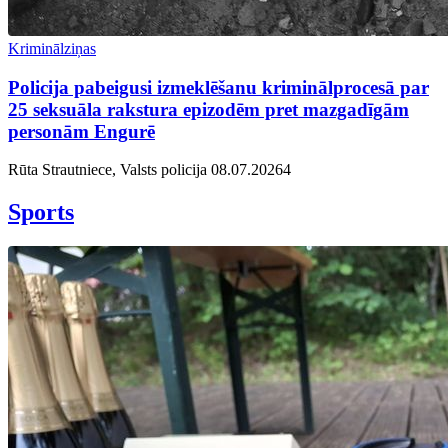
Kriminālziņas
Policija pabeigusi izmeklēšanu kriminālprocesā par
25 seksuāla rakstura epizodēm pret mazgadīgām
personām Engurē
Rūta Strautniece, Valsts policija
08.07.2026
4
Sports