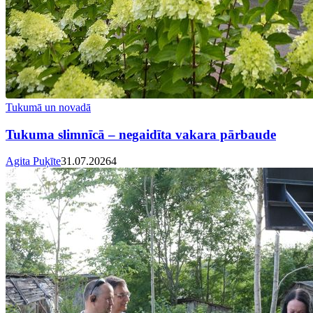
Tukumā un novadā
Tukuma slimnīcā – negaidīta vakara pārbaude
Agita Puķīte
31.07.2026
4