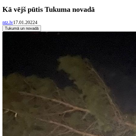
Kā vējš pūtis Tukuma novadā
ntz.lv
17.01.2022
4
Tukumā un novadā