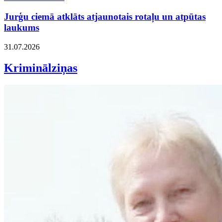
Jurģu ciemā atklāts atjaunotais rotaļu un atpūtas
laukums
31.07.2026
Kriminālziņas