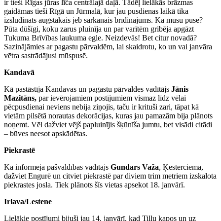
ir tieši Rīgas jūras līča centrālajā daļā. Tādēļ lielākās brāzmas
gaidāmas tieši Rīgā un Jūrmalā, kur jau pusdienas laikā tika
izsludināts augstākais jeb sarkanais brīdinājums. Kā mūsu pusē?
Pūta dūšīgi, koku zarus pluinīja un par varītēm gribēja apgāzt
Tukuma Brīvības laukuma egle. Neizdevās! Bet citur novadā?
Sazinājāmies ar pagastu pārvaldēm, lai skaidrotu, ko un vai janvāra
vētra sastrādājusi mūspusē.
Kandavā
Kā pastāstīja Kandavas un pagastu pārvaldes vadītājs
Jānis
Mazitāns,
par ievērojamiem postījumiem vismaz līdz vēlai
pēcpusdienai neviens nebija ziņojis, taču ir krituši zari, tāpat kā
vietām pilsētā norautas dekorācijas, kuras jau pamazām bija plānots
noņemt. Vēl dažviet vējš papluinījis šķūnīša jumtu, bet visādi citādi
– būves neesot apskādētas.
Piekrastē
Kā informēja pašvaldības vadītājs
Gundars Važa
, Ķesterciemā,
dažviet Engurē un citviet piekrastē par diviem trim metriem izskalota
piekrastes josla. Tiek plānots šīs vietas apsekot 18. janvārī.
Irlava/Lestene
Lielākie postījumi bijuši jau 14. janvārī, kad Tiļļu kapos un uz