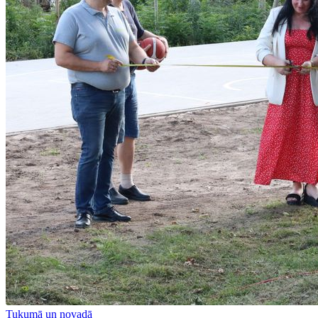
Tukumā un novadā