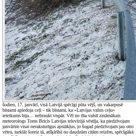
šodien, 17. janvārī, visā Latvijā spēcīgi pūta vējš, un vakarpusē
bīstami apledoja ceļi – tik bīstami, ka «Latvijas valsts ceļu»
ieteikums bija… nebraukt vispār. Vēl no rīta valstī zināmākais
meteorologs Toms Bricis Latvijas televīzijā vēstīja, ka piedzīvojam
janvārim visai neraksturīgus apstākļus, jo šogad piedzīvojam jau otro
vētru, turklāt šoreiz tā, atšķirībā no daudzām citām reizēm, spēcīgākā