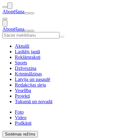
Abonēšana
Abonēšana
Aktuāli
Lasītājs jautā
Reklāmraksti
Sports
Dzīvesziņa
Kriminālziņas
Latvija un pasaulē
Redakcijas sleja
Veselība
Projekti
Tukumā un novadā
Foto
Video
Podkāsti
Sistēmas režīms