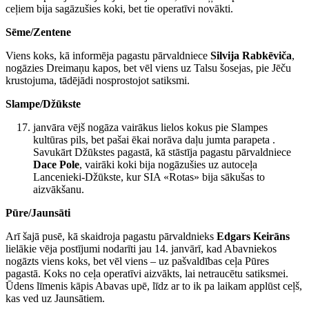
ceļiem bija sagāzušies koki, bet tie operatīvi novākti.
Sēme/Zentene
Viens koks, kā informēja pagastu pārvaldniece
Silvija Rabkēviča
,
nogāzies Dreimaņu kapos, bet vēl viens uz Talsu šosejas, pie Jēču
krustojuma, tādējādi nosprostojot satiksmi.
Slampe/Džūkste
janvāra vējš nogāza vairākus lielos kokus pie Slampes
kultūras pils, bet pašai ēkai norāva daļu jumta parapeta .
Savukārt Džūkstes pagastā, kā stāstīja pagastu pārvaldniece
Dace Pole
, vairāki koki bija nogāzušies uz autoceļa
Lancenieki-Džūkste, kur SIA «Rotas» bija sākušas to
aizvākšanu.
Pūre/Jaunsāti
Arī šajā pusē, kā skaidroja pagastu pārvaldnieks
Edgars Keirāns
lielākie vēja postījumi nodarīti jau 14. janvārī, kad Abavniekos
nogāzts viens koks, bet vēl viens – uz pašvaldības ceļa Pūres
pagastā. Koks no ceļa operatīvi aizvākts, lai netraucētu satiksmei.
Ūdens līmenis kāpis Abavas upē, līdz ar to ik pa laikam applūst ceļš,
kas ved uz Jaunsātiem.